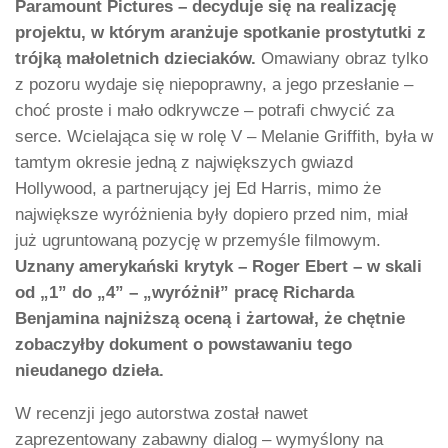
Paramount Pictures – decyduje się na realizację
projektu, w którym aranżuje spotkanie prostytutki z
trójką małoletnich dzieciaków.
Omawiany obraz tylko
z pozoru wydaje się niepoprawny, a jego przesłanie –
choć proste i mało odkrywcze – potrafi chwycić za
serce. Wcielająca się w rolę V – Melanie Griffith, była w
tamtym okresie jedną z największych gwiazd
Hollywood, a partnerujący jej Ed Harris, mimo że
największe wyróżnienia były dopiero przed nim, miał
już ugruntowaną pozycję w przemyśle filmowym.
Uznany amerykański krytyk – Roger Ebert – w skali
od „1” do „4” – „wyróżnił” pracę Richarda
Benjamina najniższą oceną i żartował, że chętnie
zobaczyłby dokument o powstawaniu tego
nieudanego dzieła.
W recenzji jego autorstwa został nawet
zaprezentowany zabawny dialog – wymyślony na