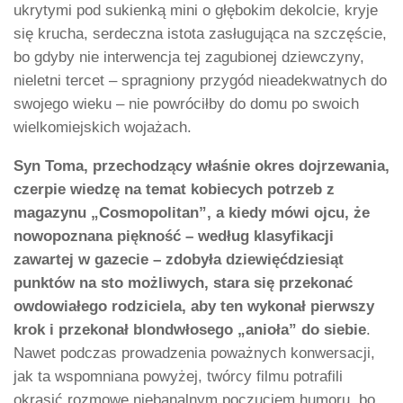
ukrytymi pod sukienką mini o głębokim dekolcie, kryje
się krucha, serdeczna istota zasługująca na szczęście,
bo gdyby nie interwencja tej zagubionej dziewczyny,
nieletni tercet – spragniony przygód nieadekwatnych do
swojego wieku – nie powróciłby do domu po swoich
wielkomiejskich wojażach.
Syn Toma, przechodzący właśnie okres dojrzewania,
czerpie wiedzę na temat kobiecych potrzeb z
magazynu „Cosmopolitan”, a kiedy mówi ojcu, że
nowopoznana piękność – według klasyfikacji
zawartej w gazecie – zdobyła dziewięćdziesiąt
punktów na sto możliwych, stara się przekonać
owdowiałego rodziciela, aby ten wykonał pierwszy
krok i przekonał blondwłosego „anioła” do siebie
.
Nawet podczas prowadzenia poważnych konwersacji,
jak ta wspomniana powyżej, twórcy filmu potrafili
okrasić rozmowę niebanalnym poczuciem humoru, bo