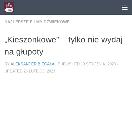
Skip to content
NAJLEPSZE FILMY DŹWIĘKOWE
„Kieszonkowe” – tylko nie wydaj
na głupoty
BY
ALEKSANDER BIEGAŁA
· PUBLISHED
13 STYCZNIA, 2023
·
UPDATED
26 LUTEGO, 2023