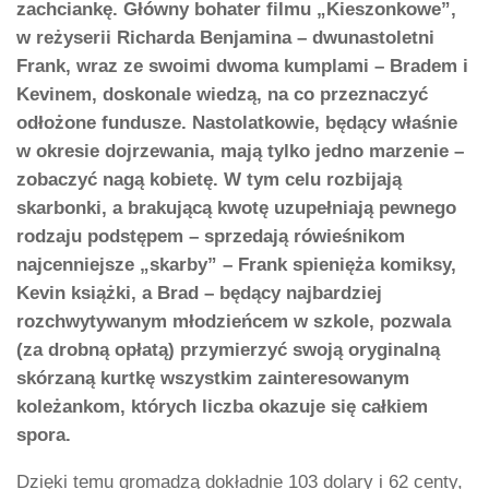
zachciankę. Główny bohater filmu „Kieszonkowe”,
w reżyserii Richarda Benjamina – dwunastoletni
Frank, wraz ze swoimi dwoma kumplami – Bradem i
Kevinem, doskonale wiedzą, na co przeznaczyć
odłożone fundusze. Nastolatkowie, będący właśnie
w okresie dojrzewania, mają tylko jedno marzenie –
zobaczyć nagą kobietę. W tym celu rozbijają
skarbonki, a brakującą kwotę uzupełniają pewnego
rodzaju podstępem – sprzedają rówieśnikom
najcenniejsze „skarby” – Frank spienięża komiksy,
Kevin książki, a Brad – będący najbardziej
rozchwytywanym młodzieńcem w szkole, pozwala
(za drobną opłatą) przymierzyć swoją oryginalną
skórzaną kurtkę wszystkim zainteresowanym
koleżankom, których liczba okazuje się całkiem
spora.
Dzięki temu gromadzą dokładnie 103 dolary i 62 centy,