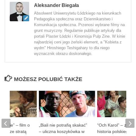
Aleksander Biegała
Absolwent Uniwersytetu Łódzkiego na kierunkach
Pedagogika społeczna oraz Dziennikarstwo i
Komunikacja społeczna. Przenosi wybrane filmy na
grunt muzyczny. Regularnie publikuje artykuły dla
portali Plaster Łódzki i Kinomisja Pulp Zine. W kinie
najbardziej ceni jego żeński element, a "Kobieta z
wydm" Hiroshiego Teshigahary to dla niego
wyznacznik obrazu doskonałego.
MOŻESZ POLUBIĆ TAKŻE
 ludzie” – film o
„Biali nie potrafią skakać”
“Och Karol” – zaba
obie ze stratą
– uliczna koszykówka w
historia polskiego D