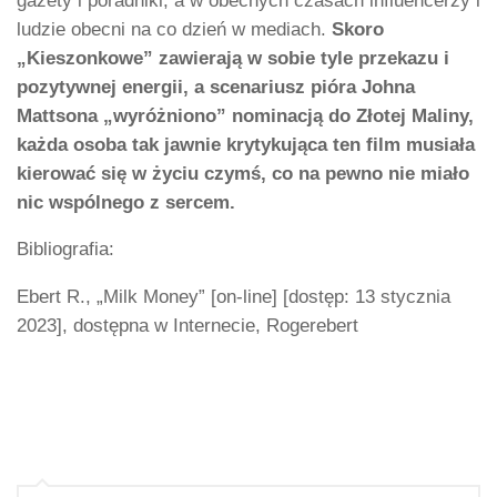
gazety i poradniki, a w obecnych czasach influencerzy i
ludzie obecni na co dzień w mediach.
Skoro
„Kieszonkowe” zawierają w sobie tyle przekazu i
pozytywnej energii, a scenariusz pióra Johna
Mattsona „wyróżniono” nominacją do Złotej Maliny,
każda osoba tak jawnie krytykująca ten film musiała
kierować się w życiu czymś, co na pewno nie miało
nic wspólnego z sercem.
Bibliografia:
Ebert R., „Milk Money” [on-line] [dostęp: 13 stycznia
2023], dostępna w Internecie, Rogerebert