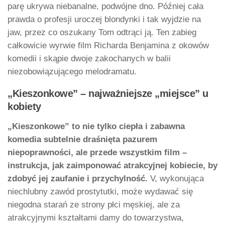
parę ukrywa niebanalne, podwójne dno. Później cała
prawda o profesji uroczej blondynki i tak wyjdzie na
jaw, przez co oszukany Tom odtrąci ją. Ten zabieg
całkowicie wyrwie film Richarda Benjamina z okowów
komedii i skąpie dwoje zakochanych w balii
niezobowiązującego melodramatu.
„Kieszonkowe” – najważniejsze „miejsce” u
kobiety
„Kieszonkowe” to nie tylko ciepła i zabawna
komedia subtelnie draśnięta pazurem
niepoprawności, ale przede wszystkim film –
instrukcja, jak zaimponować atrakcyjnej kobiecie, by
zdobyć jej zaufanie i przychylność.
V, wykonująca
niechlubny zawód prostytutki, może wydawać się
niegodna starań ze strony płci męskiej, ale za
atrakcyjnymi kształtami damy do towarzystwa,