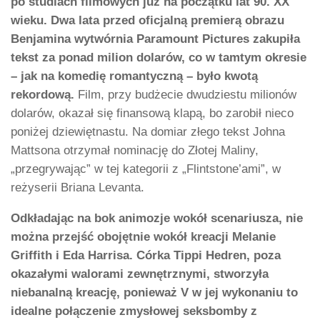
po studiach filmowych już na początku lat 90. XX
wieku. Dwa lata przed oficjalną premierą obrazu
Benjamina wytwórnia Paramount Pictures zakupiła
tekst za ponad milion dolarów, co w tamtym okresie
– jak na komedię romantyczną – było kwotą
rekordową.
Film, przy budżecie dwudziestu milionów
dolarów, okazał się finansową klapą, bo zarobił nieco
poniżej dziewiętnastu. Na domiar złego tekst Johna
Mattsona otrzymał nominację do Złotej Maliny,
„przegrywając” w tej kategorii z „Flintstone’ami”, w
reżyserii Briana Levanta.
Odkładając na bok animozje wokół scenariusza, nie
można przejść obojętnie wokół kreacji Melanie
Griffith i Eda Harrisa. Córka Tippi Hedren, poza
okazałymi walorami zewnętrznymi, stworzyła
niebanalną kreację, ponieważ V w jej wykonaniu to
idealne połączenie zmysłowej seksbomby z