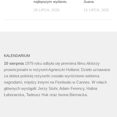
soby
najlepszym wydaniu
Juana
 2026
28 LIPCA, 2026
15 LIPCA, 2026
KALENDARIUM
10 sierpnia
1979 roku odbyła się premiera filmu
Aktorzy
prowincjonalni
w reżyserii Agnieszki Holland. Dzieło uznawane
za debiut polskiej reżyserki zostało wyróżnione wieloma
nagrodami, między innymi na Festiwalu w Cannes. W rolach
głównych wystąpili: Jerzy Stuhr, Adam Ferency, Halina
Łabonarska, Tadeusz Huk oraz Iwona Biernacka.