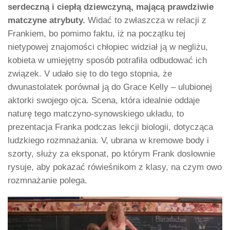
serdeczną i ciepłą dziewczyną, mającą prawdziwie
matczyne atrybuty.
Widać to zwłaszcza w relacji z
Frankiem, bo pomimo faktu, iż na początku tej
nietypowej znajomości chłopiec widział ją w negliżu,
kobieta w umiejętny sposób potrafiła odbudować ich
związek. V udało się to do tego stopnia, że
dwunastolatek porównał ją do Grace Kelly – ulubionej
aktorki swojego ojca. Scena, która idealnie oddaje
naturę tego matczyno-synowskiego układu, to
prezentacja Franka podczas lekcji biologii, dotycząca
ludzkiego rozmnażania. V, ubrana w kremowe body i
szorty, służy za eksponat, po którym Frank dosłownie
rysuje, aby pokazać rówieśnikom z klasy, na czym owo
rozmnażanie polega.