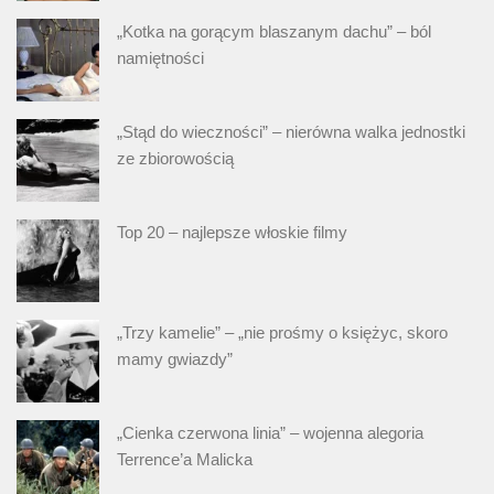
„Kotka na gorącym blaszanym dachu” – ból
namiętności
„Stąd do wieczności” – nierówna walka jednostki
ze zbiorowością
Top 20 – najlepsze włoskie filmy
„Trzy kamelie” – „nie prośmy o księżyc, skoro
mamy gwiazdy”
„Cienka czerwona linia” – wojenna alegoria
Terrence’a Malicka