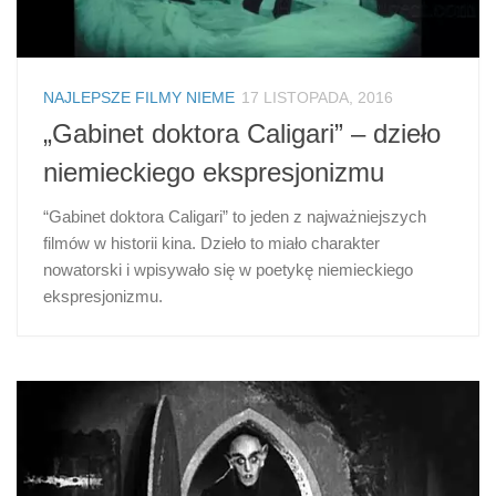
NAJLEPSZE FILMY NIEME
17 LISTOPADA, 2016
„Gabinet doktora Caligari” – dzieło
niemieckiego ekspresjonizmu
“Gabinet doktora Caligari” to jeden z najważniejszych
filmów w historii kina. Dzieło to miało charakter
nowatorski i wpisywało się w poetykę niemieckiego
ekspresjonizmu.