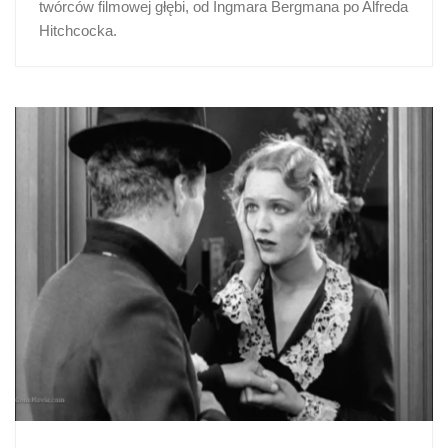
twórców filmowej głębi, od Ingmara Bergmana po Alfreda
Hitchcocka.