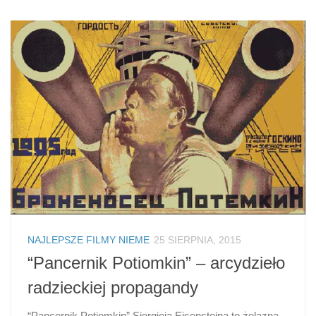
NAJLEPSZE FILMY NIEME
25 SIERPNIA, 2015
“Pancernik Potiomkin” – arcydzieło
radzieckiej propagandy
“Pancernik Potiomkin” Siergieja Eisensteina to żelazna