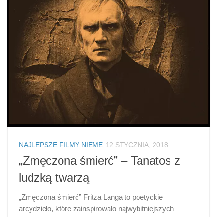
NAJLEPSZE FILMY NIEME
12 STYCZNIA, 2018
„Zmęczona śmierć” – Tanatos z
ludzką twarzą
„Zmęczona śmierć” Fritza Langa to poetyckie
arcydzieło, które zainspirowało najwybitniejszych