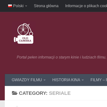
Polski
Strona główna
Informacje o plikach coo
Skip to content
Portal pełen informacji o starym kinie i ludziach film
GWIAZDY FILMU
HISTORIA KINA
FILMY –
CATEGORY:
SERIALE