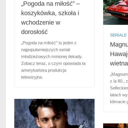
„Pogoda na miłość” –
koszykówka, szkoła i
wchodzenie w
dorosłość
SERIALE
„Pogoda na miłość” to jeden z
Magnu
najpopularniejszych seriali
Hawaje
młodzieżowych minionej dekady.
wietna
Zobacz teraz, o czym opowiada ta
amerykańska produkcja
„Magnum” 
telewizyjna.
z la 80.
Selleckie
latach wy
klimacie