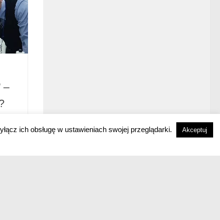
 –
?
yłącz ich obsługę w ustawieniach swojej przeglądarki.
Akceptuj
ko
eż