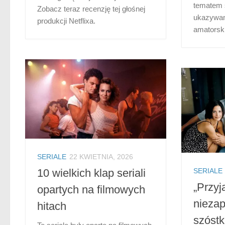
tematem 
Zobacz teraz recenzję tej głośnej
ukazywan
produkcji Netflixa.
amatorskie
SERIALE
22 KWIETNIA, 2026
SERIALE
10 wielkich klap seriali
„Przyj
opartych na filmowych
niezap
hitach
szóstk