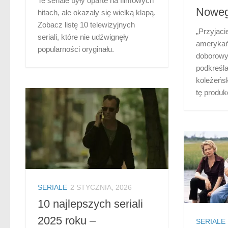
Te seriale były oparte na filmowych
Noweg
hitach, ale okazały się wielką klapą.
Zobacz listę 10 telewizyjnych
„Przyjaci
seriali, które nie udźwignęły
amerykańs
popularności oryginału.
doborowy
podkreśl
koleżeńsk
tę produk
SERIALE
2 STYCZNIA, 2026
10 najlepszych seriali
2025 roku –
SERIALE