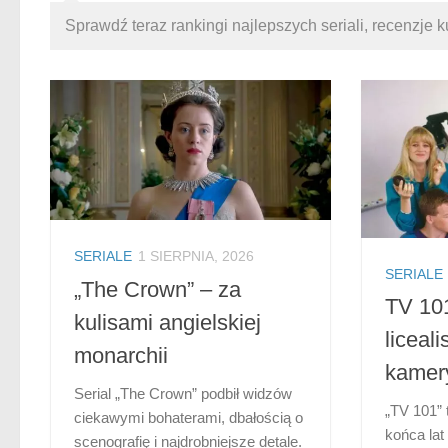
Sprawdź teraz rankingi najlepszych seriali, recenzje k
SERIALE
1 SIERPNIA, 2026
SERIALE
„The Crown” – za
TV 101
kulisami angielskiej
liceal
monarchii
kamer
Serial „The Crown” podbił widzów
„TV 101” 
ciekawymi bohaterami, dbałością o
końca lat
scenografię i najdrobniejsze detale.