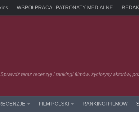
kies
WSPÓŁPRACA I PATRONATY MEDIALNE
REDAK
u. Sprawdź teraz recenzję i rankingi filmów, życiorysy aktorów, p
 RECENZJE
FILM POLSKI
RANKINGI FILMÓW