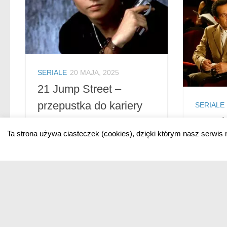
SERIALE
20 MAJA, 2025
21 Jump Street –
przepustka do kariery
SERIALE
„Dete
Johnny’ego Deppa
Ta strona używa ciasteczek (cookies), dzięki którym nasz serwis 
lękliw
„21 Jump Street” to amerykański
morde
serial kryminalny z przełomu lat
80. i 90., który otworzył drzwi do
„Detekty
kariery Johnny’ego Deppa.
serial k
Zobacz teraz recenzję tej
Breckma
produkcji.
rolę zne
ekscent