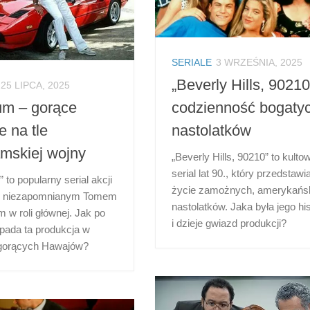
SERIALE
3 WRZEŚNIA, 2025
„Beverly Hills, 90210
25 LIPCA, 2025
m – gorące
codzienność bogaty
 na tle
nastolatków
mskiej wojny
„Beverly Hills, 90210” to kulto
serial lat 90., który przedstawia
to popularny serial akcji
życie zamożnych, amerykańs
, z niezapomnianym Tomem
nastolatków. Jaka była jego his
m w roli głównej. Jak po
i dzieje gwiazd produkcji?
pada ta produkcja w
 gorących Hawajów?