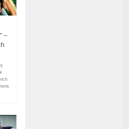
” –
ch
wy
ł
kich
toria