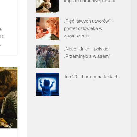
tragizm narodowej historii
„Pięć łatwych utworów” –
portret człowieka w
e
zawieszeniu
 10
.
„Noce i dnie” – polskie
„Przeminęło z wiatrem”
Top 20 – horrory na faktach