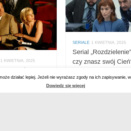
SERIALE
1 KWIETNIA, 2025
Serial „Rozdzielenie”
czy znasz swój Cień
1 KWIETNIA, 2025
ktyw Monk” –
[recenzja]
może działać lepiej. Jeżeli nie wyrażasz zgody na ich zapisywanie, w
y neurotyk kontra
Serial „Rozdzielenie” nie tyl
Dowiedz się więcej
rstwa
sugestywnie opowiada o
korpoświecie, ale posiada t
w Monk” to popularny
psychoanalityczne smaczki.
ryminalny Andy’ego
Zobacz teraz nasz recenzję
na, w którym główną
produkcji Apple TV.
rwicowanego i
rycznego śledczego