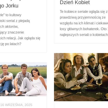
Dzień Kobiet
o Jorku
Te kobiece seriale ogląda się z
ele” to kultowy
prawdziwą przyjemnością ze
ki serial z plejadą
względu na ich klimat i ciekaw
ch aktorów,
losy głównych bohaterek. Oto
ający znaczenie
najlepszych seriali o kobietach
ich relacji. Jak ogląda się
cję po latach?
16 WRZEŚNIA, 2025