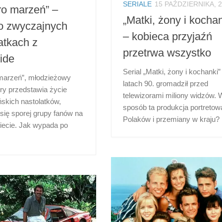
SERIALE
15 PAŹDZIERNIKA, 
ro marzeń” –
„Matki, żony i kochan
 o zwyczajnych
– kobieca przyjaźń
atkach z
przetrwa wszystko
ide
Serial „Matki, żony i kochanki”
 marzeń”, młodzieżowy
latach 90. gromadził przed
tóry przedstawia życie
telewizorami miliony widzów. W
skich nastolatków,
sposób ta produkcja portretow
się sporej grupy fanów na
Polaków i przemiany w kraju?
iecie. Jak wypada po