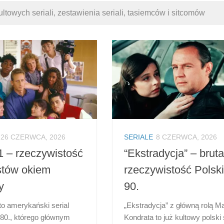
ultowych seriali, zestawienia seriali, tasiemców i sitcomów
26 CZERWCA, 2026
SERIALE
8 CZERWCA, 2026
 – rzeczywistość
“Ekstradycja” – brut
istów okiem
rzeczywistość Polski
y
90.
to amerykański serial
„Ekstradycja” z główną rolą M
 80., którego głównym
Kondrata to już kultowy polski 