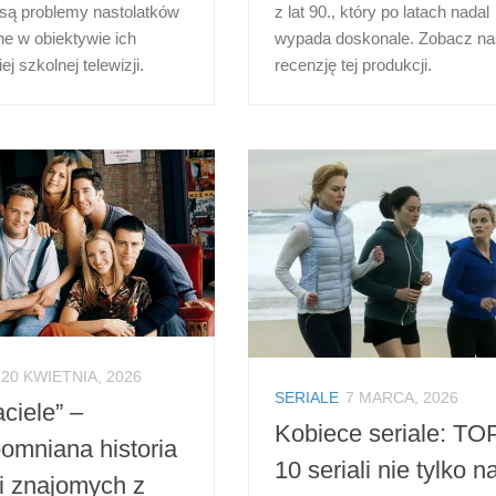
są problemy nastolatków
z lat 90., który po latach nadal
e w obiektywie ich
wypada doskonale. Zobacz n
j szkolnej telewizji.
recenzję tej produkcji.
20 KWIETNIA, 2026
SERIALE
7 MARCA, 2026
aciele” –
Kobiece seriale: TO
omniana historia
10 seriali nie tylko n
i znajomych z