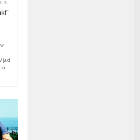
2025
ki”
 w
 jaki
ała