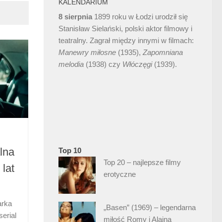
KALENDARIUM
8 sierpnia
1899 roku w Łodzi urodził się
Stanisław Sielański, polski aktor filmowy i
teatralny. Zagrał między innymi w filmach:
Manewry miłosne
(1935),
Zapomniana
melodia
(1938) czy
Włóczęgi
(1939).
alna
Top 10
Top 20 – najlepsze filmy
 lat
erotyczne
arka
„Basen” (1969) – legendarna
serial
miłość Romy i Alaina