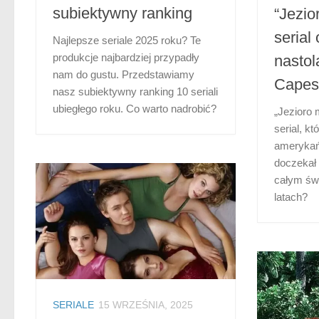
subiektywny ranking
“Jezio
serial
Najlepsze seriale 2025 roku? Te
produkcje najbardziej przypadły
nastol
nam do gustu. Przedstawiamy
Capes
nasz subiektywny ranking 10 seriali
ubiegłego roku. Co warto nadrobić?
„Jezioro
serial, k
amerykań
doczekał 
całym św
latach?
SERIALE
15 WRZEŚNIA, 2025