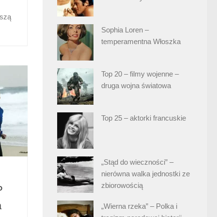
aszą
Sophia Loren –
temperamentna Włoszka
Top 20 – filmy wojenne –
druga wojna światowa
Top 25 – aktorki francuskie
„Stąd do wieczności” –
nierówna walka jednostki ze
zbiorowością
P
a
„Wierna rzeka” – Polka i