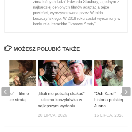
zima leśnych ludzi” Edwarda Stachury, a jednym z
najbardziej cenionych filmów adaptacja tejże
powieści, wyreżyserowana przez Witolda
Leszczyńskiego. W 2018 roku został wyróżniony w
konkursie literackim “Ikarowe Strofy”.
MOŻESZ POLUBIĆ TAKŻE
 ludzie” – film o
„Biali nie potrafią skakać”
“Och Karol” – zaba
obie ze stratą
– uliczna koszykówka w
historia polskiego D
soby
najlepszym wydaniu
Juana
 2026
28 LIPCA, 2026
15 LIPCA, 2026