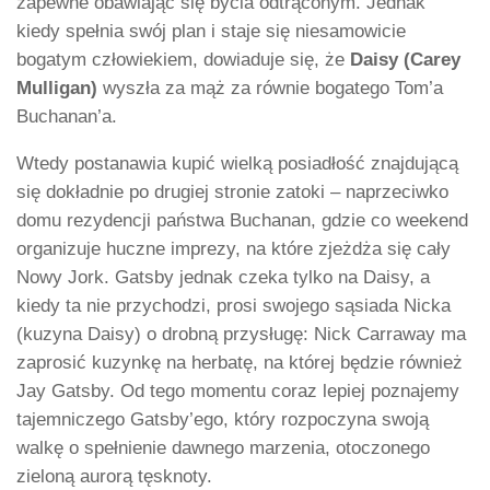
zapewne obawiając się bycia odtrąconym. Jednak
kiedy spełnia swój plan i staje się niesamowicie
bogatym człowiekiem, dowiaduje się, że
Daisy (Carey
Mulligan)
wyszła za mąż za równie bogatego Tom’a
Buchanan’a.
Wtedy postanawia kupić wielką posiadłość znajdującą
się dokładnie po drugiej stronie zatoki – naprzeciwko
domu rezydencji państwa Buchanan, gdzie co weekend
organizuje huczne imprezy, na które zjeżdża się cały
Nowy Jork. Gatsby jednak czeka tylko na Daisy, a
kiedy ta nie przychodzi, prosi swojego sąsiada Nicka
(kuzyna Daisy) o drobną przysługę: Nick Carraway ma
zaprosić kuzynkę na herbatę, na której będzie również
Jay Gatsby. Od tego momentu coraz lepiej poznajemy
tajemniczego Gatsby’ego, który rozpoczyna swoją
walkę o spełnienie dawnego marzenia, otoczonego
zieloną aurorą tęsknoty.