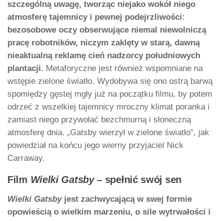
szczególną uwagę, tworząc niejako wokół niego
atmosferę tajemnicy i pewnej podejrzliwości:
bezosobowe oczy obserwujące niemal niewolniczą
pracę robotników, niczym zaklęty w starą, dawną
nieaktualną reklamę cień nadzorcy południowych
plantacji.
Metaforyczne jest również wspomniane na
wstępie zielone światło. Wydobywa się ono ostrą barwą
spomiędzy gęstej mgły już na początku filmu, by potem
odrzeć z wszelkiej tajemnicy mroczny klimat poranka i
zamiast niego przywołać bezchmurną i słoneczną
atmosferę dnia. „Gatsby wierzył w zielone światło”, jak
powiedział na końcu jego wierny przyjaciel Nick
Carraway.
Film
Wielki Gatsby
– spełnić swój sen
Wielki Gatsby
jest zachwycającą w swej formie
opowieścią o wielkim marzeniu, o sile wytrwałości i