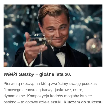
Wielki Gatsby
– głośne lata 20.
Pierwszą rzeczą, na którą zwrócimy uwagę podczas
filmowego seansu są barwy; jaskrawe, ostre,
dynamiczne. Kompozycja kadrów mogłaby istnieć
osobno – to gotowe dzieła sztuki.
Kluczem do sukcesu