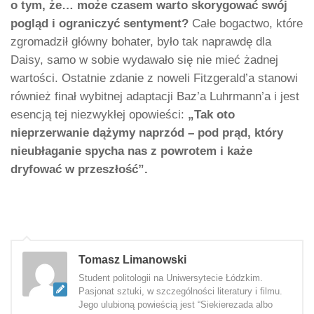
o tym, że… może czasem warto skorygować swój
pogląd i ograniczyć sentyment?
Całe bogactwo, które
zgromadził główny bohater, było tak naprawdę dla
Daisy, samo w sobie wydawało się nie mieć żadnej
wartości. Ostatnie zdanie z noweli Fitzgerald’a stanowi
również finał wybitnej adaptacji Baz’a Luhrmann’a i jest
esencją tej niezwykłej opowieści:
„Tak oto
nieprzerwanie dążymy naprzód – pod prąd, który
nieubłaganie spycha nas z powrotem i każe
dryfować w przeszłość”.
Tomasz Limanowski
Student politologii na Uniwersytecie Łódzkim.
Pasjonat sztuki, w szczególności literatury i filmu.
Jego ulubioną powieścią jest “Siekierezada albo