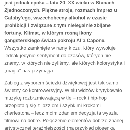
jest jednak epoka – lata 20. XX wieku w Stanach
Zjednoczonych. Piękne stroje, rozmach imprez u
Gatsby’ego, wszechobecny alkohol w czasie
prohibicji i związane z tym nielegalnie zbijane
fortuny. Klimat, w którym rosną ikony
gangsterskiego świata pokroju Al’a Capone.
Wszystko zamknięte w ramy kiczu, który wywołuje
jednak jedynie sentyment do czasów, których nie
znamy, w których nie żyliśmy, ale których kolorystyka i
„magia” nas przyciąga.
Zabieg z wyborem ścieżki dźwiękowej jest tak samo
świetny co kontrowersyjny. Wielu widzów krytykowało
muzykę rozbrzmiewającą w tle – rock i hip-hop
przeplatają się z jazz’em i szybkimi krokami
charlestona – lecz moim zdaniem decyzja ta wyszła
filmowi na dobre. Połączenie elementów dobrze znanej
artystycznej teraźniejszości (na przykład piosenka