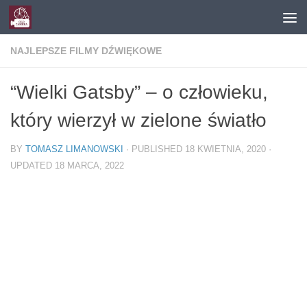
Skip to content
NAJLEPSZE FILMY DŹWIĘKOWE
“Wielki Gatsby” – o człowieku,
który wierzył w zielone światło
BY
TOMASZ LIMANOWSKI
· PUBLISHED
18 KWIETNIA, 2020
·
UPDATED
18 MARCA, 2022