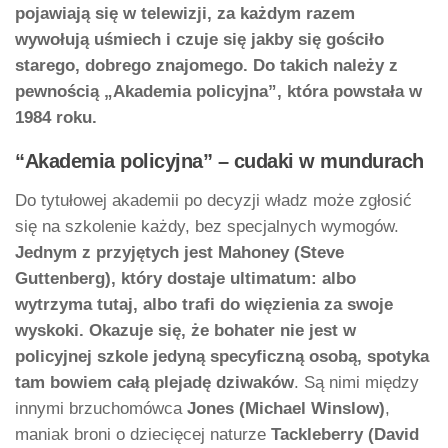
pojawiają się w telewizji, za każdym razem
wywołują uśmiech i czuje się jakby się gościło
starego, dobrego znajomego. Do takich należy z
pewnością „Akademia policyjna”, która powstała w
1984 roku.
“Akademia policyjna” – cudaki w mundurach
Do tytułowej akademii po decyzji władz może zgłosić
się na szkolenie każdy, bez specjalnych wymogów.
Jednym z przyjętych jest Mahoney (Steve
Guttenberg), który dostaje ultimatum: albo
wytrzyma tutaj, albo trafi do więzienia za swoje
wyskoki. Okazuje się, że bohater nie jest w
policyjnej szkole jedyną specyficzną osobą, spotyka
tam bowiem całą plejadę dziwaków
. Są nimi między
innymi brzuchomówca
Jones (Michael Winslow)
,
maniak broni o dziecięcej naturze
Tackleberry (David