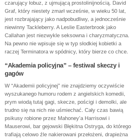
czarujący łobuz, z ujmującą prostolinijnością. David
Graf, który niestety zmarł wcześnie, w wieku 50 lat,
jest rozbrajający jako nadpobudliwy, a jednocześnie
niewinny Tackleberry. A Leslie Easterbrook jako
Callahan jest niezwykle seksowna i charyzmatyczna.
Na pewno nie wpisuje się w typ słodkiej kobietki a
raczej Terminatora w spódnicy, który bierze co chce.
“Akademia policyjna” – festiwal skeczy i
gagów
W “Akademii policyjnej” nie znajdziemy oczywiście
wyszukanego humoru rodem z angielskich komedii,
prym wiodą tutaj gagi, skecze, pościgi i demolki, ale
trudno się na nich nie uśmiechać. Cały czas bawią
psikusy robione przez Mahoney’a Harrisowi i
Mauserowi, bar gejowski Błękitna Ostryga, do którego
trafiają celowo źle nakierowani przełożeni, drapieżna