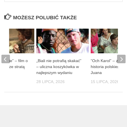
MOŻESZ POLUBIĆ TAKŻE
 ludzie” – film o
„Biali nie potrafią skakać”
“Och Karol” – zaba
obie ze stratą
– uliczna koszykówka w
historia polskiego D
soby
najlepszym wydaniu
Juana
 2026
28 LIPCA, 2026
15 LIPCA, 2026