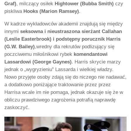
Graf)
, milczący osiłek
Hightower (Bubba Smith)
czy
piskliwa
Hooks (Marion Ramsey)
.
W kadrze wykładowców akademii znajdują się między
innymi
seksowna i nieustraszona sierżant Callahan
(Leslie Easterbrook) i podstępny porucznik Harris
(G.W. Bailey)
,wredny dla rekrutów podlizujący się
poczciwemu miłośnikowi rybek
komendantowi
Lassardowi (George Gaynes)
. Harris skrycie marzy
jednak o „wygryzieniu” Lassarda i wielkiej władzy.
Nowo przyjęte osoby zdają się do niczego nie nadawać,
a dodatkowo poniżające traktowanie przez przez
Harrisa wcale im nie pomaga, jednak okazuje się że w
obliczu prawdziwego zagrożenia potrafią naprawdę
zaskoczyć.