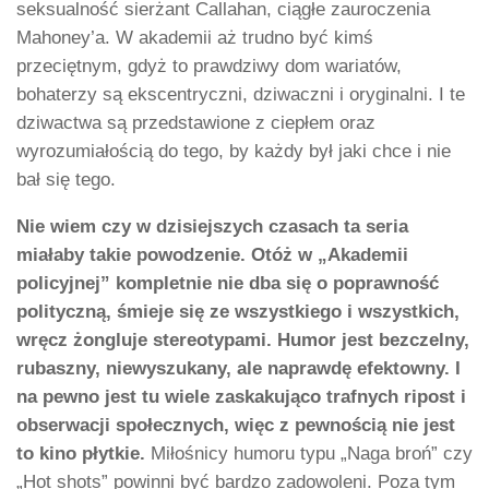
seksualność sierżant Callahan, ciągłe zauroczenia
Mahoney’a. W akademii aż trudno być kimś
przeciętnym, gdyż to prawdziwy dom wariatów,
bohaterzy są ekscentryczni, dziwaczni i oryginalni. I te
dziwactwa są przedstawione z ciepłem oraz
wyrozumiałością do tego, by każdy był jaki chce i nie
bał się tego.
Nie wiem czy w dzisiejszych czasach ta seria
miałaby takie powodzenie. Otóż w „Akademii
policyjnej” kompletnie nie dba się o poprawność
polityczną, śmieje się ze wszystkiego i wszystkich,
wręcz żongluje stereotypami. Humor jest bezczelny,
rubaszny, niewyszukany, ale naprawdę efektowny. I
na pewno jest tu wiele zaskakująco trafnych ripost i
obserwacji społecznych, więc z pewnością nie jest
to kino płytkie.
Miłośnicy humoru typu „Naga broń” czy
„Hot shots” powinni być bardzo zadowoleni. Poza tym