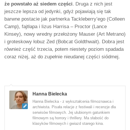
że powstało aż siedem części
. Druga z nich jest
jeszcze lepsza od jedynki, gdyż pojawiają się tak
barwne postacie jak partnerka Tackleberry’ego (Colleen
Camp), fajtłapa i lizus Harrisa – Proctor (Lance
Kinsey), nowy wredny przełożony Mauser (Art Metrano)
i groteskowy łobuz Zed (Bobcat Goldthwait). Dobra jest
również część trzecia, potem niestety poziom spadada
coraz niżej, aż do zupełnie nieudanej części siódmej.
Hanna Bielecka
Hanna Bielecka - z wykształcenia filmoznawca i
archiwista. Pisała relacje z festiwali i recenzje dla
serwisów filmowych. Jej ulubionym gatunkiem
filmowym są horrory i thrillery. Ma słabość do
klasyków filmowych i gwiazd starego kina.