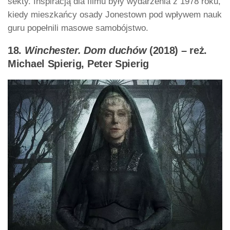
sekty. Inspiracją dla filmu były wydarzenia z 1978 roku,
kiedy mieszkańcy osady Jonestown pod wpływem nauk
guru popełnili masowe samobójstwo.
18.
Winchester. Dom duchów
(2018) – reż.
Michael Spierig, Peter Spierig