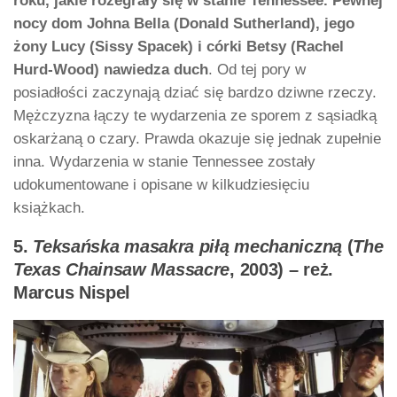
roku, jakie rozegrały się w stanie Tennessee. Pewnej
nocy dom Johna Bella (Donald Sutherland), jego
żony Lucy (Sissy Spacek) i córki Betsy (Rachel
Hurd-Wood) nawiedza duch
. Od tej pory w
posiadłości zaczynają dziać się bardzo dziwne rzeczy.
Mężczyzna łączy te wydarzenia ze sporem z sąsiadką
oskarżaną o czary. Prawda okazuje się jednak zupełnie
inna. Wydarzenia w stanie Tennessee zostały
udokumentowane i opisane w kilkudziesięciu
książkach.
5.
Teksańska masakra piłą mechaniczną
(
The
Texas Chainsaw Massacre
, 2003) – reż.
Marcus Nispel