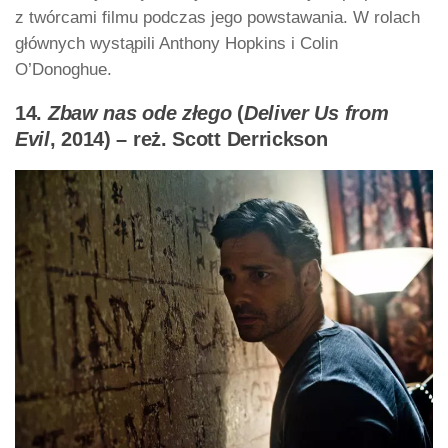
z twórcami filmu podczas jego powstawania. W rolach
głównych wystąpili Anthony Hopkins i Colin
O’Donoghue.
14.
Zbaw nas ode złego
(
Deliver Us from
Evil
, 2014) – reż. Scott Derrickson