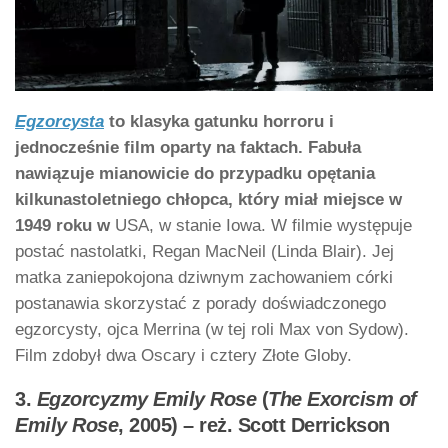
Egzorcysta
to klasyka gatunku horroru i
jednocześnie film oparty na faktach. Fabuła
nawiązuje mianowicie do przypadku opętania
kilkunastoletniego chłopca, który miał miejsce w
1949 roku w
USA, w stanie Iowa. W filmie występuje
postać nastolatki, Regan MacNeil (Linda Blair). Jej
matka zaniepokojona dziwnym zachowaniem córki
postanawia skorzystać z porady doświadczonego
egzorcysty, ojca Merrina (w tej roli Max von Sydow).
Film zdobył dwa Oscary i cztery Złote Globy.
3.
Egzorcyzmy Emily Rose
(
The Exorcism of
Emily Rose
, 2005) – reż. Scott Derrickson