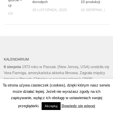
dorosłych
10 produkcji
odukcji
28 LISTOPADA, 2025
18 SIERPNIA, 2025
IA, 2024
KALENDARIUM
6 sierpnia
1973 roku w Passaic (New Jersey, USA) urodziła się
Vera Farmiga, amerykańska aktorka filmowa. Zagrała między
innymi w filmach:
Chłopiec w pasiastej piżamie
(2008),
Obecność
(2013) czy
Bates Motel
(2013).
Ta strona używa ciasteczek (cookies), dzięki którym nasz serwis
może działać lepiej. Jeżeli nie wyrażasz zgody na ich
zapisywanie, wyłącz ich obsługę w ustawieniach swojej
przeglądarki.
Dowiedz się więcej
Akceptuj