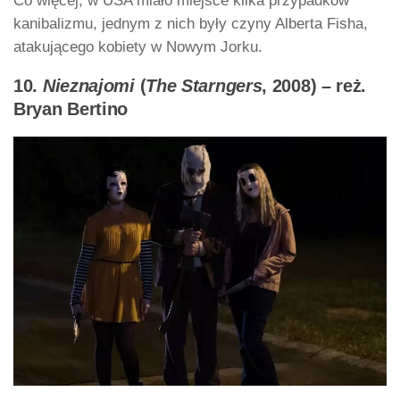
Co więcej, w USA miało miejsce kilka przypadków
kanibalizmu, jednym z nich były czyny Alberta Fisha,
atakującego kobiety w Nowym Jorku.
10.
Nieznajomi
(
The Starngers
, 2008) – reż.
Bryan Bertino