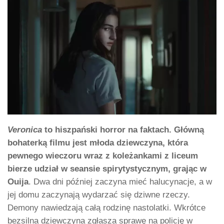
Veronica
to hiszpański horror na faktach. Główną
bohaterką filmu jest młoda dziewczyna, która
pewnego wieczoru wraz z koleżankami z liceum
bierze udział w seansie spirytystycznym, grając w
Ouija
. Dwa dni później zaczyna mieć halucynacje, a w
jej domu zaczynają wydarzać się dziwne rzeczy.
Demony nawiedzają całą rodzinę nastolatki. Wkrótce
bezsilna dziewczyna zgłasza sprawę na policję w