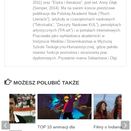
2011) oraz "Etyka i literatura", pod red. Anny Głąb
(Semper, 2014). Ma na swoim koncie prestiżowe
publikacje dla Polskiej Akademii Nauk (“Ruch
Literacki”), artykuły w czasopismach naukowych
(“Tekstualia”, “Zeszyty Naukowe KUL”), periodykach
artystycznych (“FA-art”) i w portalach internetowych.
Pracowała jako wykładowca akademicki w
Instytucie Mediów i Dziennikarstwa w Wyższej
Szkole Teologiczno-Humanistycznej, gdzie pełniła
również funkcje promotora i recenzenta prac
dyplomowych. Prywatnie mama Sebastiana i Olgi.
MOŻESZ POLUBIĆ TAKŻE
TOP 10 animacji dla
Filmy o Indianach 
lmy o sporcie –