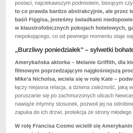
postaci, najciekawszym podmiotem, biorącym czyn
to co prawda bardzo abstrakcyjnie, ale przez 
baśń Figgisa, jesteśmy świadkami niedopowie
w klaustrofobicznych pokojach hotelowych, ga
niepokojącego, co od pewnego momentu staje się ni
„Burzliwy poniedziałek” – sylwetki bohat
Amerykańska aktorka – Melanie Griffith, dla 
filmowym poprzedzającym najgłośniejszą produ
Mike’a Nicholsa, wciela się w rolę Kate – pod
łączy niejasna relacja, a dziwna zależność, jak
poruszanie się po zachmurzonych ulicach Newcas
nawiąże intymny stosunek, pozwoli jej na odrobin
zapuka do ich drzwi, protekcja ze strony młodeg
W rolę Francisa Cosmo wcielił się Amerykanin 