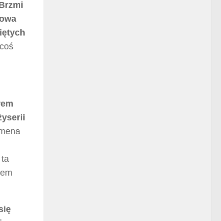
Brzmi
rowa
iętych
 coś
rem
yserii
smena
 ta
kiem
się