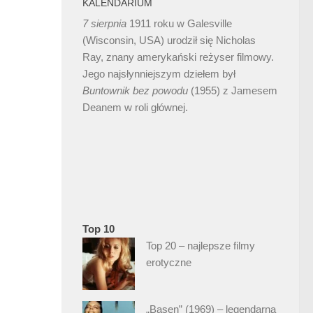
KALENDARIUM
7 sierpnia
1911 roku w Galesville
(Wisconsin, USA) urodził się Nicholas
Ray, znany amerykański reżyser filmowy.
Jego najsłynniejszym dziełem był
Buntownik bez
powodu
(1955) z Jamesem
Deanem w roli głównej.
Top 10
Top 20 – najlepsze filmy
i
erotyczne
„Basen” (1969) – legendarna