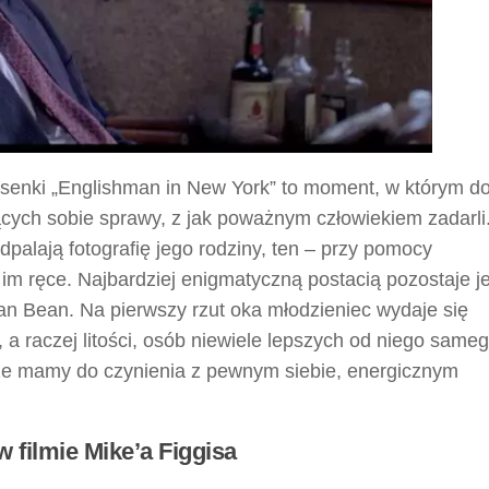
osenki „Englishman in New York” to moment, w którym d
cych sobie sprawy, z jak poważnym człowiekiem zadarli
alają fotografię jego rodziny, ten – przy pomocy
 im ręce. Najbardziej enigmatyczną postacią pozostaje j
Sean Bean. Na pierwszy rzut oka młodzieniec wydaje się
 raczej litości, osób niewiele lepszych od niego sameg
, że mamy do czynienia z pewnym siebie, energicznym
w filmie Mike’a Figgisa