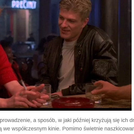
wadzenie, a sposób, w jaki później krzyżują się ich dr
ną we współczesnym kinie. Pomimo świetnie naszkicowa