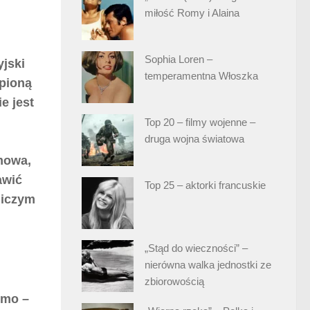
miłość Romy i Alaina
Sophia Loren –
jski
temperamentna Włoszka
opioną
e jest
Top 20 – filmy wojenne –
druga wojna światowa
 mowa,
awić
Top 25 – aktorki francuskie
niczym
„Stąd do wieczności” –
nierówna walka jednostki ze
zbiorowością
smo –