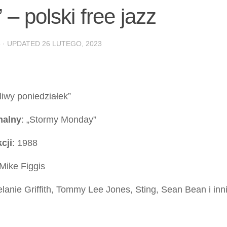
 – polski free jazz
3
· UPDATED
26 LUTEGO, 2023
zliwy poniedziałek”
nalny
: „Stormy Monday”
cji
: 1988
 Mike Figgis
elanie Griffith, Tommy Lee Jones, Sting, Sean Bean i inn