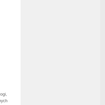
ogi,
nych