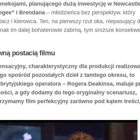
neksjami, planującego dużą inwestycję w Newcastle
egee” i Brendana
– młodzieńca bez perspektyw, który
acz i kierowca. Ten, na pierwszy rzut oka, niepasujący 
jednak im dalej bohaterowie zabrną, tym sroższe konsekw
wną postacią filmu
sensacyjny, charakterystyczny dla produkcji realizo
 go spośród pozostałych dzieł z tamtego okresu, to
 brytyjskiego operatora – Rogera Deakinsa, maluje p
ości, a gdy dodamy do tego oryginalny scenariusz,
trzymamy film perfekcyjny zarówno pod kątem treści, 