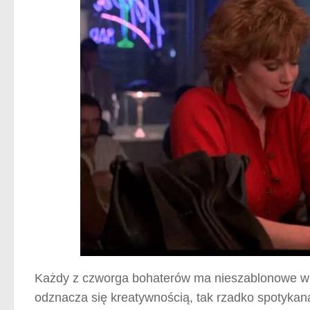
Każdy z czworga bohaterów ma nieszablonowe wpro
odznacza się kreatywnością, tak rzadko spotyka