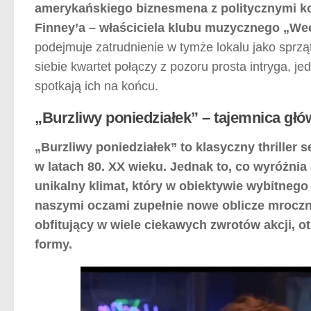
amerykańskiego biznesmena z politycznymi ko
Finney’a – właściciela klubu muzycznego „We
podejmuje zatrudnienie w tymże lokalu jako sprząt
siebie kwartet połączy z pozoru prosta intryga, 
spotkają ich na końcu.
„Burzliwy poniedziałek” – tajemnica głó
„Burzliwy poniedziałek” to klasyczny thriller 
w latach 80. XX wieku. Jednak to, co wyróżnia
unikalny klimat, który w obiektywie wybitnego
naszymi oczami zupełnie nowe oblicze mroczn
obfitujący w wiele ciekawych zwrotów akcji, o
formy.