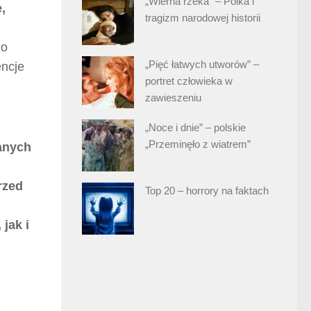
„Wierna rzeka” – Polka i
,
tragizm narodowej historii
do
„Pięć łatwych utworów” –
encje
portret człowieka w
zawieszeniu
„Noce i dnie” – polskie
„Przeminęło z wiatrem”
wanych
rzed
Top 20 – horrory na faktach
jak i