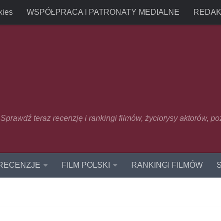
kies
WSPÓŁPRACA I PATRONATY MEDIALNE
REDAK
u. Sprawdź teraz recenzję i rankingi filmów, życiorysy aktorów, p
 RECENZJE
FILM POLSKI
RANKINGI FILMÓW