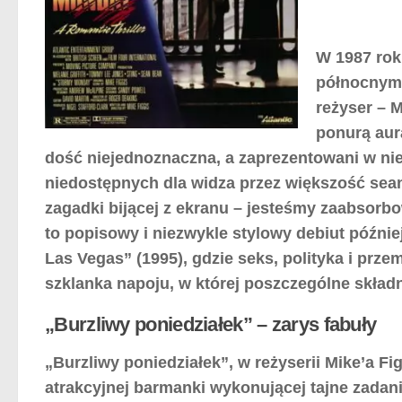
W 1987 rok
północnym 
reżyser – 
ponurą aurą
dość niejednoznaczna, a zaprezentowani w ni
niedostępnych dla widza przez większość seans
zagadki bijącej z ekranu – jesteśmy zaabsorbo
to popisowy i niezwykle stylowy debiut późni
Las Vegas” (1995), gdzie seks, polityka i pr
szklanka napoju, w której poszczególne składn
„Burzliwy poniedziałek” – zarys fabuły
„Burzliwy poniedziałek”, w reżyserii Mike’a F
atrakcyjnej barmanki wykonującej tajne zadan