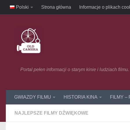
Polski
Strona główna
Informacje o plikach coo
Skip to content
Portal pełen informacji o starym kinie i ludziach film
GWIAZDY FILMU
HISTORIA KINA
FILMY –
NAJLEPSZE FILMY DŹWIĘKOWE