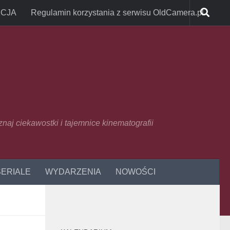
CJA
Regulamin korzystania z serwisu OldCamera.pl
oznaj ciekawostki i tajemnice kinematografii
SERIALE
WYDARZENIA
NOWOŚCI