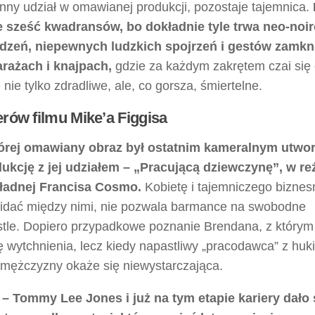
ny udział w omawianej produkcji, pozostaje tajemnica.
te sześć kwadransów, bo dokładnie tyle trwa neo-noi
dzeń, niepewnych ludzkich spojrzeń i gestów zamkn
rażach i knajpach,
gdzie za każdym zakrętem czai się
e tylko zdradliwe, ale, co gorsza, śmiertelne.
erów filmu Mike’a Figgisa
której omawiany obraz był ostatnim kameralnym utwo
kcję z jej udziałem – „Pracującą dziewczynę”, w reż
władnej Francisa Cosmo.
Kobietę i tajemniczego bizne
ą widać między nimi, nie pozwala barmance na swobodne
tle. Dopiero przypadkowe poznanie Brendana, z którym
ę wytchnienia, lecz kiedy napastliwy „pracodawca” z hu
o mężczyzny okaże się niewystarczająca.
– Tommy Lee Jones i już na tym etapie kariery dało 