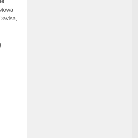
ie
Mowa
Davisa,
ą