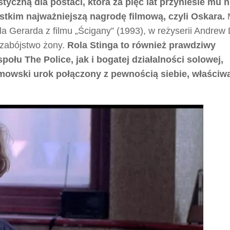
yczną dla postaci, która za pięć lat przyniesie mu n
ystkim najważniejszą nagrodę filmową, czyli Oskara.
la Gerarda z filmu „Ścigany” (1993), w reżyserii Andrew 
 zabójstwo żony.
Rola Stinga to również prawdziwy
ołu The Police, jak i bogatej działalności solowej,
mowski urok połączony z pewnością siebie, właściw