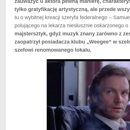
zauważyć u aktora pewną manierę, charakteryst
tylko gratyfikację artystyczną, ale przede wsz
tu o wybitnej kreacji szeryfa federalnego – Samue
polującego na lekarza niesłusznie oskarżonego o
majstersztyk, gdyż muzyk znany zarówno z zesp
zaopatrzył posiadacza klubu „Weegee” w szel
szefowi renomowanego lokalu.