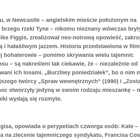
u, w Newcastle – angielskim mieście położonym na
brzegu rzeki Tyne – nikomu nieznany wówczas bryty
Mike Figgis, zrealizował neo-noirową opowieść, zakr
 i hałaśliwym jazzem. Historia przedstawiona w filmi
ej bohaterowie – pomimo skrywania wielu tajemnic
u – są nakreśleni tak ciekawie, że – niezależnie od
wani ich losami. „Burzliwy poniedziałek”, bo o nim
ejszego twórcy „Spraw wewnętrznych” (1990) i „Zost
zemoc stworzyły jedyną w swoim rodzaju mieszankę – 
iki wydają się rozmyte.
iggisa, opowiada o perypetiach czworga osób: Kate –
ia na zlecenie tajemniczego syndykatu, Francisa Co