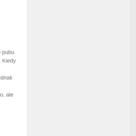
o pubu
. Kiedy
ednak
o, ale