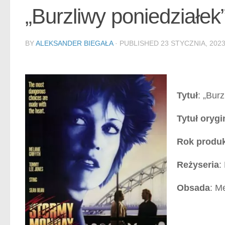
„Burzliwy poniedziałek”
BY
ALEKSANDER BIEGAŁA
· PUBLISHED
23 STYCZNIA, 202
Tytuł
: „Bur
Tytuł orygi
Rok produk
Reżyseria
:
Obsada
: M