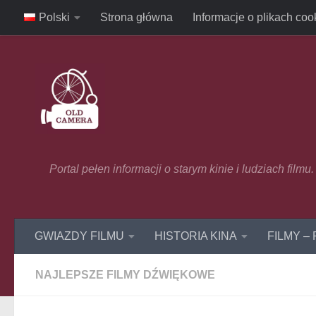
Polski
Strona główna
Informacje o plikach coo
Skip to content
Portal pełen informacji o starym kinie i ludziach film
GWIAZDY FILMU
HISTORIA KINA
FILMY –
NAJLEPSZE FILMY DŹWIĘKOWE