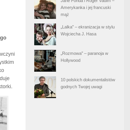
Jane Fonda i Roger Vadim –
Amerykanka i jej francuski
mąż
„Lalka” – ekranizacja w stylu
Wojciecha J. Hasa
ego
„Rozmowa” – paranoja w
awczyni
Hollywood
ystkim
ko
oduje
10 polskich dokumentalistów
orki.
godnych Twojej uwagi