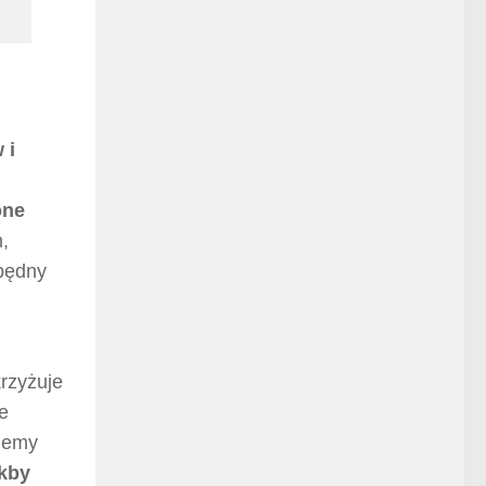
 i
one
,
zbędny
krzyżuje
e
ajemy
akby