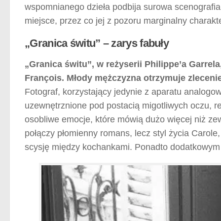
wspomnianego dzieła podbija surowa scenografia,
miejsce, przez co jej z pozoru marginalny charak
„Granica świtu” – zarys fabuły
„Granica świtu”, w reżyserii Philippe’a Garre
François. Młody mężczyzna otrzymuje zlecenie
Fotograf, korzystający jedynie z aparatu analogow
uzewnętrznione pod postacią migotliwych oczu, re
osobliwe emocje, które mówią dużo więcej niż zew
połączy płomienny romans, lecz styl życia Carole
scysję między kochankami. Ponadto dodatkowym 