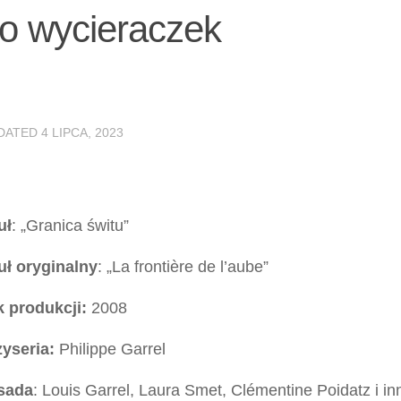
wo wycieraczek
PDATED
4 LIPCA, 2023
uł
: „Granica świtu”
uł oryginalny
: „La frontière de l’aube”
 produkcji:
2008
yseria:
Philippe Garrel
sada
: Louis Garrel, Laura Smet, Clémentine Poidatz i in