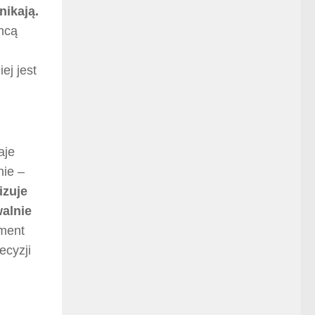
nikają.
hcą
ej jest
aje
nie –
izuje
walnie
ment
ecyzji