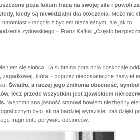
uszczone poza lokum tracą na swojej sile i powoli za
tedy, kiedy są niewidzialni dla otoczenia
. Może nie c
natomiast François z byciem niezależnym, ale jak to
hodzenia żydowskiego – Franz Kafka: „Często bezpieczni
wieniem się słońca. Ta subtelna pora dnia doskonale odd
, zagadkowej, która – poprzez niedostateczne naświetle
zku.
Światło, a raczej jego znikoma obecność, symbol
ów, lecz przede wszystkim jest zjawiskiem nierozer
s.
Wspomniana jasność stanowi bowiem niezbędny ele
ograficznym było jak najbardziej wyraziste, zaś dzięki pr
nego fragmentu porywało odbiorców.