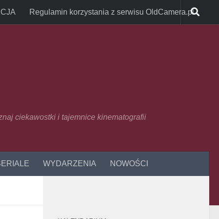
CJA
Regulamin korzystania z serwisu OldCamera.pl
oznaj ciekawostki i tajemnice kinematografii
SERIALE
WYDARZENIA
NOWOŚCI