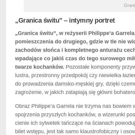
Grani
„Granica świtu” – intymny portret
„Granica świtu”, w reżyserii Philippe’a Garre
pomieszczenia do drugiego, gdzie w tle nie 
zachodów słońca i kompletnego anturażu cech
wpadające co jakiś czas do tego surowego mi
twarze kochanków.
Pozostałe komponenty przywo
lustra, przestronny przedpokój czy niewielka ła
do prowadzenia damsko-męskiej gry, dzięki czem
zagrożenie, w jakich zatapiają się główni bohatero
Obraz Philippe’a Garrela nie trzyma nas bowiem w
spojrzenia przyszłych kochanków, a wizerunki pos
cienie ich sylwetek tańczące na ścianach powodu
bilet wstępu, jest tak samo klaustrofobiczny i osow