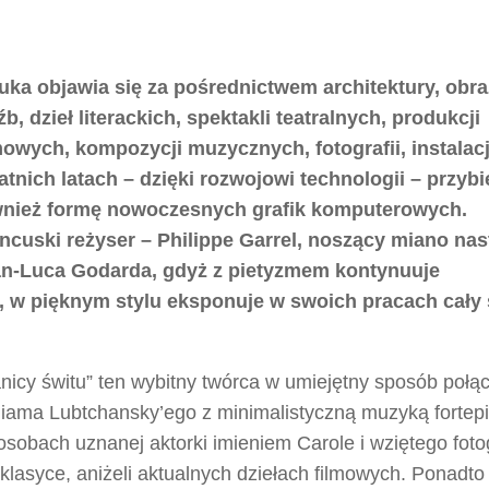
uka objawia się za pośrednictwem architektury, obr
źb, dzieł literackich, spektakli teatralnych, produkcji
mowych, kompozycji muzycznych, fotografii, instalacj
atnich latach – dzięki rozwojowi technologii – przybi
nież formę nowoczesnych grafik komputerowych.
ncuski reżyser – Philippe Garrel, noszący miano na
n-Luca Godarda, gdyż z pietyzmem kontynuuje
, w pięknym stylu eksponuje w swoich pracach cały
cy świtu” ten wybitny twórca w umiejętny sposób połąc
illiama Lubtchansky’ego z minimalistyczną muzyką forte
sobach uznanej aktorki imieniem Carole i wziętego foto
klasyce, aniżeli aktualnych dziełach filmowych. Ponadto