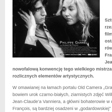
Szt
rze
fil
ost
rów
Fra
Jea
nowofalową konwencję tego wielkiego mistrza
rozlicznych elementów artystycznych.
W omawianej na łamach portalu Old Camera „Grani
bowiem urok czarno-białych, ziarnistych zdjęć W
Jean-Claude’a Vanniera, a główni bohaterowie w o
François, są bardziej osadzeni w „godardowskiej” 