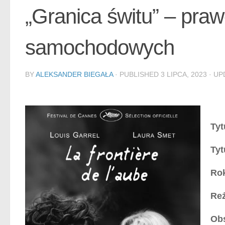
„Granica świtu” – pra
samochodowych
BY
ALEKSANDER BIEGAŁA
· PUBLISHED
3 LIPCA, 2023
· U
Tyt
Tyt
Rok
Reż
Ob