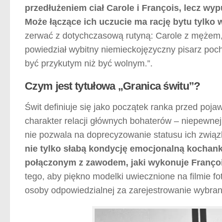
przedłużeniem ciał Carole i François, lecz wyp
Może łączące ich uczucie ma rację bytu tylko w
zerwać z dotychczasową rutyną: Carole z mężem, 
powiedział wybitny niemieckojęzyczny pisarz poc
być przykutym niż być wolnym.”.
Czym jest tytułowa „Granica świtu”?
Świt definiuje się jako początek ranka przed poja
charakter relacji głównych bohaterów – niepewnej
nie pozwala na doprecyzowanie statusu ich zwią
nie tylko słabą kondycję emocjonalną kochank
połączonym z zawodem, jaki wykonuje Françoi
tego, aby piękno modelki uwiecznione na filmie fot
osoby odpowiedzialnej za zarejestrowanie wybra