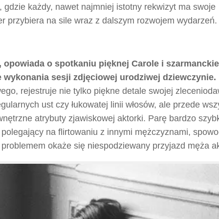
 gdzie każdy, nawet najmniej istotny rekwizyt ma swoje
ter przybiera na sile wraz z dalszym rozwojem wydarzeń.
la, opowiada o spotkaniu pięknej Carole i szarmancki
 wykonania sesji zdjęciowej urodziwej dziewczynie.
ego, rejestruje nie tylko piękne detale swojej zleceniod
gularnych ust czy łukowatej linii włosów, ale przede wsz
nętrzne atrybuty zjawiskowej aktorki. Parę bardzo szyb
, polegający na flirtowaniu z innymi mężczyznami, spow
problemem okaże się niespodziewany przyjazd męża akt