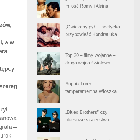
miłość Romy i Alaina
azów,
„Gwiezdny pył” – poetycka
przypowieść Kondratiuka
i, a w
era
Top 20 – filmy wojenne –
druga wojna światowa
stępcy
Sophia Loren –
 szereg
temperamentna Włoszka
zył
„Blues Brothers” czyli
pianową
bluesowe szaleństwo
grafa –
 urok