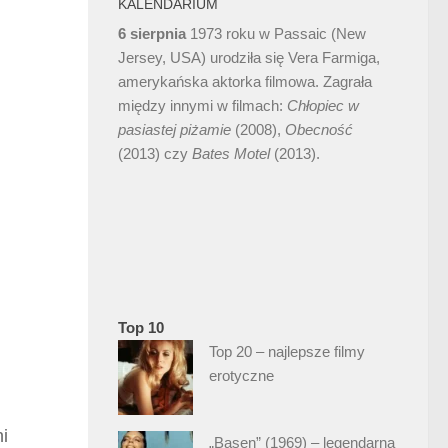
KALENDARIUM
6 sierpnia
1973 roku w Passaic (New
Jersey, USA) urodziła się Vera Farmiga,
amerykańska aktorka filmowa. Zagrała
między innymi w filmach:
Chłopiec w
pasiastej piżamie
(2008),
Obecność
(2013) czy
Bates Motel
(2013).
Top 10
Top 20 – najlepsze filmy
erotyczne
ni
„Basen” (1969) – legendarna