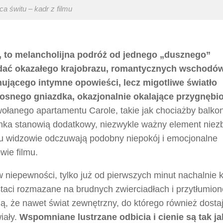
ca świtu – kadr z filmu
la, to melancholijna podróż od jednego „dusznego”
widać okazałego krajobrazu, romantycznych wschodów
ującego intymne opowieści, lecz migotliwe światło
łosnego gniazdka, okazjonalnie okalające przygnębi
łanego apartamentu Carole, takie jak chociażby balkon
zienka stanowią dodatkowy, niezwykle ważny element nie
u widzowie odczuwają podobny niepokój i emocjonalne
wie filmu.
 niepewności, tylko już od pierwszych minut nachalnie 
taci rozmazane na brudnych zwierciadłach i przytłumion
ją, że nawet świat zewnętrzny, do którego również dost
iały.
Wspomniane lustrzane odbicia i cienie są tak j