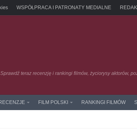
kies
WSPÓŁPRACA I PATRONATY MEDIALNE
REDAK
u. Sprawdź teraz recenzję i rankingi filmów, życiorysy aktorów, p
 RECENZJE
FILM POLSKI
RANKINGI FILMÓW