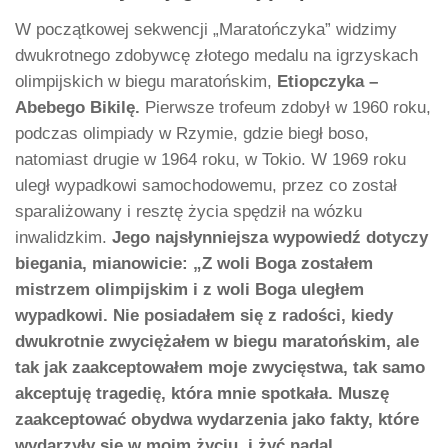
W początkowej sekwencji „Maratończyka” widzimy
dwukrotnego zdobywcę złotego medalu na igrzyskach
olimpijskich w biegu maratońskim,
Etiopczyka –
Abebego Bikilę.
Pierwsze trofeum zdobył w 1960 roku,
podczas olimpiady w Rzymie, gdzie biegł boso,
natomiast drugie w 1964 roku, w Tokio. W 1969 roku
uległ wypadkowi samochodowemu, przez co został
sparaliżowany i resztę życia spędził na wózku
inwalidzkim.
Jego najsłynniejsza wypowiedź dotyczy
biegania, mianowicie: „Z woli Boga zostałem
mistrzem olimpijskim i z woli Boga uległem
wypadkowi. Nie posiadałem się z radości, kiedy
dwukrotnie zwyciężałem w biegu maratońskim, ale
tak jak zaakceptowałem moje zwycięstwa, tak samo
akceptuję tragedię, która mnie spotkała. Muszę
zaakceptować obydwa wydarzenia jako fakty, które
wydarzyły się w moim życiu, i żyć nadal