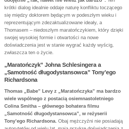
obojętnie „Tak, nawet nie wiesz jak bardzo”.
Ten
krótki dialog idealnie oddaje naturę konfliktu toczącego
się między doktorem będącym w podeszłym wieku i
reprezentującym zdezaktualizowane ideały, a
Thomasem – niedoszłym maratończykiem, który dzięki
swojej wysokiej formie i otwartości na nowe
doświadczenia jest w stanie wygrać każdy wyścig,
zwłaszcza ten o życie.
„Maratończyk” Johna Schlesingera a
„Samotność długodystansowca” Tony’ego
Richardsona
Thomas „Babe” Levy z „Maratończyka” ma bardzo
wiele wspólnego z postacią osiemnastoletniego
Colina Smitha – głównego bohatera filmu
„Samotność długodystansowca”, w reżyserii
Tony’ego Richardsona.
Obaj mężczyźni nie posiadają
autorytetów od wielu lat, mają przykre doświadczenia z