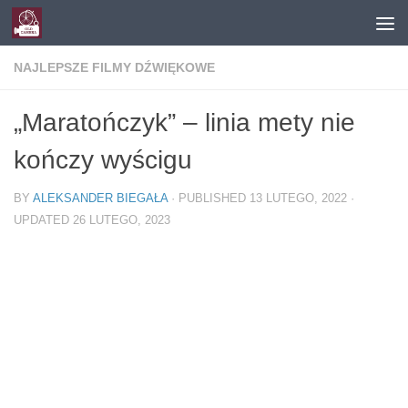
Skip to content
NAJLEPSZE FILMY DŹWIĘKOWE
„Maratończyk” – linia mety nie
kończy wyścigu
BY
ALEKSANDER BIEGAŁA
· PUBLISHED
13 LUTEGO, 2022
·
UPDATED
26 LUTEGO, 2023