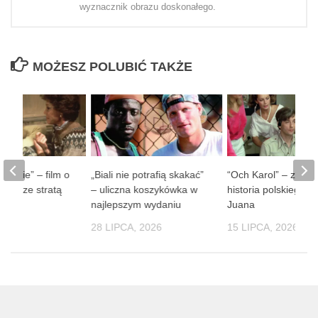
wyznacznik obrazu doskonałego.
MOŻESZ POLUBIĆ TAKŻE
 ludzie” – film o
„Biali nie potrafią skakać”
“Och Karol” – zaba
obie ze stratą
– uliczna koszykówka w
historia polskiego D
soby
najlepszym wydaniu
Juana
 2026
28 LIPCA, 2026
15 LIPCA, 2026