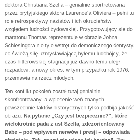
doktora Christiana Szella – genialnie sportretowana
przez brytyjskiego aktora Laurence’a Oliviera – pełni tu
rolę retrospektywy nazistów i ich okrucieństw
względem ludności żydowskiej. Przygotowujący się do
maratonu Thomas reprezentuje w obrazie Johna
Schlesingera nie tyle wstręt do demonicznego dentysty,
co świeżą siłę uzmysławiającą byłemu ludobójcy, że
czas hitlerowskiej stagnacji już dawno temu uległ
rozpadowi, a nowy okres, w tym przypadku rok 1976,
przemawia na rzecz młodych.
Ten konflikt pokoleń został tutaj genialnie
skonfrontowany, a wplecenie weń znanych
powszechnie faktów historycznych tylko podbija jakość
obrazu.
Na pytanie „Czy jest bezpiecznie?”, które
wielokrotnie pada z ust Szella, zdezorientowany
Babe – pod wpływem nerwów i presji – odpowiada