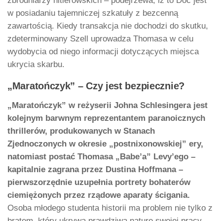
zbrodniarzy hitlerowskich – podejrzewa, iż to Doc jest
w posiadaniu tajemniczej szkatuły z bezcenną
zawartością. Kiedy transakcja nie dochodzi do skutku,
zdeterminowany Szell uprowadza Thomasa w celu
wydobycia od niego informacji dotyczących miejsca
ukrycia skarbu.
„Maratończyk” – Czy jest bezpiecznie?
„Maratończyk” w reżyserii Johna Schlesingera jest
kolejnym barwnym reprezentantem paranoicznych
thrillerów, produkowanych w Stanach
Zjednoczonych w okresie „postnixonowskiej” ery,
natomiast postać Thomasa „Babe’a” Levy’ego –
kapitalnie zagrana przez Dustina Hoffmana –
pierwszorzędnie uzupełnia portrety bohaterów
ciemiężonych przez rządowe aparaty ścigania.
Osoba młodego studenta historii ma problem nie tylko z
bratem, który ukrywa prawdziwą naturę swojej pracy