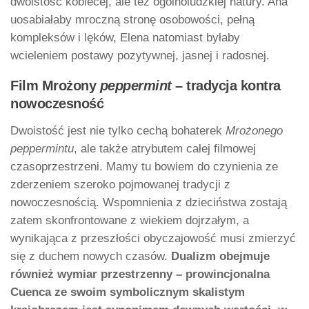
dwoistość kobiecej, ale też ogólnoludzkiej natury. Ana
uosabiałaby mroczną stronę osobowości, pełną
kompleksów i lęków, Elena natomiast byłaby
wcieleniem postawy pozytywnej, jasnej i radosnej.
Film Mrożony
peppermint
– tradycja kontra
nowoczesność
Dwoistość jest nie tylko cechą bohaterek
Mrożonego
peppermintu
, ale także atrybutem całej filmowej
czasoprzestrzeni. Mamy tu bowiem do czynienia ze
zderzeniem szeroko pojmowanej tradycji z
nowoczesnością. Wspomnienia z dzieciństwa zostają
zatem skonfrontowane z wiekiem dojrzałym, a
wynikająca z przeszłości obyczajowość musi zmierzyć
się z duchem nowych czasów.
Dualizm obejmuje
również wymiar przestrzenny – prowincjonalna
Cuenca ze swoim symbolicznym skalistym