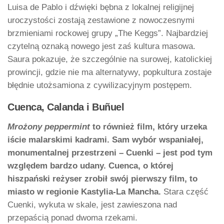
Luisa de Pablo i dźwięki bębna z lokalnej religijnej
uroczystości zostają zestawione z nowoczesnymi
brzmieniami rockowej grupy „The Keggs”. Najbardziej
czytelną oznaką nowego jest zaś kultura masowa.
Saura pokazuje, że szczególnie na surowej, katolickiej
prowincji, gdzie nie ma alternatywy, popkultura zostaje
błędnie utożsamiona z cywilizacyjnym postępem.
Cuenca, Calanda i Buñuel
Mrożony peppermint
to również film, który urzeka
iście malarskimi kadrami. Sam wybór wspaniałej,
monumentalnej przestrzeni – Cuenki – jest pod tym
względem bardzo udany. Cuenca, o której
hiszpański reżyser zrobił swój pierwszy film, to
miasto w regionie Kastylia-La Mancha.
Stara część
Cuenki, wykuta w skale, jest zawieszona nad
przepaścią ponad dwoma rzekami.