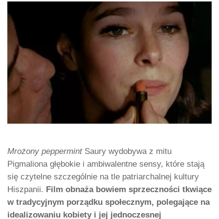
Mrożony peppermint
Saury wydobywa z mitu
Pigmaliona głębokie i ambiwalentne sensy, które stają
się czytelne szczególnie na tle patriarchalnej kultury
Hiszpanii.
Film obnaża bowiem sprzeczności tkwiące
w tradycyjnym porządku społecznym, polegające na
idealizowaniu kobiety i jej jednoczesnej