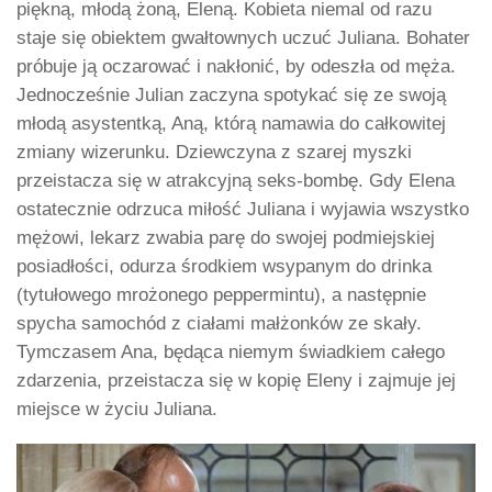
piękną, młodą żoną, Eleną. Kobieta niemal od razu
staje się obiektem gwałtownych uczuć Juliana. Bohater
próbuje ją oczarować i nakłonić, by odeszła od męża.
Jednocześnie Julian zaczyna spotykać się ze swoją
młodą asystentką, Aną, którą namawia do całkowitej
zmiany wizerunku. Dziewczyna z szarej myszki
przeistacza się w atrakcyjną seks-bombę. Gdy Elena
ostatecznie odrzuca miłość Juliana i wyjawia wszystko
mężowi, lekarz zwabia parę do swojej podmiejskiej
posiadłości, odurza środkiem wsypanym do drinka
(tytułowego mrożonego peppermintu), a następnie
spycha samochód z ciałami małżonków ze skały.
Tymczasem Ana, będąca niemym świadkiem całego
zdarzenia, przeistacza się w kopię Eleny i zajmuje jej
miejsce w życiu Juliana.