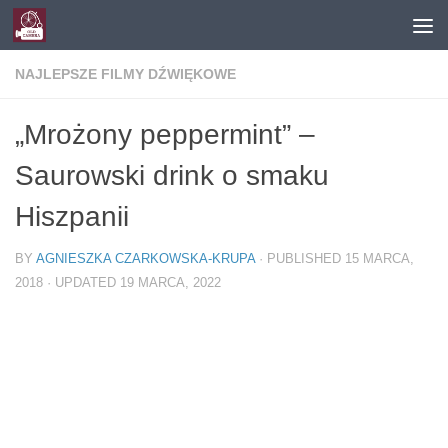
Skip to content
NAJLEPSZE FILMY DŹWIĘKOWE
„Mrożony peppermint” –
Saurowski drink o smaku
Hiszpanii
BY
AGNIESZKA CZARKOWSKA-KRUPA
· PUBLISHED
15 MARCA,
2018
· UPDATED
19 MARCA, 2022