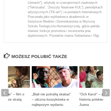
Literacki”), artykuły w czasopismach naukowych
(“Tekstualia”, “Zeszyty Naukowe KUL”), periodykach
artystycznych (“FA-art”) i w portalach internetowych.
Pracowała jako wykładowca akademicki w
Instytucie Mediów i Dziennikarstwa w Wyższej
Szkole Teologiczno-Humanistycznej, gdzie pełniła
również funkcje promotora i recenzenta prac
dyplomowych. Prywatnie mama Sebastiana i Olgi.
MOŻESZ POLUBIĆ TAKŻE
 ludzie” – film o
„Biali nie potrafią skakać”
“Och Karol” – zaba
obie ze stratą
– uliczna koszykówka w
historia polskiego D
soby
najlepszym wydaniu
Juana