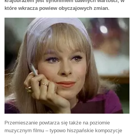
krajobrazem jest synonimem dawnych wartości, w
które wkracza powiew obyczajowych zmian.
Przemieszanie powtarza się także na poziomie
muzycznym filmu – typowo hiszpańskie kompozycje