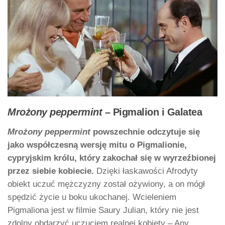
Mrożony peppermint
– Pigmalion i Galatea
Mrożony peppermint
powszechnie odczytuje się
jako współczesną wersję mitu o Pigmalionie,
cypryjskim królu, który zakochał się w wyrzeźbionej
przez siebie kobiecie.
Dzięki łaskawości Afrodyty
obiekt uczuć mężczyzny został ożywiony, a on mógł
spędzić życie u boku ukochanej. Wcieleniem
Pigmaliona jest w filmie Saury Julian, który nie jest
zdolny obdarzyć uczuciem realnej kobiety – Any.