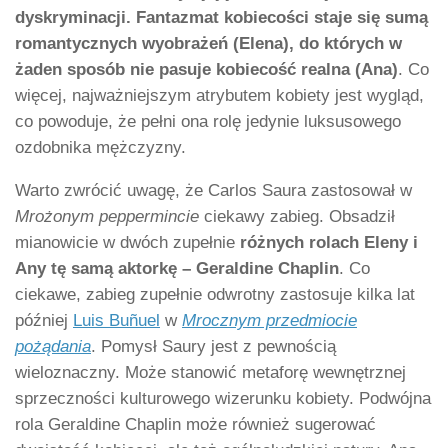
dyskryminacji.
Fantazmat kobiecości staje się sumą
romantycznych wyobrażeń (Elena), do których w
żaden sposób nie pasuje kobiecość realna (Ana)
. Co
więcej, najważniejszym atrybutem kobiety jest wygląd,
co powoduje, że pełni ona rolę jedynie luksusowego
ozdobnika mężczyzny.
Warto zwrócić uwagę, że Carlos Saura zastosował w
Mrożonym peppermincie
ciekawy zabieg. Obsadził
mianowicie w dwóch zupełnie
różnych rolach Eleny i
Any tę samą aktorkę – Geraldine Chaplin
. Co
ciekawe, zabieg zupełnie odwrotny zastosuje kilka lat
później
Luis Buñuel
w
Mrocznym przedmiocie
pożądania
. Pomysł Saury jest z pewnością
wieloznaczny. Może stanowić metaforę wewnętrznej
sprzeczności kulturowego wizerunku kobiety. Podwójna
rola Geraldine Chaplin może również sugerować