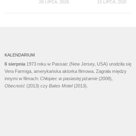
 2026
28 LIPCA, 2026
15 LIPCA, 2026
KALENDARIUM
6 sierpnia
1973 roku w Passaic (New Jersey, USA) urodziła się
Vera Farmiga, amerykańska aktorka filmowa. Zagrała między
innymi w filmach:
Chłopiec w pasiastej piżamie
(2008),
Obecność
(2013) czy
Bates Motel
(2013).