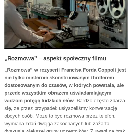
„Rozmowa” – aspekt społeczny filmu
„Rozmowa” w reżyserii Francisa Forda Coppoli jest
nie tylko misternie skonstruowanym thrillerem
dostosowanym do czasów, w których powstała, ale
przede wszystkim obrazem uświadamiającym
widzom potęgę ludzkich słów
. Bardzo często zdarza
się, że przez przypadek usłyszeliśmy konwersację
obcych osób. Może to być rozmowa przez telefon,
wymiana zdań dwojga zakochanych lub zażarta
dyskusja większej grupy uczestników. Z uwagi na brak