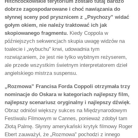
Hitchcockowskie terytorium zostało tutaj bardzo
dobrze zagospodarowane i choć nawiązania do
słynnej sceny pod prysznicem z „Psychozy” widać
gołym okiem, nie należy traktować ich jak
skopiowanego fragmentu.
Kiedy Coppola w
późniejszych sekwencjach skupia uwagę widzów na
toalecie i „wybuchu” krwi, udowadnia tym
rozwiązaniem, że jest nie tylko wybitnym reżyserem,
ale przede wszystkim świetnym interpretatorem dzieł
angielskiego mistrza suspensu.
„Rozmowa” Francisa Forda Coppoli otrzymała trzy
nominacje do Oskara w kategoriach najlepszy film,
najlepszy scenariusz oryginalny i najlepszy dźwięk
.
Obraz odniósł większy sukces na Międzynarodowym
Festiwalu Filmowym w Cannes, ponieważ zdobył tam
Złotą Palmę. Słynny amerykański krytyk filmowy Roger
Ebert zauważył, że „Rozmowa” pochodzi z innego