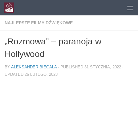
Skip to content
NAJLEPSZE FILMY DŹWIĘKOWE
„Rozmowa” – paranoja w
Hollywood
BY
ALEKSANDER BIEGAŁA
· PUBLISHED
31 STYCZNIA, 2022
·
UPDATED
26 LUTEGO, 2023