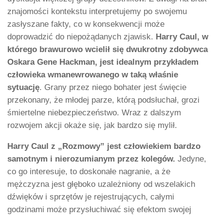
znajomości kontekstu interpretujemy po swojemu
zasłyszane fakty, co w konsekwencji może
doprowadzić do niepożądanych zjawisk.
Harry Caul, w
którego brawurowo wcielił się dwukrotny zdobywca
Oskara Gene Hackman, jest idealnym przykładem
człowieka wmanewrowanego w taką właśnie
sytuację
. Grany przez niego bohater jest święcie
przekonany, że młodej parze, którą podsłuchał, grozi
śmiertelne niebezpieczeństwo. Wraz z dalszym
rozwojem akcji okaże się, jak bardzo się mylił.
Harry Caul z „Rozmowy” jest człowiekiem bardzo
samotnym i nierozumianym przez kolegów.
Jedyne,
co go interesuje, to doskonałe nagranie, a że
mężczyzna jest głęboko uzależniony od wszelakich
dźwięków i sprzętów je rejestrujących, całymi
godzinami może przysłuchiwać się efektom swojej