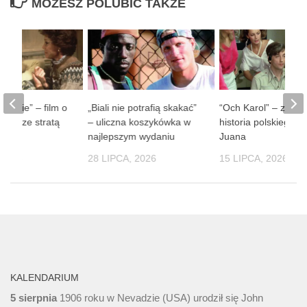
MOŻESZ POLUBIĆ TAKŻE
 ludzie” – film o
„Biali nie potrafią skakać”
“Och Karol” – zaba
obie ze stratą
– uliczna koszykówka w
historia polskiego D
soby
najlepszym wydaniu
Juana
 2026
28 LIPCA, 2026
15 LIPCA, 2026
KALENDARIUM
5 sierpnia
1906 roku w Nevadzie (USA) urodził się John