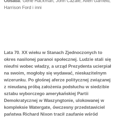
Obsada:
Gene Hackman, John Cazale, Allen Garfield,
Harrison Ford i inni
Lata 70. XX wieku w Stanach Zjednoczonych to
okres nasilonej paranoi społecznej. Ludzie stali się
nieufni wobec władzy, a urząd Prezydenta ucierpiał
na swoim, mogłoby się wydawać, nieskazitelnym
wizerunku. Po głośnej aferze politycznej związanej
z nieudaną próbą założenia podsłuchu w siedzibie
sztabu wyborczego amerykańskiej Partii
Demokratycznej w Waszyngtonie, ulokowanej w
kompleksie Watergate, ówczesny przedstawiciel
państwa Richard Nixon tracił zaufanie wśród