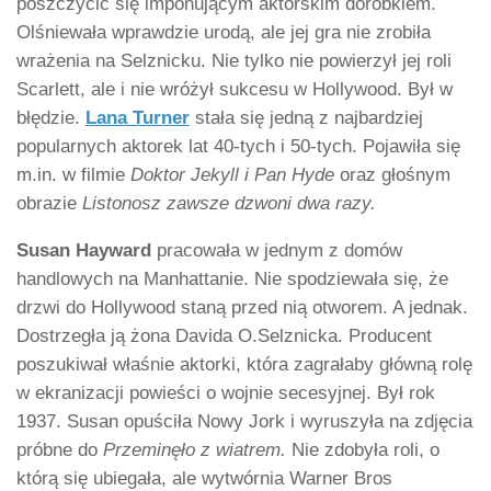
poszczycić się imponującym aktorskim dorobkiem.
Olśniewała wprawdzie urodą, ale jej gra nie zrobiła
wrażenia na Selznicku. Nie tylko nie powierzył jej roli
Scarlett, ale i nie wróżył sukcesu w Hollywood. Był w
błędzie.
Lana Turner
stała się jedną z najbardziej
popularnych aktorek lat 40-tych i 50-tych. Pojawiła się
m.in. w filmie
Doktor Jekyll i
Pan Hyde
oraz głośnym
obrazie
Listonosz zawsze dzwoni dwa razy.
Susan Hayward
pracowała w jednym z domów
handlowych na Manhattanie. Nie spodziewała się, że
drzwi do Hollywood staną przed nią otworem. A jednak.
Dostrzegła ją żona Davida O.Selznicka. Producent
poszukiwał właśnie aktorki, która zagrałaby główną rolę
w ekranizacji powieści o wojnie secesyjnej. Był rok
1937. Susan opuściła Nowy Jork i wyruszyła na zdjęcia
próbne do
Przeminęło z wiatrem.
Nie zdobyła roli, o
którą się ubiegała, ale wytwórnia Warner Bros