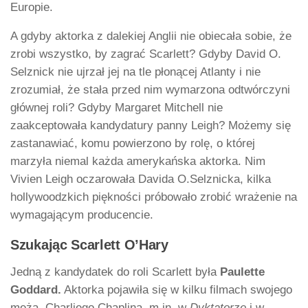
Europie.
A gdyby aktorka z dalekiej Anglii nie obiecała sobie, że
zrobi wszystko, by zagrać Scarlett? Gdyby David O.
Selznick nie ujrzał jej na tle płonącej Atlanty i nie
zrozumiał, że stała przed nim wymarzona odtwórczyni
głównej roli? Gdyby Margaret Mitchell nie
zaakceptowała kandydatury panny Leigh? Możemy się
zastanawiać, komu powierzono by rolę, o której
marzyła niemal każda amerykańska aktorka. Nim
Vivien Leigh oczarowała Davida O.Selznicka, kilka
hollywoodzkich piękności próbowało zrobić wrażenie na
wymagającym producencie.
Szukając Scarlett O’Hary
Jedną z kandydatek do roli Scarlett była
Paulette
Goddard.
Aktorka pojawiła się w kilku filmach swojego
męża, Charliego Chaplina, m.in. w
Dyktatorze
i w