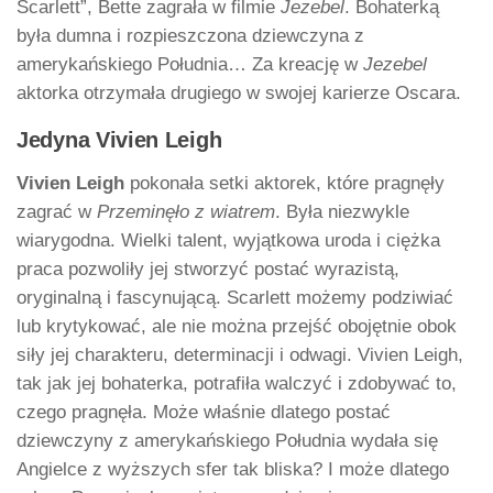
Scarlett”, Bette zagrała w filmie
Jezebel
. Bohaterką
była dumna i rozpieszczona dziewczyna z
amerykańskiego Południa… Za kreację w
Jezebel
aktorka otrzymała drugiego w swojej karierze Oscara.
Jedyna Vivien Leigh
Vivien Leigh
pokonała setki aktorek, które pragnęły
zagrać w
Przeminęło z wiatrem
. Była niezwykle
wiarygodna. Wielki talent, wyjątkowa uroda i ciężka
praca pozwoliły jej stworzyć postać wyrazistą,
oryginalną i fascynującą. Scarlett możemy podziwiać
lub krytykować, ale nie można przejść obojętnie obok
siły jej charakteru, determinacji i odwagi. Vivien Leigh,
tak jak jej bohaterka, potrafiła walczyć i zdobywać to,
czego pragnęła. Może właśnie dlatego postać
dziewczyny z amerykańskiego Południa wydała się
Angielce z wyższych sfer tak bliska? I może dlatego