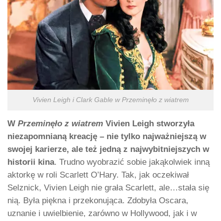
Vivien Leigh i Clark Gable w Przeminęło z wiatrem
W
Przeminęło z wiatrem
Vivien Leigh stworzyła
niezapomnianą kreację – nie tylko najważniejszą w
swojej karierze, ale też jedną z najwybitniejszych w
historii kina
. Trudno wyobrazić sobie jakąkolwiek inną
aktorkę w roli Scarlett O’Hary. Tak, jak oczekiwał
Selznick, Vivien Leigh nie grała Scarlett, ale…stała się
nią. Była piękna i przekonująca. Zdobyła Oscara,
uznanie i uwielbienie, zarówno w Hollywood, jak i w