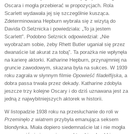
Oscara i mogła przebierać w propozycjach. Rola
Scarlett wydawała jej się szczególnie kusząca.
Zdeterminowana Hepburn wybrała się z wizytą do
Davida O.Selznicka i powiedziała: „To ja jestem
Scarlett”. Podobno Selznick odpowiedział: „Nie
wyobrażam sobie, żeby Rhett Butler uganiał się przez
dwanaście lat akurat za tobą”. Ta porażka nie wpłynęła
na karierę aktorki. Katharine Hepburn, przynajmniej na
gruncie zawodowym, skazana była na sukces. W 1939
roku zagrała w słynnym filmie
Opowieść filadelfijska
, a
dobra passa trwała przez dekady. Katharine zdobyła
jeszcze trzy kolejne Oscary i do dziś uznawana jest za
jedną z najwybitniejszych aktorek w historii.
W listopadzie 1938 roku na przesłuchanie do roli w
Przeminęło z wiatrem
przybyła emanująca seksem
blondynka. Miała dopiero siedemnaście lat i nie mogła