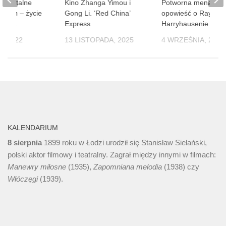
umentalne
Kino Zhanga Yimou i
Potworna menażeri
ladin – życie
Gong Li. ‘Red China’
opowieść o Rayu
iecka
Express
Harryhausenie
, 2022
13 LISTOPADA, 2025
4 WRZEŚNIA, 2024
KALENDARIUM
8 sierpnia
1899 roku w Łodzi urodził się Stanisław Sielański,
polski aktor filmowy i teatralny. Zagrał między innymi w filmach:
Manewry miłosne
(1935),
Zapomniana melodia
(1938) czy
Włóczęgi
(1939).