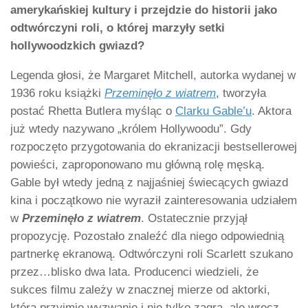
amerykańskiej kultury i przejdzie do historii jako
odtwórczyni roli, o której marzyły setki
hollywoodzkich gwiazd?
Legenda głosi, że Margaret Mitchell, autorka wydanej w
1936 roku książki
Przeminęło z wiatrem
, tworzyła
postać Rhetta Butlera myśląc o
Clarku Gable’u
. Aktora
już wtedy nazywano „królem Hollywoodu”. Gdy
rozpoczęto przygotowania do ekranizacji bestsellerowej
powieści, zaproponowano mu główną rolę męską.
Gable był wtedy jedną z najjaśniej świecących gwiazd
kina i początkowo nie wyraził zainteresowania udziałem
w
Przeminęło z wiatrem
. Ostatecznie przyjął
propozycję. Pozostało znaleźć dla niego odpowiednią
partnerkę ekranową. Odtwórczyni roli Scarlett szukano
przez…blisko dwa lata. Producenci wiedzieli, że
sukces filmu zależy w znacznej mierze od aktorki,
która przyjmie wyzwanie i nie tylko zagra, ale wręcz