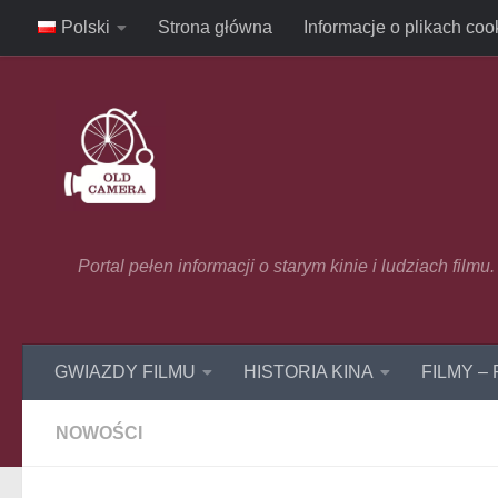
Polski
Strona główna
Informacje o plikach coo
Skip to content
Portal pełen informacji o starym kinie i ludziach film
GWIAZDY FILMU
HISTORIA KINA
FILMY –
NOWOŚCI