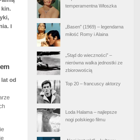
temperamentna Włoszka
 kin.
yki,
ia. I
„Basen” (1969) – legendarna
miłość Romy i Alaina
„Stąd do wieczności” –
nierówna walka jednostki ze
erem
zbiorowością
 lat od
Top 20 – francuscy aktorzy
arze
ch
Loda Halama – najlepsze
nogi polskiego filmu
ie
ie