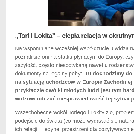
„Tori i Lokita” – ciepła relacja w okrutn
Na wspomniane wcześniej współczucie u widza n
poznali się oni na statku płynącym do Europy, cz
zażyłość, często niespotykaną nawet u rodzeństw
dokumenty na legalny pobyt.
Tu dochodzimy do n
na sytuację uchodźców w Europie Zachodniej.
przykładzie dwójki młodych ludzi jest tym bar
widzowi odczuć niesprawiedliwość tej sytuacji
Wszechobecne wokół Toriego i Lokity zło, problem
podejście do świata (co może wydawać się natural
ich relacji – jedynej przestrzeni dla pozytywnych