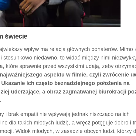
ym świecie
ajwiększy wpływ ma relacja głównych bohaterów. Mimo 
yli stosunkowo niedawno, to widać między nimi niezwykłą
a, które sprawnie przed wszystkimi udają, żeby otrzyma
ajważniejszego aspektu w filmie, czyli zwrócenie u
 Ukazanie ich często beznadziejnego położenia na
dziej uderzające, a obraz zagmatwanej biurokracji po
.
y i brak empatii nie wpływają jednak niszcząco na ich
ne dla takich młodych ludzi), a wręcz potęguje dobro i t
 emocji. Widok młodych, w zasadzie obcych ludzi, którzy 