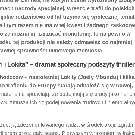
mach nagrody specjalnej, wreszcie trafił do polskich
ijskie rodzeństwo od lat trzyma się społecznej temat
e i tym razem nie ma w tej kwestii żadnego zaskoczen
 że można im zarzucać monotonię, to na pewno w
dku tej produkcji nie należy odmawiać co najmniej
awnej sprawności filmowego rzemiosła.
ri i Lokita” – dramat społeczny podszyty thrill
odźców – nastoletniej Lokity (Joely Mbundu) i kilka
po trafieniu do Europy starają odnaleźć się w nowej,
materialne sprawiają, że podejmują się pracy jako handl
tówki zmusza ich do podejmowania trudnych i niemoralny
rzucają zdezorientowanego widza w środek akcji, zgrabn
rillerem przez cały seans. Pierwszym wrażeniem w trakc