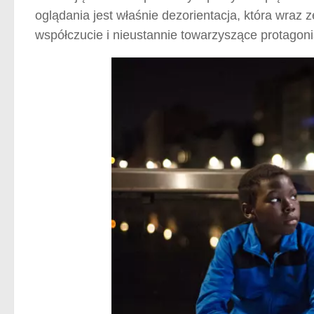
oglądania jest właśnie dezorientacja, która wraz
współczucie i nieustannie towarzyszące protagon