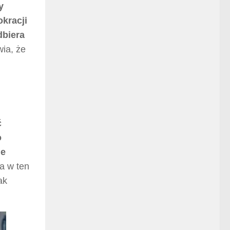
y
kracji
dbiera
wia, że
ć
o
je
 w ten
ak