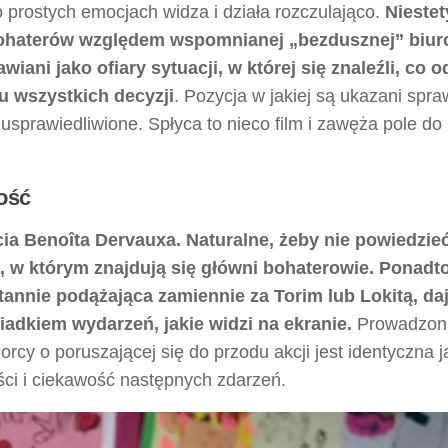
o prostych emocjach widza i działa rozczulająco.
Niestet
 bohaterów względem wspomnianej „bezdusznej” biuro
iani jako ofiary sytuacji, w której się znaleźli, co o
u wszystkich decyzji
. Pozycja w jakiej są ukazani spra
usprawiedliwione. Spłyca to nieco film i zawęża pole do
ność
ia Benoîta Dervauxa. Naturalne, żeby nie powiedzie
a, w którym znajdują się główni bohaterowie. Ponadt
tannie podążająca zamiennie za Torim lub Lokitą, da
adkiem wydarzeń, jakie widzi na ekranie.
Prowadzona
rcy o poruszającej się do przodu akcji jest identyczna j
ci i ciekawość następnych zdarzeń.