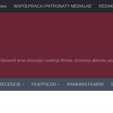
kies
WSPÓŁPRACA I PATRONATY MEDIALNE
REDAK
u. Sprawdź teraz recenzję i rankingi filmów, życiorysy aktorów, p
 RECENZJE
FILM POLSKI
RANKINGI FILMÓW