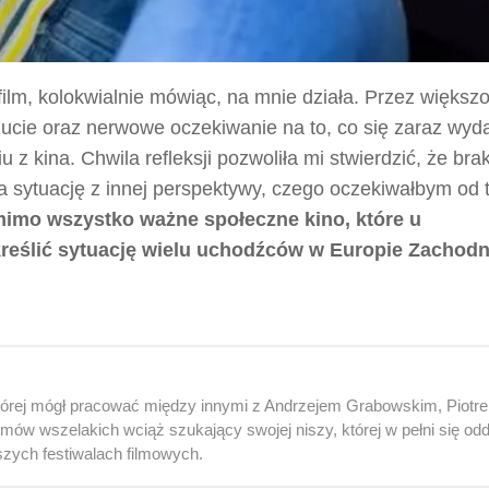
film, kolokwialnie mówiąc, na mnie działa. Przez większ
cie oraz nerwowe oczekiwanie na to, co się zaraz wyda
z kina. Chwila refleksji pozwoliła mi stwierdzić, że bra
na sytuację z innej perspektywy, czego oczekiwałbym od t
mimo wszystko ważne społeczne kino, które u
reślić sytuację wielu uchodźców w Europie Zachodni
 której mógł pracować między innymi z Andrzejem Grabowskim, Piotr
ów wszelakich wciąż szukający swojej niszy, której w pełni się od
szych festiwalach filmowych.