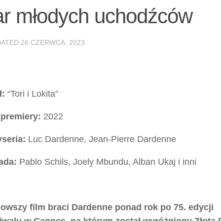
zmar młodych uchodźców
DATED
26 CZERWCA, 2023
ł:
“Tori i Lokita”
premiery:
2022
seria:
Luc Dardenne, Jean-Pierre Dardenne
ada:
Pablo Schils, Joely Mbundu, Alban Ukaj i inni
owszy film braci Dardenne ponad rok po 75. edycji
iwalu w Cannes, na którym został wyróżniony Złotą