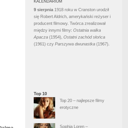
KALENDARIUM
9 sierpnia
1918 roku w Cranston urodził
się Robert Aldrich, amerykański reżyser i
producent filmowy. Twórca zrealizował
między innymi filmy:
Ostatnia walka
Apacza
(1954),
Ostatni
zachód słońca
(1961) czy
Parszywa dwunastka
(1967).
Top 10
Top 20 – najlepsze filmy
erotyczne
Sophia Loren –
 Palmą