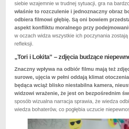
siebie wzajemnie w trudnej sytuacji, gra na bardz
właśnie to rozczulenie i jednoznaczny obraz
odbiera filmowi głębię. Są oni bowiem przedstaw
aspekt konfliktu moralnego przy podejmowani
w oczach widza wszystkie ich poczynania zostają 
refleksji.
„Tori i Lokita” – zdjęcia budzące niepew
Znaczny wpływa na odbiór filmu mają też zdjęc
surowe, ujęcia w pełni oddają klimat otoczeni
będąca wciąż blisko niestabilna kamera, nieus
widzowi wrażenie, że jest on bezpośrednim świ
sposób wizualna narracja sprawia, że wiedza odbio
wiedza bohaterów, co pogłębia uczucie niepewnoś