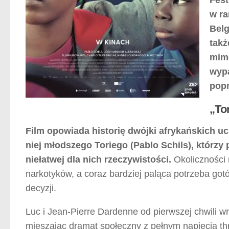
w ra
Belg
takż
mimo
wypa
popr
„To
Film opowiada historię dwójki afrykańskich uch
niej młodszego Toriego (Pablo Schils), którzy 
niełatwej dla nich rzeczywistości.
Okoliczności 
narkotyków, a coraz bardziej paląca potrzeba go
decyzji.
Luc i Jean-Pierre Dardenne od pierwszej chwili w
mieszając dramat społeczny z pełnym napięcia th