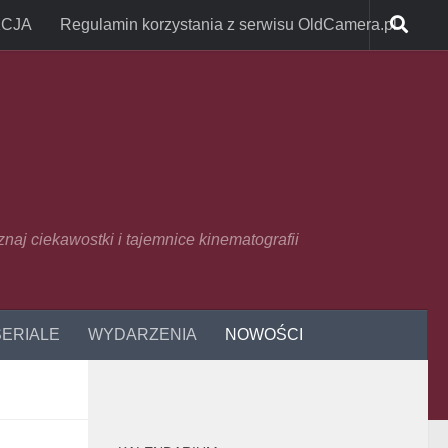
CJA
Regulamin korzystania z serwisu OldCamera.pl
oznaj ciekawostki i tajemnice kinematografii
SERIALE
WYDARZENIA
NOWOŚCI