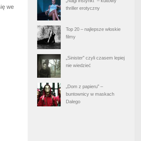
„Nagi instynkt” – kultowy
się we
thriller erotyczny
Top 20 – najlepsze włoskie
filmy
„Sinister” czyli czasem lepiej
nie wiedzieć
„Dom z papieru” –
buntownicy w maskach
Dalego