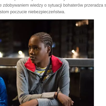
 ze zdobywaniem wiedzy o sytuacji bohaterów przeradza 
istom poczucie niebezpieczeństwa.