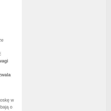
że
ć
wagi
zwala
roskę w
dbają o