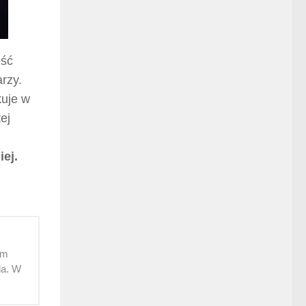
ość
rzy.
kuje w
ej
ej.
em
da. W