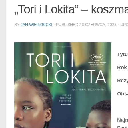
„Tori i Lokita” – kos
BY
JAN WIERZBICKI
· PUBLISHED
26 CZERWCA, 2023
· UP
Tytu
Rok 
Reży
Obs
Najn
Fest