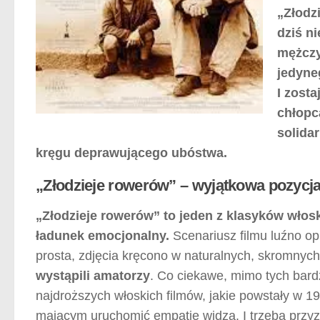
„Złodzi
dziś ni
mężczy
jedyne
I zost
chłopc
solida
kręgu deprawującego ubóstwa.
„Złodzieje rowerów” – wyjątkowa pozycja
„Złodzieje rowerów” to jeden z klasyków włos
ładunek
emocjonalny.
Scenariusz filmu luźno op
prosta, zdjęcia kręcono w naturalnych, skromnych
wystąpili amatorzy
. Co ciekawe, mimo tych bar
najdroższych włoskich filmów, jakie powstały w 1
mającym uruchomić empatię widza. I trzeba przyzn