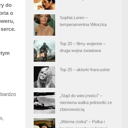
ry do
oria o
Sophia Loren –
oweru,
temperamentna Włoszka
 serce.
Top 20 – filmy wojenne –
druga wojna światowa
ętym
Top 25 – aktorki francuskie
 bardzo
„Stąd do wieczności” –
nierówna walka jednostki ze
zbiorowością
m,
„Wierna rzeka” – Polka i