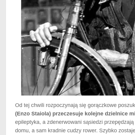
Od tej chwili rozpoczynają się gorączkowe poszu
(Enzo Staiola) przeczesuje kolejne dzielnice m
epileptyka, a zdenerwowani sąsiedzi przepędza
domu, a sam kradnie cudzy rower. Szybko zostaje