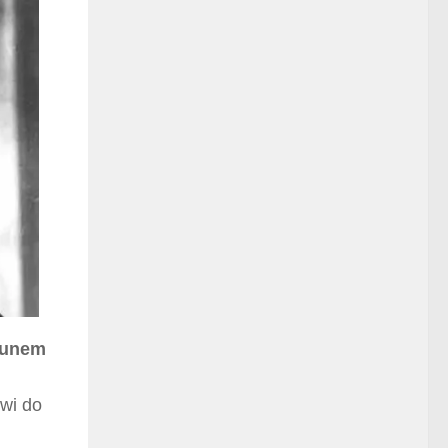
runem
wi do