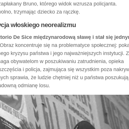
apłakany Bruno, którego widok wzrusza policjanta.
lno, trzymając dziecko za rączkę.
ycja włoskiego neorealizmu
ittorio De Sice międzynarodową sławę i stał się jedn
Obraz koncentruje się na problematyce społecznej: pok
o kryzysu państwa i jego najważniejszych instytucji. 
omaga obywatelom w poszukiwaniu zatrudnienia, opieka
szczęścia i policja, zajmująca się wszystkim poza nakr
znych sprawia, że ludzie chętniej niż u państwa poszukują
udowną odmianę losu.