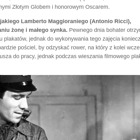
innymi Złotym Globem i honorowym Oscarem.
ejakiego Lamberto Maggioraniego (Antonio Ricci),
niu żonę i małego synka.
Pewnego dnia bohater otrz
iu plakatów, jednak do wykonywania tego zajęcia koniecz
rdzie pościel, by odzyskać rower, na który z kolei wcze
usza do pracy, jednak podczas wieszania filmowego pla