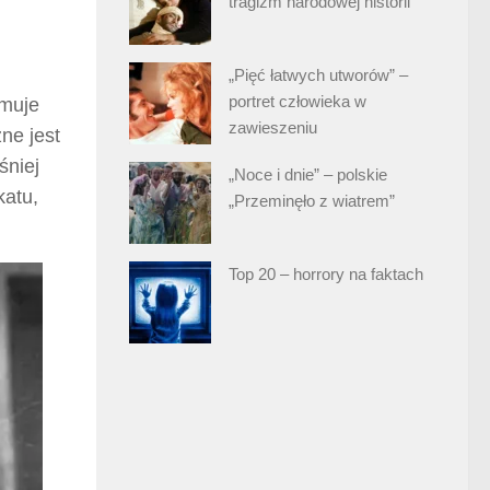
tragizm narodowej historii
„Pięć łatwych utworów” –
portret człowieka w
ymuje
zawieszeniu
ne jest
śniej
„Noce i dnie” – polskie
katu,
„Przeminęło z wiatrem”
Top 20 – horrory na faktach