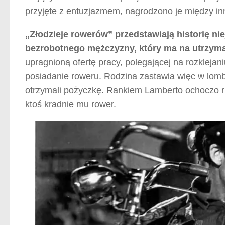
przyjęte z entuzjazmem, nagrodzono je między 
„Złodzieje rowerów” przedstawiają historię ni
bezrobotnego mężczyzny, który ma na utrzyma
upragnioną ofertę pracy, polegającej na rozklejan
posiadanie roweru. Rodzina zastawia więc w lomba
otrzymali pożyczkę. Rankiem Lamberto ochoczo r
ktoś kradnie mu rower.