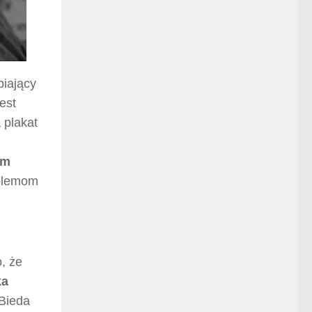
piający
est
 plakat
im
oblemom
, że
ka
Bieda