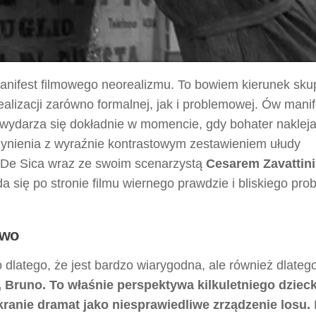
anifest filmowego neorealizmu. To bowiem kierunek sku
dealizacji zarówno formalnej, jak i problemowej. Ów manif
 wydarza się dokładnie w momencie, gdy bohater nakleja
zynienia z wyraźnie kontrastowym zestawieniem ułudy
. De Sica wraz ze swoim scenarzystą
Cesarem Zavattin
a się po stronie filmu wiernego prawdzie i bliskiego pr
two
 dlatego, że jest bardzo wiarygodna, ale również dlatego
 Bruno. To właśnie perspektywa kilkuletniego dziec
ranie dramat jako niesprawiedliwe zrządzenie losu.