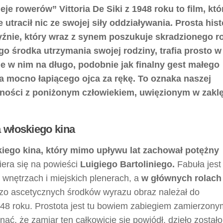
eje rowerów” Vittoria De Siki z 1948 roku to film, któ
e utracił nic ze swojej siły oddziaływania. Prosta hist
źnie, który wraz z synem poszukuje skradzionego r
go środka utrzymania swojej rodziny, trafia prosto w
aje w nim na długo, podobnie jak finalny gest małego
a mocno łapiącego ojca za rękę. To oznaka naszej
rności z poniżonym człowiekiem, uwięzionym w zakl
 włoskiego kina
kiego kina, który mimo upływu lat zachował potężny
iera się na powieści
Luigiego Bartoliniego.
Fabuła jest
 wnętrzach i miejskich plenerach, a
w głównych rolach
dzo ascetycznych środków wyrazu obraz należał do
948 roku. Prostota jest tu bowiem zabiegiem zamierzony
ać, że zamiar ten całkowicie się powiódł, dzieło zostało