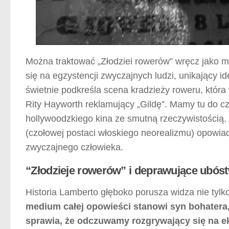
Można traktować „Złodziei rowerów” wręcz jako m
się na egzystencji zwyczajnych ludzi, unikający i
świetnie podkreśla scena kradzieży roweru, która
Rity Hayworth reklamujący „Gildę”. Mamy tu do c
hollywoodzkiego kina ze smutną rzeczywistością
(czołowej postaci włoskiego neorealizmu) opowiad
zwyczajnego człowieka.
“Złodzieje rowerów” i deprawujące ubós
Historia Lamberto głęboko porusza widza nie tylko
medium całej opowieści stanowi syn bohatera,
sprawia, że odczuwamy rozgrywający się na ek