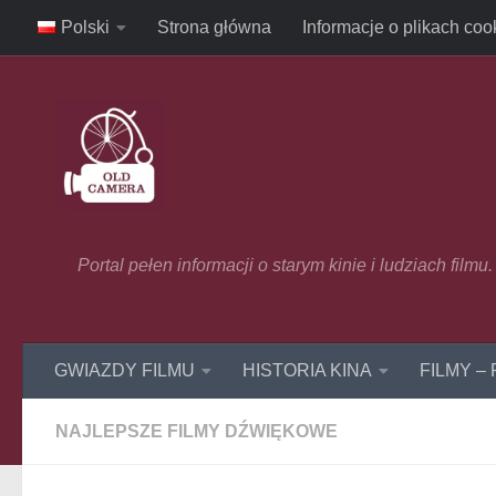
Polski
Strona główna
Informacje o plikach coo
Skip to content
Portal pełen informacji o starym kinie i ludziach film
GWIAZDY FILMU
HISTORIA KINA
FILMY –
NAJLEPSZE FILMY DŹWIĘKOWE