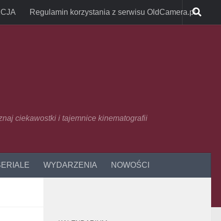
CJA
Regulamin korzystania z serwisu OldCamera.pl
oznaj ciekawostki i tajemnice kinematografii
SERIALE
WYDARZENIA
NOWOŚCI