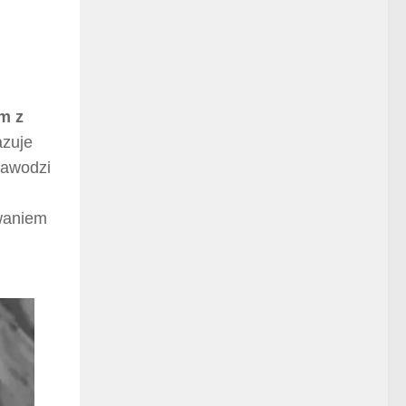
ym z
azuje
Zawodzi
ywaniem