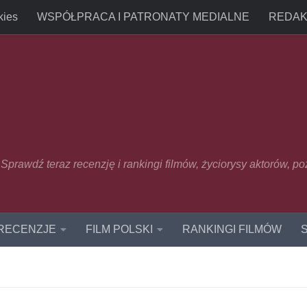
kies
WSPÓŁPRACA I PATRONATY MEDIALNE
REDAK
u. Sprawdź teraz recenzję i rankingi filmów, życiorysy aktorów, p
 RECENZJE
FILM POLSKI
RANKINGI FILMÓW