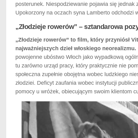
posterunek. Niespodziewanie pojawia się jednak z
Upokorzony na oczach syna Lamberto odchodzi wo
„Złodzieje rowerów” – sztandarowa poz
„Złodzieje rowerów” to film, który przyniósł V
najważniejszych dzieł włoskiego neorealizmu.
powojenne ubóstwo Włoch jako wypadkową ogólneg
tu zarówno urząd pracy, który praktycznie nie p
społeczna zupełnie obojętna wobec ludzkiego nie
złodziei. Deficyt zaufania wobec instytucji public
pomocy u wróżek, obiecującym swoim klientom c