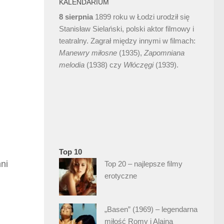
KALENDARIUM
8 sierpnia
1899 roku w Łodzi urodził się
Stanisław Sielański, polski aktor filmowy i
teatralny. Zagrał między innymi w filmach:
Manewry miłosne
(1935),
Zapomniana
melodia
(1938) czy
Włóczęgi
(1939).
Top 10
nni
Top 20 – najlepsze filmy
erotyczne
„Basen” (1969) – legendarna
miłość Romy i Alaina