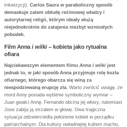
Inkwizycji).
Carlos Saura w paraboliczny sposób
demaskuje zatem obłudę reżimowej władzy i
autorytarnej religii, którym ideały służą
niejednokrotnie do zatajenia niezbyt wzniosłych
pobudek.
Film Anna
i wilki
– kobieta jako rytualna
ofiara
Najciekawszym elementem filmu
Anna i wilki
jest
jednak to, w jaki sposób Anna przyjmuje rolę kozła
ofiarnego, którego obarcza się winą za
niespodziewaną erupcję zła.
Warto zwrócić uwagę, że
mord Anny posiada wybitnie symboliczny wymiar –
Juan gwałci Annę, Fernando obcina jej włosy, natomiast
Jose zabija ją strzałem w głowę. Owa tragiczna
sytuacja odzwierciedla położenie kobiet w porządku
patriarchalnym. Dla kultury owładniętej kultem macho,