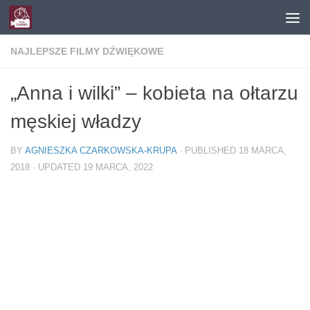
Skip to content
NAJLEPSZE FILMY DŹWIĘKOWE
„Anna i wilki” – kobieta na ołtarzu
męskiej władzy
BY
AGNIESZKA CZARKOWSKA-KRUPA
· PUBLISHED
18 MARCA,
2018
· UPDATED
19 MARCA, 2022