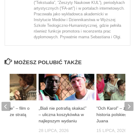
(“Tekstualia”, “Zeszyty Naukowe KUL”), periodykach
artystycznych (“FA-art”) i w portalach internetowych.
Pracowała jako wykładowca akademicki w
Instytucie Mediów i Dziennikarstwa w Wyższej
Szkole Teologiczno-Humanistycznej, gdzie pełniła
również funkcje promotora i recenzenta prac
dyplomowych. Prywatnie mama Sebastiana i Olgi.
MOŻESZ POLUBIĆ TAKŻE
 ludzie” – film o
„Biali nie potrafią skakać”
“Och Karol” – zaba
obie ze stratą
– uliczna koszykówka w
historia polskiego D
soby
najlepszym wydaniu
Juana
 2026
28 LIPCA, 2026
15 LIPCA, 2026