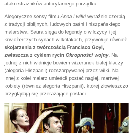
ataku strażników autorytarnego porządku.
Alegoryczne sensy filmu
Anna i wilki
wyraźnie czerpią
z tradycji biblijnych, ludowych baśni i hiszpańskiego
malarstwa. Saura sięga do legendy o wilczycy i jej
krwiożerczych synach wilkołakach, przywołuje również
skojarzenia z twórczością Francisco Goyi,
zwłaszcza z cyklem rycin
Okropności wojny
.
Na
jednej z nich widnieje bowiem wizerunek białej klaczy
(alegoria Hiszpanii) rozszarpywanej przez wilki. Na
innej z kolei malarz umieścił postać nagiej, martwej
kobiety (również alegoria Hiszpanii), której złowieszczo
przyglądają się przerażające postaci.