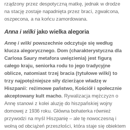
rządzony przez despotyczną matkę, jednak w drodze
na stację zostaje napadnięta przez braci, zgwałcona,
oszpecona, a na końcu zamordowana.
Anna i wilki
jako wielka alegoria
Annę i wilki
powszechnie odczytuje się według
klucza alegorycznego. Dom (charakterystyczna dla
Carlosa Saury metafora uwięzienia) jest figurą
całego kraju, seniorka rodu to jego tradycyjne
oblicze, natomiast trzej bracia (tytułowe wilki) to
trzy najpotężniejsze siły dzierżące władzę w
Hiszpanii: reżimowe państwo, Kościół i społecznie
akceptowany kult macho.
Rywalizacja mężczyzn o
Annę stanowi z kolei aluzję do hiszpańskiej wojny
domowej z 1936 roku. Główna bohaterka również
przywodzi na myśl Hiszpanię – ale tę nowoczesną i
wolną od obciążeń przeszłości, która staje się obiektem