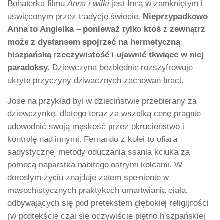
Bohaterka filmu
Anna i wilki
jest Inną w zamkniętym i
uświęconym przez tradycję świecie.
Nieprzypadkowo
Anna to Angielka – ponieważ tylko ktoś z zewnątrz
może z dystansem spojrzeć na hermetyczną
hiszpańską rzeczywistość i ujawnić tkwiące w niej
paradoksy.
Dziewczyna bezbłędnie rozszyfrowuje
ukryte przyczyny dziwacznych zachowań braci.
Jose na przykład był w dzieciństwie przebierany za
dziewczynkę, dlatego teraz za wszelką cenę pragnie
udowodnić swoją męskość przez okrucieństwo i
kontrolę nad innymi. Fernando z kolei to ofiara
sadystycznej metody oduczania ssania kciuka za
pomocą naparstka nabitego ostrymi kolcami. W
dorosłym życiu znajduje zatem spełnienie w
masochistycznych praktykach umartwiania ciała,
odbywających się pod pretekstem głębokiej religijności
(w podtekście czai się oczywiście piętno hiszpańskiej