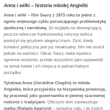
Anna i wilki
– historia młodej Angielki
Anna i wilki
– film Saury
z 1973 roku to jedno z
ogniw większego cyklu poruszającego problematykę
społeczną i narodową.
Ze względu na obowiązującą
jeszcze wówczas frankistowską cenzurę twórca
posłużył się językiem alegorycznym. Dziś, kiedy
kontekst polityczny jest już nieaktualny, film nie stracił
jednak na wartości. Obraz Saury nadal wywiera
ogromne wrażenie, przede wszystkim jako wypowiedź
na temat kobiet i ich miejsca w patriarchalnym
porządku.
Tytułowa Anna (Geraldine Chaplin) to młoda
Angielka, która przyjeżdża na hiszpańską prowincję,
by pracować jako guwernantka w pewnej szacownej
rodzinie z tradycjami.
Olbrzymi dom zamieszkuje
matka (Rafaela Aparicio)
– seniorka rodu, i jej trzech