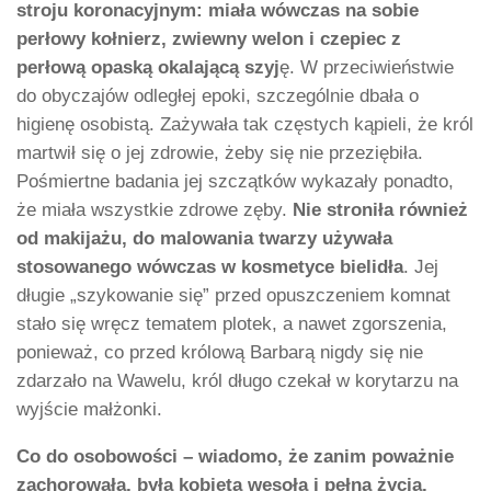
stroju koronacyjnym: miała wówczas na sobie
perłowy kołnierz, zwiewny welon i czepiec z
perłową opaską okalającą szyj
ę. W przeciwieństwie
do obyczajów odległej epoki, szczególnie dbała o
higienę osobistą. Zażywała tak częstych kąpieli, że król
martwił się o jej zdrowie, żeby się nie przeziębiła.
Pośmiertne badania jej szczątków wykazały ponadto,
że miała wszystkie zdrowe zęby.
Nie stroniła również
od makijażu, do malowania twarzy używała
stosowanego wówczas w kosmetyce bielidła
. Jej
długie „szykowanie się” przed opuszczeniem komnat
stało się wręcz tematem plotek, a nawet zgorszenia,
ponieważ, co przed królową Barbarą nigdy się nie
zdarzało na Wawelu, król długo czekał w korytarzu na
wyjście małżonki.
Co do osobowości – wiadomo, że zanim poważnie
zachorowała, była kobietą wesołą i pełną życia.