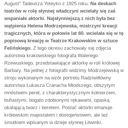
August” Tadeusza Yoteyko z 1925 roku.
Na deskach
teatrów w rolę słynnej władczyni wcielały się zaś
wspaniałe aktorki. Najsłynniejszą z nich była bez
wątpienia Helena Modrzejewska, mistrzyni kreacji
tragicznych, która w połowie lat 60. wcielała się w tę
popisową kreację w Teatrze Krakowskim w sztuce
Felińskiego.
Z tego okresu zachowały się zdjęcia
autorstwa krakowskiego fotografa Walerego
Rzewuskiego, przedstawiające aktorkę w roli królowej
Barbary. Na jednej z fotografii widzimy Modrzejewską w
stroju wykonanym na wzór portretu Radziwiłłówny
autorstwa Łukasza Cranacha Młodszego, obszytym
mnóstwem pereł, z charakterystycznym kołnierzem,
bufiastymi, bogato zdobionymi rękawami, opaską
okalającą twarz i beretem. Postać aktorki emanuje
królewskim majestatem i dostojeństwem, ale też
smutkiem wpisanym w dzieje słynnej Litwinki.