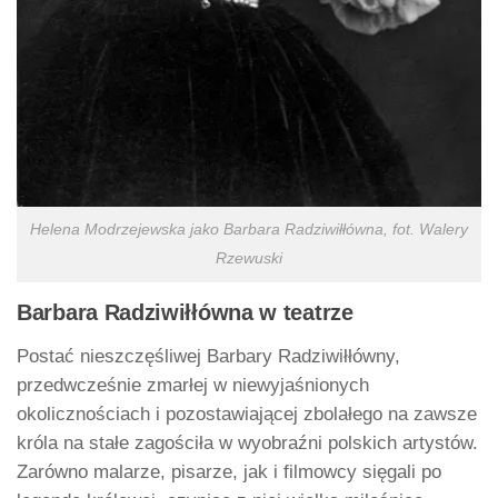
Helena Modrzejewska jako Barbara Radziwiłłówna, fot. Walery
Rzewuski
Barbara Radziwiłłówna w teatrze
Postać nieszczęśliwej Barbary Radziwiłłówny,
przedwcześnie zmarłej w niewyjaśnionych
okolicznościach i pozostawiającej zbolałego na zawsze
króla na stałe zagościła w wyobraźni polskich artystów.
Zarówno malarze, pisarze, jak i filmowcy sięgali po