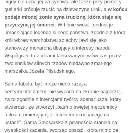
nigdy nie uzna jej za synową, ale także przy pomocy
guślarki próbuje rzucić na dziewczynę urok, a
w końcu
podaje młodej żonie syna truciznę, która staje się
przyczyną jej śmierci.
W filmie widać tendencje
umacniające legendę silnego państwa, zgodnie z którą
król wbrew warcholstwu szlachty jawi się jako
stanowczy monarcha dbający o interesy narodu.
Współgrało to z ideami lansowanymi wówczas przez
zwolenników silnych rządów niedawno zmarłego
marszałka Józefa Piłsudskiego.
Sama fabuła, być może nieco rażąca
sentymentalizmem, nie wypada na ekranie najgorzej,
za to zgodnie z intencjami twórcy scenariusza, który
stwierdził, że stworzył „baśń o świętej męczennicy
miłości, umierającej z imieniem ukochanego na
ustach”. Sama Smosarska z pewnością stanęła na
wysokości zadania, tworząc postać, która mimo że