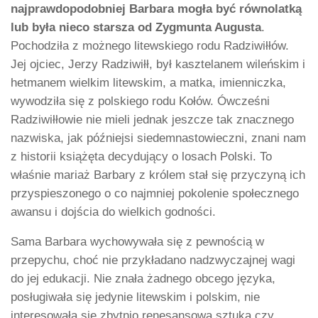
najprawdopodobniej Barbara mogła być równolatką
lub była nieco starsza od Zygmunta Augusta
.
Pochodziła z możnego litewskiego rodu Radziwiłłów.
Jej ojciec, Jerzy Radziwiłł, był kasztelanem wileńskim i
hetmanem wielkim litewskim, a matka, imienniczka,
wywodziła się z polskiego rodu Kołów. Ówcześni
Radziwiłłowie nie mieli jednak jeszcze tak znacznego
nazwiska, jak późniejsi siedemnastowieczni, znani nam
z historii książęta decydujący o losach Polski. To
właśnie mariaż Barbary z królem stał się przyczyną ich
przyspieszonego o co najmniej pokolenie społecznego
awansu i dojścia do wielkich godności.
Sama Barbara wychowywała się z pewnością w
przepychu, choć nie przykładano nadzwyczajnej wagi
do jej edukacji. Nie znała żadnego obcego języka,
posługiwała się jedynie litewskim i polskim, nie
interesowała się zbytnio renesansową sztuką czy