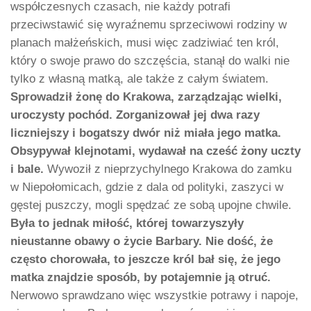
współczesnych czasach, nie każdy potrafi
przeciwstawić się wyraźnemu sprzeciwowi rodziny w
planach małżeńskich, musi więc zadziwiać ten król,
który o swoje prawo do szczęścia, stanął do walki nie
tylko z własną matką, ale także z całym światem.
Sprowadził żonę do Krakowa, zarządzając wielki,
uroczysty pochód. Zorganizował jej dwa razy
liczniejszy i bogatszy dwór niż miała jego matka.
Obsypywał klejnotami, wydawał na cześć żony uczty
i bale.
Wywoził z nieprzychylnego Krakowa do zamku
w Niepołomicach, gdzie z dala od polityki, zaszyci w
gęstej puszczy, mogli spędzać ze sobą upojne chwile.
Była to jednak miłość, której towarzyszyły
nieustanne obawy o życie Barbary. Nie dość, że
często chorowała, to jeszcze król bał się, że jego
matka znajdzie sposób, by potajemnie ją otruć.
Nerwowo sprawdzano więc wszystkie potrawy i napoje,