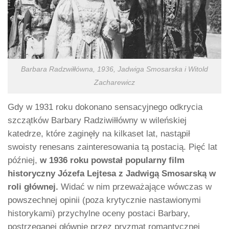
Barbara Radzwiłłówna, 1936, Jadwiga Smosarska i Witold
Zacharewicz
Gdy w 1931 roku dokonano sensacyjnego odkrycia
szczątków Barbary Radziwiłłówny w wileńskiej
katedrze, które zaginęły na kilkaset lat, nastąpił
swoisty renesans zainteresowania tą postacią. Pięć lat
później,
w 1936 roku powstał popularny film
historyczny Józefa Lejtesa z Jadwigą Smosarską w
roli głównej.
Widać w nim przeważające wówczas w
powszechnej opinii (poza krytycznie nastawionymi
historykami) przychylne oceny postaci Barbary,
postrzeganej głównie przez pryzmat romantycznej