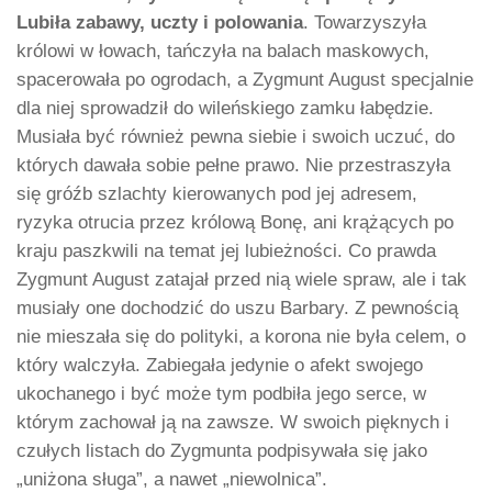
Lubiła zabawy, uczty i polowania
. Towarzyszyła
królowi w łowach, tańczyła na balach maskowych,
spacerowała po ogrodach, a Zygmunt August specjalnie
dla niej sprowadził do wileńskiego zamku łabędzie.
Musiała być również pewna siebie i swoich uczuć, do
których dawała sobie pełne prawo. Nie przestraszyła
się gróźb szlachty kierowanych pod jej adresem,
ryzyka otrucia przez królową Bonę, ani krążących po
kraju paszkwili na temat jej lubieżności. Co prawda
Zygmunt August zatajał przed nią wiele spraw, ale i tak
musiały one dochodzić do uszu Barbary. Z pewnością
nie mieszała się do polityki, a korona nie była celem, o
który walczyła. Zabiegała jedynie o afekt swojego
ukochanego i być może tym podbiła jego serce, w
którym zachował ją na zawsze. W swoich pięknych i
czułych listach do Zygmunta podpisywała się jako
„uniżona sługa”, a nawet „niewolnica”.