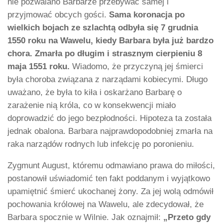
nie pozwalano Barbarze przebywać samej i
przyjmować obcych gości.
Sama koronacja po
wielkich bojach ze szlachtą odbyła się 7 grudnia
1550 roku na Wawelu, kiedy Barbara była już bardzo
chora. Zmarła po długim i strasznym cierpieniu 8
maja 1551 roku.
Wiadomo, że przyczyną jej śmierci
była choroba związana z narządami kobiecymi. Długo
uważano, że była to kiła i oskarżano Barbarę o
zarażenie nią króla, co w konsekwencji miało
doprowadzić do jego bezpłodności. Hipoteza ta została
jednak obalona. Barbara najprawdopodobniej zmarła na
raka narządów rodnych lub infekcję po poronieniu.
Zygmunt August, któremu odmawiano prawa do miłości,
postanowił uświadomić ten fakt poddanym i wyjątkowo
upamiętnić śmierć ukochanej żony. Za jej wolą odmówił
pochowania królowej na Wawelu, ale zdecydował, że
Barbara spocznie w Wilnie. Jak oznajmił:
„Przeto gdy