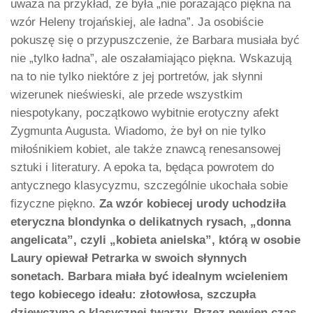
uważa na przykład, że była „nie porażająco piękna na
wzór Heleny trojańskiej, ale ładna”. Ja osobiście
pokuszę się o przypuszczenie, że Barbara musiała być
nie „tylko ładna”, ale oszałamiająco piękna. Wskazują
na to nie tylko niektóre z jej portretów, jak słynni
wizerunek nieświeski, ale przede wszystkim
niespotykany, początkowo wybitnie erotyczny afekt
Zygmunta Augusta. Wiadomo, że był on nie tylko
miłośnikiem kobiet, ale także znawcą renesansowej
sztuki i literatury. A epoka ta, będąca powrotem do
antycznego klasycyzmu, szczególnie ukochała sobie
fizyczne piękno.
Za wzór kobiecej urody uchodziła
eteryczna blondynka o delikatnych rysach, „donna
angelicata”, czyli „kobieta anielska”, którą w osobie
Laury opiewał Petrarka w swoich słynnych
sonetach. Barbara miała być idealnym wcieleniem
tego kobiecego ideału: złotowłosa, szczupła
dziewczyna o klasycznej twarzy. Przez pewien czas