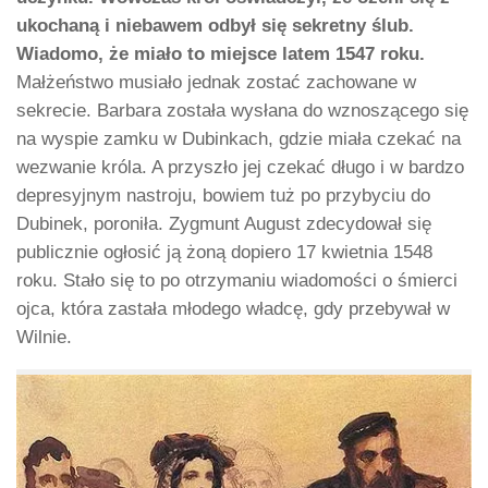
ukochaną i niebawem odbył się sekretny ślub.
Wiadomo, że miało to miejsce latem 1547 roku.
Małżeństwo musiało jednak zostać zachowane w
sekrecie. Barbara została wysłana do wznoszącego się
na wyspie zamku w Dubinkach, gdzie miała czekać na
wezwanie króla. A przyszło jej czekać długo i w bardzo
depresyjnym nastroju, bowiem tuż po przybyciu do
Dubinek, poroniła. Zygmunt August zdecydował się
publicznie ogłosić ją żoną dopiero 17 kwietnia 1548
roku. Stało się to po otrzymaniu wiadomości o śmierci
ojca, która zastała młodego władcę, gdy przebywał w
Wilnie.