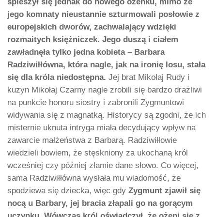
spieszył się jednak do nowego ożenku, mimo że
jego komnaty nieustannie szturmowali posłowie z
europejskich dworów, zachwalający wdzięki
rozmaitych księżniczek. Jego duszą i ciałem
zawładnęła tylko jedna kobieta – Barbara
Radziwiłłówna, która nagle, jak na ironię losu, stała
się dla króla niedostępna.
Jej brat Mikołaj Rudy i
kuzyn Mikołaj Czarny nagle zrobili się bardzo drażliwi
na punkcie honoru siostry i zabronili Zygmuntowi
widywania się z magnatką. Historycy są zgodni, że ich
misternie uknuta intryga miała decydujący wpływ na
zawarcie małżeństwa z Barbarą. Radziwiłłowie
wiedzieli bowiem, że stęskniony za ukochaną król
wcześniej czy później złamie dane słowo. Co więcej,
sama Radziwiłłówna wysłała mu wiadomość, że
spodziewa się dziecka, więc gdy
Zygmunt zjawił się
nocą u Barbary, jej bracia złapali go na gorącym
uczynku. Wówczas król oświadczył, że ożeni się z