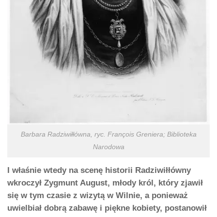
Barbara Radziwiłłówna, ryc. François Greniera; Biblioteka
Narodowa
I właśnie wtedy na scenę historii Radziwiłłówny
wkroczył Zygmunt August, młody król, który zjawił
się w tym czasie z wizytą w Wilnie, a ponieważ
uwielbiał dobrą zabawę i piękne kobiety, postanowił