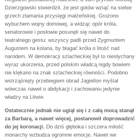
Dzierzgowski stwierdził, że jest gotów wziąć na siebie
grzech złamania przysięgi małżeńskiej. Grożono
wybuchem wojny domowej, a widząc opór króla,
senatorowie i posłowie posunęli się nawet do
teatralnego gestu: wszyscy padli przed Zygmuntem
Augustem na kolana, by błagać króla o litość nad
narodem. W demokracji szlacheckiej był to niesłychany
wyraz ukorzenia, przed polskim władcą nigdy bowiem
nie klękano na znak szlacheckiej równości. Podobno
wstrząśnięty przebiegiem obrad Jagiellon myślał
wówczas nawet o abdykacji i zachowaniu jedynie
władzy na Litwie.
Ostatecznie jednak nie ugiął się i z całą mocą stanął
za Barbarą, a nawet więcej, postanowił doprowadzić
do jej koronacji.
Do dziś głęboka i szczera miłość
monarchy wzbudza ogromne emocje. Nawet we