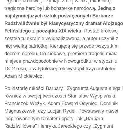
legendę królowej, czyniąc z niej wielką miłośnicę,
tragiczną heroinę lub bohaterkę narodową. J
edną z
najsłynniejszych sztuk poświęconych Barbarze
Radziwiłłównie był klasycystyczny dramat Alojzego
Felińskiego z początku XIX wieku
. Postać królowej
została tu skrajnie wyidealizowana, a autor uczynił z
niej wielką patriotkę, kierującą się przede wszystkim
dobrem narodu. Co ciekawe, premiera tragedii miała
miejsce prawdopodobnie w Nowogródku, w styczniu
1812 roku, a w tytułowej roli wystąpił trzynastoletni
Adam Mickiewicz.
Po historię miłości Barbary i Zygmunta Augusta sięgali
również w swojej twórczości Stanisław Wyspiański,
Franciszek Wężyk, Adam Edward Odyniec, Dominik
Magnuszewski czy Lucjan Rydel. Powstawały nawet
inspirowane tym tematem opery, jak „Barbara
Radziwiłłówna” Henryka Jareckiego czy „Zygmunt