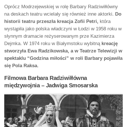
Oprócz Modrzejewskiej w rolę Barbary Radziwiłłówny
na deskach teatru wcielały się również inne aktorki.
Do
historii teatru przeszła kreacja Zofii Petri,
która
wystąpiła jako polska władczyni w Łodzi w 1958 roku w
słynnym dramacie reżyserowanym prze Kazimierza
Dejmka. W 1974 roku w Białymstoku wybitną
kreację
stworzyła Ewa Radzikowska, a w Teatrze Telewizji w
spektaklu “Godzina miłości” w roli Barbary pojawiła
się Pola Raksa.
Filmowa Barbara Radziwiłłówna
międzywojnia – Jadwiga Smosarska