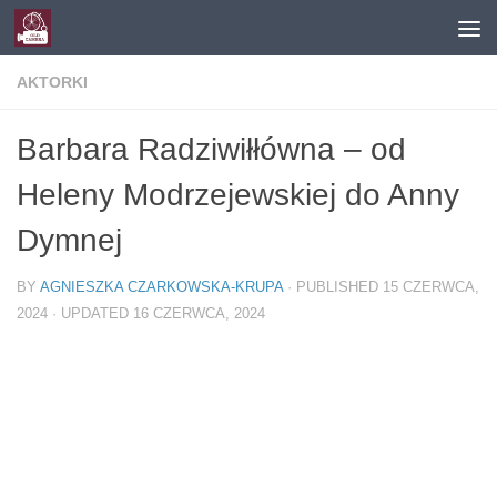
Skip to content
AKTORKI
Barbara Radziwiłłówna – od
Heleny Modrzejewskiej do Anny
Dymnej
BY
AGNIESZKA CZARKOWSKA-KRUPA
· PUBLISHED
15 CZERWCA,
2024
· UPDATED
16 CZERWCA, 2024