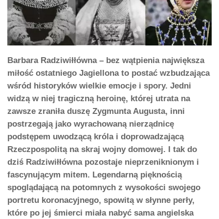
Barbara Radziwiłłówna – bez wątpienia największa
miłość ostatniego Jagiellona to postać wzbudzająca
wśród historyków wielkie emocje i spory. Jedni
widzą w niej tragiczną heroinę, której utrata na
zawsze zraniła duszę Zygmunta Augusta, inni
postrzegają jako wyrachowaną nierządnicę
podstępem uwodzącą króla i doprowadzającą
Rzeczpospolitą na skraj wojny domowej. I tak do
dziś Radziwiłłówna pozostaje nieprzeniknionym i
fascynującym mitem. Legendarną pięknością
spoglądającą na potomnych z wysokości swojego
portretu koronacyjnego, spowitą w słynne perły,
które po jej śmierci miała nabyć sama angielska