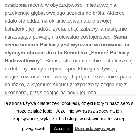
osadzona mocno w obyczajowości międzywojnia,
przekonuje głębią swojego uczucia do króla. Aktorce
udało się oddać na ekranie żywą naturę swojej
bohaterki, jej radość życia, chęć zabawy, a następnie
narastającą powagę i królewskie dostojeństwo.
Sama
scena śmierci Barbary jest wyraźnie wzorowana na
słynnym obrazie Józefa Simmlera „Śmierć Barbary
Radziwiłłówny”.
Smosarska ma na sobie białą koszulę
i zdobiony nocny czepiec, spod którego spływają
długie, rozpuszczone włosy. Jej ręka bezwładnie opada
na łóżko, a Zygmunt August zrozpaczony żegna się z
ukochaną, przysiadając na boku jej łoża.
Ta strona używa ciasteczek (cookies), dzięki którym nasz serwis
Barbara Radziwiłłówna i kino powojenne –
może działać lepiej. Jeżeli nie wyrażasz zgody na ich
Anna Dymna
zapisywanie, wyłącz ich obsługę w ustawieniach swojej
przeglądarki.
Dowiedz się więcej
Akceptuj