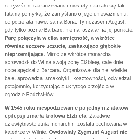
oczywiście zaaranżowane i niestety okazało się tak
fatalną pomyłką, że zamyślano o jego unieważnieniu,
co popierała nawet sama Bona. Tymczasem August,
gdy tylko poznał Barbarę, niemal oszalał na jej punkcie.
Parę połączyła wielka namiętność, a wkrótce
również szczere uczucie, zaskakująco głębokie i
nieprzemijające.
Mimo że wkrótce monarcha
sprowadził do Wilna swoją żonę Elżbietę, całe dnie i
noce spędzał z Barbarą. Organizował dla niej wielkie
bale, sprowadzał smakołyki i kosztowności, odwiedzał
potajemnie, korzystając z ukrytego przejścia w
ogrodzie Radziwiłłów.
W 1545 roku niespodziewanie po jednym z ataków
epilepsji zmarła królowa Elżbieta
. Zaledwie
dziewiętnastoletnia monarchini została pochowana w
katedrze w Wilnie.
Owdowiały Zygmunt August nie