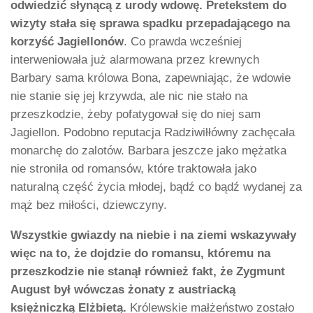
odwiedzić słynącą z urody wdowę. Pretekstem do
wizyty stała się sprawa spadku przepadającego na
korzyść Jagiellonów
. Co prawda wcześniej
interweniowała już alarmowana przez krewnych
Barbary sama królowa Bona, zapewniając, że wdowie
nie stanie się jej krzywda, ale nic nie stało na
przeszkodzie, żeby pofatygował się do niej sam
Jagiellon. Podobno reputacja Radziwiłłówny zachęcała
monarchę do zalotów. Barbara jeszcze jako mężatka
nie stroniła od romansów, które traktowała jako
naturalną część życia młodej, bądź co bądź wydanej za
mąż bez miłości, dziewczyny.
Wszystkie gwiazdy na niebie i na ziemi wskazywały
więc na to, że dojdzie do romansu, któremu na
przeszkodzie nie stanął również fakt, że Zygmunt
August był wówczas żonaty z austriacką
księżniczką Elżbietą.
Królewskie małżeństwo zostało