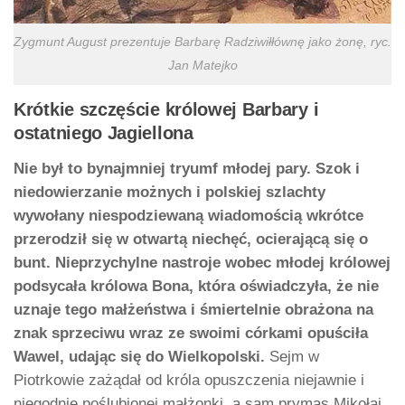
Zygmunt August prezentuje Barbarę Radziwiłłównę jako żonę, ryc.
Jan Matejko
Krótkie szczęście królowej Barbary i
ostatniego Jagiellona
Nie był to bynajmniej tryumf młodej pary. Szok i
niedowierzanie możnych i polskiej szlachty
wywołany niespodziewaną wiadomością wkrótce
przerodził się w otwartą niechęć, ocierającą się o
bunt. Nieprzychylne nastroje wobec młodej królowej
podsycała królowa Bona, która oświadczyła, że nie
uznaje tego małżeństwa i śmiertelnie obrażona na
znak sprzeciwu wraz ze swoimi córkami opuściła
Wawel, udając się do Wielkopolski.
Sejm w
Piotrkowie zażądał od króla opuszczenia niejawnie i
niegodnie poślubionej małżonki, a sam prymas Mikołaj