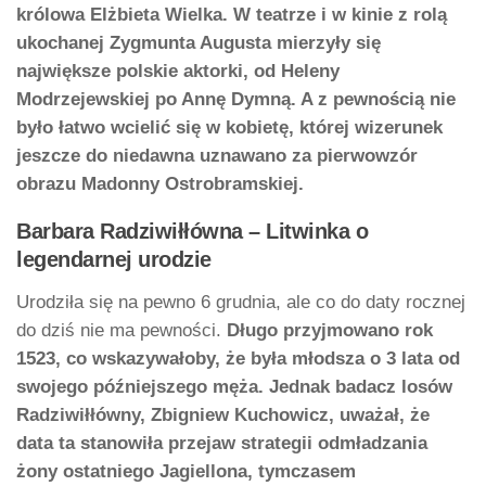
królowa Elżbieta Wielka. W teatrze i w kinie z rolą
ukochanej Zygmunta Augusta mierzyły się
największe polskie aktorki, od Heleny
Modrzejewskiej po Annę Dymną. A z pewnością nie
było łatwo wcielić się w kobietę, której wizerunek
jeszcze do niedawna uznawano za pierwowzór
obrazu Madonny Ostrobramskiej.
Barbara Radziwiłłówna – Litwinka o
legendarnej urodzie
Urodziła się na pewno 6 grudnia, ale co do daty rocznej
do dziś nie ma pewności.
Długo przyjmowano rok
1523, co wskazywałoby, że była młodsza o 3 lata od
swojego późniejszego męża. Jednak badacz losów
Radziwiłłówny, Zbigniew Kuchowicz, uważał, że
data ta stanowiła przejaw strategii odmładzania
żony ostatniego Jagiellona, tymczasem