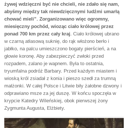
żywej wdzięczni być nie chcieli, nie zdało się nam,
abyśmy między tak niewdzięcznymi ludźmi umarłą
chować mieli”. Zorganizowano więc ogromny,
miesięczny pochód, wioząc ciało królowej przez
ponad 700 km przez cały kraj
. Ciało królowej ubrano
w czarną atłasową suknię, do rąk włożono berło i
jabłko, na palcu umieszczono bogaty pierścień, a na
głowie koronę. Aby zabezpieczyć zwłoki przed
rozpadem, zalano je wapnem. Była to ostatnia,
tryumfalna podróż Barbary. Przed każdym miastem i
wioską król zsiadał z konia i pieszo szedł za trumną
małżonki. W całej Polsce i Litwie biły żałobne dzwony i
odprawiano msze za jej duszę. W końcu spoczęła w
krypcie Katedry Wileńskiej, obok pierwszej żony
Zygmunta Augusta, Elżbiety.