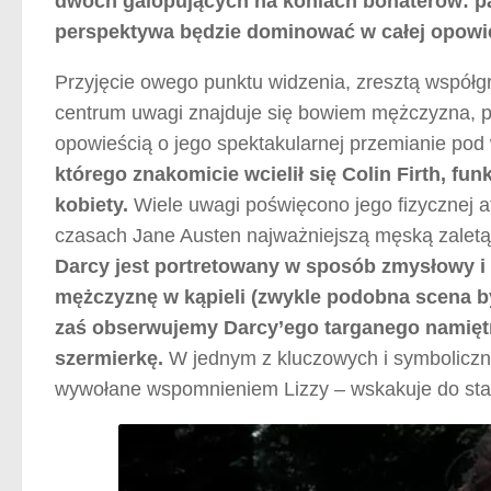
dwóch galopujących na koniach bohaterów: pan
perspektywa będzie dominować w całej opowie
Przyjęcie owego punktu widzenia, zresztą współ
centrum uwagi znajduje się bowiem mężczyzna, pr
opowieścią o jego spektakularnej przemianie pod 
którego znakomicie wcielił się Colin Firth, fu
kobiety.
Wiele uwagi poświęcono jego fizycznej a
czasach Jane Austen najważniejszą męską zaletą 
Darcy jest portretowany w sposób zmysłowy i 
mężczyznę w kąpieli (zwykle podobna scena b
zaś obserwujemy Darcy’ego targanego namiętno
szermierkę.
W jednym z kluczowych i symboliczny
wywołane wspomnieniem Lizzy – wskakuje do stawu,