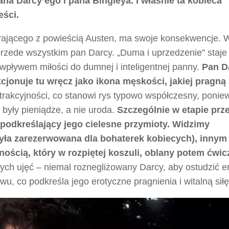
a Darcy’ego i pana Bingleya. I właśnie ta kobieca
ści.
grającego z powieścią Austen, ma swoje konsekwencje. 
zede wszystkim pan Darcy. „Duma i uprzedzenie” staje 
wpływem miłości do dumnej i inteligentnej panny.
Pan Da
nkcjonuje tu wręcz jako ikona męskości, jakiej pragną
trakcyjności, co stanowi rys typowo współczesny, ponie
były pieniądze, a nie uroda.
Szczególnie w etapie prz
podkreślający jego cielesne przymioty. Widzimy
yła zarezerwowana dla bohaterek kobiecych), innym
ścią, który w rozpiętej koszuli, oblany potem ćwic
ch ujęć – niemal roznegliżowany Darcy, aby ostudzić 
 co podkreśla jego erotyczne pragnienia i witalną siłę