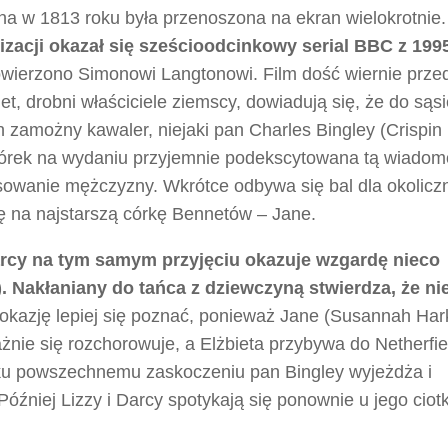
a w 1813 roku była przenoszona na ekran wielokrotnie
izacji okazał się sześcioodcinkowy serial BBC z 199
owierzono Simonowi Langtonowi. Film dość wiernie prze
 drobni właściciele ziemscy, dowiadują się, że do sąsi
n zamożny kawaler, niejaki pan Charles Bingley (Crispin
córek na wydaniu przyjemnie podekscytowana tą wiadom
esowanie mężczyzny. Wkrótce odbywa się bal dla okolicz
ę na najstarszą córkę Bennetów – Jane.
arcy na tym samym przyjęciu okazuje wzgardę nieco
. Nakłaniany do tańca z dziewczyną stwierdza, że nie
kazję lepiej się poznać, ponieważ Jane (Susannah Har
żnie się rozchorowuje, a Elżbieta przybywa do Netherfie
ku powszechnemu zaskoczeniu pan Bingley wyjeżdża i
źniej Lizzy i Darcy spotykają się ponownie u jego ciotk