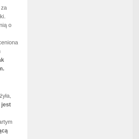
 za
ki.
nią o
ceniona
m
ak
m.
żyła,
jest
artym
ącą