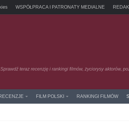
kies
WSPÓŁPRACA I PATRONATY MEDIALNE
REDAK
u. Sprawdź teraz recenzję i rankingi filmów, życiorysy aktorów, p
 RECENZJE
FILM POLSKI
RANKINGI FILMÓW