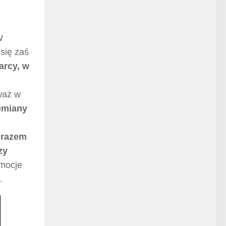
W
się zaś
rcy, w
waż w
emiany
 razem
zy
emocje
.