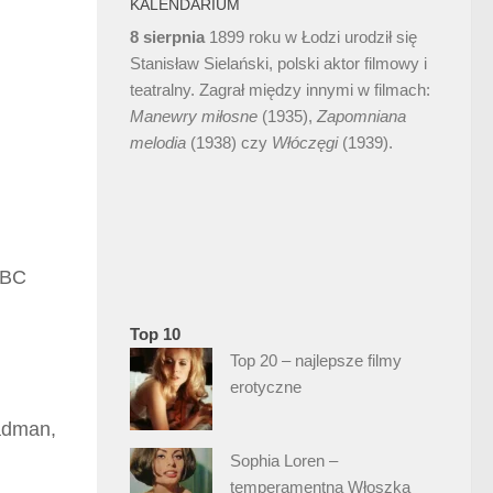
KALENDARIUM
8 sierpnia
1899 roku w Łodzi urodził się
Stanisław Sielański, polski aktor filmowy i
teatralny. Zagrał między innymi w filmach:
Manewry miłosne
(1935),
Zapomniana
melodia
(1938) czy
Włóczęgi
(1939).
 BBC
Top 10
Top 20 – najlepsze filmy
erotyczne
eadman,
Sophia Loren –
temperamentna Włoszka