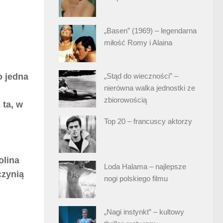
„Basen” (1969) – legendarna
miłość Romy i Alaina
o jedna
„Stąd do wieczności” –
nierówna walka jednostki ze
zbiorowością
 ta, w
Top 20 – francuscy aktorzy
olina
Loda Halama – najlepsze
czynią
nogi polskiego filmu
„Nagi instynkt” – kultowy