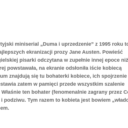
tyjski miniserial „Duma i uprzedzenie” z 1995 roku t
ajlepszych ekranizacji prozy Jane Austen. Powieść
ielskiej pisarki odczytana w zupełnie innej epoce niż
rej powstawała, na ekranie odsłoniła iście kobiecą
m znajdują się tu bohaterki kobiece, ich spojrzenie
ostawia zatem w pamięci przede wszystkim szalenie
. Właśnie ten bohater (fenomenalnie zagrany przez C
i i podziwu. Tym razem to kobieta jest bowiem „wład
lem.