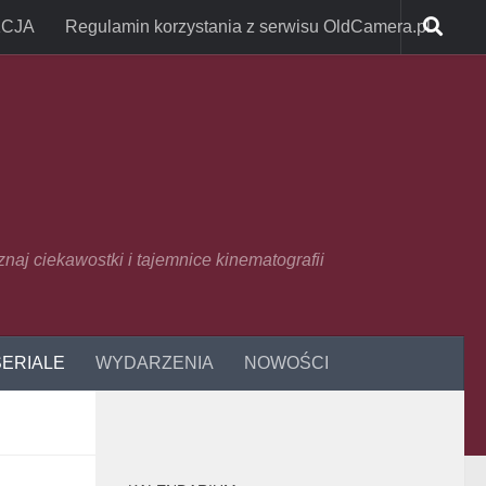
CJA
Regulamin korzystania z serwisu OldCamera.pl
oznaj ciekawostki i tajemnice kinematografii
SERIALE
WYDARZENIA
NOWOŚCI