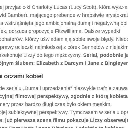
przyjaciółki Charlotty Lucas (Lucy Scott), która wyszła
vid Bamber), mającego prebendę w hrabstwie arystokrat
a wstrząśnięta jego ambicjonalną dumą i negatywną opi
dek, odrzuca propozycję Fitzwilliama. Dalsze wypadki
bohaterów, którzy uświadamiają sobie swoje błędy. Nieo
prawy ucieczki najmłodszej z córek Bennetów z niejaki
rzekonuje Lizzy do tego mężczyzny.
Serial, podobnie j
jnym ślubem: Elizabeth z Darcym i Jane z Bingleye
i oczami kobiet
e serialu „Duma i uprzedzenie” niezwykle trafnie zauwa
jnej filmowej perspektywy, zgodnie z którą kobieta 
ery przez bardzo długi czas było okiem męskim,
swojej subiektywnej perspektywy. Tymczasem w serialu op
ie:
już pierwsza scena filmu pokazuje Lizzy obserwuj