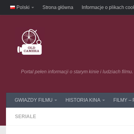
Polski
Strona główna
Informacje o plikach coo
Skip to content
Portal pełen informacji o starym kinie i ludziach film
GWIAZDY FILMU
HISTORIA KINA
FILMY –
SERIALE