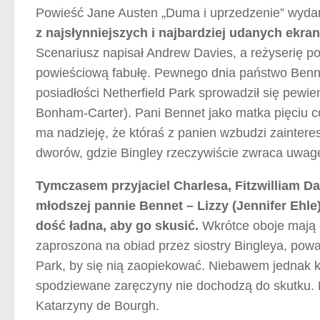
Powieść Jane Austen „Duma i uprzedzenie” wydan
z najsłynniejszych i najbardziej udanych ekran
Scenariusz napisał Andrew Davies, a reżyserię p
powieściową fabułę. Pewnego dnia państwo Bennet,
posiadłości Netherfield Park sprowadził się pewie
Bonham-Carter). Pani Bennet jako matka pięciu 
ma nadzieję, że któraś z panien wzbudzi zainter
dworów, gdzie Bingley rzeczywiście zwraca uwag
Tymczasem przyjaciel Charlesa, Fitzwilliam D
młodszej pannie Bennet – Lizzy (Jennifer Ehle)
dość ładna, aby go skusić.
Wkrótce oboje mają o
zaproszona na obiad przez siostry Bingleya, powa
Park, by się nią zaopiekować. Niebawem jednak 
spodziewane zaręczyny nie dochodzą do skutku. Pó
Katarzyny de Bourgh.