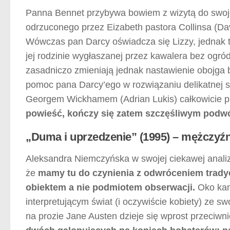
Panna Bennet przybywa bowiem z wizytą do swojej 
odrzuconego przez Eizabeth pastora Collinsa (Da
Wówczas pan Darcy oświadcza się Lizzy, jednak t
jej rodzinie wygłaszanej przez kawalera bez ogró
zasadniczo zmieniają jednak nastawienie obojga 
pomoc pana Darcy’ego w rozwiązaniu delikatnej s
Georgem Wickhamem (Adrian Lukis) całkowicie p
powieść, kończy się zatem szczęśliwym podwó
„Duma i uprzedzenie” (1995) – mężczyźn
Aleksandra Niemczyńska w swojej ciekawej analizi
że
mamy tu do czynienia z odwróceniem tradycy
obiektem a nie podmiotem obserwacji.
Oko kam
interpretującym świat (i oczywiście kobiety) ze 
na prozie Jane Austen dzieje się wprost przeciwn