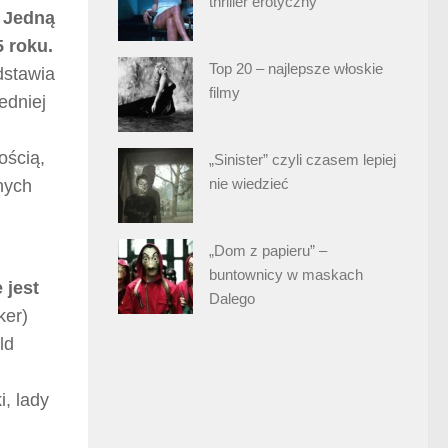
thriller erotyczny
.
Jedną
5 roku.
Top 20 – najlepsze włoskie
dstawia
filmy
edniej
ością,
„Sinister” czyli czasem lepiej
nie wiedzieć
nych
„Dom z papieru” –
buntownicy w maskach
 jest
Dalego
ker)
ld
i, lady