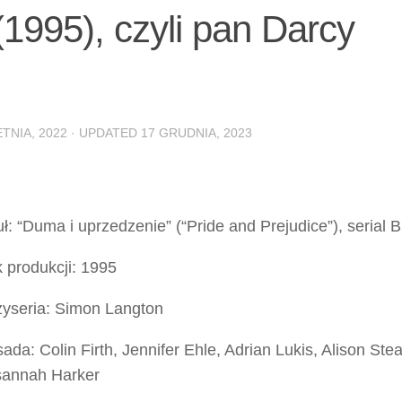
1995), czyli pan Darcy
ETNIA, 2022
· UPDATED
17 GRUDNIA, 2023
uł: “Duma i uprzedzenie” (“Pride and Prejudice”), serial
 produkcji: 1995
yseria: Simon Langton
ada: Colin Firth, Jennifer Ehle, Adrian Lukis, Alison St
annah Harker