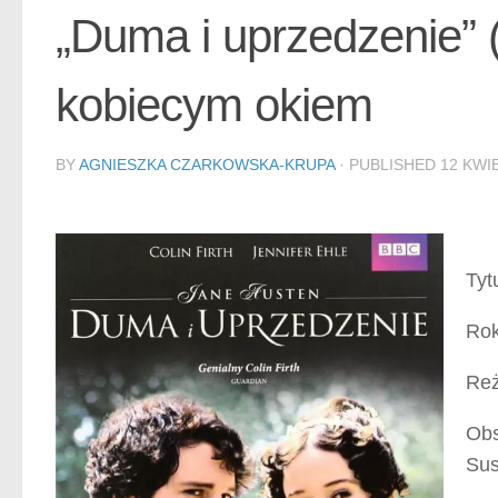
„Duma i uprzedzenie” (
kobiecym okiem
BY
AGNIESZKA CZARKOWSKA-KRUPA
· PUBLISHED
12 KWI
Tyt
Rok
Reż
Obs
Sus