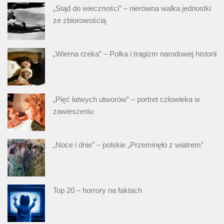
„Stąd do wieczności” – nierówna walka jednostki
ze zbiorowością
„Wierna rzeka” – Polka i tragizm narodowej historii
„Pięć łatwych utworów” – portret człowieka w
zawieszeniu
„Noce i dnie” – polskie „Przeminęło z wiatrem”
Top 20 – horrory na faktach