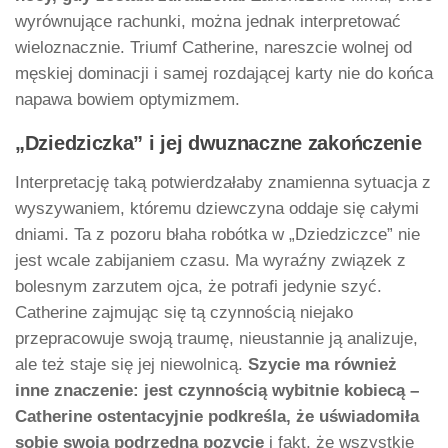
wyrównujące rachunki, można jednak interpretować
wieloznacznie. Triumf Catherine, nareszcie wolnej od
męskiej dominacji i samej rozdającej karty nie do końca
napawa bowiem optymizmem.
„Dziedziczka” i jej dwuznaczne zakończenie
Interpretację taką potwierdzałaby znamienna sytuacja z
wyszywaniem, któremu dziewczyna oddaje się całymi
dniami. Ta z pozoru błaha robótka w „Dziedziczce” nie
jest wcale zabijaniem czasu. Ma wyraźny związek z
bolesnym zarzutem ojca, że potrafi jedynie szyć.
Catherine zajmując się tą czynnością niejako
przepracowuje swoją traumę, nieustannie ją analizuje,
ale też staje się jej niewolnicą.
Szycie ma również
inne znaczenie: jest czynnością wybitnie kobiecą –
Catherine ostentacyjnie podkreśla, że uświadomiła
sobie swoją podrzędną pozycję
i fakt, że wszystkie