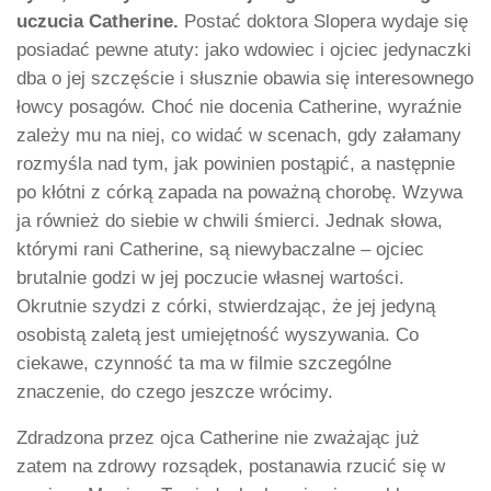
uczucia Catherine.
Postać doktora Slopera wydaje się
posiadać pewne atuty: jako wdowiec i ojciec jedynaczki
dba o jej szczęście i słusznie obawia się interesownego
łowcy posagów. Choć nie docenia Catherine, wyraźnie
zależy mu na niej, co widać w scenach, gdy załamany
rozmyśla nad tym, jak powinien postąpić, a następnie
po kłótni z córką zapada na poważną chorobę. Wzywa
ja również do siebie w chwili śmierci. Jednak słowa,
którymi rani Catherine, są niewybaczalne – ojciec
brutalnie godzi w jej poczucie własnej wartości.
Okrutnie szydzi z córki, stwierdzając, że jej jedyną
osobistą zaletą jest umiejętność wyszywania. Co
ciekawe, czynność ta ma w filmie szczególne
znaczenie, do czego jeszcze wrócimy.
Zdradzona przez ojca Catherine nie zważając już
zatem na zdrowy rozsądek, postanawia rzucić się w