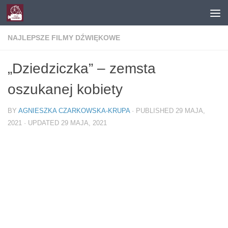
Skip to content
NAJLEPSZE FILMY DŹWIĘKOWE
„Dziedziczka” – zemsta
oszukanej kobiety
BY
AGNIESZKA CZARKOWSKA-KRUPA
· PUBLISHED
29 MAJA,
2021
· UPDATED
29 MAJA, 2021