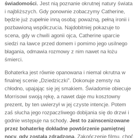
świadomości.
Jest nią poznanie okrutnej natury świata
i najbliższych. Gdy ponownie zobaczymy Catherine,
będzie już zupełnie inną osobą: poważną, pełną ironii i
pozbawioną współczucia. Najdobitniej pokazuje to
scena, gdy w chwili agonii ojca, Catherine uparcie
siedzi na ławce przed domem i pomimo jego usilnego
błagania, odmawia rozmowy z nim nawet na łożu
śmierci.
Bohaterka jest równie opanowana i niemal okrutna w
finalnej scenie „Dziedziczki”. Dokonuje zemsty na
chłodno, upajając się jej smakiem. Świadomie obiecuje
Morrisowi swoją rękę, a nawet daje mu kosztowny
prezent, by ten uwierzył w jej czyste intencje. Potem
zaś słucha jego rozpaczliwego dobijania się do drzwi i
godnie wstępuje na schody.
Jest to zainscenizowane
przez bohaterkę dokładne powtórzenie pamiętnej
nocy, gdy została zdradzona.
Zakończenie filmu, choć