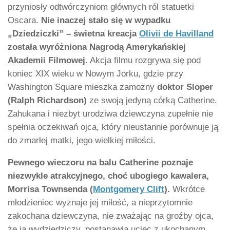
przyniosły odtwórczyniom głównych ról statuetki
Oscara.
Nie inaczej stało się w wypadku
„Dziedziczki” – świetna kreacja
Olivii de Havilland
została wyróżniona Nagrodą Amerykańskiej
Akademii Filmowej.
Akcja filmu rozgrywa się pod
koniec XIX wieku w Nowym Jorku, gdzie przy
Washington Square mieszka zamożny
doktor Sloper
(Ralph Richardson)
ze swoją jedyną córką Catherine.
Zahukana i niezbyt urodziwa dziewczyna zupełnie nie
spełnia oczekiwań ojca, który nieustannie porównuje ją
do zmarłej matki, jego wielkiej miłości.
Pewnego wieczoru na balu Catherine poznaje
niezwykle atrakcyjnego, choć ubogiego kawalera,
Morrisa Townsenda (
Montgomery Clift
).
Wkrótce
młodzieniec wyznaje jej miłość, a nieprzytomnie
zakochana dziewczyna, nie zważając na groźby ojca,
że ją wydziedziczy, postanawia uciec z ukochanym.