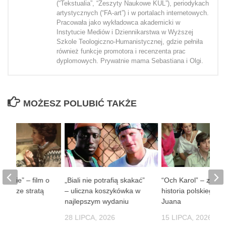
(“Tekstualia”, “Zeszyty Naukowe KUL”), periodykach
artystycznych (“FA-art”) i w portalach internetowych.
Pracowała jako wykładowca akademicki w
Instytucie Mediów i Dziennikarstwa w Wyższej
Szkole Teologiczno-Humanistycznej, gdzie pełniła
również funkcje promotora i recenzenta prac
dyplomowych. Prywatnie mama Sebastiana i Olgi.
MOŻESZ POLUBIĆ TAKŻE
 ludzie” – film o
„Biali nie potrafią skakać”
“Och Karol” – zaba
obie ze stratą
– uliczna koszykówka w
historia polskiego D
soby
najlepszym wydaniu
Juana
 2026
28 LIPCA, 2026
15 LIPCA, 2026