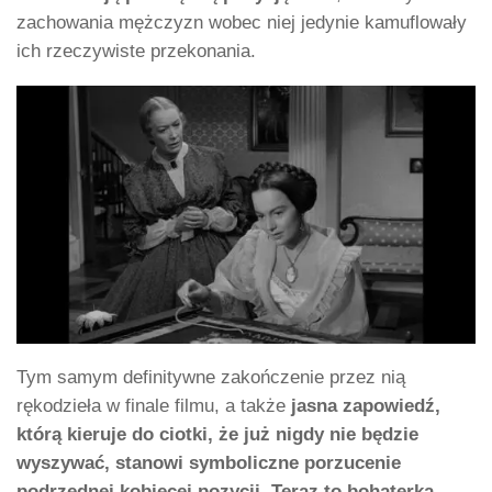
zachowania mężczyzn wobec niej jedynie kamuflowały
ich rzeczywiste przekonania.
Tym samym definitywne zakończenie przez nią
rękodzieła w finale filmu, a także
jasna zapowiedź,
którą kieruje do ciotki, że już nigdy nie będzie
wyszywać, stanowi symboliczne porzucenie
podrzędnej kobiecej pozycji. Teraz to bohaterka