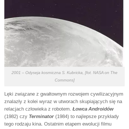
2001 – Odyseja kosmiczna S. Kubricka, [fot. NASA on The
Commons]
Lęki związane z gwałtownym rozwojem cywilizacyjnym
znalazły z kolei wyraz w utworach skupiających się na
relacjach człowieka z robotem.
Łowca Androidów
(1982) czy
Terminator
(1984) to najlepsze przykłady
tego rodzaju kina. Ostatnim etapem ewolucji filmu