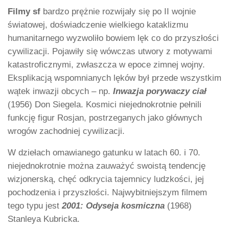
Filmy sf
bardzo prężnie rozwijały się po II wojnie
światowej, doświadczenie wielkiego kataklizmu
humanitarnego wyzwoliło bowiem lęk co do przyszłości
cywilizacji. Pojawiły się wówczas utwory z motywami
katastroficznymi, zwłaszcza w epoce zimnej wojny.
Eksplikacją wspomnianych lęków był przede wszystkim
wątek inwazji obcych – np.
Inwazja porywaczy ciał
(1956) Don Siegela. Kosmici niejednokrotnie pełnili
funkcję figur Rosjan, postrzeganych jako głównych
wrogów zachodniej cywilizacji.
W dziełach omawianego gatunku w latach 60. i 70.
niejednokrotnie można zauważyć swoistą tendencję
wizjonerską, chęć odkrycia tajemnicy ludzkości, jej
pochodzenia i przyszłości. Najwybitniejszym filmem
tego typu jest
2001: Odyseja kosmiczna
(1968)
Stanleya Kubricka.