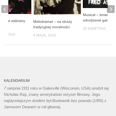
Musical – śmierć i
odrodzenie gatunku
 świat widziany
Melodramat – na straży
u
tradycyjnej moralności
25 KWIETNIA, 2016
NIA, 2015
4 MAJA, 2016
KALENDARIUM
7 sierpnia
1911 roku w Galesville (Wisconsin, USA) urodził się
Nicholas Ray, znany amerykański reżyser filmowy. Jego
najsłynniejszym dziełem był
Buntownik bez
powodu
(1955) z
Jamesem Deanem w roli głównej.