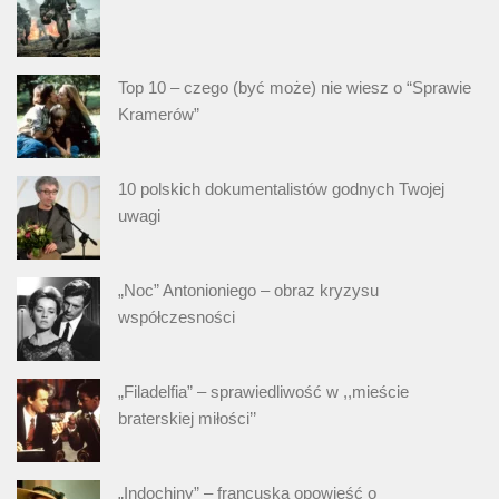
Top 10 – czego (być może) nie wiesz o “Sprawie
Kramerów”
10 polskich dokumentalistów godnych Twojej
uwagi
„Noc” Antonioniego – obraz kryzysu
współczesności
„Filadelfia” – sprawiedliwość w ,,mieście
braterskiej miłości’’
„Indochiny” – francuska opowieść o