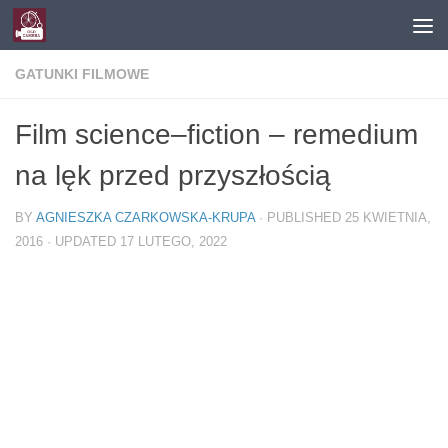
Skip to content
GATUNKI FILMOWE
Film science–fiction – remedium
na lęk przed przyszłością
BY
AGNIESZKA CZARKOWSKA-KRUPA
· PUBLISHED
25 KWIETNIA,
2016
· UPDATED
17 LUTEGO, 2022