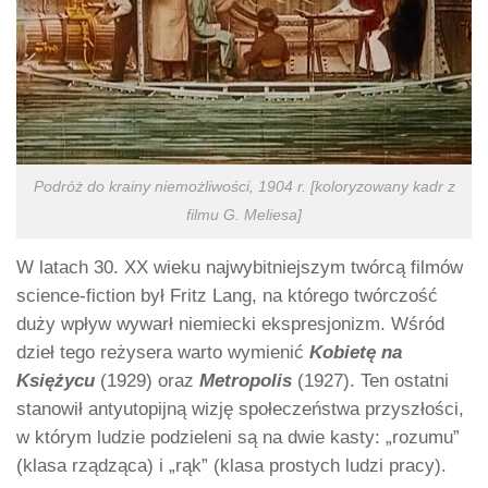
Podróż do krainy niemożliwości, 1904 r. [koloryzowany kadr z
filmu G. Meliesa]
W latach 30. XX wieku najwybitniejszym twórcą filmów
science-fiction był Fritz Lang, na którego twórczość
duży wpływ wywarł niemiecki ekspresjonizm. Wśród
dzieł tego reżysera warto wymienić
Kobietę na
Księżycu
(1929) oraz
Metropolis
(1927). Ten ostatni
stanowił antyutopijną wizję społeczeństwa przyszłości,
w którym ludzie podzieleni są na dwie kasty: „rozumu”
(klasa rządząca) i „rąk” (klasa prostych ludzi pracy).