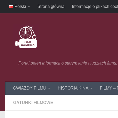
Polski
Strona główna
Informacje o plikach coo
Skip to content
Portal pełen informacji o starym kinie i ludziach film
GWIAZDY FILMU
HISTORIA KINA
FILMY –
GATUNKI FILMOWE