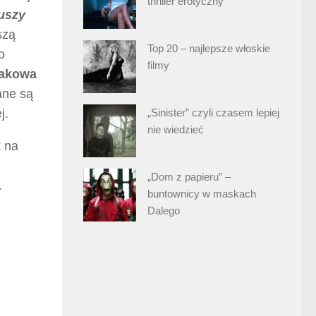
thriller erotyczny
uszy
szą
Top 20 – najlepsze włoskie
o
filmy
Jakowa
ane są
„Sinister” czyli czasem lepiej
j.
nie wiedzieć
k na
„Dom z papieru” –
.
buntownicy w maskach
Dalego