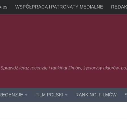
kies
WSPÓŁPRACA I PATRONATY MEDIALNE
REDAK
u. Sprawdź teraz recenzję i rankingi filmów, życiorysy aktorów, p
 RECENZJE
FILM POLSKI
RANKINGI FILMÓW