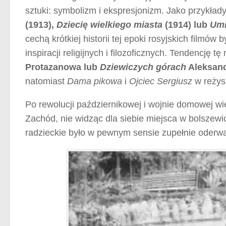
sztuki: symbolizm i ekspresjonizm. Jako przykład
(1913),
Dziecię
wielkiego miasta
(1914) lub
Umi
cechą krótkiej historii tej epoki rosyjskich filmó
inspiracji religijnych i filozoficznych. Tendencję 
Protazanowa lub
Dziewiczych górach
Aleksand
natomiast
Dama pikowa
i
Ojciec Sergiusz
w reżys
Po rewolucji październikowej i wojnie domowej w
Zachód, nie widząc dla siebie miejsca w bolszewi
radzieckie było w pewnym sensie zupełnie oderwan