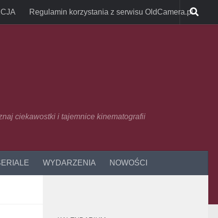
CJA
Regulamin korzystania z serwisu OldCamera.pl
oznaj ciekawostki i tajemnice kinematografii
SERIALE
WYDARZENIA
NOWOŚCI