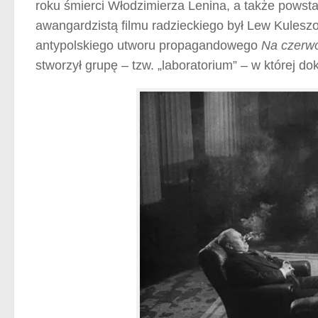
roku śmierci Włodzimierza Lenina, a także pows
awangardzistą filmu radzieckiego był Lew Kulesz
antypolskiego utworu propagandowego
Na czerw
stworzył grupę – tzw. „laboratorium” – w której 