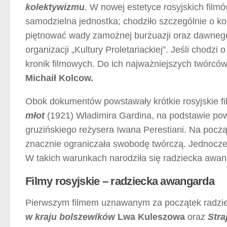
kolektywizmu
.
W nowej estetyce rosyjskich filmó
samodzielna jednostka; chodziło szczególnie o ko
piętnować wady zamożnej burżuazji oraz dawnego
organizacji „Kultury Proletariackiej”. Jeśli chodzi
kronik filmowych. Do ich najważniejszych twórców
Michaił Kolcow.
Obok dokumentów powstawały krótkie rosyjskie fi
młot
(1921) Władimira Gardina, na podstawie p
gruzińskiego reżysera Iwana Perestiani. Na począ
znacznie ograniczała swobodę twórczą. Jednocześ
W takich warunkach narodziła się radziecka awan
Filmy rosyjskie – radziecka awangarda
Pierwszym filmem uznawanym za początek radzie
w
kraju bolszewików
Lwa Kuleszowa
oraz
Stra