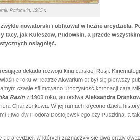
rnik Potiomkin
, 1925 r.
ezwykle nowatorski i obfitował w liczne arcydzieła.
y tacy, jak Kuleszow, Pudowkin, a przede wszystkim
tystycznych osiągnięć.
eresująca dekada rozwoju kina carskiej Rosji. Kinematog
właśnie roku w Teatrze Akwarium odbył się pierwszy pub
samym czasie sfilmowano uroczystość koronacji cara Mik
ńka Razin
z 1908 roku, autorstwa
Aleksandra Drankow
ndra Chanżonkowa. W jej ramach kręcono dzieła history
innymi utworów Fiodora Dostojewskiego czy Puszkina, a ta
ne do arcydzieł, w których zaznaczyły się dwa prądy ówc