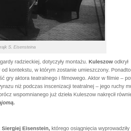
rajk
S. Eisensteina
gardy radzieckiej, dotyczyły montażu.
Kuleszow
odkrył
 od kontekstu, w którym zostanie umieszczony. Ponadto
 gry aktora teatralnego i filmowego. Aktor w filmie – p
yrazu niż podczas inscenizacji teatralnej – jego ruchy 
prócz wspomnianego już dzieła Kuleszow nakręcił równi
ajomą.
k
Siergiej Eisenstein,
którego osiągnięcia wyprowadziły 