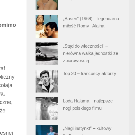
„Basen” (1969) – legendarna
 Pomimo
miłość Romy i Alaina
„Stąd do wieczności” –
nierówna walka jednostki ze
zbiorowością
raf
Top 20 – francuscy aktorzy
liczny
ołaja
a.
Loda Halama – najlepsze
czne,
nogi polskiego filmu
kże
„Nagi instynkt” – kultowy
zesnej