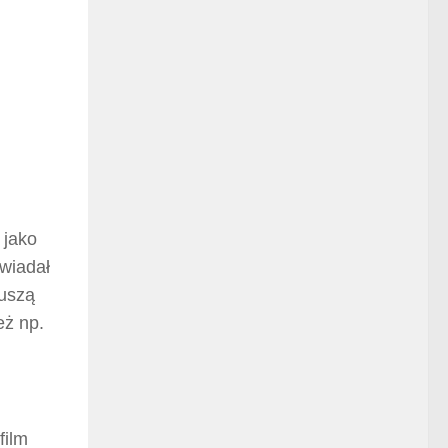
 jako
owiadał
muszą
eż np.
film