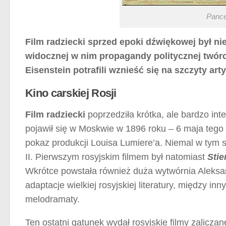
Pance
Film radziecki sprzed epoki dźwiękowej był ni
widocznej w nim propagandy politycznej twórc
Eisenstein potrafili wznieść się na szczyty ar
Kino carskiej Rosji
Film radziecki
poprzedziła krótka, ale bardzo int
pojawił się w Moskwie w 1896 roku – 6 maja tego 
pokaz produkcji Louisa Lumiere’a. Niemal w tym 
II. Pierwszym rosyjskim filmem był natomiast
Stie
Wkrótce powstała również duża wytwórnia Aleksa
adaptacje wielkiej rosyjskiej literatury, między 
melodramaty.
Ten ostatni gatunek wydał rosyjskie filmy zalicza