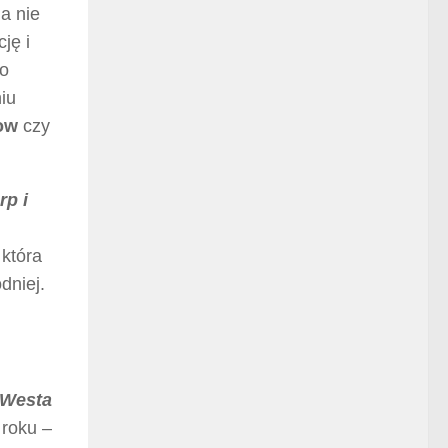
a nie
ję i
do
niu
ow
czy
rp i
 która
dniej.
 Westa
 roku –