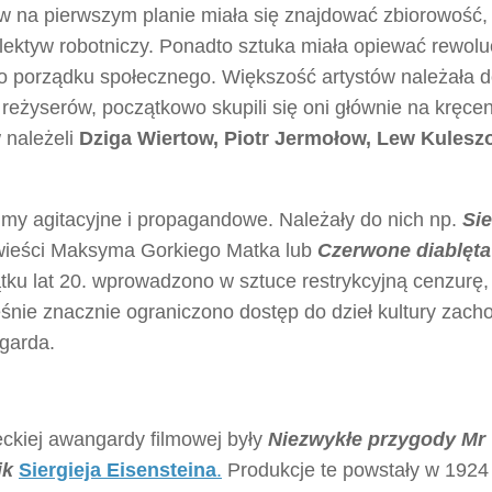
w na pierwszym planie miała się znajdować zbiorowość, 
lektyw robotniczy. Ponadto sztuka miała opiewać rewoluc
 porządku społecznego. Większość artystów należała 
 o reżyserów, początkowo skupili się oni głównie na kręce
 należeli
Dziga Wiertow, Piotr Jermołow, Lew Kulesz
lmy agitacyjne i propagandowe. Należały do nich np.
Sie
owieści Maksyma Gorkiego Matka lub
Czerwone diablęta
tku lat 20. wprowadzono w sztuce restrykcyjną cenzurę,
nie znacznie ograniczono dostęp do dzieł kultury zacho
garda.
ckiej awangardy filmowej były
Niezwykłe przygody Mr
jk
Siergieja Eisensteina
.
Produkcje te powstały w 1924