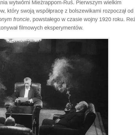
tania wytwórni Mieżrappom-Ruś. Pierwszym wielkim
ow, który swoją współpracę z bolszewikami rozpoczął od
onym froncie
, powstałego w czasie wojny 1920 roku. Re
dokonywał filmowych eksperymentów.