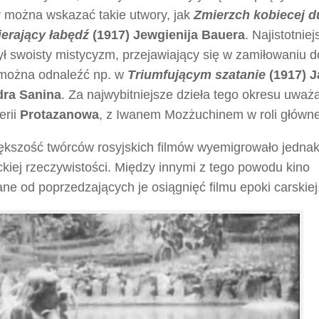
y można wskazać takie utwory, jak
Zmierzch kobiecej d
erający łabędź
(1917)
Jewgienija Bauera
. Najistotniej
w był swoisty mistycyzm, przejawiający się w zamiłowaniu d
tę można odnaleźć np. w
Triumfującym szatanie
(1917) 
ra Sanina
. Za najwybitniejsze dzieła tego okresu uważ
erii
Protazanowa
, z Iwanem Mozżuchinem w roli główne
iększość twórców rosyjskich filmów wyemigrowało jedna
ckiej rzeczywistości. Między innymi z tego powodu kino
e od poprzedzających je osiągnięć filmu epoki carskiej