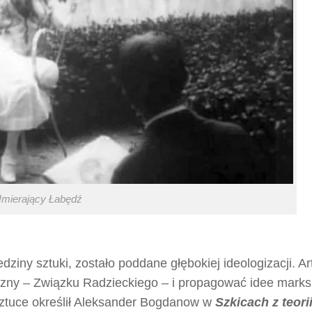
mierający Łabędź
dziny sztuki, zostało poddane głębokiej ideologizacji. Ar
yzny – Związku Radzieckiego – i propagować idee mark
ztuce określił Aleksander Bogdanow w
Szkicach z teori