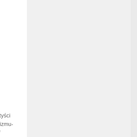
tyści
sizmu-
i