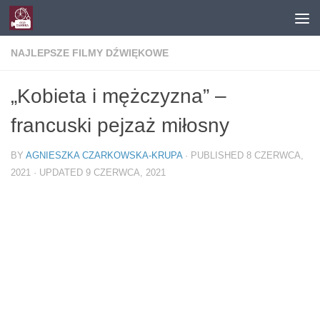
Skip to content
NAJLEPSZE FILMY DŹWIĘKOWE
„Kobieta i mężczyzna” –
francuski pejzaż miłosny
BY
AGNIESZKA CZARKOWSKA-KRUPA
· PUBLISHED
8 CZERWCA,
2021
· UPDATED
9 CZERWCA, 2021