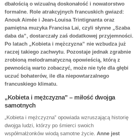
dbałością o wizualną doskonałość i nowatorstwo
formalne. Role atrakcyjnych francuskich gwiazd:
Anouk Aimée i Jean-Louisa Trintignanta oraz
pamiętna muzyka Francisa Lai, czyli słynne „Szaba
daba da”, dostarczały zaś dodatkowej przyjemności.
Po latach „Kobieta i mężczyzna” nie wzbudza już
raczej takiego zachwytu. Pozostaje jednak zgrabnie
zrobioną melodramatyczną opowieścią, którą z
pewnością warto zobaczyć, może nie tyle dla głębi
uczuć bohaterów, ile dla niepowtarzalnego
francuskiego klimatu.
„Kobieta i mężczyzna” – miłość dwojga
samotnych
„Kobieta i mężczyzna” opowiada wzruszającą historię
dwojga ludzi, którzy po śmierci swoich
współmałżonków wiodą samotne życie.
Anne jest