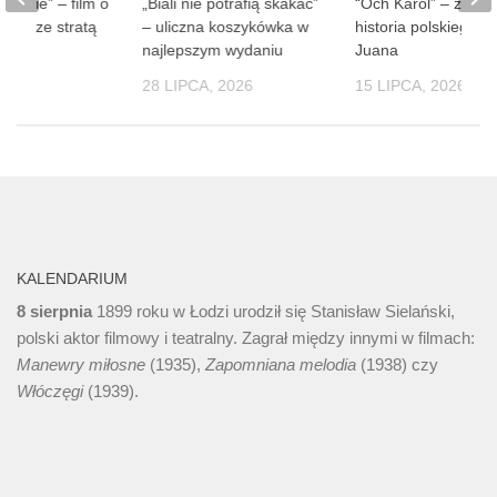
 ludzie” – film o
„Biali nie potrafią skakać”
“Och Karol” – zaba
obie ze stratą
– uliczna koszykówka w
historia polskiego D
soby
najlepszym wydaniu
Juana
 2026
28 LIPCA, 2026
15 LIPCA, 2026
KALENDARIUM
8 sierpnia
1899 roku w Łodzi urodził się Stanisław Sielański,
polski aktor filmowy i teatralny. Zagrał między innymi w filmach:
Manewry miłosne
(1935),
Zapomniana melodia
(1938) czy
Włóczęgi
(1939).