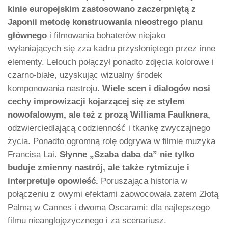
kinie europejskim zastosowano zaczerpniętą z
Japonii metodę konstruowania nieostrego planu
głównego
i filmowania bohaterów niejako
wyłaniających się zza kadru przysłoniętego przez inne
elementy. Lelouch połączył ponadto zdjęcia kolorowe i
czarno-białe, uzyskując wizualny środek
komponowania nastroju.
Wiele scen i dialogów nosi
cechy improwizacji kojarzącej się ze stylem
nowofalowym, ale też z prozą Williama Faulknera,
odzwierciedlającą codzienność i tkankę zwyczajnego
życia. Ponadto ogromną rolę odgrywa w filmie muzyka
Francisa Lai.
Słynne „Szaba daba da” nie tylko
buduje zmienny nastrój, ale także rytmizuje i
interpretuje opowieść.
Poruszająca historia w
połączeniu z owymi efektami zaowocowała zatem Złotą
Palmą w Cannes i dwoma Oscarami: dla najlepszego
filmu nieanglojęzycznego i za scenariusz.