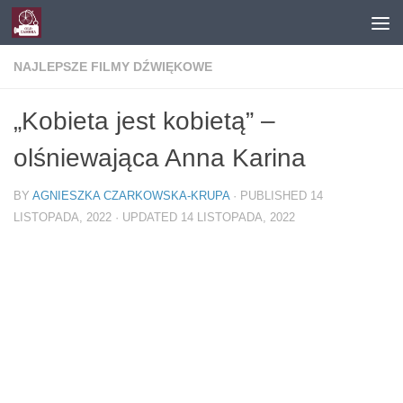
Skip to content
NAJLEPSZE FILMY DŹWIĘKOWE
„Kobieta jest kobietą” –
olśniewająca Anna Karina
BY
AGNIESZKA CZARKOWSKA-KRUPA
· PUBLISHED
14
LISTOPADA, 2022
· UPDATED
14 LISTOPADA, 2022