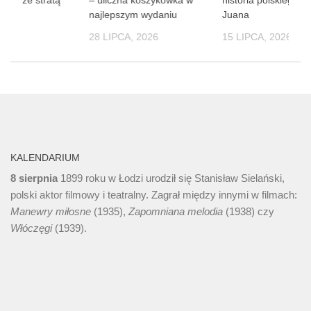
soby
najlepszym wydaniu
Juana
 2026
28 LIPCA, 2026
15 LIPCA, 2026
KALENDARIUM
8 sierpnia
1899 roku w Łodzi urodził się Stanisław Sielański,
polski aktor filmowy i teatralny. Zagrał między innymi w filmach:
Manewry miłosne
(1935),
Zapomniana melodia
(1938) czy
Włóczęgi
(1939).