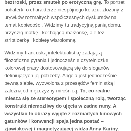
beztroski, przez smutek po erotyczną grę.
To portret
bohaterki o charakterze niespójnego kolażu, złożony z
urywków rozmaitych współczesnych dyskursów na
temat kobiecości. Widzimy tu tradycyjną panią domu,
przyszłą matkę i kochającą małżonkę, ale też
striptizerkę i kobietę wiarołomną.
Widzimy francuską intelektualistkę zadającą
filozoficzne pytania i jednocześnie czytelniczkę
kolorowej prasy dostosowującą się do sloganów
definiujących jej potrzeby. Angela jest jednocześnie
pewną siebie, wyzwoloną z przesądów feministką i
zależną od mężczyzny miłośnicą.
To, co realne
miesza się ze stereotypem i społeczną rolą, tworząc
konstrukt niemożliwy do ujęcia w żadne ramy. A
wszystkie te obrazy wyjęte z rozmaitych kinowych
gatunków i konwencji spaja jedna postać –
zjawiskowej i magnetyzującej widza Anny Kariny.