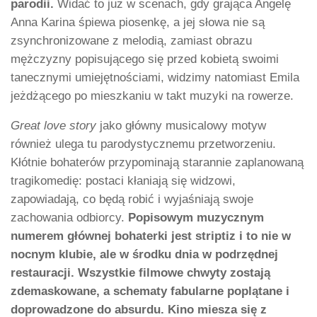
parodii.
Widać to już w scenach, gdy grająca Angelę
Anna Karina śpiewa piosenkę, a jej słowa nie są
zsynchronizowane z melodią, zamiast obrazu
mężczyzny popisującego się przed kobietą swoimi
tanecznymi umiejętnościami, widzimy natomiast Emila
jeżdżącego po mieszkaniu w takt muzyki na rowerze.
Great love story
jako główny musicalowy motyw
również ulega tu parodystycznemu przetworzeniu.
Kłótnie bohaterów przypominają starannie zaplanowaną
tragikomedię: postaci kłaniają się widzowi,
zapowiadają, co będą robić i wyjaśniają swoje
zachowania odbiorcy.
Popisowym muzycznym
numerem głównej bohaterki jest striptiz i to nie w
nocnym klubie, ale w środku dnia w podrzędnej
restauracji. Wszystkie filmowe chwyty zostają
zdemaskowane, a schematy fabularne poplątane i
doprowadzone do absurdu. Kino miesza się z