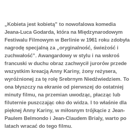
„Kobieta jest kobietą” to nowofalowa komedia
Jeana-Luca Godarda, która na Międzynarodowym
Festiwalu Filmowym w Berlinie w 1961 roku zdobyła
nagrodę specjalną za „oryginalność, świeżość i
zuchwałość”. Awangardowy w stylu i na wskroś
francuski w duchu obraz zachwycił jurorów przede
wszystkim kreacją Anny Kariny, żony reżysera,
wyróżnionej za tę rolę Srebrnym Niedźwiedziem. To
ona błyszczy na ekranie od pierwszej do ostatniej
minuty filmu, na przemian uwodząc, płacząc lub
filuternie puszczając oko do widza. I to właśnie dla
pięknej Anny Kariny, w miłosnym trójkącie z Jean-
Paulem Belmondo i Jean-Claudem Brialy, warto po
latach wracać do tego filmu.