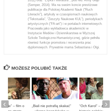
2011) oraz "Etyka i literatura", pod red. Anny Głąb
(Semper, 2014). Ma na swoim koncie prestiżowe
publikacje dla Polskiej Akademii Nauk (“Ruch
Literacki”), artykuły w czasopismach naukowych
(“Tekstualia”, “Zeszyty Naukowe KUL”), periodykach
artystycznych (“FA-art”) i w portalach internetowych.
Pracowała jako wykładowca akademicki w
Instytucie Mediów i Dziennikarstwa w Wyższej
Szkole Teologiczno-Humanistycznej, gdzie pełniła
również funkcje promotora i recenzenta prac
dyplomowych. Prywatnie mama Sebastiana i Olgi.
MOŻESZ POLUBIĆ TAKŻE
 ludzie” – film o
„Biali nie potrafią skakać”
“Och Karol” – zaba
obie ze stratą
– uliczna koszykówka w
historia polskiego D