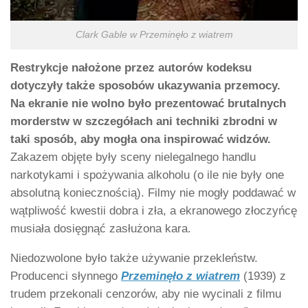
Clark Gable w Przeminęło z wiatrem
Restrykcje nałożone przez autorów kodeksu
dotyczyły także sposobów ukazywania przemocy.
Na ekranie nie wolno było prezentować brutalnych
morderstw w szczegółach ani techniki zbrodni w
taki sposób, aby mogła ona inspirować widzów.
Zakazem objęte były sceny nielegalnego handlu
narkotykami i spożywania alkoholu (o ile nie były one
absolutną koniecznością). Filmy nie mogły poddawać w
wątpliwość kwestii dobra i zła, a ekranowego złoczyńcę
musiała dosięgnąć zasłużona kara.
Niedozwolone było także używanie przekleństw.
Producenci słynnego
Przeminęło z wiatrem
(1939) z
trudem przekonali cenzorów, aby nie wycinali z filmu