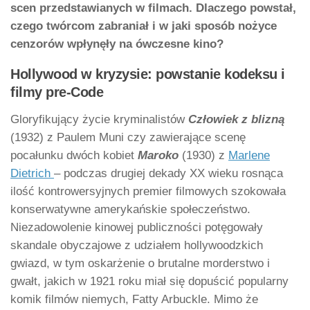
scen przedstawianych w filmach. Dlaczego powstał,
czego twórcom zabraniał i w jaki sposób nożyce
cenzorów wpłynęły na ówczesne kino?
Hollywood w kryzysie: powstanie kodeksu i
filmy pre-Code
Gloryfikujący życie kryminalistów
Człowiek z blizną
(1932) z Paulem Muni czy zawierające scenę
pocałunku dwóch kobiet
Maroko
(1930) z
Marlene
Dietrich
– podczas drugiej dekady XX wieku rosnąca
ilość kontrowersyjnych premier filmowych szokowała
konserwatywne amerykańskie społeczeństwo.
Niezadowolenie kinowej publiczności potęgowały
skandale obyczajowe z udziałem hollywoodzkich
gwiazd, w tym oskarżenie o brutalne morderstwo i
gwałt, jakich w 1921 roku miał się dopuścić popularny
komik filmów niemych, Fatty Arbuckle. Mimo że