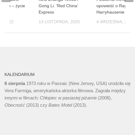
ladin – życie
Gong Li. ‘Red China’
opowieść o Rayu
iecka
Express
Harryhausenie
, 2022
13 LISTOPADA, 2025
4 WRZEŚNIA, 2024
KALENDARIUM
6 sierpnia
1973 roku w Passaic (New Jersey, USA) urodziła się
Vera Farmiga, amerykańska aktorka filmowa. Zagrała między
innymi w filmach:
Chłopiec w pasiastej piżamie
(2008),
Obecność
(2013) czy
Bates Motel
(2013).