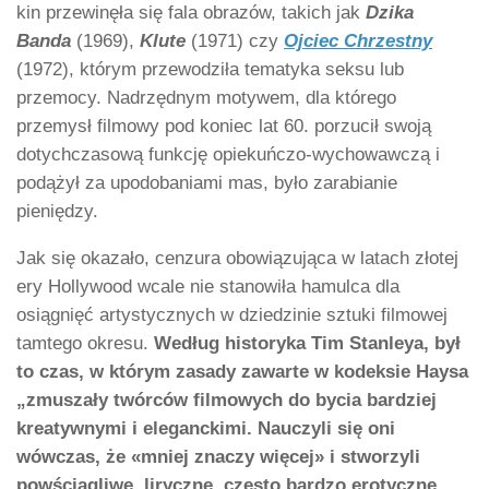
kin przewinęła się fala obrazów, takich jak
Dzika
Banda
(1969),
Klute
(1971) czy
Ojciec Chrzestny
(1972), którym przewodziła tematyka seksu lub
przemocy. Nadrzędnym motywem, dla którego
przemysł filmowy pod koniec lat 60. porzucił swoją
dotychczasową funkcję opiekuńczo-wychowawczą i
podążył za upodobaniami mas, było zarabianie
pieniędzy.
Jak się okazało, cenzura obowiązująca w latach złotej
ery Hollywood wcale nie stanowiła hamulca dla
osiągnięć artystycznych w dziedzinie sztuki filmowej
tamtego okresu.
Według historyka Tim Stanleya, był
to czas, w którym zasady zawarte w kodeksie Haysa
„zmuszały twórców filmowych do bycia bardziej
kreatywnymi i eleganckimi. Nauczyli się oni
wówczas, że «mniej znaczy więcej» i stworzyli
powściągliwe, liryczne, często bardzo erotyczne