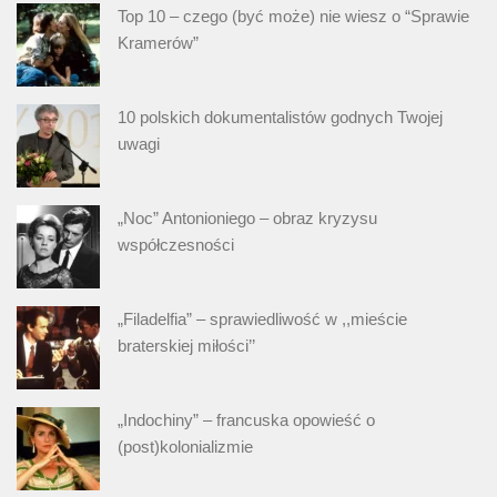
Top 10 – czego (być może) nie wiesz o “Sprawie
Kramerów”
10 polskich dokumentalistów godnych Twojej
uwagi
„Noc” Antonioniego – obraz kryzysu
współczesności
„Filadelfia” – sprawiedliwość w ,,mieście
braterskiej miłości’’
„Indochiny” – francuska opowieść o
(post)kolonializmie