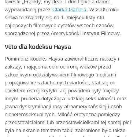
kwestii „Frankly, my dear, I don’t give a damn”,
wypowiadanej przez
Clarka Gable’a
. W 2005 roku
słowa te znalazły się na 1. miejscu listy stu
najlepszych filmowych cytatów wszech czasów,
sporządzonej przez Amerykański Instytut Filmowy.
Veto dla kodeksu Haysa
Pomimo iż kodeks Haysa zawierał liczne nakazy i
zakazy, mające na celu ochronę widzów przed
szkodliwym oddziaływaniem filmowego medium i
propagowanie szlachetnych wartości, stał się on
obiektem ostrej krytyki. Jej powodem były między
innymi pruderia dotycząca ludzkiej seksualności oraz
jawna dyskryminacji rasy afroamerykańskiej i osób
nieheteroseksualnych. Miłość erotyczna pomiędzy
przedstawicielami lub przedstawicielkami tej samej płci
była na ekranie tematem tabu; zabronione było także