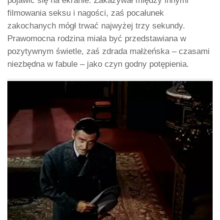
pojawić się na ekranie. Zakazywał między innymi
filmowania seksu i nagości, zaś pocałunek
zakochanych mógł trwać najwyżej trzy sekundy.
Prawomocna rodzina miała być przedstawiana w
pozytywnym świetle, zaś zdrada małżeńska – czasami
niezbędna w fabule – jako czyn godny potępienia.