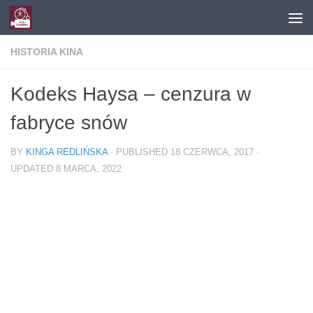
Skip to content
HISTORIA KINA
Kodeks Haysa – cenzura w
fabryce snów
BY
KINGA REDLIŃSKA
· PUBLISHED
18 CZERWCA, 2017
·
UPDATED
8 MARCA, 2022