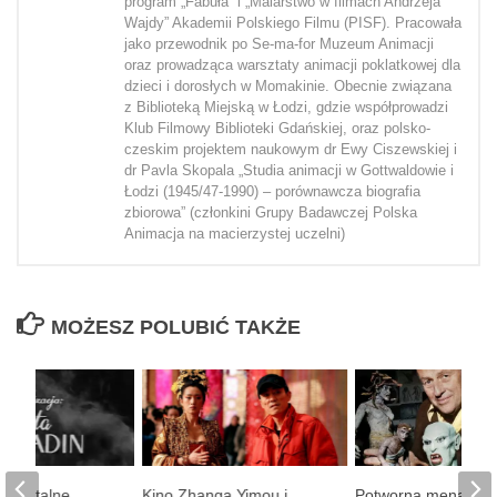
program „Fabuła” i „Malarstwo w filmach Andrzeja
Wajdy” Akademii Polskiego Filmu (PISF). Pracowała
jako przewodnik po Se-ma-for Muzeum Animacji
oraz prowadząca warsztaty animacji poklatkowej dla
dzieci i dorosłych w Momakinie. Obecnie związana
z Biblioteką Miejską w Łodzi, gdzie współprowadzi
Klub Filmowy Biblioteki Gdańskiej, oraz polsko-
czeskim projektem naukowym dr Ewy Ciszewskiej i
dr Pavla Skopala „Studia animacji w Gottwaldowie i
Łodzi (1945/47-1990) – porównawcza biografia
zbiorowa” (członkini Grupy Badawczej Polska
Animacja na macierzystej uczelni)
MOŻESZ POLUBIĆ TAKŻE
umentalne
Kino Zhanga Yimou i
Potworna menażeri