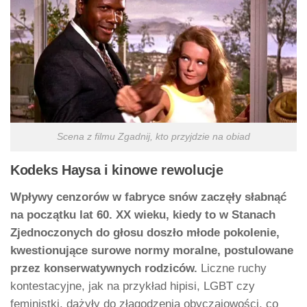
Scena z filmu Zgadnij, kto przyjdzie na obiad
Kodeks Haysa i kinowe rewolucje
Wpływy cenzorów w fabryce snów zaczęły słabnąć
na początku lat 60. XX wieku, kiedy to w Stanach
Zjednoczonych do głosu doszło młode pokolenie,
kwestionujące surowe normy moralne, postulowane
przez konserwatywnych rodziców.
Liczne ruchy
kontestacyjne, jak na przykład hipisi, LGBT czy
feministki, dążyły do złagodzenia obyczajowości, co