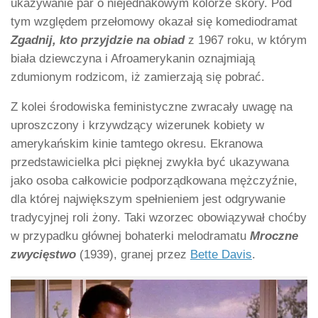
ukazywanie par o niejednakowym kolorze skóry. Pod
tym względem przełomowy okazał się komediodramat
Zgadnij, kto przyjdzie na
obiad
z 1967 roku, w którym
biała dziewczyna i Afroamerykanin oznajmiają
zdumionym rodzicom, iż zamierzają się pobrać.
Z kolei środowiska feministyczne zwracały uwagę na
uproszczony i krzywdzący wizerunek kobiety w
amerykańskim kinie tamtego okresu. Ekranowa
przedstawicielka płci pięknej zwykła być ukazywana
jako osoba całkowicie podporządkowana mężczyźnie,
dla której największym spełnieniem jest odgrywanie
tradycyjnej roli żony. Taki wzorzec obowiązywał choćby
w przypadku głównej bohaterki melodramatu
Mroczne
zwycięstwo
(1939), granej przez
Bette Davis
.