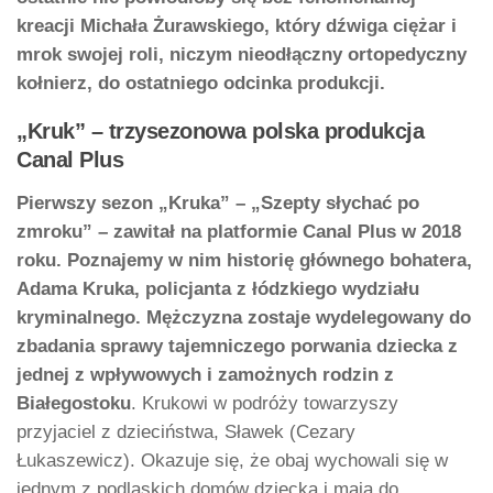
kreacji Michała Żurawskiego, który dźwiga ciężar i
mrok swojej roli, niczym nieodłączny ortopedyczny
kołnierz, do ostatniego odcinka produkcji.
„Kruk” – trzysezonowa polska produkcja
Canal Plus
Pierwszy sezon „Kruka” – „Szepty słychać po
zmroku” – zawitał na platformie Canal Plus w 2018
roku. Poznajemy w nim historię głównego bohatera,
Adama Kruka, policjanta z łódzkiego wydziału
kryminalnego. Mężczyzna zostaje wydelegowany do
zbadania sprawy tajemniczego porwania dziecka z
jednej z wpływowych i zamożnych rodzin z
Białegostoku
. Krukowi w podróży towarzyszy
przyjaciel z dzieciństwa, Sławek (Cezary
Łukaszewicz). Okazuje się, że obaj wychowali się w
jednym z podlaskich domów dziecka i mają do