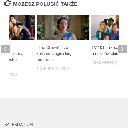
MOŻESZ POLUBIĆ TAKŻE
le” –
„The Crown” – za
TV 101 – rzeczywis
iana historia
kulisami angielskiej
licealistów okiem k
najomych z
monarchii
26 CZERWCA, 202
orku
1 SIERPNIA, 2026
NIA, 2026
KALENDARIUM