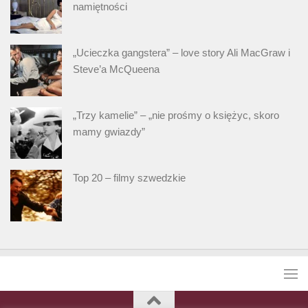
namiętności
„Ucieczka gangstera” – love story Ali MacGraw i
Steve’a McQueena
„Trzy kamelie” – „nie prośmy o księżyc, skoro
mamy gwiazdy”
Top 20 – filmy szwedzkie