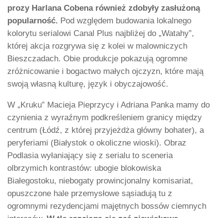
prozy Harlana Cobena również zdobyły zasłużoną
popularność.
Pod względem budowania lokalnego
kolorytu serialowi Canal Plus najbliżej do „Watahy”,
której akcja rozgrywa się z kolei w malowniczych
Bieszczadach. Obie produkcje pokazują ogromne
zróżnicowanie i bogactwo małych ojczyzn, które mają
swoją własną kulturę, język i obyczajowość.
W „Kruku” Macieja Pieprzycy i Adriana Panka mamy do
czynienia z wyraźnym podkreśleniem granicy między
centrum (Łódź, z której przyjeżdża główny bohater), a
peryferiami (Białystok o okoliczne wioski). Obraz
Podlasia wyłaniający się z serialu to sceneria
olbrzymich kontrastów: ubogie blokowiska
Białegostoku, niebogaty prowincjonalny komisariat,
opuszczone hale przemysłowe sąsiadują tu z
ogromnymi rezydencjami majętnych bossów ciemnych