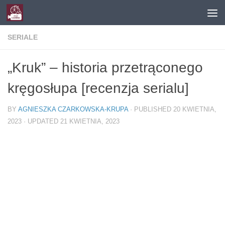
Skip to content
SERIALE
„Kruk” – historia przetrąconego
kręgosłupa [recenzja serialu]
BY
AGNIESZKA CZARKOWSKA-KRUPA
· PUBLISHED
20 KWIETNIA,
2023
· UPDATED
21 KWIETNIA, 2023