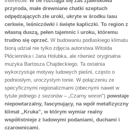
interesów.
W tle rozciąga się zaś zjawiskowa
przyroda, małe drewniane chatki szeptuch
odpędzających złe uroki, ukryte w środku lasu
cerkwie, leśniczówki i święte kapliczki. To region z
własną duszą, pełen tajemnic i uroku, któremu
trudno się oprzeć.
W budowaniu podlaskiego klimatu
biorą udział nie tylko zdjęcia autorstwa Witolda
Płóciennika i Jana Holubka, ale również oryginalna
muzyka Bartosza Chajdeckiego. Ta ostatnia
wykorzystuje motywy ludowych pieśni, często o
podniosłym, uroczystym tonie. W połączeniu ze
specyficznymi regionalizmami (obecnymi nawet w
tytule jednego z sezonów – „Czarny woron”)
powstaje
niepowtarzalny, fascynujący, na wpół metafizyczny
klimat „Kruka”, w którym wymiar realny
współistnieje z ludowymi podaniami, duchami i
czarownicami.