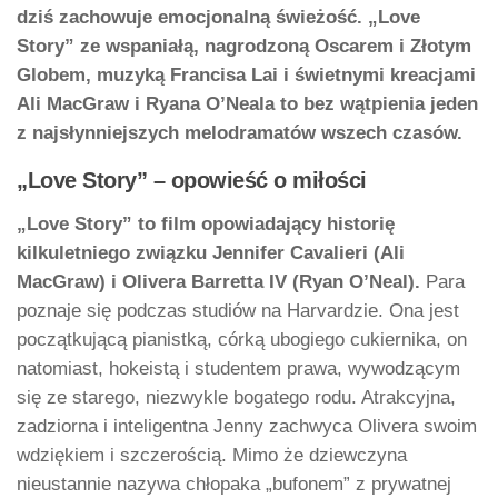
dziś zachowuje emocjonalną świeżość. „Love
Story” ze wspaniałą, nagrodzoną Oscarem i Złotym
Globem, muzyką Francisa Lai i świetnymi kreacjami
Ali MacGraw i Ryana O’Neala to bez wątpienia jeden
z najsłynniejszych melodramatów wszech czasów.
„Love Story” – opowieść o miłości
„Love Story” to film opowiadający historię
kilkuletniego związku Jennifer Cavalieri (Ali
MacGraw) i Olivera Barretta IV (Ryan O’Neal).
Para
poznaje się podczas studiów na Harvardzie. Ona jest
początkującą pianistką, córką ubogiego cukiernika, on
natomiast, hokeistą i studentem prawa, wywodzącym
się ze starego, niezwykle bogatego rodu. Atrakcyjna,
zadziorna i inteligentna Jenny zachwyca Olivera swoim
wdziękiem i szczerością. Mimo że dziewczyna
nieustannie nazywa chłopaka „bufonem” z prywatnej