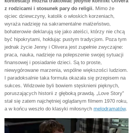
kontestacji można traktować jedynie konflikt Olivera
z rodzicami i stosunek pary do religii.
Mimo że
ojciec dziewczyny, katolik o włoskich korzeniach,
wyraża nadzieję na sakramentalne małżeństwo,
bohaterowie deklarują się jako ateiści, którzy nie chcą
być hipokrytami, hołdując pustym tradycjom. Poza tym
jednak życie Jenny i Olivera jest zupełnie zwyczajne:
praca, nauka, nadzieje na polepszenie swojej sytuacji
finansowej i posiadanie dzieci. Są to proste,
niewygórowane marzenia, wspólne większości ludziom.
I paradoksalnie taka formuła okazała się przepisem na
sukces. Widzowie byli bowiem stęsknieni pięknych,
poruszających historii z głęboką prawdą. „Love Story”
stał się zatem najchętniej oglądanym filmem 1970 roku,
a w końcu weszło do klasyki miłosnych
melodramatów
.