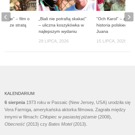
 ludzie” – film o
„Biali nie potrafią skakać”
“Och Karol” – zaba
obie ze stratą
– uliczna koszykówka w
historia polskiego D
soby
najlepszym wydaniu
Juana
 2026
28 LIPCA, 2026
15 LIPCA, 2026
KALENDARIUM
6 sierpnia
1973 roku w Passaic (New Jersey, USA) urodziła się
Vera Farmiga, amerykańska aktorka filmowa. Zagrała między
innymi w filmach:
Chłopiec w pasiastej piżamie
(2008),
Obecność
(2013) czy
Bates Motel
(2013).