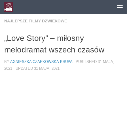
Skip to content
NAJLEPSZE FILMY DŹWIĘKOWE
„Love Story” – miłosny
melodramat wszech czasów
BY
AGNIESZKA CZARKOWSKA-KRUPA
· PUBLISHED
31 MAJA,
2021
· UPDATED
31 MAJA, 2021