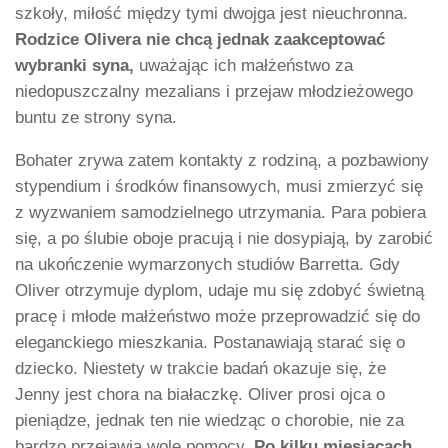
szkoły, miłość między tymi dwojga jest nieuchronna.
Rodzice Olivera nie chcą jednak zaakceptować
wybranki syna,
uważając ich małżeństwo za
niedopuszczalny mezalians i przejaw młodzieżowego
buntu ze strony syna.
Bohater zrywa zatem kontakty z rodziną, a pozbawiony
stypendium i środków finansowych, musi zmierzyć się
z wyzwaniem samodzielnego utrzymania. Para pobiera
się, a po ślubie oboje pracują i nie dosypiają, by zarobić
na ukończenie wymarzonych studiów Barretta. Gdy
Oliver otrzymuje dyplom, udaje mu się zdobyć świetną
pracę i młode małżeństwo może przeprowadzić się do
eleganckiego mieszkania. Postanawiają starać się o
dziecko. Niestety w trakcie badań okazuje się, że
Jenny jest chora na białaczkę. Oliver prosi ojca o
pieniądze, jednak ten nie wiedząc o chorobie, nie za
bardzo przejawia wolę pomocy.
Po kilku miesiącach