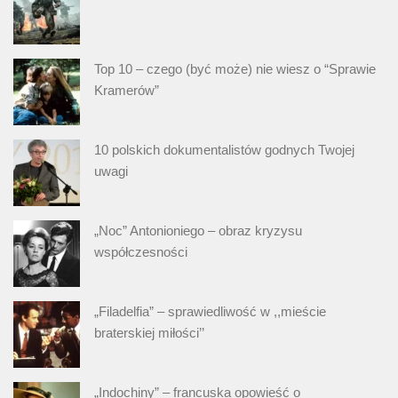
Top 10 – czego (być może) nie wiesz o “Sprawie
Kramerów”
10 polskich dokumentalistów godnych Twojej
uwagi
„Noc” Antonioniego – obraz kryzysu
współczesności
„Filadelfia” – sprawiedliwość w ,,mieście
braterskiej miłości’’
„Indochiny” – francuska opowieść o