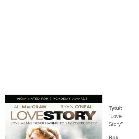
Tytuł:
“Love
Story”
Rok