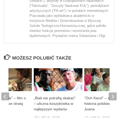
Literacki”), artykuły w czasopismach naukowych
(“Tekstualia”, “Zeszyty Naukowe KUL”), periodykach
artystycznych (“FA-art”) i w portalach internetowych.
Pracowała jako wykładowca akademicki w
Instytucie Mediów i Dziennikarstwa w Wyższej
Szkole Teologiczno-Humanistycznej, gdzie pełniła
również funkcje promotora i recenzenta prac
dyplomowych. Prywatnie mama Sebastiana i Olgi.
MOŻESZ POLUBIĆ TAKŻE
 ludzie” – film o
„Biali nie potrafią skakać”
“Och Karol” – zaba
obie ze stratą
– uliczna koszykówka w
historia polskiego D
soby
najlepszym wydaniu
Juana
 2026
28 LIPCA, 2026
15 LIPCA, 2026