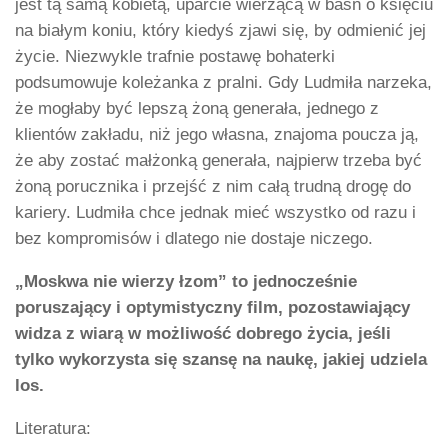
jest tą samą kobietą, uparcie wierzącą w baśń o księciu
na białym koniu, który kiedyś zjawi się, by odmienić jej
życie. Niezwykle trafnie postawę bohaterki
podsumowuje koleżanka z pralni. Gdy Ludmiła narzeka,
że mogłaby być lepszą żoną generała, jednego z
klientów zakładu, niż jego własna, znajoma poucza ją,
że aby zostać małżonką generała, najpierw trzeba być
żoną porucznika i przejść z nim całą trudną drogę do
kariery. Ludmiła chce jednak mieć wszystko od razu i
bez kompromisów i dlatego nie dostaje niczego.
„Moskwa nie wierzy łzom” to jednocześnie
poruszający i optymistyczny film, pozostawiający
widza z wiarą w możliwość dobrego życia, jeśli
tylko wykorzysta się szansę na naukę, jakiej udziela
los.
Literatura: