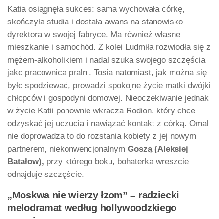
Katia osiągnęła sukces: sama wychowała córkę,
skończyła studia i dostała awans na stanowisko
dyrektora w swojej fabryce. Ma również własne
mieszkanie i samochód. Z kolei Ludmiła rozwiodła się z
mężem-alkoholikiem i nadal szuka swojego szczęścia
jako pracownica pralni. Tosia natomiast, jak można się
było spodziewać, prowadzi spokojne życie matki dwójki
chłopców i gospodyni domowej. Nieoczekiwanie jednak
w życie Katii ponownie wkracza Rodion, który chce
odzyskać jej uczucia i nawiązać kontakt z córką. Omal
nie doprowadza to do rozstania kobiety z jej nowym
partnerem, niekonwencjonalnym
Goszą (Aleksiej
Batałow),
przy którego boku, bohaterka wreszcie
odnajduje szczęście.
„Moskwa nie wierzy łzom” – radziecki
melodramat według hollywoodzkiego