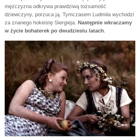
mężczyzna odkrywa prawdziwą tożsamość
dziewczyny, porzuca ją. Tymczasem Ludmiła wychodzi
za znanego hokeistę Siergieja.
Następnie wkraczamy
w życie bohaterek po dwudziestu latach
.