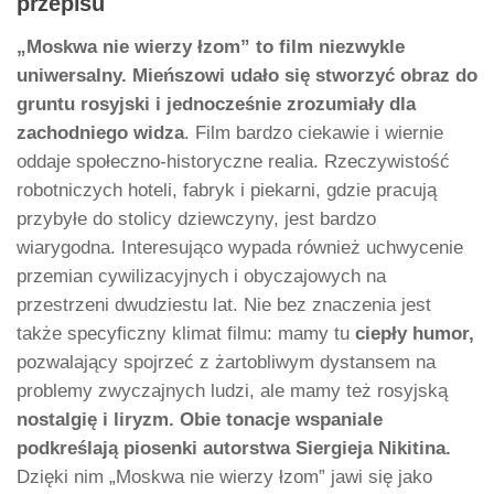
przepisu
„Moskwa nie wierzy łzom” to film niezwykle
uniwersalny. Mieńszowi udało się stworzyć obraz do
gruntu rosyjski i jednocześnie zrozumiały dla
zachodniego widza
. Film bardzo ciekawie i wiernie
oddaje społeczno-historyczne realia. Rzeczywistość
robotniczych hoteli, fabryk i piekarni, gdzie pracują
przybyłe do stolicy dziewczyny, jest bardzo
wiarygodna. Interesująco wypada również uchwycenie
przemian cywilizacyjnych i obyczajowych na
przestrzeni dwudziestu lat. Nie bez znaczenia jest
także specyficzny klimat filmu: mamy tu
ciepły humor,
pozwalający spojrzeć z żartobliwym dystansem na
problemy zwyczajnych ludzi, ale mamy też rosyjską
nostalgię i liryzm.
Obie tonacje wspaniale
podkreślają piosenki autorstwa Siergieja Nikitina.
Dzięki nim „Moskwa nie wierzy łzom” jawi się jako