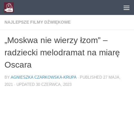
Skip to content
NAJLEPSZE FILMY DŹWIĘKOWE
„Moskwa nie wierzy łzom” –
radziecki melodramat na miarę
Oscara
BY
AGNIESZKA CZARKOWSKA-KRUPA
· PUBLISHED
27 MAJA,
2021
· UPDATED
30 CZERWCA, 2023