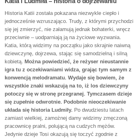
Katia i Ludmiła – historia o dojrzewaniu
Historia Katii została pokazana niezwykle ciepło i
jednocześnie wzruszająco. Trudy, z którymi przychodzi
się jej zmierzyć, nie załamują jednak bohaterki, wręcz
przeciwnie – uodparniają ją na życiowe wyzwania.
Katia, którą widzimy na początku jako skrajnie naiwną
dziewczynę, dojrzewa, stając się samodzielną i silną
kobietą.
Można powiedzieć, że reżyser nieustannie
igra tu z oczekiwaniami widza, grając tym samym z
konwencją melodramatu. Wydaje się bowiem, że
wszystkie znaki wskazują na to, iż los dziewczyny
potoczy się w stronę przegranej. Tymczasem dzieje
się zupełnie odwrotnie. Podobnie nieoczekiwanie
układa się historia Ludmiły.
Po dwudziestu latach
zamiast wielkiej, zamożnej damy widzimy zmęczoną
pracownicę pralni, polującą na cudzych mężów.
Jedynie dzieje Tosi okazują się toczyć zgodnie z