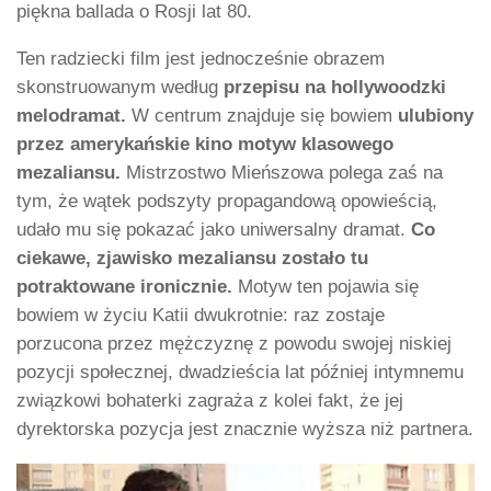
piękna ballada o Rosji lat 80.
Ten radziecki film jest jednocześnie obrazem
skonstruowanym według
przepisu na hollywoodzki
melodramat.
W centrum znajduje się bowiem
ulubiony
przez amerykańskie kino motyw klasowego
mezaliansu.
Mistrzostwo Mieńszowa polega zaś na
tym, że wątek podszyty propagandową opowieścią,
udało mu się pokazać jako uniwersalny dramat.
Co
ciekawe, zjawisko mezaliansu zostało tu
potraktowane ironicznie.
Motyw ten pojawia się
bowiem w życiu Katii dwukrotnie: raz zostaje
porzucona przez mężczyznę z powodu swojej niskiej
pozycji społecznej, dwadzieścia lat później intymnemu
związkowi bohaterki zagraża z kolei fakt, że jej
dyrektorska pozycja jest znacznie wyższa niż partnera.