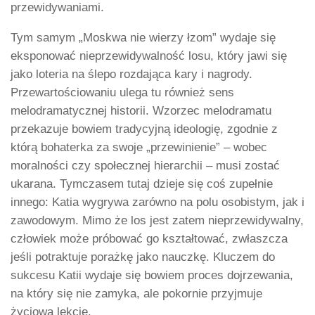
przewidywaniami.
Tym samym „Moskwa nie wierzy łzom” wydaje się
eksponować nieprzewidywalność losu, który jawi się
jako loteria na ślepo rozdająca kary i nagrody.
Przewartościowaniu ulega tu również sens
melodramatycznej historii. Wzorzec melodramatu
przekazuje bowiem tradycyjną ideologię, zgodnie z
którą bohaterka za swoje „przewinienie” – wobec
moralności czy społecznej hierarchii – musi zostać
ukarana. Tymczasem tutaj dzieje się coś zupełnie
innego: Katia wygrywa zarówno na polu osobistym, jak i
zawodowym. Mimo że los jest zatem nieprzewidywalny,
człowiek może próbować go kształtować, zwłaszcza
jeśli potraktuje porażkę jako nauczkę. Kluczem do
sukcesu Katii wydaje się bowiem proces dojrzewania,
na który się nie zamyka, ale pokornie przyjmuje
życiową lekcję.