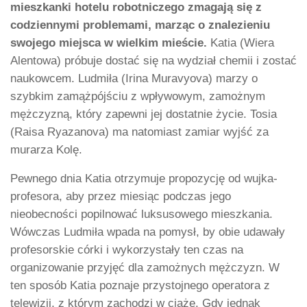
mieszkanki hotelu robotniczego zmagają się z
codziennymi problemami, marząc o znalezieniu
swojego miejsca w wielkim mieście.
Katia (Wiera
Alentowa) próbuje dostać się na wydział chemii i zostać
naukowcem. Ludmiła (Irina Muravyova) marzy o
szybkim zamążpójściu z wpływowym, zamożnym
mężczyzną, który zapewni jej dostatnie życie. Tosia
(Raisa Ryazanova) ma natomiast zamiar wyjść za
murarza Kolę.
Pewnego dnia Katia otrzymuje propozycję od wujka-
profesora, aby przez miesiąc podczas jego
nieobecności popilnować luksusowego mieszkania.
Wówczas Ludmiła wpada na pomysł, by obie udawały
profesorskie córki i wykorzystały ten czas na
organizowanie przyjęć dla zamożnych mężczyzn. W
ten sposób Katia poznaje przystojnego operatora z
telewizji, z którym zachodzi w ciążę. Gdy jednak