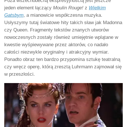
Poza wszechobecną ekspresyjnością jest jeszcze
jeden element łączący
Moulin Rouge!
z
Wielkim
Gatsbym
, a mianowicie współczesna muzyka.
Usłyszymy tutaj światowe hity takich sław jak Madonna
czy Queen. Fragmenty tekstów znanych utworów
nowoczesnych zostały również umiejętnie wplątane w
kwestie wyśpiewywane przez aktorów, co nadało
całości niezwykle oryginalny i atrakcyjny wymiar.
Ponadto obraz ten bardzo przypomina sztukę teatralną
czy wręcz operę, którą zresztą Luhrmann zajmował się
w przeszłości.