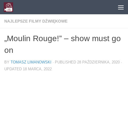
Skip to content
NAJLEPSZE FILMY DŹWIĘKOWE
„Moulin Rouge!” – show must go
on
BY
TOMASZ LIMANOWSKI
· PUBLISHED
28 PAŹDZIERNIKA, 2020
·
UPDATED
18 MARCA, 2022