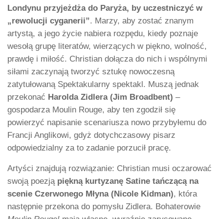
Londynu przyjeżdża do Paryża, by uczestniczyć w
„rewolucji cyganerii”
. Marzy, aby zostać znanym
artystą, a jego życie nabiera rozpędu, kiedy poznaje
wesołą grupę literatów, wierzących w piękno, wolność,
prawdę i miłość. Christian dołącza do nich i wspólnymi
siłami zaczynają tworzyć sztukę nowoczesną
zatytułowaną Spektakularny spektakl. Muszą jednak
przekonać
Harolda Zidlera (Jim Broadbent)
–
gospodarza Moulin Rouge, aby ten zgodził się
powierzyć napisanie scenariusza nowo przybyłemu do
Francji Anglikowi, gdyż dotychczasowy pisarz
odpowiedzialny za to zadanie porzucił pracę.
Artyści znajdują rozwiązanie: Christian musi oczarować
swoją poezją
piękną kurtyzanę Satine tańczącą na
scenie Czerwonego Młyna (Nicole Kidman)
, która
następnie przekona do pomysłu Zidlera. Bohaterowie