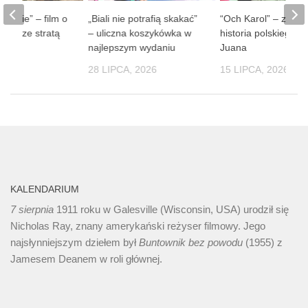
 ludzie” – film o
„Biali nie potrafią skakać”
“Och Karol” – zaba
obie ze stratą
– uliczna koszykówka w
historia polskiego D
soby
najlepszym wydaniu
Juana
 2026
28 LIPCA, 2026
15 LIPCA, 2026
KALENDARIUM
7 sierpnia
1911 roku w Galesville (Wisconsin, USA) urodził się
Nicholas Ray, znany amerykański reżyser filmowy. Jego
najsłynniejszym dziełem był
Buntownik bez
powodu
(1955) z
Jamesem Deanem w roli głównej.