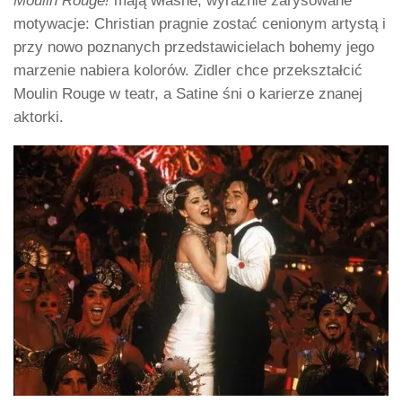
Moulin Rouge!
mają własne, wyraźnie zarysowane
motywacje: Christian pragnie zostać cenionym artystą i
przy nowo poznanych przedstawicielach bohemy jego
marzenie nabiera kolorów. Zidler chce przekształcić
Moulin Rouge w teatr, a Satine śni o karierze znanej
aktorki.