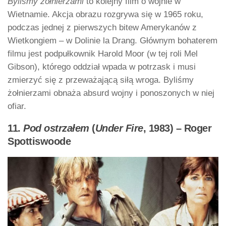
Byliśmy żołnierzami
to kolejny film o wojnie w
Wietnamie. Akcja obrazu rozgrywa się w 1965 roku,
podczas jednej z pierwszych bitew Amerykanów z
Wietkongiem – w Dolinie la Drang. Głównym bohaterem
filmu jest podpułkownik Harold Moor (w tej roli Mel
Gibson), którego oddział wpada w potrzask i musi
zmierzyć się z przeważającą siłą wroga. Byliśmy
żołnierzami obnaża absurd wojny i ponoszonych w niej
ofiar.
11.
Pod ostrzałem
(
Under Fire
, 1983) – Roger
Spottiswoode