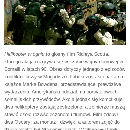
Helikopter w ogniu
to głośny film Ridleya Scotta,
którego akcja rozgrywa się w czasie wojny domowej w
Somalii w latach 90. Obraz dotyczy jednego z epizodów
konfliktu: bitwy w Mogadiszu. Fabuła została oparta na
książce Marka Bowdena, przedstawiającej prawdziwe
wydarzenia. Amerykański oddział ma porwać dwóch
somalijskich przywódców. Akcja jednak się komplikuje,
dwa helikoptery zostają zestrzelone, a żołnierze muszą
stawić czoło rozwścieczonemu tłumowi. Film zdobył
dwa Oscary: za montaż i dźwięk, a autorem zdjęć do
dzieła Scotta był Sławomir Idziak. W filmie wystąpili