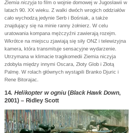
Ziemia niczyja
to film o wojnie domowej w Jugosławii w
latach 90. XX wieku. Z walki dwóch wrogich oddziałów
cało wychodzą jedynie Serb i Bośniak, a także
znajdujący się na minie ranny żołnierz. W celu
uratowania kompana mężczyźni zawierają rozejm.
Wkrótce na miejscu zjawiają się siły ONZ i telewizyjna
kamera, która transmituje sensacyjne wydarzenie.
Utrzymana w klimacie tragikomedii Ziemia niczyja
zdobyła między innymi Oscara, Złoty Glob i Złotą
Palmę. W rolach głównych wystąpili Branko Djuric i
Rene Bitorajac.
14.
Helikopter w ogniu
(
Black Hawk Down
,
2001) – Ridley Scott