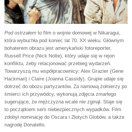
Pod ostrzałem
to film o wojnie domowej w Nikaragui,
która wybuchła pod koniec lat 70. XX wieku. Głównym
bohaterem obrazu jest amerykański fotoreporter,
Russell Price (Nick Nolte), który udaje się w rejon
konfliktu, żeby relacjonować przebieg wydarzeń.
Towarzyszą mu współpracownicy: Alex Grazier (Gene
Hackman) i Claire (Joanna Cassidy). Grupie udaje się
dotrzeć do obozu partyzantów. Za namową żołnierzy po
śmierci ich przywódcy, wykonują zdjęcia zmarłego
sugerujące, że mężczyzna wcale nie zginął. Staje się
to początkiem serii niebezpiecznych wypadków. Film
zdobył nominację do Oscara i Złotych Globów, a także
nagrodę Donatello.