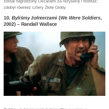
został nagrodzony Oscarami za reżyserię i montaż;
zdobył również cztery Złote Globy.
10.
Byliśmy żołnierzami
(
We Were Soldiers
,
2002) – Randall Wallace