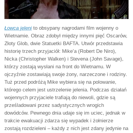
Łowca jeleni
to obsypany nagrodami film wojenny o
Wietnamie. Obraz zdobył między innymi pięć Oscarów,
Złoty Glob, dwie Statuetki BAFTA. Utwór przedstawia
historię trzech przyjaciół: Mike’a (Robert De Niro),
Nicka (Christopher Walken) i Stevena (John Savage),
którzy zostają wysłani na front do Wietnamu. W
ojczyźnie zostawiają swoje żony, narzeczone i rodziny.
Tuż przed podróżą Mike wybiera się na polowanie,
którego celem jest ustrzelenie jelenia. Podczas działań
wojennych przyjaciele trafiają do niewoli, gdzie są
prześladowani przez sadystycznych wrogich
dowódców. Pewnego dnia udaje się im uciec, jednak w
trakcie ewakuacji zdarza się wypadek i żołnierze
zostają rozdzieleni – każdy z nich jest zdany jedynie na