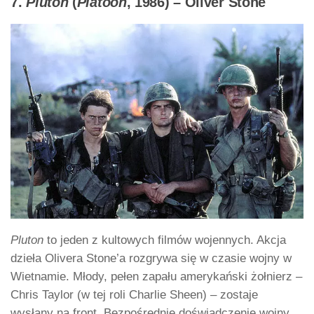
7.
Pluton
(
Platoon
, 1986) – Oliver Stone
Pluton
to jeden z kultowych filmów wojennych. Akcja
dzieła Olivera Stone’a rozgrywa się w czasie wojny w
Wietnamie. Młody, pełen zapału amerykański żołnierz –
Chris Taylor (w tej roli Charlie Sheen) – zostaje
wysłany na front. Bezpośrednie doświadczenie wojny