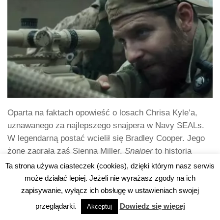
Oparta na faktach opowieść o losach Chrisa Kyle’a,
uznawanego za najlepszego snajpera w Navy SEALs.
W legendarną postać wcielił się Bradley Cooper. Jego
żonę zagrała zaś Sienna Miller.
Snajper
to historia
rozgrywająca się na pograniczu dwóch światów: wojny i
Ta strona używa ciasteczek (cookies), dzięki którym nasz serwis
pokoju, życia rodzinnego i samotności. Ironia losu
może działać lepiej. Jeżeli nie wyrażasz zgody na ich
polega zaś na tym, że największe zagrożenie może
zapisywanie, wyłącz ich obsługę w ustawieniach swojej
czyhać w najbardziej niewinnych okolicznościach.
przeglądarki.
Dowiedz się więcej
Akceptuj