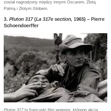
został nagrodzony między innymi Oscarem, Złotą
Palmą i Złotym Globem.
3.
Pluton 317
(
La 317e section,
1965) – Pierre
Schoendoerffer
Pluton 317
to francuski film wojenny, którego akcja