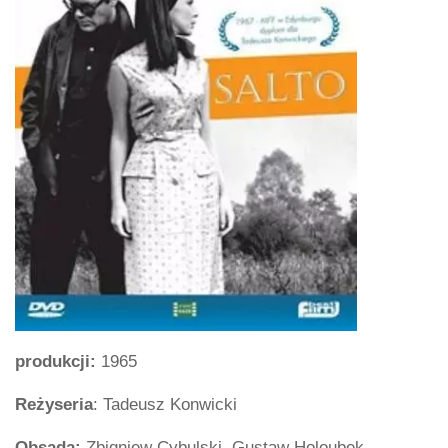
produkcji:
1965
Reżyseria
: Tadeusz Konwicki
Obsada:
Zbigniew Cybulski, Gustaw Holoubek,