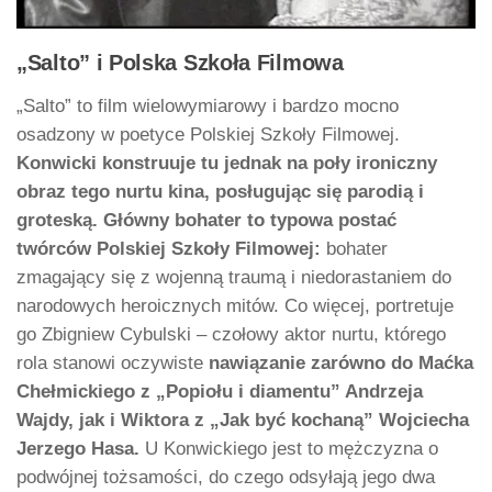
„Salto” i Polska Szkoła Filmowa
„Salto” to film wielowymiarowy i bardzo mocno
osadzony w poetyce Polskiej Szkoły Filmowej.
Konwicki konstruuje tu jednak na poły ironiczny
obraz tego nurtu kina, posługując się parodią i
groteską. Główny bohater to typowa postać
twórców Polskiej Szkoły Filmowej:
bohater
zmagający się z wojenną traumą i niedorastaniem do
narodowych heroicznych mitów. Co więcej, portretuje
go Zbigniew Cybulski – czołowy aktor nurtu, którego
rola stanowi oczywiste
nawiązanie zarówno do Maćka
Chełmickiego z „Popiołu i diamentu” Andrzeja
Wajdy, jak i Wiktora z „Jak być kochaną” Wojciecha
Jerzego Hasa.
U Konwickiego jest to mężczyzna o
podwójnej tożsamości, do czego odsyłają jego dwa