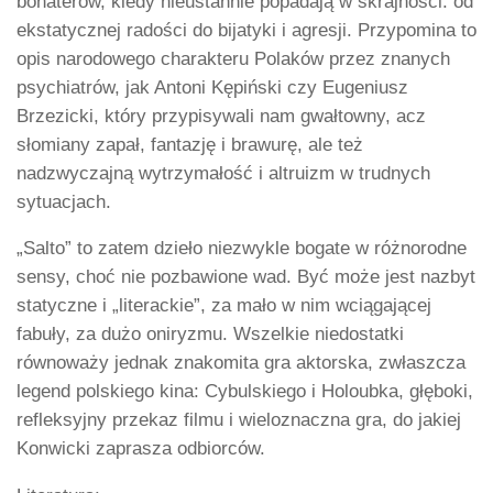
bohaterów, kiedy nieustannie popadają w skrajności: od
ekstatycznej radości do bijatyki i agresji. Przypomina to
opis narodowego charakteru Polaków przez znanych
psychiatrów, jak Antoni Kępiński czy Eugeniusz
Brzezicki, który przypisywali nam gwałtowny, acz
słomiany zapał, fantazję i brawurę, ale też
nadzwyczajną wytrzymałość i altruizm w trudnych
sytuacjach.
„Salto” to zatem dzieło niezwykle bogate w różnorodne
sensy, choć nie pozbawione wad. Być może jest nazbyt
statyczne i „literackie”, za mało w nim wciągającej
fabuły, za dużo oniryzmu. Wszelkie niedostatki
równoważy jednak znakomita gra aktorska, zwłaszcza
legend polskiego kina: Cybulskiego i Holoubka, głęboki,
refleksyjny przekaz filmu i wieloznaczna gra, do jakiej
Konwicki zaprasza odbiorców.