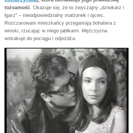
tożsamość
. Okazuje się, że to zwyczajny „dziwkarz i
łgarz” – nieodpowiedzialny małżonek i ojciec.
Rozczarowani mieszkańcy przeganiają bohatera z
wioski, rzucając w niego jabłkami. Mężczyzna
wskakuje do pociągu i odjeżdża.