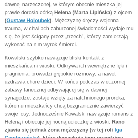
dawnej narzeczonej, w którym obecnie mieszka jej
prawie dorosła córką
Helena (Marta Lipińska)
z ojcem
(
Gustaw Holoubek
)
. Mężczyznę dręczy wojenna
trauma, w chwilach zaburzonej świadomości wydaje mu
się, że jest ścigany przez „trzech”, którzy zamierzają
wykonać na nim wyrok śmierci.
Kowalski szybko nawiązuje bliski kontakt z
mieszkańcami wioski. Odkrywa ich wewnętrzne lęki i
pragnienia, prowadzi głębokie rozmowy, a nawet
uzdrawia chore dzieci. W końcu podczas wieczornej
zabawy tanecznej odbywającej się w dawnej
synagodze, zostaje wzięty za natchnionego proroka,
któremu mieszkańcy chcą bezgranicznie zawierzyć
swoje losy. Jednocześnie Kowalski nawiązuje romans z
Heleną i obiecuje jej nocną ucieczkę z wioski.
Rano
zjawia się jednak żona mężczyzny (w tej roli
Iga
Cembrzyńska
), która demaskuje jego prawdziwą