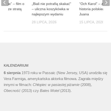
 ludzie” – film o
„Biali nie potrafią skakać”
“Och Karol” – zaba
obie ze stratą
– uliczna koszykówka w
historia polskiego D
soby
najlepszym wydaniu
Juana
 2026
28 LIPCA, 2026
15 LIPCA, 2026
KALENDARIUM
6 sierpnia
1973 roku w Passaic (New Jersey, USA) urodziła się
Vera Farmiga, amerykańska aktorka filmowa. Zagrała między
innymi w filmach:
Chłopiec w pasiastej piżamie
(2008),
Obecność
(2013) czy
Bates Motel
(2013).