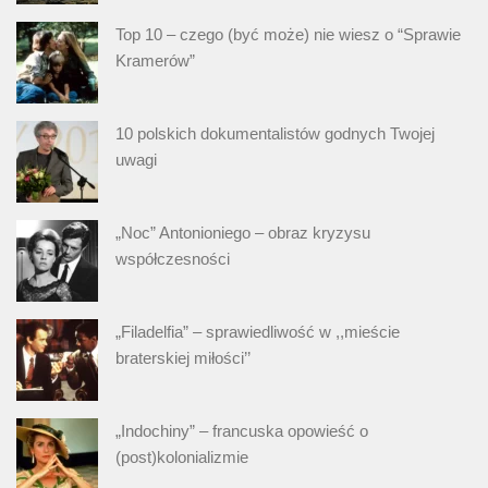
Top 10 – czego (być może) nie wiesz o “Sprawie
Kramerów”
10 polskich dokumentalistów godnych Twojej
uwagi
„Noc” Antonioniego – obraz kryzysu
współczesności
„Filadelfia” – sprawiedliwość w ,,mieście
braterskiej miłości’’
„Indochiny” – francuska opowieść o
(post)kolonializmie