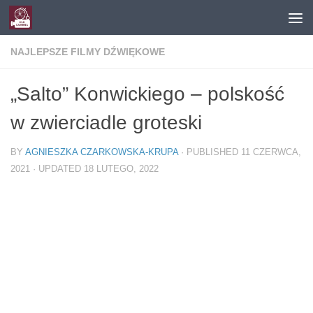
Skip to content
NAJLEPSZE FILMY DŹWIĘKOWE
„Salto” Konwickiego – polskość
w zwierciadle groteski
BY
AGNIESZKA CZARKOWSKA-KRUPA
· PUBLISHED
11 CZERWCA,
2021
· UPDATED
18 LUTEGO, 2022