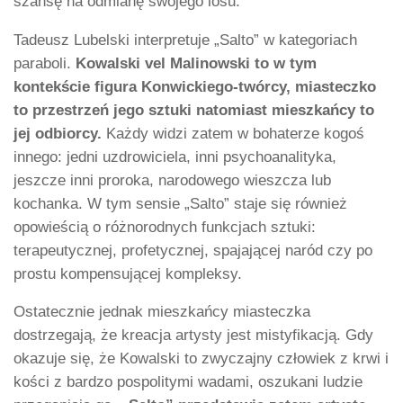
szansę na odmianę swojego losu.
Tadeusz Lubelski interpretuje „Salto” w kategoriach
paraboli.
Kowalski vel Malinowski to w tym
kontekście figura Konwickiego-twórcy, miasteczko
to przestrzeń jego sztuki natomiast mieszkańcy to
jej odbiorcy.
Każdy widzi zatem w bohaterze kogoś
innego: jedni uzdrowiciela, inni psychoanalityka,
jeszcze inni proroka, narodowego wieszcza lub
kochanka. W tym sensie „Salto” staje się również
opowieścią o różnorodnych funkcjach sztuki:
terapeutycznej, profetycznej, spajającej naród czy po
prostu kompensującej kompleksy.
Ostatecznie jednak mieszkańcy miasteczka
dostrzegają, że kreacja artysty jest mistyfikacją. Gdy
okazuje się, że Kowalski to zwyczajny człowiek z krwi i
kości z bardzo pospolitymi wadami, oszukani ludzie