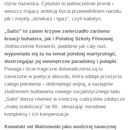
różne nazwiska. Cybulski to jednocześnie prorok i
wieszcz mający ambicję bycia przewodnikiem narodu,
jak i zwykły „dziwkarz i łgarz”, czyli kabotyn.
„Salto” to zatem krzywe zwierciadło zarówno
kreacji bohatera, jak i Polskiej Szkoły Filmowej.
Jednocześnie Konwicki, podobnie jak cały nurt,
wypowiada się tu na temat polskiej martyrologii,
dostrzegając jej wewnętrzne paradoksy i pułapki.
Powaga i iście tragiczne doświadczenia są tu
zanurzone w poetyce absurdu, która oddaje przeżycia
całego pokolenia – dotkniętego wojną, a następnie
złudzeniem budowania nowego socjalistycznego ładu.
„Salto” bierze również w ironiczny cudzysłów zdobycze
„małej stabilizacji” lat 60., obnażając narodowe
kompleksy i ich kompensacje.
Kowalski vel Malinowski jako wodzirej tanecznej