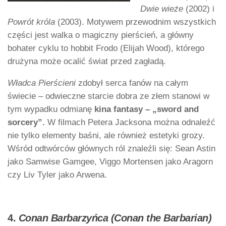
Dwie wieże
(2002) i
Powrót króla
(2003). Motywem przewodnim wszystkich
części jest walka o magiczny pierścień, a główny
bohater cyklu to hobbit Frodo (Elijah Wood), którego
drużyna może ocalić świat przed zagładą.
Władca Pierścieni
zdobył serca fanów na całym
świecie – odwieczne starcie dobra ze złem stanowi w
tym wypadku odmianę
kina fantasy – „sword and
sorcery”.
W filmach Petera Jacksona można odnaleźć
nie tylko elementy baśni, ale również estetyki grozy.
Wśród odtwórców głównych ról znaleźli się: Sean Astin
jako Samwise Gamgee, Viggo Mortensen jako Aragorn
czy Liv Tyler jako Arwena.
4.
Conan Barbarzyńca (Conan the Barbarian)