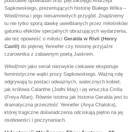
podstawie opowiadań oraz pięcioksięgu Andrzeja
Sapkowskiego, prezentujących historię Białego Wilka –
Wiedźmina i jego niesamowitych przygód. Znajdziemy
tu nie tylko sporą dawkę uwielbianych przez miłośników
gatunku efektów specjalnych obrazujących wydarzenia,
ale też opowieść o miłości
Geralda w Rivii
(Henry
Cavill)
do pięknej Yennefer czy historię przyjaźni
czarownika z zabawnym poetą Jaskrem.
Wiedźmin
jako serial niezwykle ciekawie eksponuje
feministyczne wątki prozy Sapkowskiego. Ważną rolę
odgrywają tu postaci odważnych, walecznych kobiet,
jak królowa Calanthe (Jodhi May) i jej wnuczka Cirilla
(Freya Allan). Równie istotna jak historia Geralda jest tu
dramatyczna przeszłość Yennefer (Anya Chalotra),
której tragiczne doświadczenia odciskają piętno na jej
osobowości i poczynaniach.