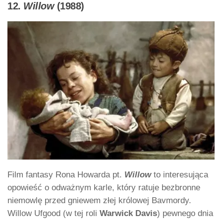
12.
Willow
(1988)
Film fantasy Rona Howarda pt.
Willow
to interesująca
opowieść o odważnym karle, który ratuje bezbronne
niemowlę przed gniewem złej królowej Bavmordy.
Willow Ufgood (w tej roli
Warwick Davis
) pewnego dnia