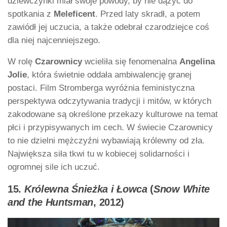
dziewczynki miał swoje powody, by nie dążyć do
spotkania z
Meleficent
. Przed laty skradł, a potem
zawiódł jej uczucia, a także odebrał czarodziejce coś
dla niej najcenniejszego.
W rolę
Czarownicy
wcieliła się fenomenalna
Angelina
Jolie
, która świetnie oddała ambiwalencję granej
postaci. Film Stromberga wyróżnia feministyczna
perspektywa odczytywania tradycji i mitów, w których
zakodowane są określone przekazy kulturowe na temat
płci i przypisywanych im cech. W świecie Czarownicy
to nie dzielni mężczyźni wybawiają królewny od zła.
Największa siła tkwi tu w kobiecej solidarności i
ogromnej sile ich uczuć.
15.
Królewna Śnieżka i Łowca
(
Snow White
and the Huntsman
, 2012)