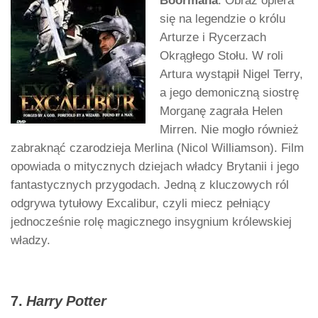
Boormana
. Obraz opiera
się na legendzie o królu
Arturze i Rycerzach
Okrągłego Stołu. W roli
Artura wystąpił Nigel Terry,
a jego demoniczną siostrę
Morganę zagrała Helen
Mirren. Nie mogło również
zabraknąć czarodzieja Merlina (Nicol Williamson). Film
opowiada o mitycznych dziejach władcy Brytanii i jego
fantastycznych przygodach. Jedną z kluczowych ról
odgrywa tytułowy Excalibur, czyli miecz pełniący
jednocześnie rolę magicznego insygnium królewskiej
władzy.
7.
Harry Potter