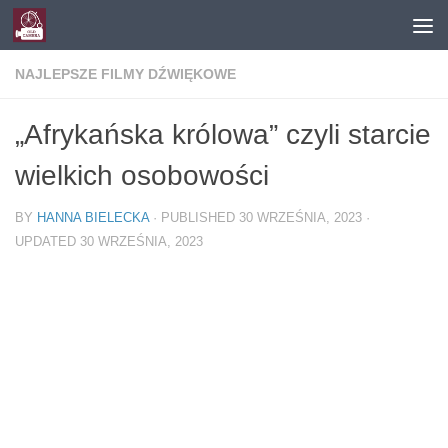
Skip to content
NAJLEPSZE FILMY DŹWIĘKOWE
„Afrykańska królowa” czyli starcie
wielkich osobowości
BY
HANNA BIELECKA
· PUBLISHED
30 WRZEŚNIA, 2023
·
UPDATED
30 WRZEŚNIA, 2023