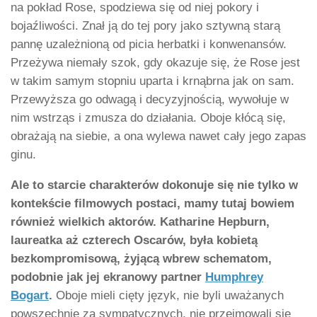
na pokład Rose, spodziewa się od niej pokory i
bojaźliwości. Znał ją do tej pory jako sztywną starą
pannę uzależnioną od picia herbatki i konwenansów.
Przeżywa niemały szok, gdy okazuje się, że Rose jest
w takim samym stopniu uparta i krnąbrna jak on sam.
Przewyższa go odwagą i decyzyjnością, wywołuje w
nim wstrząs i zmusza do działania. Oboje kłócą się,
obrażają na siebie, a ona wylewa nawet cały jego zapas
ginu.
Ale to starcie charakterów dokonuje się nie tylko w
kontekście filmowych postaci, mamy tutaj bowiem
również wielkich aktorów. Katharine Hepburn,
laureatka aż czterech Oscarów, była kobietą
bezkompromisową, żyjącą wbrew schematom,
podobnie jak jej ekranowy partner
Humphrey
Bogart
.
Oboje mieli cięty język, nie byli uważanych
powszechnie za sympatycznych, nie przejmowali się