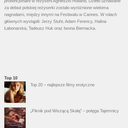
prowincjonalni
w reżyserii Agnieszki Holland. Dzieło uznawane
za debiut polskiej reżyserki zostało wyróżnione wieloma
nagrodami, między innymi na Festiwalu w Cannes. W rolach
głównych wystąpili: Jerzy Stuhr, Adam Ferency, Halina
Łabonarska, Tadeusz Huk oraz Iwona Biernacka.
Top 10
Top 20 – najlepsze filmy erotyczne
„Piknik pod Wiszącą Skałą” – potęga Tajemnicy