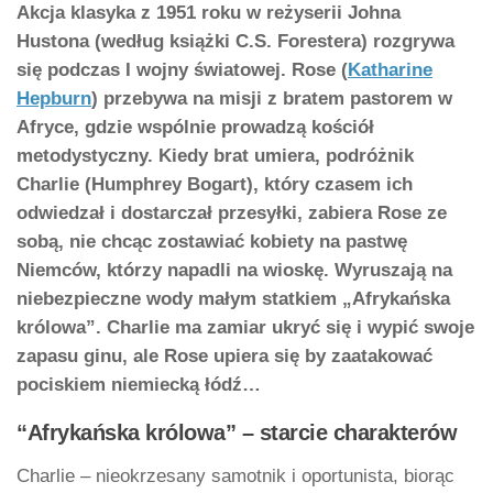
Akcja klasyka z 1951 roku w reżyserii Johna
Hustona (według książki C.S. Forestera) rozgrywa
się podczas I wojny światowej. Rose (
Katharine
Hepburn
) przebywa na misji z bratem pastorem w
Afryce, gdzie wspólnie prowadzą kościół
metodystyczny. Kiedy brat umiera, podróżnik
Charlie (Humphrey Bogart), który czasem ich
odwiedzał i dostarczał przesyłki, zabiera Rose ze
sobą, nie chcąc zostawiać kobiety na pastwę
Niemców, którzy napadli na wioskę. Wyruszają na
niebezpieczne wody małym statkiem „Afrykańska
królowa”. Charlie ma zamiar ukryć się i wypić swoje
zapasu ginu, ale Rose upiera się by zaatakować
pociskiem niemiecką łódź…
“Afrykańska królowa” – starcie charakterów
Charlie – nieokrzesany samotnik i oportunista, biorąc