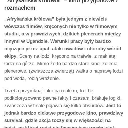
“Afrykańska królowa” – kino przygodowe z
rozmachem
„Afrykańska królowa” była jednym z niewielu
wówczas filmów, kręconych nie tylko w filmowym
studiu, a w prawdziwych, dzikich plenerach między
innymi w Ugandzie. Warunki pracy były bardzo
męczące przez upał, ataki owadów i choroby wśród
ekipy
. Sceny na łodzi kręcono na tratwie, z makietą
łodzi na górze. Mimo że to bardzo stare kino, zdjęcia
plenerowe, (zwłaszcza zwierząt) walka o naprawę łodzi
pod wodą, robią wrażenie.
Trzeba przymknąć oko na realizm, trochę
podkoloryzowano pewne fakty i czasami brakuje logiki,
zwłaszcza w finale pojawia się kilka absurdów.
Jest to
jednak bardzo ciekawe przygodowe kino, prawdziwy
survival, gdzie akcja toczy się w większości na
łodzi, na której rodzi się fascynująca trwała więź