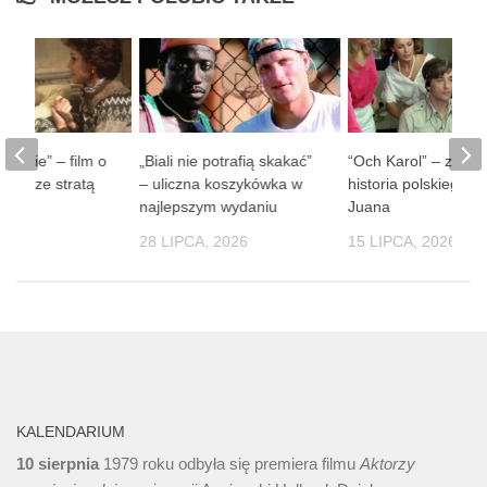
 ludzie” – film o
„Biali nie potrafią skakać”
“Och Karol” – zaba
obie ze stratą
– uliczna koszykówka w
historia polskiego D
soby
najlepszym wydaniu
Juana
 2026
28 LIPCA, 2026
15 LIPCA, 2026
KALENDARIUM
10 sierpnia
1979 roku odbyła się premiera filmu
Aktorzy