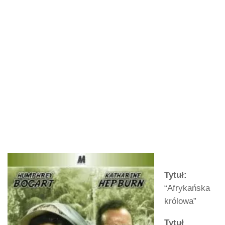
Tytuł:
“Afrykańska
królowa”
Tytuł