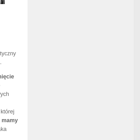
atyczny
.
ięcie
ę
wych
której
go mamy
aka