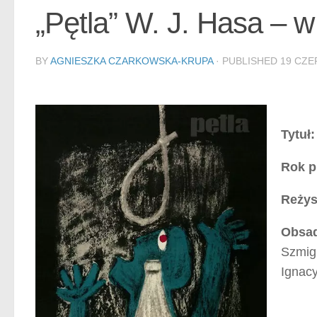
„Pętla” W. J. Hasa – w
BY
AGNIESZKA CZARKOWSKA-KRUPA
· PUBLISHED
19 CZE
Tytuł:
Rok p
Reżys
Obsa
Szmigi
Ignacy