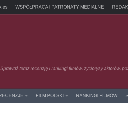
kies
WSPÓŁPRACA I PATRONATY MEDIALNE
REDAK
u. Sprawdź teraz recenzję i rankingi filmów, życiorysy aktorów, p
 RECENZJE
FILM POLSKI
RANKINGI FILMÓW