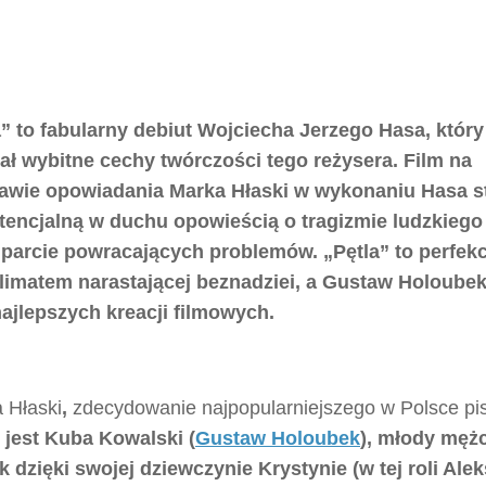
a” to fabularny debiut Wojciecha Jerzego Hasa, który
ał wybitne cechy twórczości tego reżysera. Film na
awie opowiadania Marka Hłaski w wykonaniu Hasa st
tencjalną w duchu opowieścią o tragizmie ludzkiego 
parcie powracających problemów. „Pętla” to perfek
klimatem narastającej beznadziei, a Gustaw Holoubek
najlepszych kreacji filmowych.
 Hłaski
,
zdecydowanie najpopularniejszego w Polsce pi
jest Kuba Kowalski (
Gustaw Holoubek
), młody męż
dzięki swojej dziewczynie Krystynie (w tej roli Ale