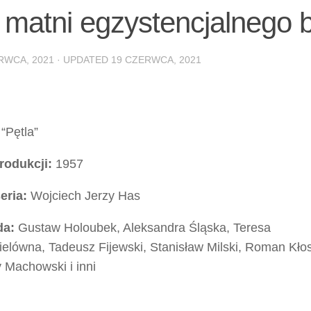
 matni egzystencjalnego 
RWCA, 2021
· UPDATED
19 CZERWCA, 2021
“Pętla”
rodukcji:
1957
eria:
Wojciech Jerzy Has
da:
Gustaw Holoubek, Aleksandra Śląska, Teresa
elówna, Tadeusz Fijewski, Stanisław Milski, Roman Kło
 Machowski i inni