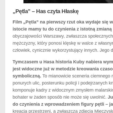
„Pętla” – Has czyta Hłaskę
Film „Pętla” na pierwszy rzut oka wydaje się 
istocie mamy tu do czynienia z istotną zmianą 
obyczajowości Warszawy, zwłaszcza społecznych n
mężczyzny, który ponosi klęskę w walce z własny
człowiek, cynicznie wykorzystujący innych. Jego 
Tymczasem u Hasa historia Kuby nabiera wymi
jest widoczne już w metodzie kreowania czasopr
symboliczną.
To mianowicie sceneria ciemnego 
ponurych ulic, posterunku policji i podejrzanych k
komponuje kadry z widocznym zmysłem malarskim,
bohater w żaden sposób nie może się uwolnić.
Ju
do czynienia z wprowadzeniem figury pętli – j
kreacja przestrzeni, a zwłaszcza zdjęcia Mieczy