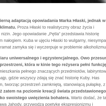
wierną adaptacją opowiadania Marka Hłaski, jednak w
klimatu.
Proza Hłaski to realistyczny obraz życia i
izin. Jego opowiadanie „Pętla” przedstawia historię
m nałogiem. Kuba w ujęciu Hłaski to wulgarny, niesymp
dramat zamyka się i wyczerpuje w problemie alkoholizmu
aru uniwersalnego i egzystencjalnego. Owo przesun
zestrzeni, która w kinie tego reżysera pełni funkcj
mieszkania pełnego znaczących przedmiotów, labirynto
najp, gdzie wszyscy zdają się znać historię Kuby. Has
 tworząc przestrzeń zamkniętą, stanowiącą pułapkę, z 
ż zatem na poziomie kreacji świata przedstawione
ako swoistego uwięzienia bohatera.
Warto dodać, że t
sława Jahody, przywodzą poetykę ekspresjonizmu i