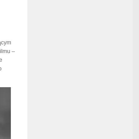
ącym
ilmu –
e
o