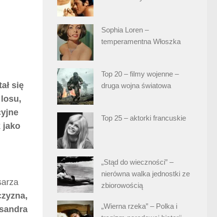
Sophia Loren –
temperamentna Włoszka
Top 20 – filmy wojenne –
ał się
druga wojna światowa
losu,
cyjne
Top 25 – aktorki francuskie
 jako
„Stąd do wieczności” –
nierówna walka jednostki ze
sarza
zbiorowością
czyzna,
„Wierna rzeka” – Polka i
ksandra