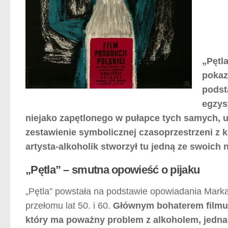
„Pętl
pokaz
podst
egzys
niejako zapętlonego w pułapce tych samych, u
zestawienie symbolicznej czasoprzestrzeni z 
artysta-alkoholik stworzył tu jedną ze swoich 
„Pętla” – smutna opowieść o pijaku
„Pętla” powstała na podstawie opowiadania Marka
przełomu lat 50. i 60.
Głównym bohaterem filmu 
który ma poważny problem z alkoholem, jednak 