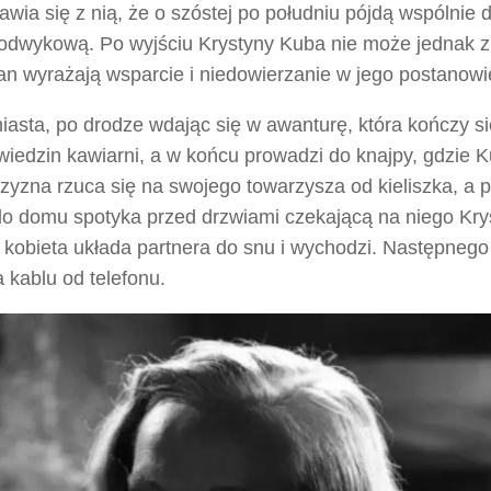
ia się z nią, że o szóstej po południu pójdą wspólnie 
 odwykową. Po wyjściu Krystyny Kuba nie może jednak z
ian wyrażają wsparcie i niedowierzanie w jego postanowi
iasta, po drodze wdając się w awanturę, która kończy si
wiedzin kawiarni, a w końcu prowadzi do knajpy, gdzie 
zyzna rzuca się na swojego towarzysza od kieliszka, a 
 do domu spotyka przed drzwiami czekającą na niego Kry
 kobieta układa partnera do snu i wychodzi. Następnego
 kablu od telefonu.