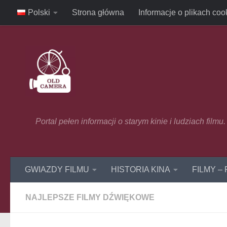
Polski
Strona główna
Informacje o plikach coo
Skip to content
Portal pełen informacji o starym kinie i ludziach film
GWIAZDY FILMU
HISTORIA KINA
FILMY –
NAJLEPSZE FILMY DŹWIĘKOWE