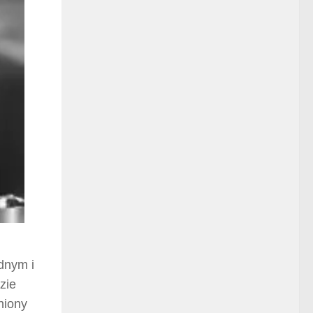
ednym i
zie
niony