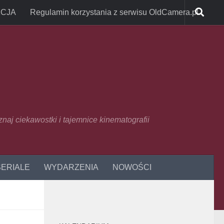
CJA
Regulamin korzystania z serwisu OldCamera.pl
oznaj ciekawostki i tajemnice kinematografii
SERIALE
WYDARZENIA
NOWOŚCI