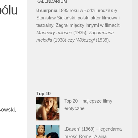
KALENDARIUM
bólu
8 sierpnia
1899 roku w Łodzi urodził się
Stanisław Sielański, polski aktor filmowy i
teatralny. Zagrał między innymi w filmach:
Manewry miłosne
(1935),
Zapomniana
melodia
(1938) czy
Włóczęgi
(1939).
Top 10
Top 20 – najlepsze filmy
erotyczne
sowski,
„Basen” (1969) – legendarna
miłość Romy i Alaina