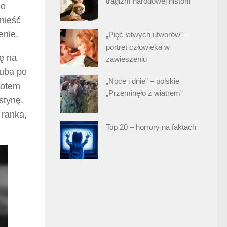
tragizm narodowej historii
do
nieść
enie.
„Pięć łatwych utworów” –
portret człowieka w
ę na
zawieszeniu
Kuba po
„Noce i dnie” – polskie
potem
„Przeminęło z wiatrem”
stynę.
 ranka,
Top 20 – horrory na faktach