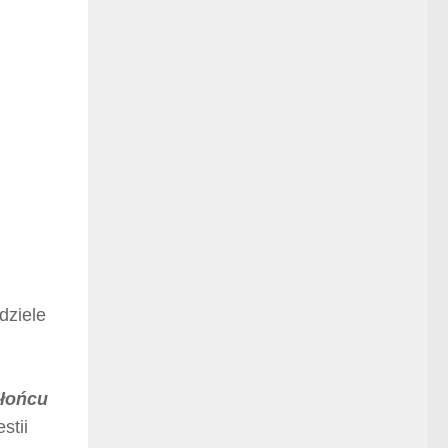
dziele
łońcu
stii