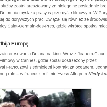
 służby został aresztowany za nielegalne posiadanie bron
a Delon nie myślał o pracy w przemyśle filmowym. W Par
się do dorywczych prac. Związał się również ze środowi
lnicy Saint-Germain-des-Pres, gdzie wkrótce spotkał mło
dbija Europę
ał zainteresowania Delana na kino. Wraz z Jeanem-Clau
 Filmowy w Cannes, gdzie został dostrzeżony przez
wał Francuzowi siedmioletni kontrakt za oceanem. Jedn
inną rolę – w francuskim filmie Yvesa Allegreta
Kiedy ko