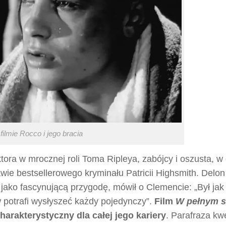
filmie Rocco i jego bracia
ora w mrocznej roli Toma Ripleya, zabójcy i oszusta, w 
wie bestsellerowego kryminału Patricii Highsmith. Delon
jako fascynującą przygodę, mówił o Clemencie: „Był jak
w potrafi wysłyszeć każdy pojedynczy”.
Film
W pełnym s
arakterystyczny dla całej jego kariery
. Parafraza kwe