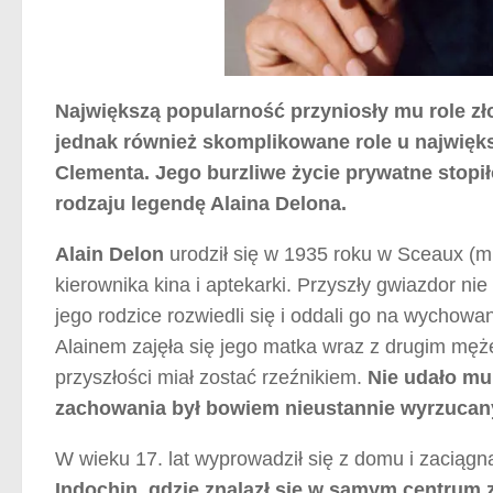
Największą popularność przyniosły mu role z
jednak również skomplikowane role u najwięks
Clementa. Jego burzliwe życie prywatne stopi
rodzaju legendę Alaina Delona.
Alain Delon
urodził się w 1935 roku w Sceaux (m
kierownika kina i aptekarki. Przyszły gwiazdor ni
jego rodzice rozwiedli się i oddali go na wychowa
Alainem zajęła się jego matka wraz z drugim mę
przyszłości miał zostać rzeźnikiem.
Nie udało mu
zachowania był bowiem nieustannie wyrzucany
W wieku 17. lat wyprowadził się z domu i zaciągn
Indochin, gdzie znalazł się w samym centrum z