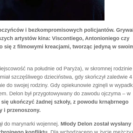
łoczyńców i bezkompromisowych policjantów. Grywa
zych artystów kina: Viscontiego, Antonioniego czy
ło się z filmowymi kreacjami, tworząc jedyną w swoi
iejscowość na południe od Paryża), w skromnej rodzinie
e miał szczęśliwego dzieciństwa, gdy skończył zaledwie 4 
nie do swojej rodziny. Gdy opiekunowie zginęli w wypadk
żem. Delon był przygotowywany do zawodu ojczyma – w
 się ukończyć żadnej szkoły, z powodu krnąbrnego
 i przenoszony.
ął do marynarki wojennej.
Młody Delon został wysłany
brojnego konfliktu.
Dla wchodzącego w życie mężczy