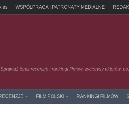
kies
WSPÓŁPRACA I PATRONATY MEDIALNE
REDAK
u. Sprawdź teraz recenzję i rankingi filmów, życiorysy aktorów, p
 RECENZJE
FILM POLSKI
RANKINGI FILMÓW