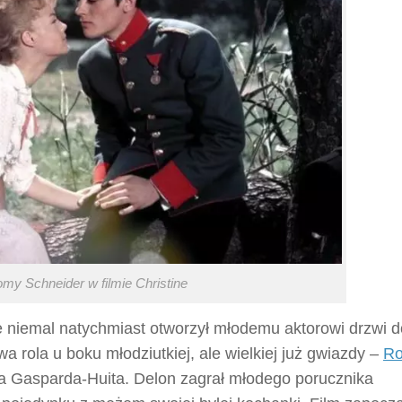
omy Schneider w filmie Christine
że niemal natychmiast otworzył młodemu aktorowi drzwi d
a rola u boku młodziutkiej, ale wielkiej już gwiazdy –
R
a Gasparda-Huita. Delon zagrał młodego porucznika