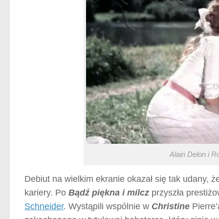
Alain Delon i R
Debiut na wielkim ekranie okazał się tak udany, 
kariery. Po
Bądź piękna i milcz
przyszła prestiżow
Schneider
. Wystąpili wspólnie w
Christine
Pierre’