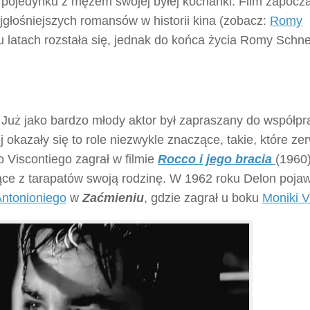
w pojedynku z mężem swojej byłej kochanki. Film zapocz
jgłośniejszych romansów w historii kina (zobacz:
Romy
ku latach rozstała się, jednak do końca życia Romy Schne
. Już jako bardzo młody aktor był zapraszany do współpr
 okazały się to role niezwykle znaczące, takie, które ze
 Viscontiego zagrał w filmie
Rocco i jego bracia
(1960)
jące z tarapatów swoją rodzinę. W 1962 roku Delon pojawi
Antonioniego
w
Zaćmieniu
, gdzie zagrał u boku
Moniki Vi