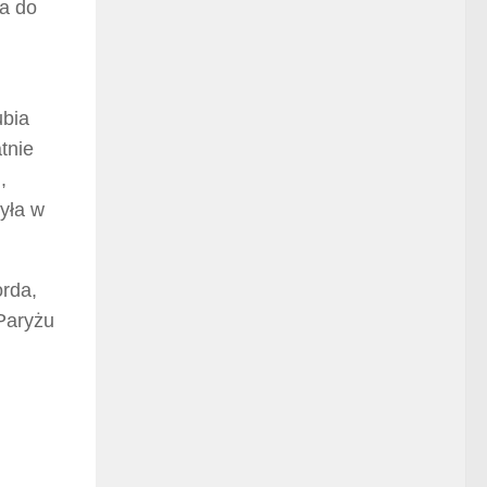
ła do
ubia
tnie
,
yła w
orda,
 Paryżu