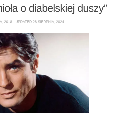
ioła o diabelskiej duszy”
A, 2018
· UPDATED
28 SIERPNIA, 2024