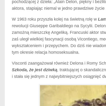
pochodzącej z dzieła: „Alain Delon, piękny i bezlit
aktora, stapiając niemal w jedno prawdziwe życie 
W 1963 roku przyszła kolej na świetną rolę w
Lam
rewolucji Giuseppe Garibaldiego na Sycylii. Delon 
zamożną mieszczkę Angeliką. Francuski aktor stw
zaś uległ wielkiej fascynacji osobą Vicontiego, m
wykształceniem i przepychem. Do dziś nie wiadomo
tym okresie relacja homoseksualna.
Visconti zaangażował również Delona i Romy Schn
Szkoda, że jest dziwką
,
traktującej o skandaliczn
i stała się jednym z najwybitniejszych osiągnięć