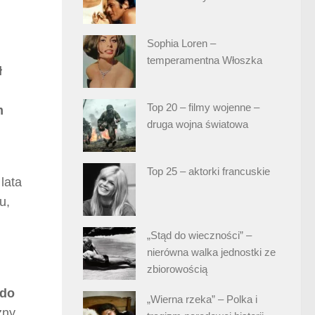
Sophia Loren –
temperamentna Włoszka
ł
Top 20 – filmy wojenne –
m
druga wojna światowa
Top 25 – aktorki francuskie
lata
u,
„Stąd do wieczności” –
nierówna walka jednostki ze
zbiorowością
 do
„Wierna rzeka” – Polka i
zny