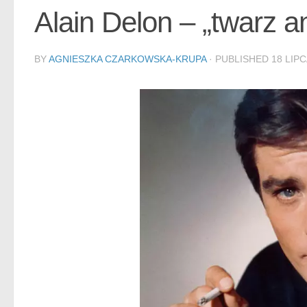
Alain Delon – „twarz an
BY
AGNIESZKA CZARKOWSKA-KRUPA
· PUBLISHED
18 LIPC