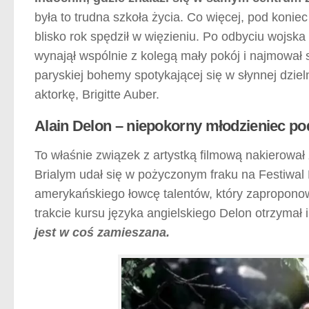
była to trudna szkoła życia. Co więcej, pod koniec
blisko rok spędził w więzieniu. Po odbyciu wojsk
wynajął wspólnie z kolegą mały pokój i najmował 
paryskiej bohemy spotykającej się w słynnej dzie
aktorkę, Brigitte Auber.
Alain Delon – niepokorny młodzieniec po
To właśnie związek z artystką filmową nakierow
Brialym udał się w pożyczonym fraku na Festiwal
amerykańskiego łowcę talentów, który zapropono
trakcie kursu języka angielskiego Delon otrzymał 
jest
w coś zamieszana.