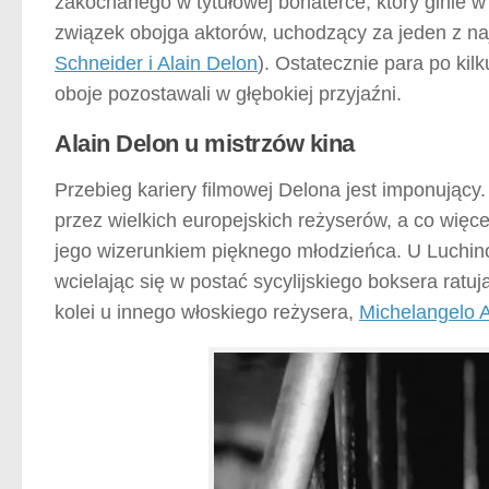
zakochanego w tytułowej bohaterce, który ginie 
związek obojga aktorów, uchodzący za jeden z na
Schneider i Alain Delon
). Ostatecznie para po kil
oboje pozostawali w głębokiej przyjaźni.
Alain Delon u mistrzów kina
Przebieg kariery filmowej Delona jest imponujący
przez wielkich europejskich reżyserów, a co więcej
jego wizerunkiem pięknego młodzieńca. U Luchino
wcielając się w postać sycylijskiego boksera ratu
kolei u innego włoskiego reżysera,
Michelangelo 