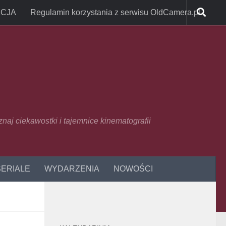
CJA
Regulamin korzystania z serwisu OldCamera.pl
oznaj ciekawostki i tajemnice kinematografii
SERIALE
WYDARZENIA
NOWOŚCI