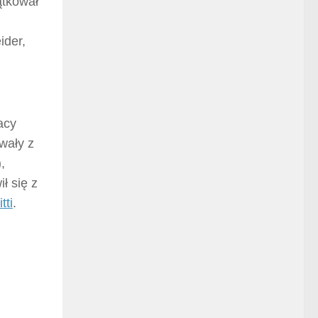
ątkował
ider,
acy
rwały z
,
ł się z
tti
.