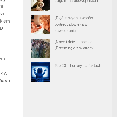
tragizm narodowej historii
i i
yżu
„Pięć łatwych utworów” –
skiem
portret człowieka w
dą
zawieszeniu
„Noce i dnie” – polskie
„Przeminęło z wiatrem”
dem
Top 20 – horrory na faktach
ak w
bieta