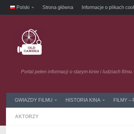
Polski
Strona główna
Informacje o plikach coo
Skip to content
Portal pełen informacji o starym kinie i ludziach film
GWIAZDY FILMU
HISTORIA KINA
FILMY –
AKTORZY