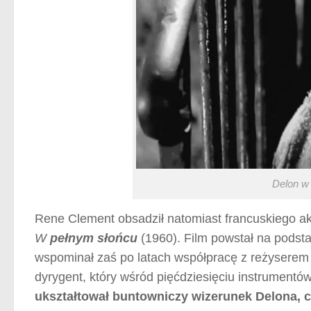
Delon w 
Rene Clement obsadził natomiast francuskiego akt
W
pełnym słońcu
(1960). Film powstał na podsta
wspominał zaś po latach współpracę z reżyserem 
dyrygent, który wśród pięćdziesięciu instrumentó
ukształtował buntowniczy wizerunek Delona, ch