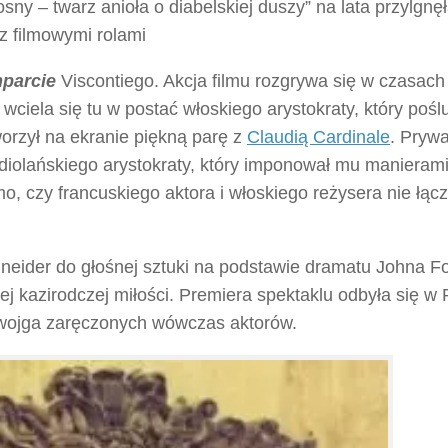
osny – twarz anioła o diabelskiej duszy” na lata przylgnę
z filmowymi rolami
parcie
Viscontiego. Akcja filmu rozgrywa się w czasach
wciela się tu w postać włoskiego arystokraty, który pośl
orzył na ekranie piękną parę z
Claudią Cardinale
. Prywa
ediolańskiego arystokraty, który imponował mu manierami
, czy francuskiego aktora i włoskiego reżysera nie łącz
eider do głośnej sztuki na podstawie dramatu Johna F
ej kazirodczej miłości. Premiera spektaklu odbyła się w
 dwojga zaręczonych wówczas aktorów.