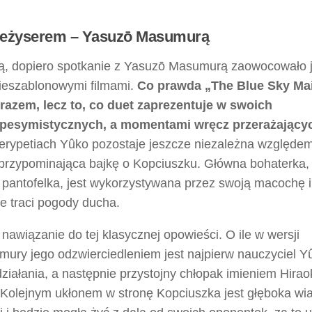
z reżyserem – Yasuzō Masumurą
ą, dopiero spotkanie z Yasuzō Masumurą zaowocowało j
nieszablonowymi filmami.
Co prawda „The Blue Sky Ma
razem, lecz to, co duet zaprezentuje w swoich
, pesymistycznych, a momentami wręcz przerażający
rypetiach Yûko pozostaje jeszcze niezależna względe
a przypominająca bajkę o Kopciuszku. Główna bohaterka,
 pantofelka, jest wykorzystywana przez swoją macochę i
ie traci pogody ducha.
nawiązanie do tej klasycznej opowieści. O ile w wersji
umury jego odzwierciedleniem jest najpierw nauczyciel Y
ałania, a następnie przystojny chłopak imieniem Hirao
ko. Kolejnym ukłonem w stronę Kopciuszka jest głęboka wi