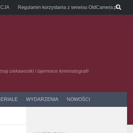
CJA
Regulamin korzystania z serwisu OldCamera.pl
oznaj ciekawostki i tajemnice kinematografii
SERIALE
WYDARZENIA
NOWOŚCI