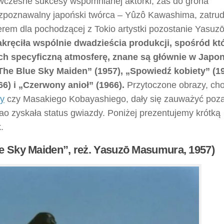
 wczesne sukcesy wspomnianej aktorki, zaś do grona
 rozpoznawalny japoński twórca – Yûzô Kawashima, zatrud
erem dla pochodzącej z Tokio artystki pozostanie Yasuz
akręciła wspólnie dwadzieścia produkcji, spośród kt
ch specyficzną atmosferę, znane są głównie w Japoni
The Blue Sky Maiden” (1957), „Spowiedź kobiety” (19
6) i „Czerwony anioł” (1966).
Przytoczone obrazy, cho
wy
czy Masakiego Kobayashiego, dały się zauważyć poz
ao zyskała status gwiazdy. Poniżej prezentujemy krótką
.
e Sky Maiden”, reż. Yasuzō Masumura, 1957)