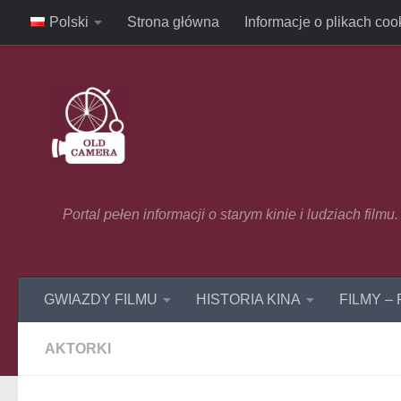
Polski
Strona główna
Informacje o plikach coo
Skip to content
Portal pełen informacji o starym kinie i ludziach film
GWIAZDY FILMU
HISTORIA KINA
FILMY –
AKTORKI