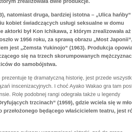
którym zrealizowała dwie produkcje.
, natomiast druga, bardziej istotna – „Ulica hańby” 
iu kobiet świadczących usługi seksualne w domu
 aktorki był Kon Ichikawa, z którym zrealizowała aż
oszło w 1956 roku, za sprawą obrazu „Most Japonii”
m jest „Zemsta Yukinojo” (1963). Produkcja opowi
szczącego się na trzech skorumpowanych mężczyzna
ziców do samobójstwa.
prezentuje tę dramatyczną historię, jest przede wszyst
ązań inscenizacyjnych. I choć Ayako Wakao gra tam pos
nsie. Rolę podobnej rangi odegrała także u legendy
Dryfujących trzcinach” (1959), gdzie wciela się w mł
 przełożonego będącego właścicielem teatru, jest r