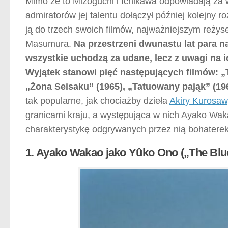
Mimo że to Mizoguchi i Ichikawa odpowiadają za
admiratorów jej talentu dołączył później kolejny
ją do trzech swoich filmów, najważniejszym reżys
Masumura.
Na przestrzeni dwunastu lat para n
wszystkie uchodzą za udane, lecz z uwagi na i
Wyjątek stanowi pięć następujących filmów: „
„Żona Seisaku” (1965), „Tatuowany pająk” (196
tak popularne, jak chociażby dzieła
Akiry Kurosa
granicami kraju, a występująca w nich Ayako Wak
charakterystykę odgrywanych przez nią bohaterek
1. Ayako Wakao jako Yûko Ono („The Blu