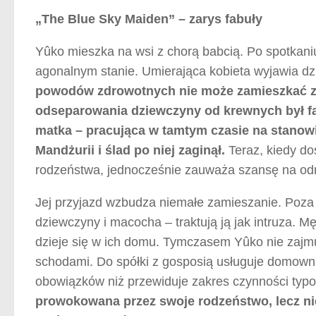
„The Blue Sky Maiden” – zarys fabuły
Yûko mieszka na wsi z chorą babcią. Po spotkaniu
agonalnym stanie. Umierająca kobieta wyjawia dz
powodów zdrowotnych nie może zamieszkać ze
odseparowania dziewczyny od krewnych był fakt
matka – pracująca w tamtym czasie na stanowi
Mandżurii i ślad po niej zaginął.
Teraz, kiedy do
rodzeństwa, jednocześnie zauważa szansę na odna
Jej przyjazd wzbudza niemałe zamieszanie. Poza
dziewczyny i macocha – traktują ją jak intruza. M
dzieje się w ich domu. Tymczasem Yûko nie zajmu
schodami. Do spółki z gosposią usługuje domown
obowiązków niż przewiduje zakres czynności typo
prowokowana przez swoje rodzeństwo, lecz nie 