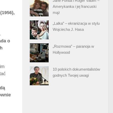
Jane Fonda i Roger Vadim –
Amerykanka i jej francuski
(1956),
mąż
„Lalka” – ekranizacja w stylu
Wojciecha J. Hasa
,
ada o
„Rozmowa” – paranoja w
ch
Hollywood
kim
10 polskich dokumentalistów
tać
godnych Twojej uwagi
odą
ównie