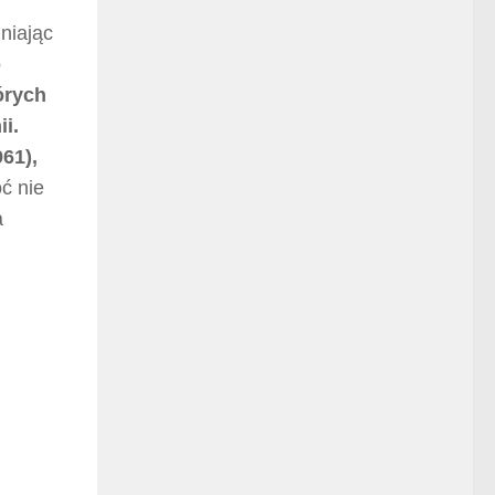
niając
ō
órych
i.
61),
ć nie
a