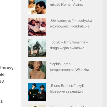
miłość Romy i Alaina
„Gwiezdny pył” – poetycka
przypowieść Kondratiuka
Top 20 – filmy wojenne –
druga wojna światowa
Sophia Loren –
filmowy
temperamentna Włoszka
ałe
33
„Blues Brothers” czyli
bluesowe szaleństwo
u
 z