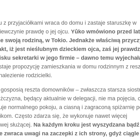
 z przyjaciółkami wraca do domu i zastaje staruszkę w
iewczynie prawdę o jej ojcu.
Yûko wmówiono przed laty
 swoją rodziną, w Tokio. Jednakże właściwą przyc
, iż jest nieślubnym dzieckiem ojca, zaś jej prawd
sku sekretarki w jego firmie – dawno temu wyjechał
staje propozycję zamieszkania w domu rodzinnym z res
lezienie rodzicielki.
 gosposią reszta domowników – zwłaszcza starsza siost
ężczyzna, będący aktualnie w delegacji, nie ma pojęcia, 
je normalnego pokoju, a ciasną i zagraconą spiżarnię 
ikom. Często zdarza się, że wykonuje nawet więcej
wej służącej.
Na każdym kroku jest wyszydzana bądź
zwraca uwagi na zaczepki z ich strony, gdyż ciągle