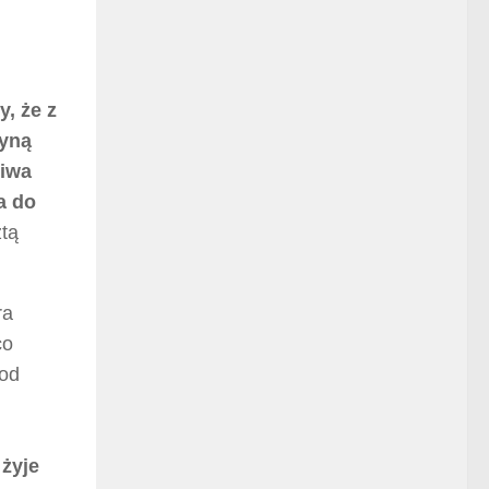
, że z
zyną
ziwa
a do
ztą
ra
co
pod
 żyje