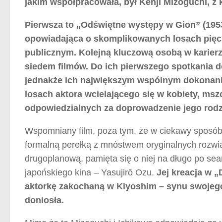
jakim współpracowała, był Kenji Mizoguchi, z 
Pierwsza to „Odświętne występy w Gion” (1953)
opowiadająca o skomplikowanych losach pięc
publicznym. Kolejną kluczową osobą w karierze
siedem filmów. Do ich pierwszego spotkania d
jednakże ich największym wspólnym dokonanie
losach aktora wcielającego się w kobiety, m
odpowiedzialnych za doprowadzenie jego rod
Wspomniany film, poza tym, że w ciekawy sposób 
formalną perełką z mnóstwem oryginalnych rozwi
drugoplanową, pamięta się o niej na długo po sea
japońskiego kina – Yasujirō Ozu.
Jej kreacja w „
aktorkę zakochaną w Kiyoshim – synu swojego
doniosła.