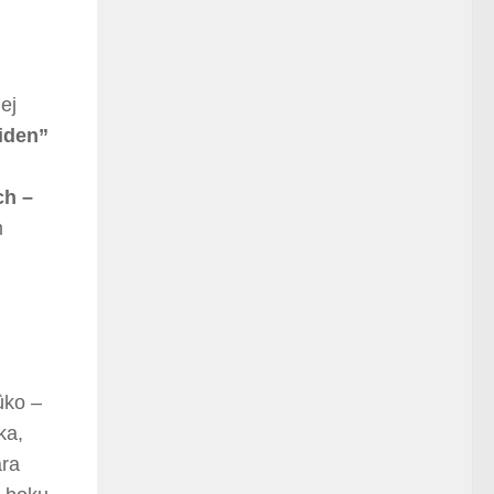
ej
iden”
ch –
m
ûko –
ka,
ara