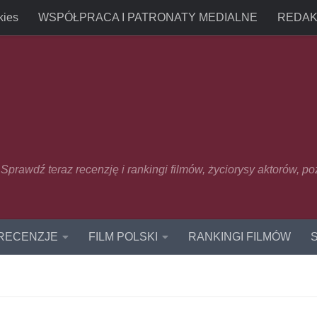
kies
WSPÓŁPRACA I PATRONATY MEDIALNE
REDAK
u. Sprawdź teraz recenzję i rankingi filmów, życiorysy aktorów, p
 RECENZJE
FILM POLSKI
RANKINGI FILMÓW