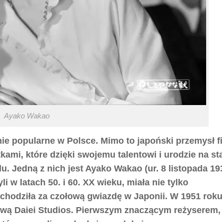
Ayako Wakao
lnie popularne w Polsce. Mimo to japoński przemysł 
ami, które dzięki swojemu talentowi i urodzie na st
u. Jedną z nich jest Ayako Wakao (ur. 8 listopada 19
i w latach 50. i 60. XX wieku, miała nie tylko
chodziła za czołową gwiazdę w Japonii. W 1951 rok
ową Daiei Studios. Pierwszym znaczącym reżyserem,