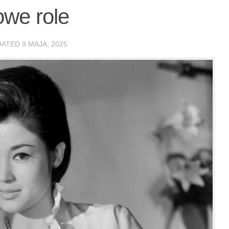
owe role
DATED
9 MAJA, 2025