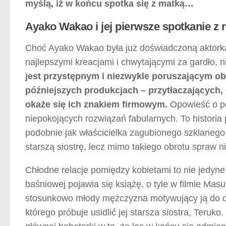
myślą, iż w końcu spotka się z matką…
Ayako Wakao i jej pierwsze spotkanie 
Choć Ayako Wakao była już doświadczoną aktork
najlepszymi kreacjami i chwytającymi za gardło, 
jest przystępnym i niezwykle poruszającym ob
późniejszych produkcjach – przytłaczających
okaże się ich znakiem firmowym.
Opowieść o pe
niepokojących rozwiązań fabularnych. To histori
podobnie jak właścicielka zagubionego szklanego
starszą siostrę, lecz mimo takiego obrotu spraw n
Chłodne relacje pomiędzy kobietami to nie jedyne 
baśniowej pojawia się książę, o tyle w filmie Mas
stosunkowo młody mężczyzna motywujący ją do dzi
którego próbuje usidlić jej starsza siostra, Teru