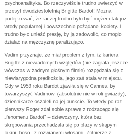
psychoanalityka. Bo rzeczywiście trudno uwierzyć w
przesyt dwudziestoletnią Brigitte Bardot! Można
podejrzewać, że raczej trudno było być mężem tak już
wtedy popularnej i powszechnie pożądanej kobiety. I
trudno było unieść presję, by ją zadowolić, co mogło
działać na mężczyznę paraliżująco.
Vadim przyznaje, że miał problem z tym, iż kariera
Brigitte z niewiadomych względów (nie zagrała jeszcze
wówczas w żadnym głośnym filmie) rozpędzała się z
niewiarygodną prędkością, jego zaś stała w miejscu.
Gdy w 1953 roku Bardot zjawiła się w Cannes, by
towarzyszyć Vadimowi (absolutnie nie w roli gwiazdy),
dziennikarze oszaleli na jej punkcie. To wtedy po raz
pierwszy Roger zdał sobie sprawę z rodzącego się
„fenomenu Bardot” – dziewczyny, która bez
skrępowania przechadzała się po plaży w skąpym
bikini, boso i z rozwianymi włosami. Żołnierze z