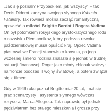
„Jak się poznali? Przypadkiem, jak wszyscy” – tak
Denis Diderot zaczyna swojego słynnego
Kubusia
Fatalistę
. Tak również można zacząć romantyczną
opowieść o
miłości Brigitte Bardot i Rogera Vadima
.
On był potomkiem rosyjskiego arystokratycznego rodu
o nazwisku Plemiannikov, który podczas rewolucji
październikowej musiał opuścić kraj. Ojciec Vadima
piastował we Francji stanowisko konsula, po jego
wczesnej śmierci rodzina znalazła się jednak w trudnej
sytuacji finansowej. Roger jako młody chłopak walczył
na froncie podczas II wojny światowej, a potem związał
się z filmem.
Gdy w 1949 roku poznał Brigitte miał 20 lat, imał się
prac scenarzysty i asystenta słynnego wówczas
reżysera, Marca Allegreta. Tak naprawdę był jednak
pędziwiatrem bez stałego mieszkania i grosza przy