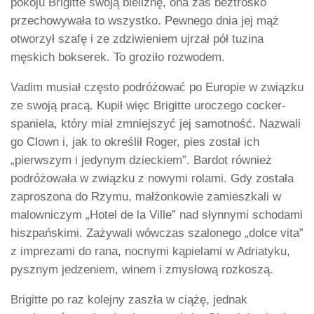
pokoju Brigitte swoją bieliznę, ona zaś beztrosko
przechowywała to wszystko. Pewnego dnia jej mąż
otworzył szafę i ze zdziwieniem ujrzał pół tuzina
męskich bokserek. To groziło rozwodem.
Vadim musiał często podróżować po Europie w związku
ze swoją pracą. Kupił więc Brigitte uroczego cocker-
spaniela, który miał zmniejszyć jej samotność. Nazwali
go Clown i, jak to określił Roger, pies został ich
„pierwszym i jedynym dzieckiem”. Bardot również
podróżowała w związku z nowymi rolami. Gdy została
zaproszona do Rzymu, małżonkowie zamieszkali w
malowniczym „Hotel de la Ville” nad słynnymi schodami
hiszpańskimi. Zażywali wówczas szalonego „dolce vita”
z imprezami do rana, nocnymi kąpielami w Adriatyku,
pysznym jedzeniem, winem i zmysłową rozkoszą.
Brigitte po raz kolejny zaszła w ciążę, jednak