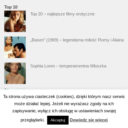
Top 10
Top 20 – najlepsze filmy erotyczne
„Basen” (1969) – legendarna miłość Romy i Alaina
Sophia Loren – temperamentna Włoszka
Top 20 – filmy wojenne – druga wojna światowa
Ta strona używa ciasteczek (cookies), dzięki którym nasz serwis
może działać lepiej. Jeżeli nie wyrażasz zgody na ich
zapisywanie, wyłącz ich obsługę w ustawieniach swojej
Top 10 – czego (być może) nie wiesz o “Sprawie
przeglądarki.
Dowiedz się więcej
Akceptuj
Kramerów”