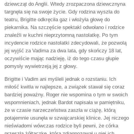
dziewcząt do Anglii. Wtedy zrozpaczona dziewcznyna
targnęła się na swoje życie. Gdy rodzina wyszła do
teatru, Brigitte odkręciła gaz i włożyła głowę do
piekarnika. Na szczęście spektakl odwołano i rodzice
znaleźli w kuchni nieprzytomną nastolatkę. Po tym
incydencie rodzice nastolatki zdecydowali, że pozwolą
jej wyjść za Vadima za dwa lata, gdy skończy 18 lat,
oczywiście mając nadzieję, iż do tego czasu głupie
pomysły wywietrzeją jej z głowy.
Brigitte i Vadim ani myśleli jednak o rozstaniu. Ich
miłość kwitła w najlepsze, a związek stawał się coraz
bardziej poważny. Roger nie wspomina o tym w swoich
wspomnieniach, jednak Bardot napisała w pamiętniku,
że w czasie narzeczeństwa zaszła w ciążę, którą
potajemnie usunęła w szwajcarskiej klinice. Jej niczego
nieświadomi wówczas rodzice byli pewni, że córka
przeszła żółtaczkę, którą zdiagnozował u niej ich