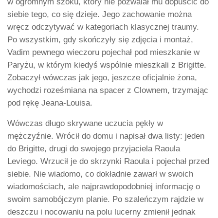
w ogromnym szoku, który nie pozwalał mu dopuścić do
siebie tego, co się dzieje. Jego zachowanie można
wręcz odczytywać w kategoriach klasycznej traumy.
Po wszystkim, gdy skończyły się zdjęcia i montaż,
Vadim pewnego wieczoru pojechał pod mieszkanie w
Paryżu, w którym kiedyś wspólnie mieszkali z Brigitte.
Zobaczył wówczas jak jego, jeszcze oficjalnie żona,
wychodzi roześmiana na spacer z Clownem, trzymając
pod rękę Jeana-Louisa.
Wówczas długo skrywane uczucia pękły w
mężczyźnie. Wrócił do domu i napisał dwa listy: jeden
do Brigitte, drugi do swojego przyjaciela Raoula
Leviego. Wrzucił je do skrzynki Raoula i pojechał przed
siebie. Nie wiadomo, co dokładnie zawarł w swoich
wiadomościach, ale najprawdopodobniej informację o
swoim samobójczym planie. Po szaleńczym rajdzie w
deszczu i nocowaniu na polu lucerny zmienił jednak