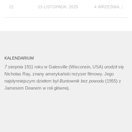
, 2022
13 LISTOPADA, 2025
4 WRZEŚNIA, 2024
KALENDARIUM
7 sierpnia
1911 roku w Galesville (Wisconsin, USA) urodził się
Nicholas Ray, znany amerykański reżyser filmowy. Jego
najsłynniejszym dziełem był
Buntownik bez
powodu
(1955) z
Jamesem Deanem w roli głównej.