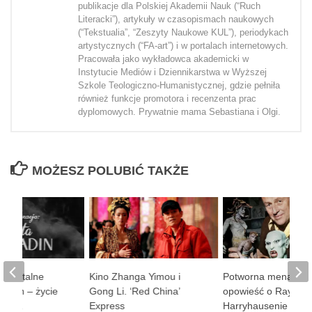
publikacje dla Polskiej Akademii Nauk (“Ruch
Literacki”), artykuły w czasopismach naukowych
(“Tekstualia”, “Zeszyty Naukowe KUL”), periodykach
artystycznych (“FA-art”) i w portalach internetowych.
Pracowała jako wykładowca akademicki w
Instytucie Mediów i Dziennikarstwa w Wyższej
Szkole Teologiczno-Humanistycznej, gdzie pełniła
również funkcje promotora i recenzenta prac
dyplomowych. Prywatnie mama Sebastiana i Olgi.
MOŻESZ POLUBIĆ TAKŻE
umentalne
Kino Zhanga Yimou i
Potworna menażeri
ladin – życie
Gong Li. ‘Red China’
opowieść o Rayu
iecka
Express
Harryhausenie