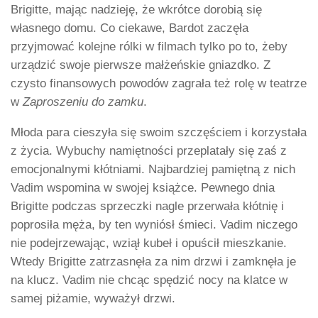
Brigitte, mając nadzieję, że wkrótce dorobią się
własnego domu. Co ciekawe, Bardot zaczęła
przyjmować kolejne rólki w filmach tylko po to, żeby
urządzić swoje pierwsze małżeńskie gniazdko. Z
czysto finansowych powodów zagrała też rolę w teatrze
w
Zaproszeniu do zamku
.
Młoda para cieszyła się swoim szczęściem i korzystała
z życia. Wybuchy namiętności przeplatały się zaś z
emocjonalnymi kłótniami. Najbardziej pamiętną z nich
Vadim wspomina w swojej książce. Pewnego dnia
Brigitte podczas sprzeczki nagle przerwała kłótnię i
poprosiła męża, by ten wyniósł śmieci. Vadim niczego
nie podejrzewając, wziął kubeł i opuścił mieszkanie.
Wtedy Brigitte zatrzasnęła za nim drzwi i zamknęła je
na klucz. Vadim nie chcąc spędzić nocy na klatce w
samej piżamie, wyważył drzwi.