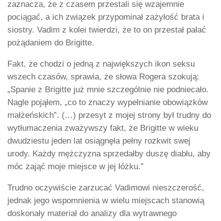
zaznacza, że z czasem przestali się wzajemnie
pociągać, a ich związek przypominał zażyłość brata i
siostry. Vadim z kolei twierdzi, że to on przestał pałać
pożądaniem do Brigitte.
Fakt, że chodzi o jedną z największych ikon seksu
wszech czasów, sprawia, że słowa Rogera szokują:
„Spanie z Brigitte już mnie szczególnie nie podniecało.
Nagle pojąłem, „co to znaczy wypełnianie obowiązków
małżeńskich”. (…) przesyt z mojej strony był trudny do
wytłumaczenia zważywszy fakt, że Brigitte w wieku
dwudziestu jeden lat osiągnęła pełny rozkwit swej
urody. Każdy mężczyzna sprzedałby duszę diabłu, aby
móc zająć moje miejsce w jej łóżku.”
Trudno oczywiście zarzucać Vadimowi nieszczerość,
jednak jego wspomnienia w wielu miejscach stanowią
doskonały materiał do analizy dla wytrawnego