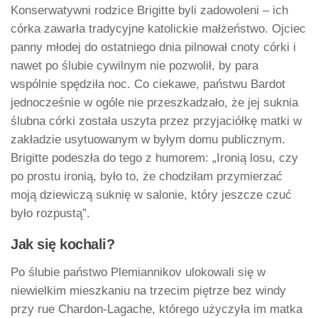
Konserwatywni rodzice Brigitte byli zadowoleni – ich
córka zawarła tradycyjne katolickie małżeństwo. Ojciec
panny młodej do ostatniego dnia pilnował cnoty córki i
nawet po ślubie cywilnym nie pozwolił, by para
wspólnie spędziła noc. Co ciekawe, państwu Bardot
jednocześnie w ogóle nie przeszkadzało, że jej suknia
ślubna córki została uszyta przez przyjaciółkę matki w
zakładzie usytuowanym w byłym domu publicznym.
Brigitte podeszła do tego z humorem: „Ironią losu, czy
po prostu ironią, było to, że chodziłam przymierzać
moją dziewiczą suknię w salonie, który jeszcze czuć
było rozpustą”.
Jak się kochali?
Po ślubie państwo Plemiannikov ulokowali się w
niewielkim mieszkaniu na trzecim piętrze bez windy
przy rue Chardon-Lagache, którego użyczyła im matka