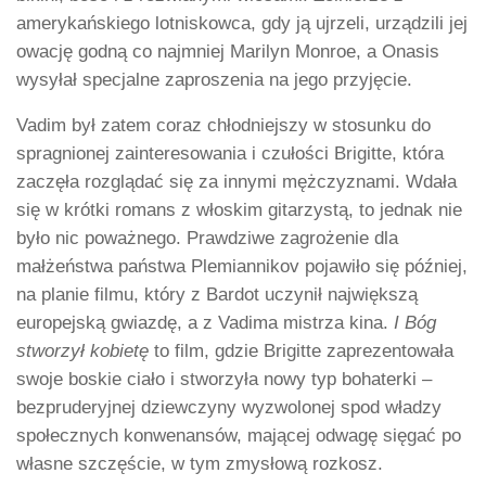
amerykańskiego lotniskowca, gdy ją ujrzeli, urządzili jej
owację godną co najmniej Marilyn Monroe, a Onasis
wysyłał specjalne zaproszenia na jego przyjęcie.
Vadim był zatem coraz chłodniejszy w stosunku do
spragnionej zainteresowania i czułości Brigitte, która
zaczęła rozglądać się za innymi mężczyznami. Wdała
się w krótki romans z włoskim gitarzystą, to jednak nie
było nic poważnego. Prawdziwe zagrożenie dla
małżeństwa państwa Plemiannikov pojawiło się później,
na planie filmu, który z Bardot uczynił największą
europejską gwiazdę, a z Vadima mistrza kina.
I Bóg
stworzył kobietę
to film, gdzie Brigitte zaprezentowała
swoje boskie ciało i stworzyła nowy typ bohaterki –
bezpruderyjnej dziewczyny wyzwolonej spod władzy
społecznych konwenansów, mającej odwagę sięgać po
własne szczęście, w tym zmysłową rozkosz.