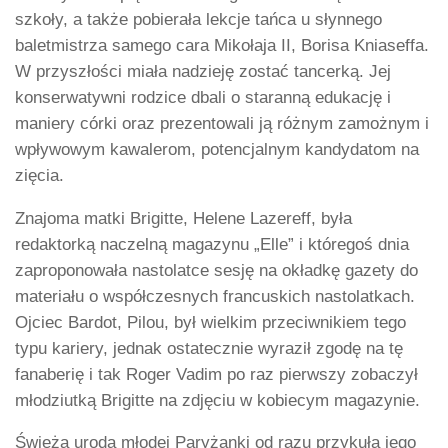
szkoły, a także pobierała lekcje tańca u słynnego
baletmistrza samego cara Mikołaja II, Borisa Kniaseffa.
W przyszłości miała nadzieję zostać tancerką. Jej
konserwatywni rodzice dbali o staranną edukację i
maniery córki oraz prezentowali ją różnym zamożnym i
wpływowym kawalerom, potencjalnym kandydatom na
zięcia.
Znajoma matki Brigitte, Helene Lazereff, była
redaktorką naczelną magazynu „Elle” i któregoś dnia
zaproponowała nastolatce sesję na okładkę gazety do
materiału o współczesnych francuskich nastolatkach.
Ojciec Bardot, Pilou, był wielkim przeciwnikiem tego
typu kariery, jednak ostatecznie wyraził zgodę na tę
fanaberię i tak Roger Vadim po raz pierwszy zobaczył
młodziutką Brigitte na zdjęciu w kobiecym magazynie.
Świeża uroda młodej Paryżanki od razu przykuła jego