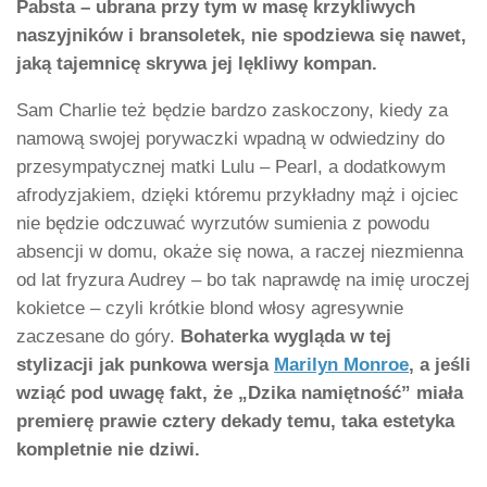
Pabsta – ubrana przy tym w masę krzykliwych
naszyjników i bransoletek, nie spodziewa się nawet,
jaką tajemnicę skrywa jej lękliwy kompan.
Sam Charlie też będzie bardzo zaskoczony, kiedy za
namową swojej porywaczki wpadną w odwiedziny do
przesympatycznej matki Lulu – Pearl, a dodatkowym
afrodyzjakiem, dzięki któremu przykładny mąż i ojciec
nie będzie odczuwać wyrzutów sumienia z powodu
absencji w domu, okaże się nowa, a raczej niezmienna
od lat fryzura Audrey – bo tak naprawdę na imię uroczej
kokietce – czyli krótkie blond włosy agresywnie
zaczesane do góry.
Bohaterka wygląda w tej
stylizacji jak punkowa wersja
Marilyn Monroe
, a jeśli
wziąć pod uwagę fakt, że „Dzika namiętność” miała
premierę prawie cztery dekady temu, taka estetyka
kompletnie nie dziwi.