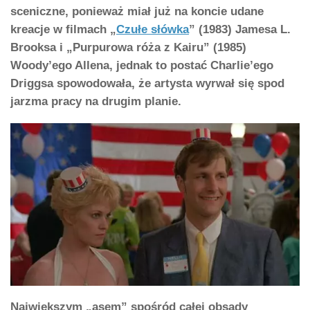
sceniczne, ponieważ miał już na koncie udane
kreacje w filmach „
Czułe słówka
” (1983) Jamesa L.
Brooksa i „Purpurowa róża z Kairu” (1985)
Woody’ego Allena, jednak to postać Charlie’ego
Driggsa spowodowała, że artysta wyrwał się spod
jarzma pracy na drugim planie.
Największym „asem” spośród całej obsady