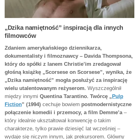
„Dzika namiętność” inspiracją dla innych
filmowców
Zdaniem amerykańskiego dziennikarza,
dokumentalisty i filmoznawcy – Davida Thompsona,
który do spółki z Ianem Christie’im zredagował
głośną książkę „Scorsese on Scorsese”, wynika, że
„Dzika namiętność” mogła posłużyć za inspirację
wielu utalentowanym reżyserom.
Wyszczególnił
między innymi
Quentina Tarantino. Twórcę „
Pulp
Fiction
” (1994)
cechuje bowiem
postmodernistyczne
połączenie komedii i przemocy, a film Demme’a
–
który idealnie ukształtował konwencję o takim
charakterze, tylko prawie dziesięć lat wcześniej –
wydaje się niczym innym, jak prekursorem. Główny