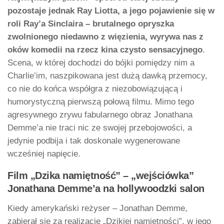
pozostaje jednak Ray Liotta, a jego pojawienie się w
roli Ray’a Sinclaira – brutalnego opryszka
zwolnionego niedawno z więzienia, wyrywa nas z
oków komedii na rzecz kina czysto sensacyjnego
.
Scena, w której dochodzi do bójki pomiędzy nim a
Charlie’im, naszpikowana jest dużą dawką przemocy,
co nie do końca współgra z niezobowiązującą i
humorystyczną pierwszą połową filmu. Mimo tego
agresywnego zrywu fabularnego obraz Jonathana
Demme’a nie traci nic ze swojej przebojowości, a
jedynie podbija i tak doskonale wygenerowane
wcześniej napięcie.
Film „Dzika namiętność” – „wejściówka”
Jonathana Demme’a na hollywoodzki salon
Kiedy amerykański reżyser – Jonathan Demme,
zabierał się za realizację „Dzikiej namiętności”, w jego