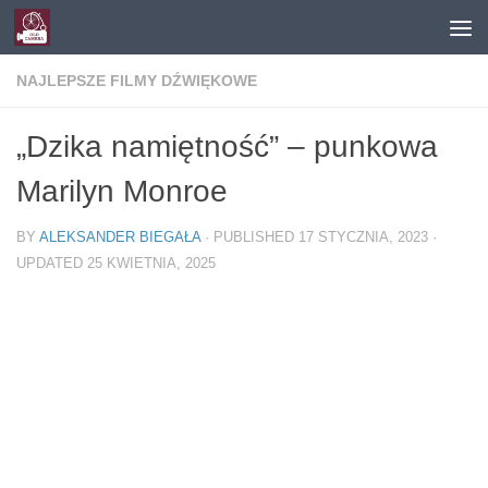
Skip to content
NAJLEPSZE FILMY DŹWIĘKOWE
„Dzika namiętność” – punkowa
Marilyn Monroe
BY
ALEKSANDER BIEGAŁA
· PUBLISHED
17 STYCZNIA, 2023
·
UPDATED
25 KWIETNIA, 2025