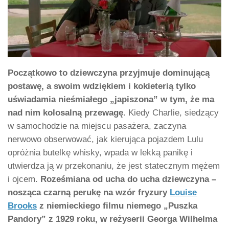
Początkowo to dziewczyna przyjmuje dominującą
postawę, a swoim wdziękiem i kokieterią tylko
uświadamia nieśmiałego „japiszona” w tym, że ma
nad nim kolosalną przewagę.
Kiedy Charlie, siedzący
w samochodzie na miejscu pasażera, zaczyna
nerwowo obserwować, jak kierująca pojazdem Lulu
opróżnia butelkę whisky, wpada w lekką panikę i
utwierdza ją w przekonaniu, że jest statecznym mężem
i ojcem.
Roześmiana od ucha do ucha dziewczyna –
nosząca czarną perukę na wzór fryzury
Louise
Brooks
z niemieckiego filmu niemego „Puszka
Pandory” z 1929 roku, w reżyserii Georga Wilhelma