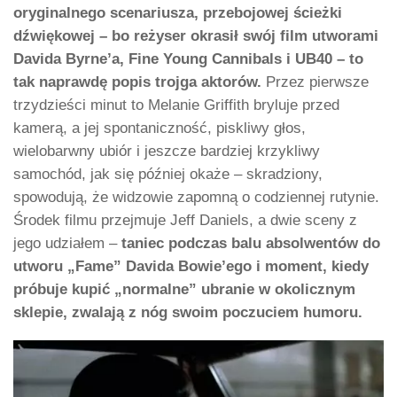
oryginalnego scenariusza, przebojowej ścieżki
dźwiękowej – bo reżyser okrasił swój film utworami
Davida Byrne’a, Fine Young Cannibals i UB40 – to
tak naprawdę popis trojga aktorów.
Przez pierwsze
trzydzieści minut to Melanie Griffith bryluje przed
kamerą, a jej spontaniczność, piskliwy głos,
wielobarwny ubiór i jeszcze bardziej krzykliwy
samochód, jak się później okaże – skradziony,
spowodują, że widzowie zapomną o codziennej rutynie.
Środek filmu przejmuje Jeff Daniels, a dwie sceny z
jego udziałem –
taniec podczas balu absolwentów do
utworu „Fame” Davida Bowie’ego i moment, kiedy
próbuje kupić „normalne” ubranie w okolicznym
sklepie, zwalają z nóg swoim poczuciem humoru.