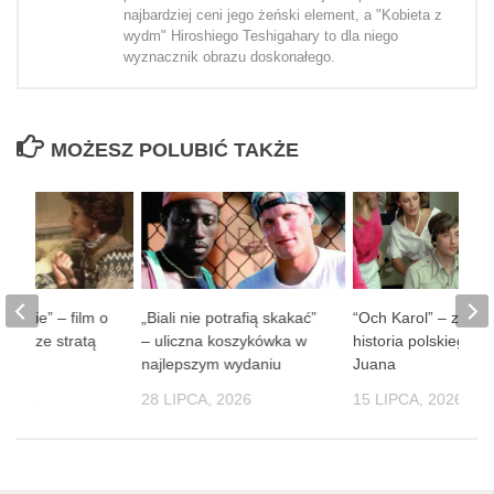
najbardziej ceni jego żeński element, a "Kobieta z
wydm" Hiroshiego Teshigahary to dla niego
wyznacznik obrazu doskonałego.
MOŻESZ POLUBIĆ TAKŻE
 ludzie” – film o
„Biali nie potrafią skakać”
“Och Karol” – zaba
obie ze stratą
– uliczna koszykówka w
historia polskiego D
soby
najlepszym wydaniu
Juana
 2026
28 LIPCA, 2026
15 LIPCA, 2026