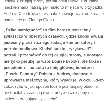
jednak z drugiej strony potrafi odstraszyć je brutalną i
nieokiełznaną naturą, jak miało to miejsce w przypadku
Audrey. Cała trójka otrzymała za swoje wybitne kreacje
nominację do Złotego Globu.
„Dzika namiętność” to film bardzo potrzebny,
zwłaszcza w obecnych czasach, gdzie zdominowani
jesteśmy przez różnego rodzaju komunikatory i
portale randkowe. Kiedyś ludzie „ryzykowali” i
potrafili przemówić do tej drugiej strony, a nosząca
nie tylko perukę na wzór Louise Brooks, ale także i
pseudonim – bo Lulu to imię głównej bohaterki
„Puszki Pandory” Pabsta – Audrey, dosłownie
uprowadza mężczyznę, który wpadł jej w oko.
Gdyby
zobaczyła, w jaki sposób ludzie poznają się obecnie,
nie traciłaby czasu i pewnie przywłaszczyłaby siłą
jakieś interesujące ją „ciacho”.