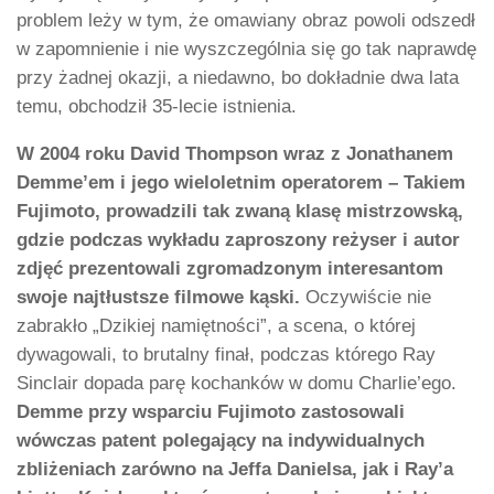
problem leży w tym, że omawiany obraz powoli odszedł
w zapomnienie i nie wyszczególnia się go tak naprawdę
przy żadnej okazji, a niedawno, bo dokładnie dwa lata
temu, obchodził 35-lecie istnienia.
W 2004 roku David Thompson wraz z Jonathanem
Demme’em i jego wieloletnim operatorem – Takiem
Fujimoto, prowadzili tak zwaną klasę mistrzowską,
gdzie podczas wykładu zaproszony reżyser i autor
zdjęć prezentowali zgromadzonym interesantom
swoje najtłustsze filmowe kąski.
Oczywiście nie
zabrakło „Dzikiej namiętności”, a scena, o której
dywagowali, to brutalny finał, podczas którego Ray
Sinclair dopada parę kochanków w domu Charlie’ego.
Demme przy wsparciu Fujimoto zastosowali
wówczas patent polegający na indywidualnych
zbliżeniach zarówno na Jeffa Danielsa, jak i Ray’a