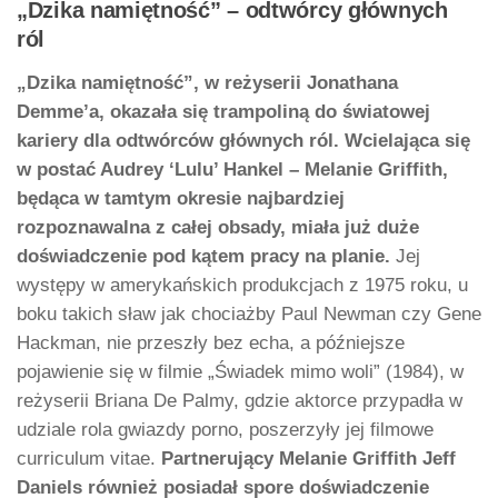
„Dzika namiętność” – odtwórcy głównych
ról
„Dzika namiętność”, w reżyserii Jonathana
Demme’a, okazała się trampoliną do światowej
kariery dla odtwórców głównych ról. Wcielająca się
w postać Audrey ‘Lulu’ Hankel – Melanie Griffith,
będąca w tamtym okresie najbardziej
rozpoznawalna z całej obsady, miała już duże
doświadczenie pod kątem pracy na planie.
Jej
występy w amerykańskich produkcjach z 1975 roku, u
boku takich sław jak chociażby Paul Newman czy Gene
Hackman, nie przeszły bez echa, a późniejsze
pojawienie się w filmie „Świadek mimo woli” (1984), w
reżyserii Briana De Palmy, gdzie aktorce przypadła w
udziale rola gwiazdy porno, poszerzyły jej filmowe
curriculum vitae.
Partnerujący Melanie Griffith Jeff
Daniels również posiadał spore doświadczenie