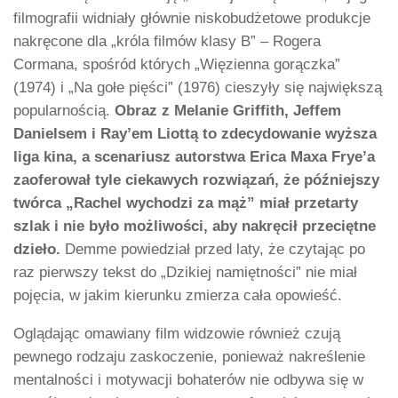
filmografii widniały głównie niskobudżetowe produkcje
nakręcone dla „króla filmów klasy B” – Rogera
Cormana, spośród których „Więzienna gorączka”
(1974) i „Na gołe pięści” (1976) cieszyły się największą
popularnością.
Obraz z Melanie Griffith, Jeffem
Danielsem i Ray’em Liottą to zdecydowanie wyższa
liga kina, a scenariusz autorstwa Erica Maxa Frye’a
zaoferował tyle ciekawych rozwiązań, że późniejszy
twórca „Rachel wychodzi za mąż” miał przetarty
szlak i nie było możliwości, aby nakręcił przeciętne
dzieło.
Demme powiedział przed laty, że czytając po
raz pierwszy tekst do „Dzikiej namiętności” nie miał
pojęcia, w jakim kierunku zmierza cała opowieść.
Oglądając omawiany film widzowie również czują
pewnego rodzaju zaskoczenie, ponieważ nakreślenie
mentalności i motywacji bohaterów nie odbywa się w