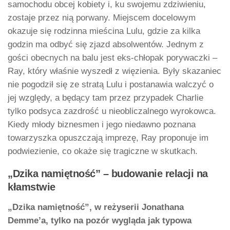
samochodu obcej kobiety i, ku swojemu zdziwieniu,
zostaje przez nią porwany. Miejscem docelowym
okazuje się rodzinna mieścina Lulu, gdzie za kilka
godzin ma odbyć się zjazd absolwentów. Jednym z
gości obecnych na balu jest eks-chłopak porywaczki –
Ray, który właśnie wyszedł z więzienia. Były skazaniec
nie pogodził się ze stratą Lulu i postanawia walczyć o
jej względy, a będący tam przez przypadek Charlie
tylko podsyca zazdrość u nieobliczalnego wyrokowca.
Kiedy młody biznesmen i jego niedawno poznana
towarzyszka opuszczają imprezę, Ray proponuje im
podwiezienie, co okaże się tragiczne w skutkach.
„Dzika namiętność” – budowanie relacji na
kłamstwie
„Dzika namiętność”, w reżyserii Jonathana
Demme’a, tylko na pozór wygląda jak typowa