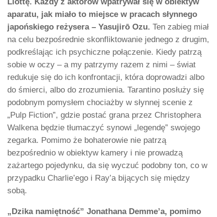
Liottę. Każdy z aktorów wpatrywał się w obiektyw
aparatu, jak miało to miejsce w pracach słynnego
japońskiego reżysera – Yasujirō Ozu.
Ten zabieg miał
na celu bezpośrednie skonfliktowanie jednego z drugim,
podkreślając ich psychiczne połączenie. Kiedy patrzą
sobie w oczy – a my patrzymy razem z nimi – świat
redukuje się do ich konfrontacji, która doprowadzi albo
do śmierci, albo do zrozumienia. Tarantino posłuży się
podobnym pomysłem chociażby w słynnej scenie z
„Pulp Fiction”, gdzie postać grana przez Christophera
Walkena będzie tłumaczyć synowi „legendę” swojego
zegarka. Pomimo że bohaterowie nie patrzą
bezpośrednio w obiektyw kamery i nie prowadzą
zażartego pojedynku, da się wyczuć podobny ton, co w
przypadku Charlie’ego i Ray’a bijących się między
sobą.
„Dzika namiętność” Jonathana Demme’a, pomimo