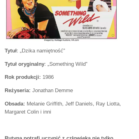
Tytuł
: „Dzika namiętność”
Tytuł oryginalny
: „Something Wild”
Rok produkcji:
1986
Reżyseria:
Jonathan Demme
Obsada:
Melanie Griffith, Jeff Daniels, Ray Liotta,
Margaret Colin i inni
Rutyna potrafi uczynić z człowieka nie tylko