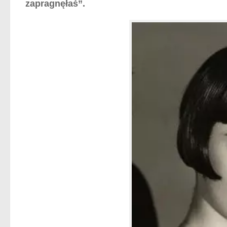
zapragnęłaś”.