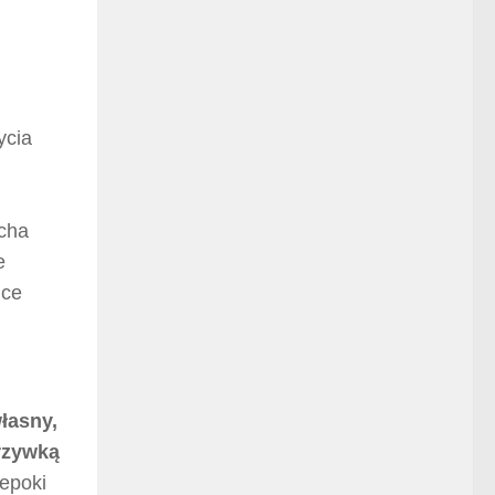
ycia
echa
e
nce
łasny,
grzywką
 epoki