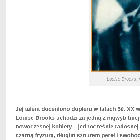
Louise Brooks, f
Jej talent doceniono dopiero w latach 50. XX 
Louise Brooks uchodzi za jedną z najwybitnie
nowoczesnej kobiety – jednocześnie radosnej f
czarną fryzurą, długim sznurem pereł i swobo