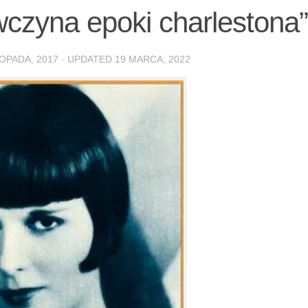
wczyna epoki charlestona”
TOPADA, 2017
· UPDATED
19 MARCA, 2022