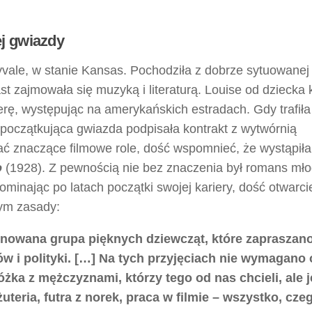
j gwiazdy
yvale, w stanie Kansas. Pochodziła z dobrze sytuowanej
ast zajmowała się muzyką i literaturą. Louise od dziecka
ierę, występując na amerykańskich estradach. Gdy trafiła
 początkująca gwiazda podpisała kontrakt z wytwórnią
ać znaczące filmowe role, dość wspomnieć, że wystąpiła
o
(1928). Z pewnością nie bez znaczenia był romans mło
minając po latach początki swojej kariery, dość otwarci
ym zasady:
nowana grupa pięknych dziewcząt, które zapraszan
w i polityki. […] Na tych przyjęciach nie wymagano
żka z mężczyznami, którzy tego od nas chcieli, ale je
żuteria, futra z norek, praca w filmie – wszystko, cze