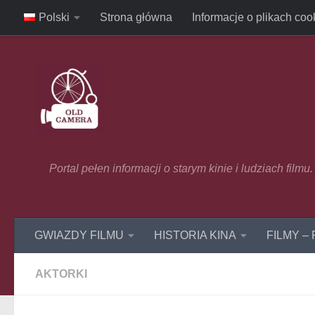
Polski
Strona główna
Informacje o plikach coo
Skip to content
Portal pełen informacji o starym kinie i ludziach film
GWIAZDY FILMU
HISTORIA KINA
FILMY –
AKTORKI