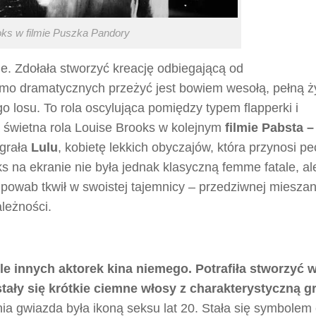
oks w filmie Puszka Pandory
e. Zdołała stworzyć kreację odbiegającą od
mo dramatycznych przeżyć jest bowiem wesołą, pełną ż
 losu. To rola oscylująca pomiędzy typem flapperki i
 świetna rola Louise Brooks w kolejnym
filmie Pabsta –
agrała
Lulu
, kobietę lekkich obyczajów, która przynosi p
na ekranie nie była jednak klasyczną femme fatale, al
 powab tkwił w swoistej tajemnicy – przedziwnej miesza
leżności.
le innych aktorek kina niemego. Potrafiła stworzyć w
tały się krótkie ciemne włosy z charakterystyczną 
ia gwiazda była ikoną seksu lat 20. Stała się symbolem