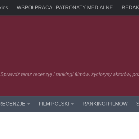
kies
WSPÓŁPRACA I PATRONATY MEDIALNE
REDAK
u. Sprawdź teraz recenzję i rankingi filmów, życiorysy aktorów, p
 RECENZJE
FILM POLSKI
RANKINGI FILMÓW