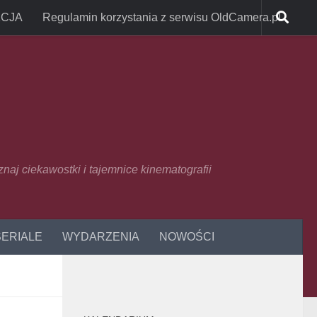
CJA
Regulamin korzystania z serwisu OldCamera.pl
oznaj ciekawostki i tajemnice kinematografii
SERIALE
WYDARZENIA
NOWOŚCI