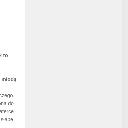
ł to
, młodą
wczego.
ona do
aterce
 słabe