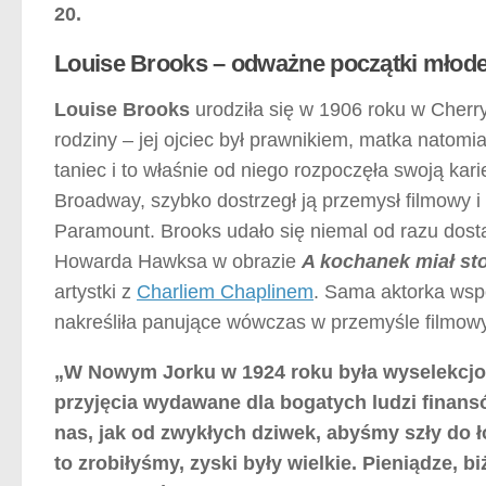
20.
Louise Brooks – odważne początki młode
Louise Brooks
urodziła się w 1906 roku w Cherr
rodziny – jej ojciec był prawnikiem, matka natomi
taniec i to właśnie od niego rozpoczęła swoją kar
Broadway, szybko dostrzegł ją przemysł filmowy i
Paramount. Brooks udało się niemal od razu dost
Howarda Hawksa w obrazie
A kochanek miał st
artystki z
Charliem Chaplinem
. Sama aktorka wspo
nakreśliła panujące wówczas w przemyśle filmow
„W Nowym Jorku w 1924 roku była wyselekcjo
przyjęcia wydawane dla bogatych ludzi finansó
nas, jak od zwykłych dziwek, abyśmy szły do łó
to zrobiłyśmy, zyski były wielkie. Pieniądze, bi