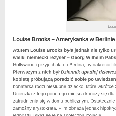
Loui
Louise Brooks – Amerykanka w Berlinie
Atutem Louise Brooks była jednak nie tylko uro
wielki niemiecki reżyser – Georg Wilhelm Pabs
Hollywood i przyjechała do Berlina, by nakręcić film
Pierwszym z nich był
Dziennik upadłej dziewc
kobietę próbującą poradzić sobie po uwiedzen
bohaterka rodzi nieślubne dziecko, które wkrótce
Ucieczka z tego ponurego miejsca kończy się dla
zatrudnienia się w domu publicznym. Ostatecznie 
zamożny arystokrata. Film obnaża jednak hipokryzj
jednostki i skazuje je na społeczną izolację.