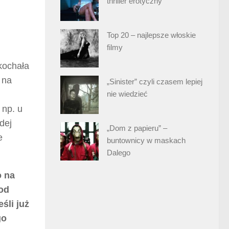
thriller erotyczny
Top 20 – najlepsze włoskie
filmy
 kochała
 na
„Sinister” czyli czasem lepiej
nie wiedzieć
 np. u
dej
„Dom z papieru” –
e
buntownicy w maskach
Dalego
o na
 od
śli już
go