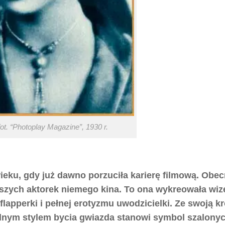
ot. “Photoplay Magazine”, 1930 r.
wieku, gdy już dawno porzuciła karierę filmową. Obec
jszych aktorek niemego kina. To ona wykreowała wi
lapperki i pełnej erotyzmu uwodzicielki. Ze swoją k
dnym stylem bycia gwiazda stanowi symbol szalonyc