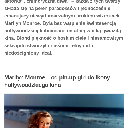
aktorka”, chimeryczna diwa” – każda z tych twarzy
składa się na pełen paradoksów i jednocześnie
emanujący niewytłumaczalnym urokiem wizerunek
Marilyn Monroe. Była bez wątpienia kwintesencją
hollywoodzkiej kobiecości, ostatnią wielką gwiazdą
kina. Blond piękność o boskim ciele i niesamowitym
seksapilu stworzyła nieśmiertelny mit i
niedościgniony ideał.
Marilyn Monroe – od pin-up girl do ikony
hollywoodzkiego kina