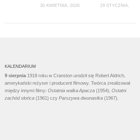
2025
30 KWIETNIA, 2026
29 STYCZNIA, 202
KALENDARIUM
9 sierpnia
1918 roku w Cranston urodził się Robert Aldrich,
amerykański reżyser i producent filmowy. Twórca zrealizował
między innymi filmy:
Ostatnia walka Apacza
(1954),
Ostatni
zachód słońca
(1961) czy
Parszywa dwunastka
(1967).