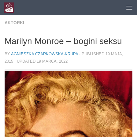
Skip to content
AKTORKI
Marilyn Monroe – bogini seksu
BY
AGNIESZKA CZARKOWSKA-KRUPA
· PUBLISHED
19 MAJA,
2015
· UPDATED
19 MARCA, 2022