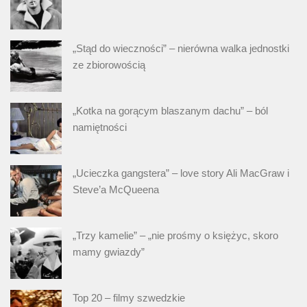
„Stąd do wieczności” – nierówna walka jednostki
ze zbiorowością
„Kotka na gorącym blaszanym dachu” – ból
namiętności
„Ucieczka gangstera” – love story Ali MacGraw i
Steve’a McQueena
„Trzy kamelie” – „nie prośmy o księżyc, skoro
mamy gwiazdy”
Top 20 – filmy szwedzkie