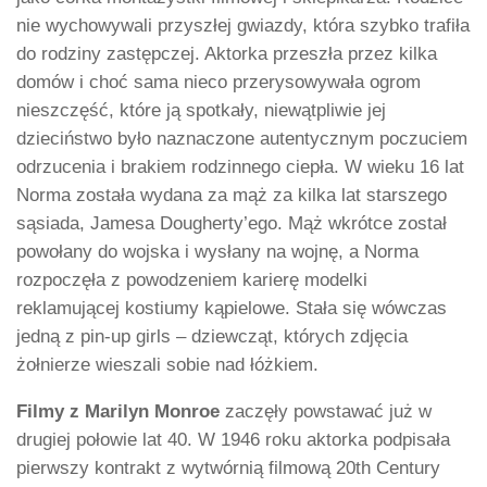
nie wychowywali przyszłej gwiazdy, która szybko trafiła
do rodziny zastępczej. Aktorka przeszła przez kilka
domów i choć sama nieco przerysowywała ogrom
nieszczęść, które ją spotkały, niewątpliwie jej
dzieciństwo było naznaczone autentycznym poczuciem
odrzucenia i brakiem rodzinnego ciepła. W wieku 16 lat
Norma została wydana za mąż za kilka lat starszego
sąsiada, Jamesa Dougherty’ego. Mąż wkrótce został
powołany do wojska i wysłany na wojnę, a Norma
rozpoczęła z powodzeniem karierę modelki
reklamującej kostiumy kąpielowe. Stała się wówczas
jedną z pin-up girls – dziewcząt, których zdjęcia
żołnierze wieszali sobie nad łóżkiem.
Filmy z Marilyn Monroe
zaczęły powstawać już w
drugiej połowie lat 40. W 1946 roku aktorka podpisała
pierwszy kontrakt z wytwórnią filmową 20th Century