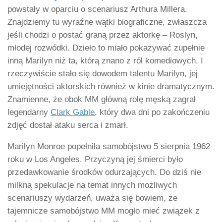
powstały w oparciu o scenariusz Arthura Millera.
Znajdziemy tu wyraźne wątki biograficzne, zwłaszcza
jeśli chodzi o postać graną przez aktorkę – Roslyn,
młodej rozwódki. Dzieło to miało pokazywać zupełnie
inną Marilyn niż ta, którą znano z ról komediowych. I
rzeczywiście stało się dowodem talentu Marilyn, jej
umiejętności aktorskich również w kinie dramatycznym.
Znamienne, że obok MM główną rolę męską zagrał
legendarny
Clark Gable
, który dwa dni po zakończeniu
zdjęć dostał ataku serca i zmarł.
Marilyn Monroe popełniła samobójstwo 5 sierpnia 1962
roku w Los Angeles. Przyczyną jej śmierci było
przedawkowanie środków odurzających. Do dziś nie
milkną spekulacje na temat innych możliwych
scenariuszy wydarzeń, uważa się bowiem, że
tajemnicze samobójstwo MM mogło mieć związek z