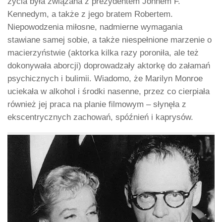
życia była związana z prezydentem Johnem F.
Kennedym, a także z jego bratem Robertem.
Niepowodzenia miłosne, nadmierne wymagania
stawiane samej sobie, a także niespełnione marzenie o
macierzyństwie (aktorka kilka razy poroniła, ale też
dokonywała aborcji) doprowadzały aktorkę do załamań
psychicznych i bulimii. Wiadomo, że Marilyn Monroe
uciekała w alkohol i środki nasenne, przez co cierpiała
również jej praca na planie filmowym – słynęła z
ekscentrycznych zachowań, spóźnień i kaprysów.