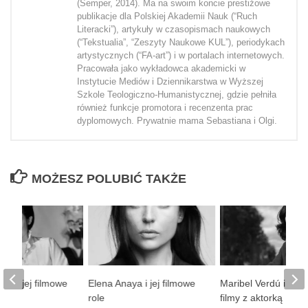
(Semper, 2014). Ma na swoim koncie prestiżowe
publikacje dla Polskiej Akademii Nauk (“Ruch
Literacki”), artykuły w czasopismach naukowych
(“Tekstualia”, “Zeszyty Naukowe KUL”), periodykach
artystycznych (“FA-art”) i w portalach internetowych.
Pracowała jako wykładowca akademicki w
Instytucie Mediów i Dziennikarstwa w Wyższej
Szkole Teologiczno-Humanistycznej, gdzie pełniła
również funkcje promotora i recenzenta prac
dyplomowych. Prywatnie mama Sebastiana i Olgi.
MOŻESZ POLUBIĆ TAKŻE
ao i jej filmowe
Elena Anaya i jej filmowe
Maribel Verdú i najl
role
filmy z aktorką