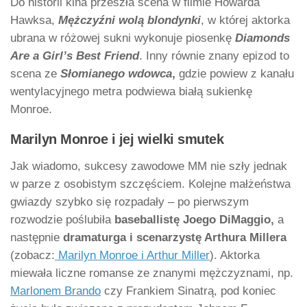
Do historii kina przeszła scena w filmie Howarda
Hawksa,
Mężczyźni
wolą blondynki
, w której aktorka
ubrana w różowej sukni wykonuje piosenkę
Diamonds
Are a Girl’s Best Friend
. Inny równie znany epizod to
scena ze
Słomianego wdowca
,
gdzie powiew z kanału
wentylacyjnego metra podwiewa białą sukienkę
Monroe.
Marilyn Monroe i jej wielki smutek
Jak wiadomo, sukcesy zawodowe MM nie szły jednak
w parze z osobistym szczęściem. Kolejne małżeństwa
gwiazdy szybko się rozpadały – po pierwszym
rozwodzie poślubiła
baseballistę Joego DiMaggio,
a
następnie
dramaturga i scenarzystę Arthura Millera
(zobacz:
Marilyn Monroe i Arthur Miller
). Aktorka
miewała liczne romanse ze znanymi mężczyznami, np.
Marlonem Brando
czy Frankiem Sinatrą, pod koniec