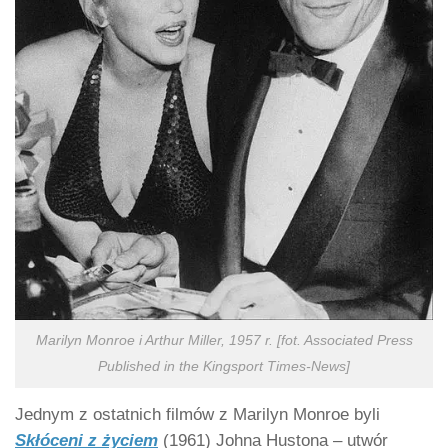
Marilyn Monroe i Arthur Miller, 1957 r. [fot. Associated Press
Published in the Kingsport Times-News]
Jednym z ostatnich filmów z Marilyn Monroe byli
Skłóceni z życiem
(1961) Johna Hustona – utwór