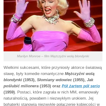
Marilyn Monroe – film Mężczyźni wolą blondynki
Wielkimi sukcesami, które przyniosły aktorce światową
sławę, były komedie romantyczne
Mężczyźni wolą
blondynki
(1953),
Słomiany wdowiec
(1955),
Jak
poślubić milionera
(1953) oraz
Pół żartem pół serio
(1959)
. Postaci, które zagrała w nich MM, emanowały
naturalnością, powabem i niezwykłym urokiem. Jej
bohaterki stanowią niezwykłe połączenie kobiecości w