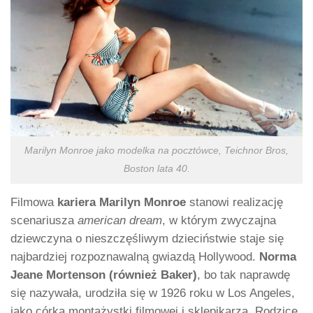
Marilyn Monroe jako modelka na pocztówce, Teichnor Bros,
Boston lata 40.
Filmowa
kariera Marilyn Monroe
stanowi realizację
scenariusza
american
dream
, w którym zwyczajna
dziewczyna o nieszczęśliwym dzieciństwie staje się
najbardziej rozpoznawalną gwiazdą Hollywood.
Norma
Jeane Mortenson (również Baker)
, bo tak naprawdę
się nazywała, urodziła się w 1926 roku w Los Angeles,
jako córka montażystki filmowej i sklepikarza. Rodzice