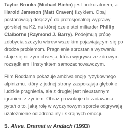
Taylor Brooks (Michael Biehn)
jest prokuratorem, a
Harold Jameson (Matt Craven)
fizykiem. Obaj
postanawiają dołączyć do profesjonalnej wyprawy
górskiej na K2, na której czele stoi miliarder
Phillip
Claiborne (Raymond J. Barry)
. Podejmują próbę
zdobycia szczytu wbrew wszelkim pojawiającym się po
drodze problemom. Pragnienie sprostania wyzwaniu
staje się niczym obsesja, która wygrywa ze zdrowym
rozsądkiem i instynktem samozachowawczym.
Film Roddama pokazuje ambiwalencję ryzykownego
alpinizmu, który z jednej strony zaspokajaja głębokie
ludzkie pragnienia, ale z drugiej jest nieustannym
igraniem z życiem. Obraz prowokuje do zadawania
pytań o to, jaką rolę w wyczynowym sporcie odgrywają
uzależnienie od adrenaliny i skrajnych emocji.
5.
Alive. Dramat w Andach
(1993)