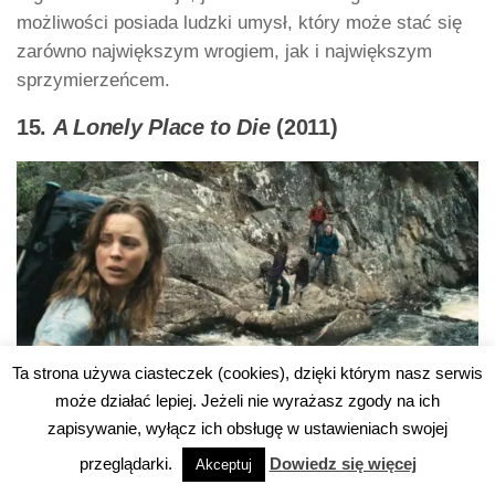
możliwości posiada ludzki umysł, który może stać się
zarówno największym wrogiem, jak i największym
sprzymierzeńcem.
15.
A Lonely Place to Die
(2011)
Ta strona używa ciasteczek (cookies), dzięki którym nasz serwis
Następna pozycja w naszym rankingu najlepszych
może działać lepiej. Jeżeli nie wyrażasz zgody na ich
filmów o górach –
A Lonely Place to Die
w reżyserii
zapisywanie, wyłącz ich obsługę w ustawieniach swojej
Juliana Gilbeya
. Brytyjska produkcja to nie klasyczny
przeglądarki.
Dowiedz się więcej
Akceptuj
obraz wspinaczkowy, ale trzymający w napięciu thriller