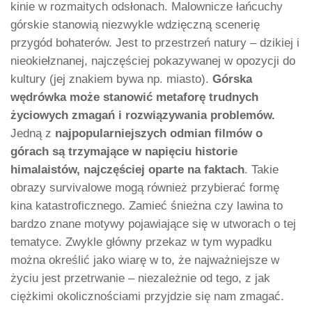
kinie w rozmaitych odsłonach. Malownicze łańcuchy
górskie stanowią niezwykle wdzięczną scenerię
przygód bohaterów. Jest to przestrzeń natury – dzikiej i
nieokiełznanej, najczęściej pokazywanej w opozycji do
kultury (jej znakiem bywa np. miasto).
Górska
wędrówka może stanowić metaforę trudnych
życiowych zmagań i rozwiązywania problemów.
Jedną z
najpopularniejszych odmian filmów o
górach są trzymające w napięciu historie
himalaistów, najczęściej oparte na faktach
. Takie
obrazy survivalowe mogą również przybierać formę
kina katastroficznego. Zamieć śnieżna czy lawina to
bardzo znane motywy pojawiające się w utworach o tej
tematyce. Zwykle główny przekaz w tym wypadku
można określić jako wiarę w to, że najważniejsze w
życiu jest przetrwanie – niezależnie od tego, z jak
ciężkimi okolicznościami przyjdzie się nam zmagać.