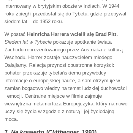
internowany w brytyjskim obozie w Indiach. W 1944
roku zbiegł i przedostał się do Tybetu, gdzie przebywał
siedem lat – do 1952 roku.
W postać
Heinricha Harrera wcielił się Brad Pitt.
Siedem lat w Tybecie
pokazuje spotkanie świata
Zachodu reprezentowanego przez Austriaka z kulturą
Wschodu. Harrer zostaje nauczycielem młodego
Dalajlamy. Relacja przynosi obustronne korzyści:
bohater przekazuje tybetańskiemu przywódcy
informacje o europejskiej nauce, a sam otrzymuje w
zamian bogactwo wiedzy na temat ludzkiej duchowości
i emocji. Centralne miejsce w filmie zajmuje
wewnętrzna metamorfoza Europejczyka, który na nowo
uczy się życia w zgodzie z naturą i jej życiodajną
mocą.
7.
Na krawędzi
(
Cliffhanger
, 1993)