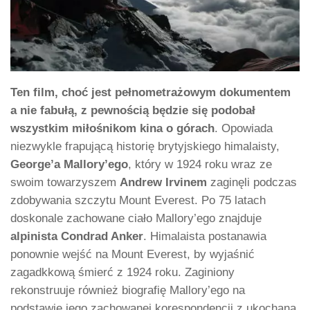
Ten film, choć jest pełnometrażowym dokumentem
a nie fabułą, z pewnością będzie się podobał
wszystkim miłośnikom kina o górach
. Opowiada
niezwykle frapującą historię brytyjskiego himalaisty,
George’a Mallory’ego
, który w 1924 roku wraz ze
swoim towarzyszem
Andrew Irvinem
zaginęli podczas
zdobywania szczytu Mount Everest. Po 75 latach
doskonale zachowane ciało Mallory’ego znajduje
alpinista Condrad Anker
. Himalaista postanawia
ponownie wejść na Mount Everest, by wyjaśnić
zagadkkową śmierć z 1924 roku. Zaginiony
rekonstruuje również biografię Mallory’ego na
podstawie jego zachowanej korespondencji z ukochaną