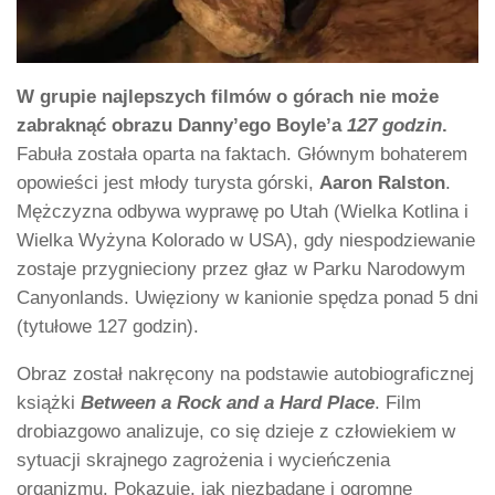
W grupie najlepszych filmów o górach nie może
zabraknąć obrazu Danny’ego Boyle’a
127 godzin
.
Fabuła została oparta na faktach. Głównym bohaterem
opowieści jest młody turysta górski,
Aaron Ralston
.
Mężczyzna odbywa wyprawę po Utah (Wielka Kotlina i
Wielka Wyżyna Kolorado w USA), gdy niespodziewanie
zostaje przygnieciony przez głaz w Parku Narodowym
Canyonlands. Uwięziony w kanionie spędza ponad 5 dni
(tytułowe 127 godzin).
Obraz został nakręcony na podstawie autobiograficznej
książki
Between a Rock and a Hard Place
. Film
drobiazgowo analizuje, co się dzieje z człowiekiem w
sytuacji skrajnego zagrożenia i wycieńczenia
organizmu. Pokazuje, jak niezbadane i ogromne