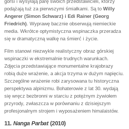
gorsi i wysyłają parę swoich przedstawicieli, którzy
podążają tuż za pierwszymi śmiałkami. Są to
Willy
Angerer (Simon Schwarz) i Edi Rainer (Georg
Friedrich)
. Wyprawę bacznie obserwują niemieckie
media. Wkrótce optymistyczna wspinaczka przeradza
się w dramatyczną walkę na śmierć i życie.
Film stanowi niezwykle realistyczny obraz górskiej
wspinaczki w ekstremalnie trudnych warunkach.
Zdjęcia przedstawiające monumentalne krajobrazy
robią duże wrażenie, a akcja trzyma w dużym napięciu.
Szczególne wrażenie robi zarysowana tu historyczna
perspektywa alpinizmu. Bohaterowie z lat 30. wydają
się wręcz bezbronni w starciu z potężnym żywiołem
przyrody, zwłaszcza w porównaniu z dzisiejszym
profesjonalnym strojem i wyposażeniem himalaistów.
11.
Nanga Parbat
(2010)