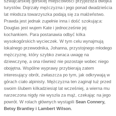
szwajcarskiej górskiej miejscowości przyjeżdża dwójka
turystów. Dojrzały mężczyzna i jego ponad dwadzieścia
lat młodsza towarzyszka podają się za małżeństwo.
Prawda jest jednak zupełnie inna i dość szokująca:
Douglas jest wujem Kate i jednocześnie jej
kochankiem. Para postanawia odbyć kilka
wysokogórskich wycieczek. W tym celu wynajmują
lokalnego przewodnika, Johanna, przystojnego młodego
mężczyznę, który szybko zwraca uwagę na
dziewczynę, a ona również nie pozostaje wobec niego
obojętna. Wspólne wyprawy przybierają zatem
interesujący obrót, zwłaszcza po tym, jak odkrywają w
górach ciało alpinisty. Mężczyzna ten zaginął tuż przed
swoim ślubem kilkadziesiąt lat wcześniej, a wierna mu
narzeczona nigdy nie wyszła za mąż, czekając na jego
powrót. W rolach głównych wystąpili
Sean Connery,
Betsy Brantley i Lambert Wilson.