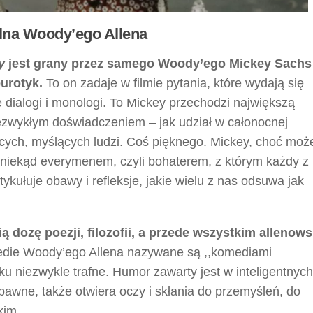
alna Woody’ego Allena
y
jest grany przez samego Woody’ego Mickey Sachs 
urotyk.
To on zadaje w filmie pytania, które wydają się
 dialogi i monologi. To Mickey przechodzi największą
iezwykłym doświadczeniem – jak udział w całonocnej
jących, myślących ludzi. Coś pięknego. Mickey, choć moż
poniekąd everymenem, czyli bohaterem, z którym każdy z
kułuje obawy i refleksje, jakie wielu z nas odsuwa jak
dozę poezji, filozofii, a przede wszystkim allenow
medie Woody’ego Allena nazywane są ,,komediami
adku niezwykle trafne. Humor zawarty jest w inteligentnych
abawne, także otwiera oczy i skłania do przemyśleń, do
kim.