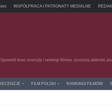
kies
WSPÓŁPRACA I PATRONATY MEDIALNE
REDAK
u. Sprawdź teraz recenzję i rankingi filmów, życiorysy aktorów, p
 RECENZJE
FILM POLSKI
RANKINGI FILMÓW