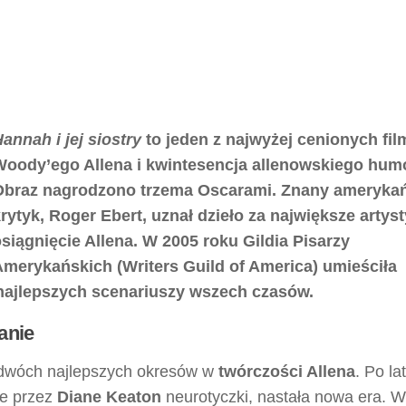
annah i jej siostry
to jeden z najwyżej cenionych fi
Woody’ego Allena i kwintesencja allenowskiego hum
Obraz nagrodzono trzema Oscarami. Znany ameryka
rytyk, Roger Ebert, uznał dzieło za największe artys
siągnięcie Allena. W 2005 roku Gildia Pisarzy
merykańskich (Writers Guild of America) umieściła
 najlepszych scenariuszy wszech czasów.
anie
 dwóch najlepszych okresów w
twórczości Allena
. Po la
ne przez
Diane Keaton
neurotyczki, nastała nowa era. W