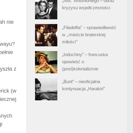
„Noc” Antonioniego – obraz
kryzysu współczesności
ah nie
„Filadelfia” – sprawiedliwość
w ,,mieście braterskiej
miłości’’
adwayu?
pełnie
„Indochiny” – francuska
opowieść o
yszła z
(post)kolonializmie
„Bunt” – nieoficjalna
kontynuacja „Harakiri”
rick (w
iecznej
snych
gi