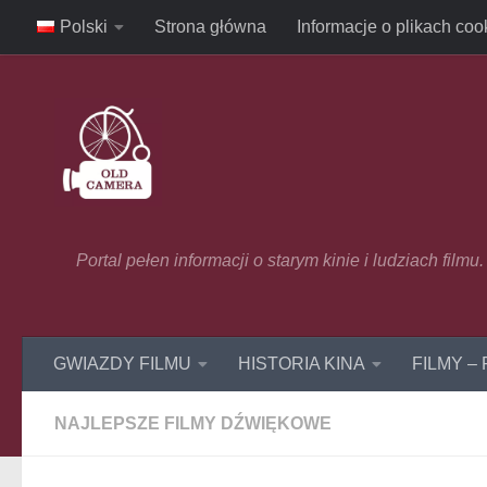
Polski
Strona główna
Informacje o plikach coo
Skip to content
Portal pełen informacji o starym kinie i ludziach film
GWIAZDY FILMU
HISTORIA KINA
FILMY –
NAJLEPSZE FILMY DŹWIĘKOWE