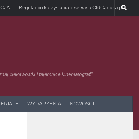
CJA
Regulamin korzystania z serwisu OldCamera.pl
oznaj ciekawostki i tajemnice kinematografii
SERIALE
WYDARZENIA
NOWOŚCI