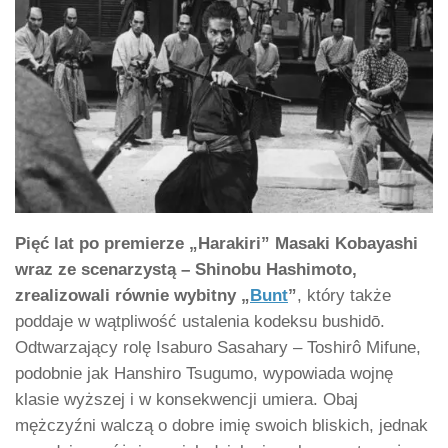
Pięć lat po premierze „Harakiri” Masaki Kobayashi
wraz ze scenarzystą – Shinobu Hashimoto,
zrealizowali równie wybitny „
Bunt
”
, który także
poddaje w wątpliwość ustalenia kodeksu bushidō.
Odtwarzający rolę Isaburo Sasahary – Toshirô Mifune,
podobnie jak Hanshiro Tsugumo, wypowiada wojnę
klasie wyższej i w konsekwencji umiera. Obaj
mężczyźni walczą o dobre imię swoich bliskich, jednak