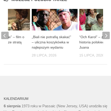
 ludzie” – film o
„Biali nie potrafią skakać”
“Och Karol” – zaba
obie ze stratą
– uliczna koszykówka w
historia polskiego D
soby
najlepszym wydaniu
Juana
 2026
28 LIPCA, 2026
15 LIPCA, 2026
KALENDARIUM
6 sierpnia
1973 roku w Passaic (New Jersey, USA) urodziła się