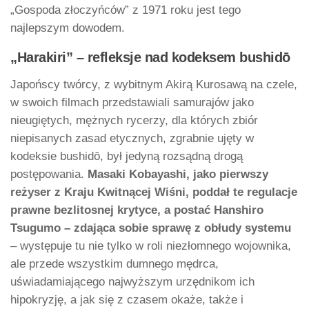
„Gospoda złoczyńców” z 1971 roku jest tego
najlepszym dowodem.
„Harakiri” – refleksje nad kodeksem bushidō
Japońscy twórcy, z wybitnym Akirą Kurosawą na czele,
w swoich filmach przedstawiali samurajów jako
nieugiętych, mężnych rycerzy, dla których zbiór
niepisanych zasad etycznych, zgrabnie ujęty w
kodeksie bushidō, był jedyną rozsądną drogą
postępowania.
Masaki Kobayashi, jako pierwszy
reżyser z Kraju Kwitnącej Wiśni, poddał te regulacje
prawne bezlitosnej krytyce, a postać Hanshiro
Tsugumo – zdająca sobie sprawę z obłudy systemu
– występuje tu nie tylko w roli niezłomnego wojownika,
ale przede wszystkim dumnego mędrca,
uświadamiającego najwyższym urzędnikom ich
hipokryzję, a jak się z czasem okaże, także i