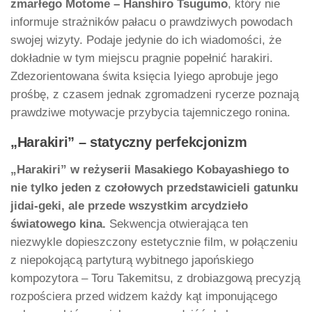
zmarłego Motome – Hanshiro Tsugumo
, który nie
informuje strażników pałacu o prawdziwych powodach
swojej wizyty. Podaje jedynie do ich wiadomości, że
dokładnie w tym miejscu pragnie popełnić harakiri.
Zdezorientowana świta księcia Iyiego aprobuje jego
prośbę, z czasem jednak zgromadzeni rycerze poznają
prawdziwe motywacje przybycia tajemniczego ronina.
„Harakiri” – statyczny perfekcjonizm
„Harakiri” w reżyserii Masakiego Kobayashiego to
nie tylko jeden z czołowych przedstawicieli gatunku
jidai-geki, ale przede wszystkim arcydzieło
światowego kina.
Sekwencja otwierająca ten
niezwykle dopieszczony estetycznie film, w połączeniu
z niepokojącą partyturą wybitnego japońskiego
kompozytora – Toru Takemitsu, z drobiazgową precyzją
rozpościera przed widzem każdy kąt imponującego