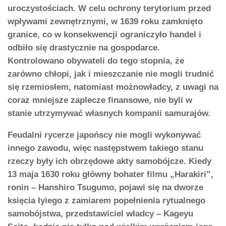
uroczystościach. W celu ochrony terytorium przed
wpływami zewnętrznymi, w 1639 roku zamknięto
granice, co w konsekwencji ograniczyło handel i
odbiło się drastycznie na gospodarce.
Kontrolowano obywateli do tego stopnia, że
zarówno chłopi, jak i mieszczanie nie mogli trudnić
się rzemiosłem, natomiast możnowładcy, z uwagi na
coraz mniejsze zaplecze finansowe, nie byli w
stanie utrzymywać własnych kompanii samurajów.
Feudalni rycerze japońscy nie mogli wykonywać
innego zawodu, więc następstwem takiego stanu
rzeczy były ich obrzędowe akty samobójcze. Kiedy
13 maja 1630 roku główny bohater filmu „Harakiri”,
ronin – Hanshiro Tsugumo, pojawi się na dworze
księcia Iyiego z zamiarem popełnienia rytualnego
samobójstwa, przedstawiciel władcy – Kageyu