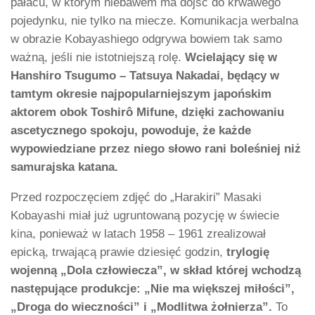
pałacu, w którym niebawem ma dojść do krwawego
pojedynku, nie tylko na miecze. Komunikacja werbalna
w obrazie Kobayashiego odgrywa bowiem tak samo
ważną, jeśli nie istotniejszą rolę.
Wcielający się w
Hanshiro Tsugumo – Tatsuya Nakadai, będący w
tamtym okresie najpopularniejszym japońskim
aktorem obok Toshirô Mifune, dzięki zachowaniu
ascetycznego spokoju, powoduje, że każde
wypowiedziane przez niego słowo rani boleśniej niż
samurajska katana.
Przed rozpoczęciem zdjęć do „Harakiri” Masaki
Kobayashi miał już ugruntowaną pozycję w świecie
kina, ponieważ w latach 1958 – 1961 zrealizował
epicką, trwającą prawie dziesięć godzin,
trylogię
wojenną „Dola człowiecza”, w skład której wchodzą
następujące produkcje: „Nie ma większej miłości”,
„Droga do wieczności” i „Modlitwa żołnierza”.
To