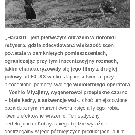
„Harakiri” jest pierwszym obrazem w dorobku
reżysera, gdzie zdecydowana większość scen
powstała w zamkniętych pomieszczeniach,
ograniczając przy tym inscenizacyjny rozmach,
jakim charakteryzowały się jego filmy z drugiej
połowy lat 50. XX wieku.
Japoński twórca, przy
nieocenionej pomocy swojego
wieloletniego operatora
– Yoshio Miyajimy, wygenerował przepiękne czarno
– białe kadry, a sekwencje wal
k, choć umiejscowione
poza dusznymi murami dworu księcia Iyiego, robią
równie efektowne wrażenie. Ten statyczny
perfekcjonizm Kobayashiego będzie wyraźnie
dostrzegalny w jego późniejszych produkcjach, a film