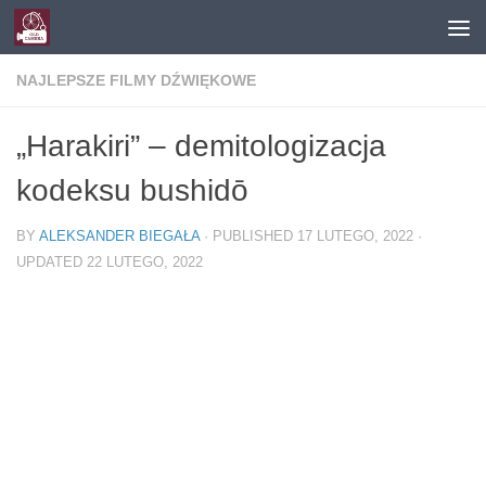
Skip to content
NAJLEPSZE FILMY DŹWIĘKOWE
„Harakiri” – demitologizacja
kodeksu bushidō
BY
ALEKSANDER BIEGAŁA
· PUBLISHED
17 LUTEGO, 2022
·
UPDATED
22 LUTEGO, 2022