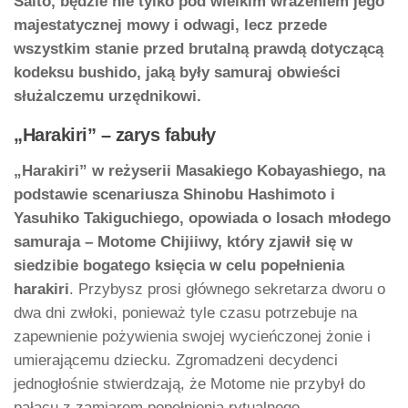
Saito, będzie nie tylko pod wielkim wrażeniem jego
majestatycznej mowy i odwagi, lecz przede
wszystkim stanie przed brutalną prawdą dotyczącą
kodeksu bushido, jaką były samuraj obwieści
służalczemu urzędnikowi.
„Harakiri” – zarys fabuły
„Harakiri” w reżyserii Masakiego Kobayashiego, na
podstawie scenariusza Shinobu Hashimoto i
Yasuhiko Takiguchiego, opowiada o losach młodego
samuraja – Motome Chijiiwy, który zjawił się w
siedzibie bogatego księcia w celu popełnienia
harakiri
. Przybysz prosi głównego sekretarza dworu o
dwa dni zwłoki, ponieważ tyle czasu potrzebuje na
zapewnienie pożywienia swojej wycieńczonej żonie i
umierającemu dziecku. Zgromadzeni decydenci
jednogłośnie stwierdzają, że Motome nie przybył do
pałacu z zamiarem popełnienia rytualnego