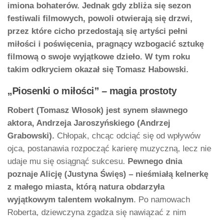
imiona bohaterów. Jednak gdy zbliża się sezon
festiwali filmowych, powoli otwierają się drzwi,
przez które cicho przedostają się artyści pełni
miłości i poświęcenia, pragnący wzbogacić sztukę
filmową o swoje wyjątkowe dzieło. W tym roku
takim odkryciem okazał się Tomasz Habowski.
„Piosenki o miłości” – magia prostoty
Robert (Tomasz Włosok) jest synem sławnego
aktora, Andrzeja Jaroszyńskiego (Andrzej
Grabowski).
Chłopak, chcąc odciąć się od wpływów
ojca, postanawia rozpocząć karierę muzyczną, lecz nie
udaje mu się osiągnąć sukcesu.
Pewnego dnia
poznaje Alicję (Justyna Święs) – nieśmiałą kelnerkę
z małego miasta, którą natura obdarzyła
wyjątkowym talentem wokalnym
. Po namowach
Roberta, dziewczyna zgadza się nawiązać z nim