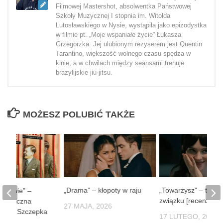
Filmowej Mastershot, absolwentka Państwowej
Szkoły Muzycznej I stopnia im. Witolda
Lutosławskiego w Nysie, wystąpiła jako epizodystka
w filmie pt. „Moje wspaniałe życie” Łukasza
Grzegorzka. Jej ulubionym reżyserem jest Quentin
Tarantino, większość wolnego czasu spędza w
kinie, a w chwilach między seansami trenuje
brazylijskie jiu-jitsu.
MOŻESZ POLUBIĆ TAKŻE
„Drama” – kłopoty w raju
„Towarzysz” – techn
 Lwowie” –
związku [recenzja]
stalgiczna
27 MAJA, 2026
ońka i Szczepka
17 LUTEGO, 2025