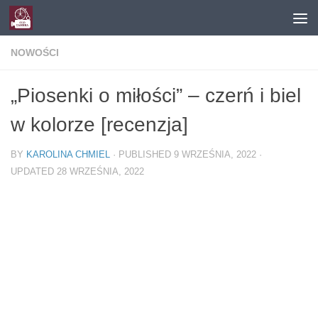
Skip to content
NOWOŚCI
„Piosenki o miłości” – czerń i biel
w kolorze [recenzja]
BY
KAROLINA CHMIEL
· PUBLISHED
9 WRZEŚNIA, 2022
·
UPDATED
28 WRZEŚNIA, 2022