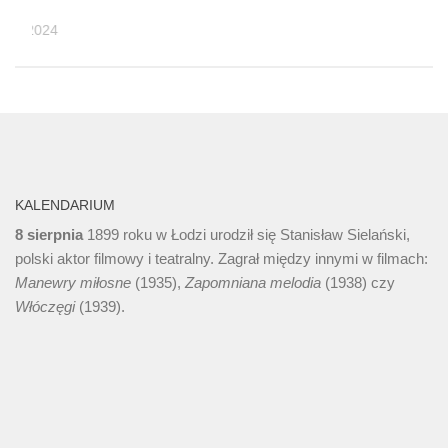
IA, 2024
KALENDARIUM
8 sierpnia
1899 roku w Łodzi urodził się Stanisław Sielański,
polski aktor filmowy i teatralny. Zagrał między innymi w filmach:
Manewry miłosne
(1935),
Zapomniana melodia
(1938) czy
Włóczęgi
(1939).