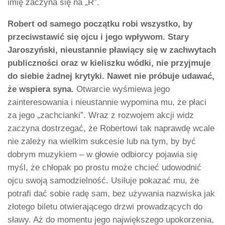
imię zaczyna się na „R”.
Robert od samego początku robi wszystko, by
przeciwstawić się ojcu i jego wpływom. Stary
Jaroszyński, nieustannie pławiący się w zachwytach
publiczności oraz w kieliszku wódki, nie przyjmuje
do siebie żadnej krytyki. Nawet nie próbuje udawać,
że wspiera syna.
Otwarcie wyśmiewa jego
zainteresowania i nieustannie wypomina mu, że płaci
za jego „zachcianki”. Wraz z rozwojem akcji widz
zaczyna dostrzegać, że Robertowi tak naprawdę wcale
nie zależy na wielkim sukcesie lub na tym, by być
dobrym muzykiem – w głowie odbiorcy pojawia się
myśl, że chłopak po prostu może chcieć udowodnić
ojcu swoją samodzielność. Usiłuje pokazać mu, że
potrafi dać sobie radę sam, bez używania nazwiska jak
złotego biletu otwierającego drzwi prowadzących do
sławy. Aż do momentu jego największego upokorzenia,