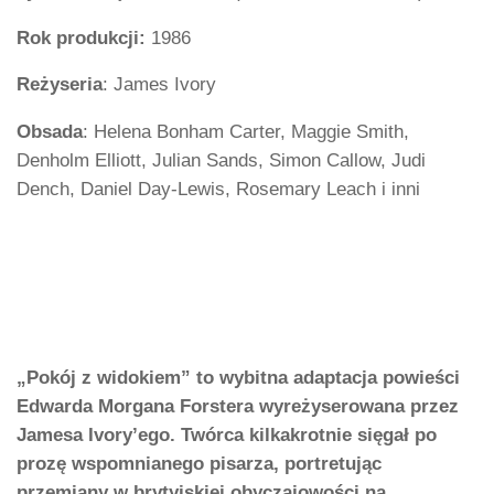
Rok produkcji:
1986
Reżyseria
: James Ivory
Obsada
: Helena Bonham Carter, Maggie Smith,
Denholm Elliott, Julian Sands, Simon Callow, Judi
Dench, Daniel Day-Lewis, Rosemary Leach i inni
„Pokój z widokiem” to wybitna adaptacja powieści
Edwarda Morgana Forstera wyreżyserowana przez
Jamesa Ivory’ego. Twórca kilkakrotnie sięgał po
prozę wspomnianego pisarza, portretując
przemiany w brytyjskiej obyczajowości na