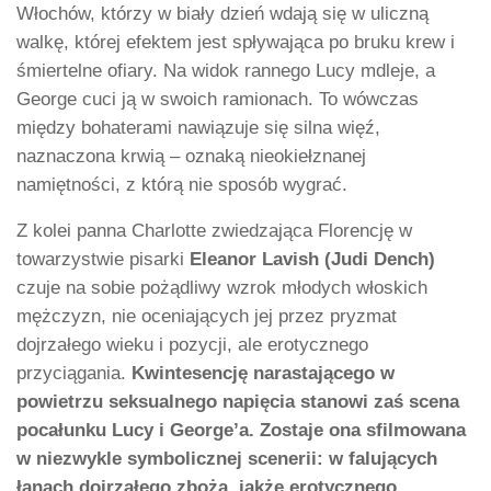
Włochów, którzy w biały dzień wdają się w uliczną
walkę, której efektem jest spływająca po bruku krew i
śmiertelne ofiary. Na widok rannego Lucy mdleje, a
George cuci ją w swoich ramionach. To wówczas
między bohaterami nawiązuje się silna więź,
naznaczona krwią – oznaką nieokiełznanej
namiętności, z którą nie sposób wygrać.
Z kolei panna Charlotte zwiedzająca Florencję w
towarzystwie pisarki
Eleanor Lavish (Judi Dench)
czuje na sobie pożądliwy wzrok młodych włoskich
mężczyzn, nie oceniających jej przez pryzmat
dojrzałego wieku i pozycji, ale erotycznego
przyciągania.
Kwintesencję narastającego w
powietrzu seksualnego napięcia stanowi zaś scena
pocałunku Lucy i George’a. Zostaje ona sfilmowana
w niezwykle symbolicznej scenerii: w falujących
łanach dojrzałego zboża, jakże erotycznego