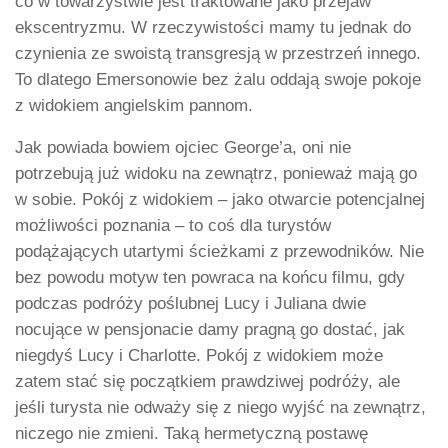
co w towarzystwie jest traktowane jako przejaw
ekscentryzmu. W rzeczywistości mamy tu jednak do
czynienia ze swoistą transgresją w przestrzeń innego.
To dlatego Emersonowie bez żalu oddają swoje pokoje
z widokiem angielskim pannom.
Jak powiada bowiem ojciec George’a, oni nie
potrzebują już widoku na zewnątrz, ponieważ mają go
w sobie. Pokój z widokiem – jako otwarcie potencjalnej
możliwości poznania – to coś dla turystów
podążających utartymi ścieżkami z przewodników. Nie
bez powodu motyw ten powraca na końcu filmu, gdy
podczas podróży poślubnej Lucy i Juliana dwie
nocujące w pensjonacie damy pragną go dostać, jak
niegdyś Lucy i Charlotte. Pokój z widokiem może
zatem stać się początkiem prawdziwej podróży, ale
jeśli turysta nie odważy się z niego wyjść na zewnątrz,
niczego nie zmieni. Taką hermetyczną postawę