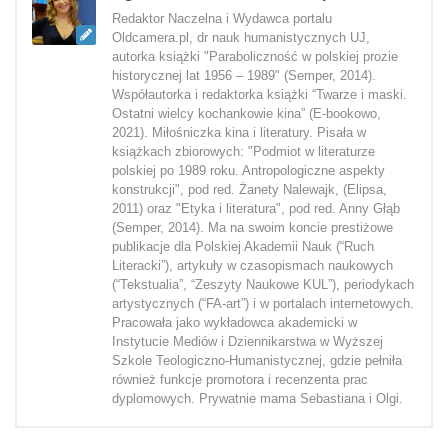
Redaktor Naczelna i Wydawca portalu
Oldcamera.pl, dr nauk humanistycznych UJ,
autorka książki "Paraboliczność w polskiej prozie
historycznej lat 1956 – 1989" (Semper, 2014).
Współautorka i redaktorka książki “Twarze i maski.
Ostatni wielcy kochankowie kina” (E-bookowo,
2021). Miłośniczka kina i literatury. Pisała w
książkach zbiorowych: "Podmiot w literaturze
polskiej po 1989 roku. Antropologiczne aspekty
konstrukcji", pod red. Żanety Nalewajk, (Elipsa,
2011) oraz "Etyka i literatura", pod red. Anny Głąb
(Semper, 2014). Ma na swoim koncie prestiżowe
publikacje dla Polskiej Akademii Nauk (“Ruch
Literacki”), artykuły w czasopismach naukowych
(“Tekstualia”, “Zeszyty Naukowe KUL”), periodykach
artystycznych (“FA-art”) i w portalach internetowych.
Pracowała jako wykładowca akademicki w
Instytucie Mediów i Dziennikarstwa w Wyższej
Szkole Teologiczno-Humanistycznej, gdzie pełniła
również funkcje promotora i recenzenta prac
dyplomowych. Prywatnie mama Sebastiana i Olgi.