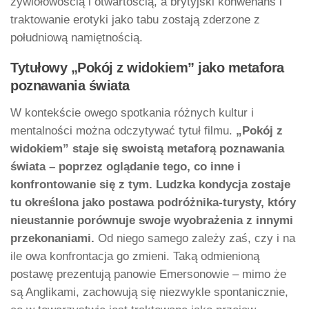
żywiołowością i otwartością, a brytyjski konwenans i
traktowanie erotyki jako tabu zostają zderzone z
południową namiętnością.
Tytułowy „Pokój z widokiem” jako metafora
poznawania świata
W kontekście owego spotkania różnych kultur i
mentalności można odczytywać tytuł filmu.
„Pokój z
widokiem” staje się swoistą metaforą poznawania
świata – poprzez oglądanie tego, co inne i
konfrontowanie się z tym. Ludzka kondycja zostaje
tu określona jako postawa podróżnika-turysty, który
nieustannie porównuje swoje wyobrażenia z innymi
przekonaniami.
Od niego samego zależy zaś, czy i na
ile owa konfrontacja go zmieni. Taką odmienioną
postawę prezentują panowie Emersonowie – mimo że
są Anglikami, zachowują się niezwykle spontanicznie,