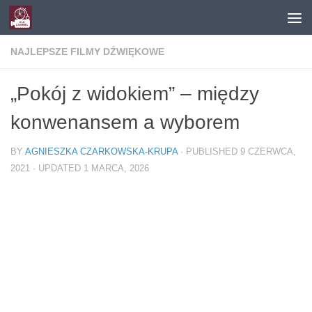
Skip to content
NAJLEPSZE FILMY DŹWIĘKOWE
„Pokój z widokiem” – między
konwenansem a wyborem
BY
AGNIESZKA CZARKOWSKA-KRUPA
· PUBLISHED
9 CZERWCA,
2021
· UPDATED
1 MARCA, 2026