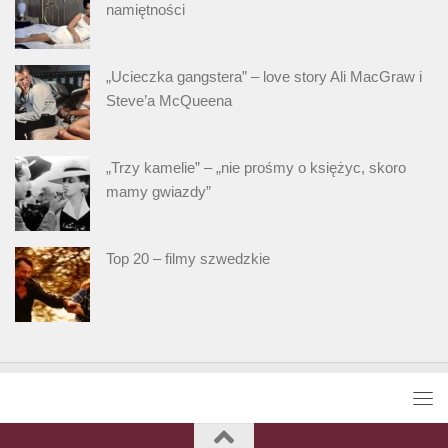
namiętności
„Ucieczka gangstera” – love story Ali MacGraw i
Steve’a McQueena
„Trzy kamelie” – „nie prośmy o księżyc, skoro
mamy gwiazdy”
Top 20 – filmy szwedzkie