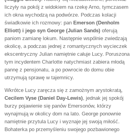
liczyły na pokój z widokiem na rzekę Arno, tymczasem
ich okna wychodzą na podwórze. Podczas kolacji
świadkowie ich rozmowy: pan
Emerson (Denholm
Elliott) i jego syn George (Julian Sands)
oferują
paniom zamianę lokum. Następnie wspólnie zwiedzają
okolicę, a podczas jednej z romantycznych wycieczek
ekscentryczny Julian namiętnie całuje Lucy. Poruszona
tym incydentem Charlotte natychmiast zabiera młodą
pannę z pensjonatu, a po powrocie do domu obie
utrzymują sprawę w tajemnicy.
Wkrótce Lucy zaręcza się z zamożnym arystokratą,
Cecilem Vyse (Daniel Day-Lewis)
, jednak jej spokój
burzy pojawienie się panów Emersonów, którzy
wynajmują w okolicy dom na lato. George ponownie
namiętnie przytula Lucy i wyznaje jej swoją miłość.
Bohaterka po przemyśleniu swojego pozbawionego