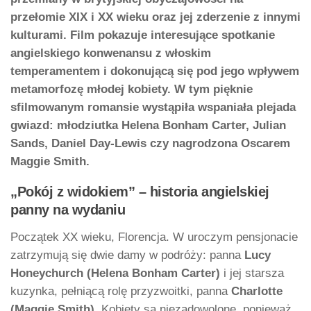
przełomie XIX i XX wieku oraz jej zderzenie z innymi
kulturami. Film pokazuje interesujące spotkanie
angielskiego konwenansu z włoskim
temperamentem i dokonującą się pod jego wpływem
metamorfozę młodej kobiety. W tym pięknie
sfilmowanym romansie wystąpiła wspaniała plejada
gwiazd: młodziutka Helena Bonham Carter, Julian
Sands, Daniel Day-Lewis czy nagrodzona Oscarem
Maggie Smith.
„Pokój z widokiem” – historia angielskiej
panny na wydaniu
Początek XX wieku, Florencja. W uroczym pensjonacie
zatrzymują się dwie damy w podróży: panna
Lucy
Honeychurch (Helena Bonham Carter)
i jej starsza
kuzynka, pełniącą rolę przyzwoitki, panna
Charlotte
(Maggie Smith)
. Kobiety są niezadowolone, ponieważ