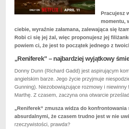
Pracujesz w
momentu, w
ciebie, wyraźnie załamana, zalewająca się łzam
Robi ci się jej żal, więc proponujesz jej filiża
powiem ci, że jest to początek jednego z two
„Reniferek” – najbardziej wyjątkowy śmi
Donny Dunn (Richard Gadd) jest aspirującym komi
angielskim barze. Jego życie przyjmuje niespodz
Gunning). Niezobowiązujące rozmowy i niewinny f
Marthę. Z czasem, zaczyna ona otwarcie prześl
„Reniferek” zmusza widza do konfrontowania 
absurdalnymi, że czasem trudno jest w nie uwi
rzeczywistości, prawda?