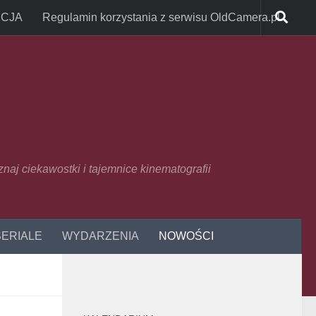
CJA
Regulamin korzystania z serwisu OldCamera.pl
oznaj ciekawostki i tajemnice kinematografii
SERIALE
WYDARZENIA
NOWOŚCI