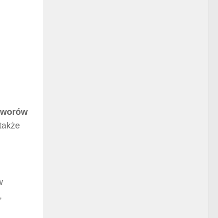
utworów
także
w
,