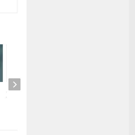
„Pan coś kręci! Opowieści
filmowe” – gawęda Marcina
Pydy o polskim kinie [recenzja]
27 STYCZNIA, 2025