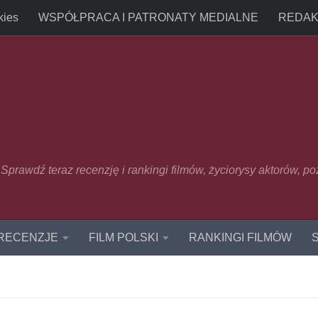
kies
WSPÓŁPRACA I PATRONATY MEDIALNE
REDAK
u. Sprawdź teraz recenzję i rankingi filmów, życiorysy aktorów, p
 RECENZJE
FILM POLSKI
RANKINGI FILMÓW