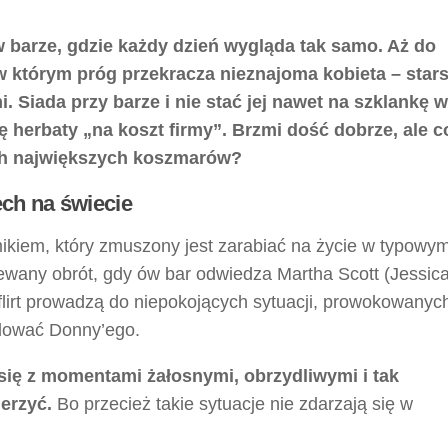
 barze, gdzie każdy dzień wygląda tak samo. Aż do
 którym próg przekracza nieznajoma kobieta – star
i. Siada przy barze i nie stać jej nawet na szklankę 
nkę herbaty „na koszt firmy”. Brzmi dość dobrze, ale co
ich największych koszmarów?
ech na świecie
kiem, który zmuszony jest zarabiać na życie w typowym
iewany obrót, gdy ów bar odwiedza Martha Scott (Jessic
lirt prowadzą do niepokojących sytuacji, prowokowanyc
adować Donny’ego.
się z momentami żałosnymi, obrzydliwymi i tak
erzyć.
Bo przecież takie sytuacje nie zdarzają się w