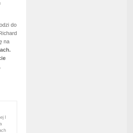
ń
hodzi do
Richard
ę na
iach.
cie
,
j I
a
ach