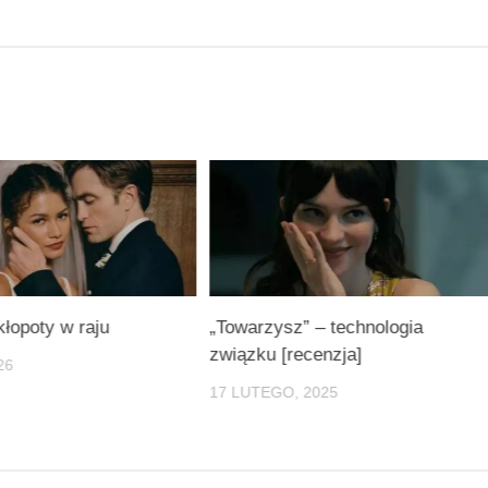
kłopoty w raju
„Towarzysz” – technologia
związku [recenzja]
26
17 LUTEGO, 2025