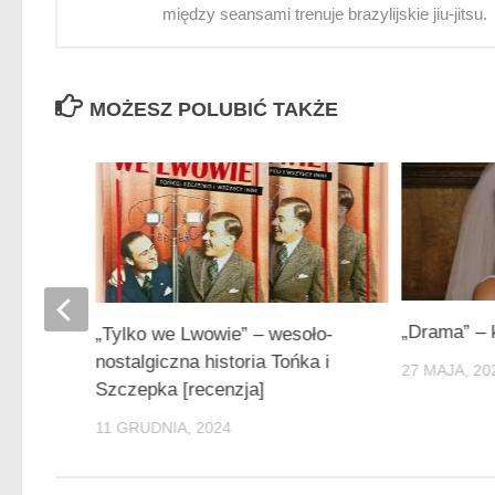
między seansami trenuje brazylijskie jiu-jitsu.
MOŻESZ POLUBIĆ TAKŻE
nę.
„Drama” – 
„Tylko we Lwowie” – wesoło-
ojny
nostalgiczna historia Tońka i
27 MAJA, 20
ążki
Szczepka [recenzja]
11 GRUDNIA, 2024