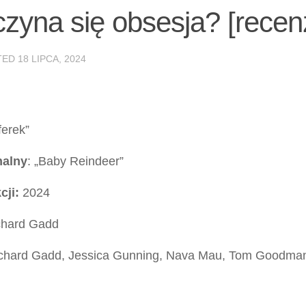
czyna się obsesja? [recen
TED
18 LIPCA, 2024
ferek”
nalny
: „Baby Reindeer”
cji:
2024
hard Gadd
chard Gadd, Jessica Gunning, Nava Mau, Tom Goodman-