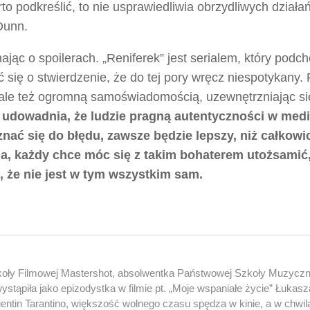
to podkreślić, to nie usprawiedliwia obrzydliwych działa
Dunn.
ając o spoilerach. „Reniferek” jest serialem, który podc
ię o stwierdzenie, że do tej pory wręcz niespotykany. 
 ale też ogromną samoświadomością, uzewnętrzniając si
i udowadnia, że ludzie pragną autentyczności w med
znać się do błędu, zawsze będzie lepszy, niż całkowi
a, każdy chce móc się z takim bohaterem utożsamić
, że nie jest w tym wszystkim sam.
koły Filmowej Mastershot, absolwentka Państwowej Szkoły Muzyczne
ystąpiła jako epizodystka w filmie pt. „Moje wspaniałe życie” Łukasz
entin Tarantino, większość wolnego czasu spędza w kinie, a w chwil