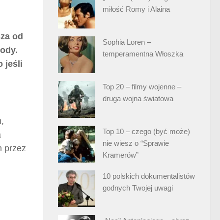
miłość Romy i Alaina
sza od
Sophia Loren –
wody.
temperamentna Włoszka
 jeśli
Top 20 – filmy wojenne –
druga wojna światowa
,
Top 10 – czego (być może)
a
nie wiesz o “Sprawie
h przez
Kramerów”
10 polskich dokumentalistów
godnych Twojej uwagi