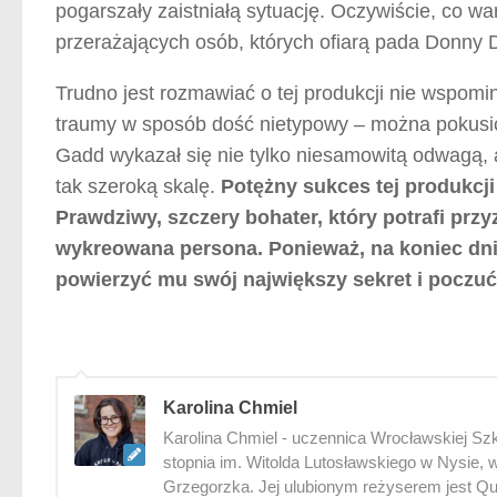
pogarszały zaistniałą sytuację. Oczywiście, co war
przerażających osób, których ofiarą pada Donny 
Trudno jest rozmawiać o tej produkcji nie wspomin
traumy w sposób dość nietypowy – można pokusić s
Gadd wykazał się nie tylko niesamowitą odwagą,
tak szeroką skalę.
Potężny sukces tej produkcj
Prawdziwy, szczery bohater, który potrafi przy
wykreowana persona. Ponieważ, na koniec dni
powierzyć mu swój największy sekret i poczuć
Karolina Chmiel
Karolina Chmiel - uczennica Wrocławskiej Sz
stopnia im. Witolda Lutosławskiego w Nysie, w
Grzegorzka. Jej ulubionym reżyserem jest Qu