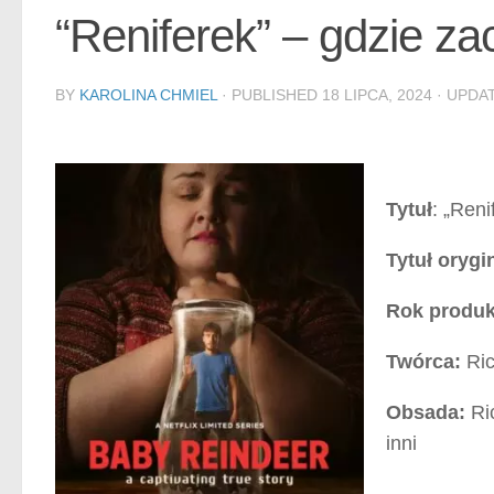
“Reniferek” – gdzie za
BY
KAROLINA CHMIEL
· PUBLISHED
18 LIPCA, 2024
· UPDA
Tytuł
: „Reni
Tytuł orygi
Rok produk
Twórca:
Ric
Obsada:
Ri
inni