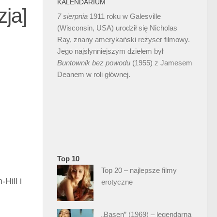
KALENDARIUM
zja]
7 sierpnia
1911 roku w Galesville
(Wisconsin, USA) urodził się Nicholas
Ray, znany amerykański reżyser filmowy.
Jego najsłynniejszym dziełem był
Buntownik bez
powodu
(1955) z Jamesem
Deanem w roli głównej.
Top 10
Top 20 – najlepsze filmy
Hill i
erotyczne
„Basen” (1969) – legendarna