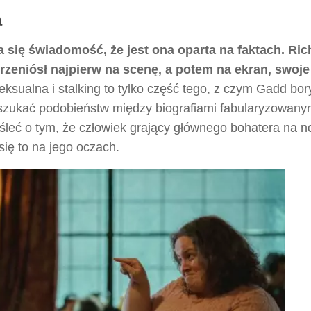
a
a się świadomość, że jest ona oparta na faktach. Ric
przeniósł najpierw na scenę, a potem na ekran, swoje
sualna i stalking to tylko część tego, z czym Gadd bory
szukać podobieństw między biografiami fabularyzowany
yśleć o tym, że człowiek grający głównego bohatera na 
się to na jego oczach.