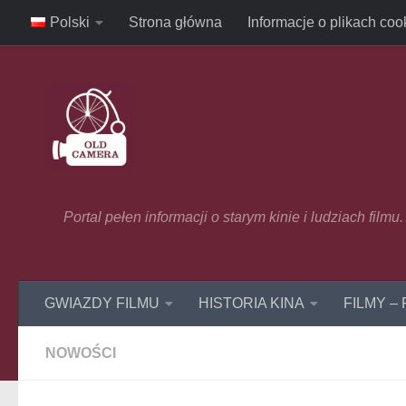
Polski
Strona główna
Informacje o plikach coo
Skip to content
Portal pełen informacji o starym kinie i ludziach film
GWIAZDY FILMU
HISTORIA KINA
FILMY –
NOWOŚCI