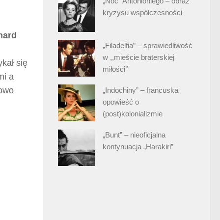
„Noc” Antonioniego – obraz
kryzysu współczesności
hard
„Filadelfia” – sprawiedliwość
w ,,mieście braterskiej
kał się
miłości’’
mi a
nowo
„Indochiny” – francuska
opowieść o
(post)kolonializmie
„Bunt” – nieoficjalna
kontynuacja „Harakiri”