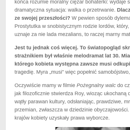
końca rozumie moralny ciężar bohaterki: wydaje s
dramatyczna sytuacja: walka o przetrwanie.
Dlacz
ze swojej przeszłości?
W pewien sposób dylemat
Prostytutka w snobistycznym rodzie lordów, który
uznaje za nie lada mezalians, to raczej marny mat
Jest tu jednak coś więcej. To światopogląd skr
strażnikiem był właśnie melodramat lat 30. Mi
którego kobieta występna zawsze musi odkupi
tragedię. Myra „musi” więc popełnić samobójstwo
Oczywiście mamy w filmie
Pożegnalny walc
do cz
jak filozoficznie stwierdza Roy, wioząc ukochaną 
wątły parawan kultury, odsłaniając, prawdziwe, 
przemian, zwłaszcza w dziedzinie obyczajowości.
krajów kobiety uzyskały prawa wyborcze.