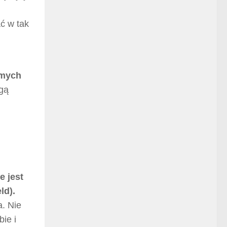
ć w tak
amych
ogą
e jest
ld).
a. Nie
ie i