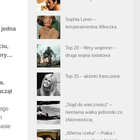
Sophia Loren –
temperamentna Włoszka
 jedna
iu,
Top 20 – filmy wojenne –
iery…
druga wojna światowa
Top 25 – aktorki francuskie
a.
aczął
„Stąd do wieczności” –
nego
nierówna walka jednostki ze
m
zbiorowością
zasie
„Wierna rzeka” – Polka i