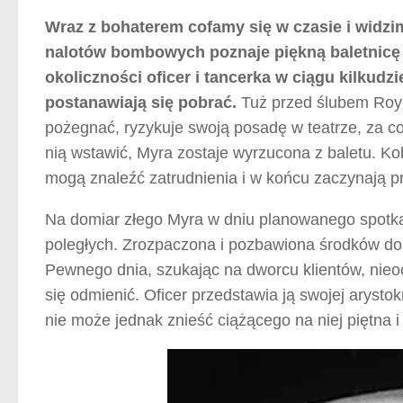
Wraz z bohaterem cofamy się w czasie i widzim
nalotów bombowych poznaje piękną baletnicę 
okoliczności oficer i tancerka w ciągu kilkudz
postanawiają się pobrać.
Tuż przed ślubem Roy 
pożegnać, ryzykuje swoją posadę w teatrze, za co 
nią wstawić, Myra zostaje wyrzucona z baletu. Ko
mogą znaleźć zatrudnienia i w końcu zaczynają p
Na domiar złego Myra w dniu planowanego spotka
poległych. Zrozpaczona i pozbawiona środków do 
Pewnego dnia, szukając na dworcu klientów, nieo
się odmienić. Oficer przedstawia ją swojej arystok
nie może jednak znieść ciążącego na niej piętna