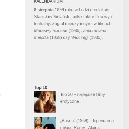
KALENDARIUM
8 sierpnia
1899 roku w Łodzi urodził się
Stanisław Sielański, polski aktor filmowy i
teatralny. Zagrał między innymi w filmach:
Manewry miłosne
(1935),
Zapomniana
melodia
(1938) czy
Włóczęgi
(1939).
Top 10
e
Top 20 – najlepsze filmy
erotyczne
„Basen” (1969) – legendarna
miłość Romy i Alaina