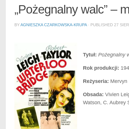
„Pożegnalny walc” – mi
BY
AGNIESZKA CZARKOWSKA-KRUPA
· PUBLISHED
27 SIER
Tytuł:
Pożegnalny 
Rok produkcji:
194
Reżyseria:
Mervyn
Obsada:
Vivien Leig
Watson, C. Aubrey 