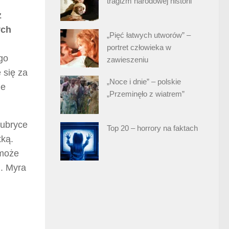
tragizm narodowej historii
z
ych
„Pięć łatwych utworów” –
portret człowieka w
go
zawieszeniu
 się za
„Noce i dnie” – polskie
ie
„Przeminęło z wiatrem”
rubryce
Top 20 – horrory na faktach
tką.
 może
j. Myra