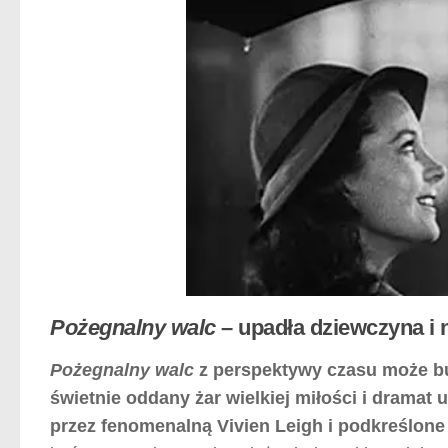
Pożegnalny walc
– upadła dziewczyna i n
Pożegnalny walc
z perspektywy czasu może bu
świetnie oddany żar wielkiej miłości i dramat
przez fenomenalną Vivien Leigh i podkreślon