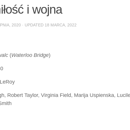
łość i wojna
PNIA, 2020
· UPDATED
18 MARCA, 2022
walc
(
Waterloo Bridge
)
0
 LeRoy
h, Robert Taylor, Virginia Field, Marija Uspienska, Lucil
Smith