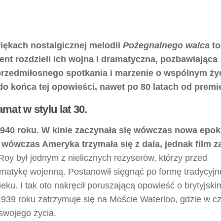
więkach nostalgicznej melodii
Pożegnalnego walca
to
ent rozdzieli ich wojna i dramatyczna, pozbawiająca
przedmiłosnego spotkania i marzenie o wspólnym życ
 do końca tej opowieści, nawet po 80 latach od prem
mat w stylu lat 30.
40 roku. W kinie zaczynała się wówczas nowa epok
e wówczas Ameryka trzymała się z dala, jednak film z
oy był jednym z nielicznych reżyserów, którzy przed
ematykę wojenną. Postanowił sięgnąć po formę tradycyj
ieku. I tak oto nakręcił poruszającą opowieść o brytyjski
 1939 roku zatrzymuje się na Moście Waterloo, gdzie w c
 swojego życia.