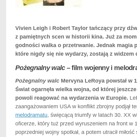
Vivien Leigh i Robert Taylor tańczący przy dź
z pamiętnych scen w historii kina. Już za mom
godności walka o przetrwanie. Jednak magia 
które nigdy się nie wydarzy, zostają z widzem
Pożegnalny walc
– film wojenny i melodra
Pożegnalny walc
Mervyna LeRoya powstał w 19
Świat ogarnęła wielka wojna, od której jeszcz
powoli reagować na wydarzenia w Europie.
LeR
zaangażowaniem USA w konflikt zbrojny podjął t
melodramatu
, święcącą triumfy w latach 30. XX w
oficerze, który tuż przed wyruszeniem na front w
poprzedniej wojny spotkał, a potem utracił miłość