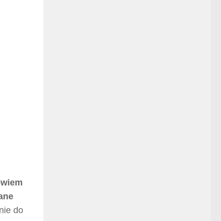
bowiem
rane
nie do