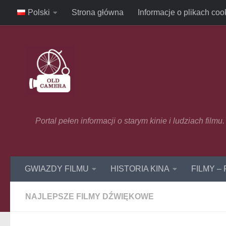
Polski
Strona główna
Informacje o plikach coo
Skip to content
Portal pełen informacji o starym kinie i ludziach film
GWIAZDY FILMU
HISTORIA KINA
FILMY –
NAJLEPSZE FILMY DŹWIĘKOWE