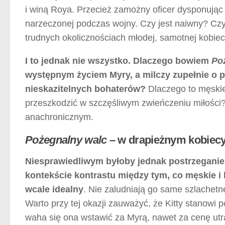
i winą Roya. Przecież zamożny oficer dysponując
narzeczonej podczas wojny. Czy jest naiwny? Czy 
trudnych okolicznościach młodej, samotnej kobiec
I to jednak nie wszystko. Dlaczego bowiem
Po
występnym życiem Myry, a milczy zupełnie o 
nieskazitelnych bohaterów?
Dlaczego to męskie
przeszkodzić w szczęśliwym zwieńczeniu miłości?
anachronicznym.
Pożegnalny walc
– w drapieżnym kobiec
Niesprawiedliwym byłoby jednak postrzegani
kontekście kontrastu między tym, co męskie i k
wcale idealny
. Nie zaludniają go same szlachetne 
Warto przy tej okazji zauważyć, że Kitty stanowi 
waha się ona wstawić za Myrą, nawet za cenę utra