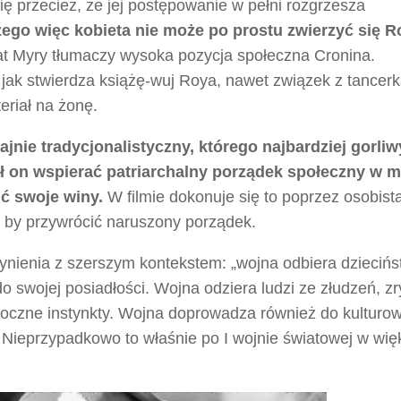
ię przecież, że jej postępowanie w pełni rozgrzesza
ego więc kobieta nie może po prostu zwierzyć się 
 Myry tłumaczy wysoka pozycja społeczna Cronina.
, jak stwierdza książę-wuj Roya, nawet związek z tancer
eriał na żonę.
ajnie tradycjonalistyczny, którego najbardziej gorli
ał on wspierać patriarchalny porządek społeczny w m
ć swoje winy.
W filmie dokonuje się to poprzez osobist
, by przywrócić naruszony porządek.
ynienia z szerszym kontekstem: „wojna odbiera dziecińs
do swojej posiadłości. Wojna odziera ludzi ze złudzeń, z
mroczne instynkty. Wojna doprowadza również do kulturo
 Nieprzypadkowo to właśnie po I wojnie światowej w wię