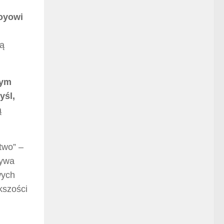
Royowi
ką
wym
yśl,
ą
two” –
rywa
wych
kszości