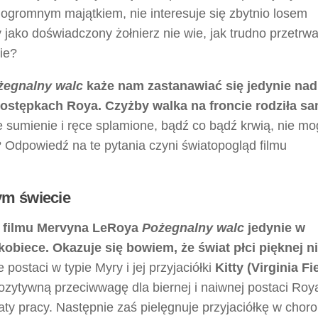
 ogromnym majątkiem, nie interesuje się zbytnio losem
jako doświadczony żołnierz nie wie, jak trudno przetrwa
ie?
żegnalny walc
każe nam zastanawiać się jedynie nad
postępkach Roya. Czyżby walka na froncie rodziła s
 sumienie i ręce splamione, bądź co bądź krwią, nie m
 Odpowiedź na te pytania czyni światopogląd filmu
ym świecie
e filmu Mervyna LeRoya
Pożegnalny walc
jedynie w
obiece. Okazuje się bowiem, że świat płci pięknej ni
postaci w typie Myry i jej przyjaciółki
Kitty (Virginia Fie
pozytywną przeciwwagę dla biernej i naiwnej postaci Roy
ty pracy. Następnie zaś pielęgnuje przyjaciółkę w chorob