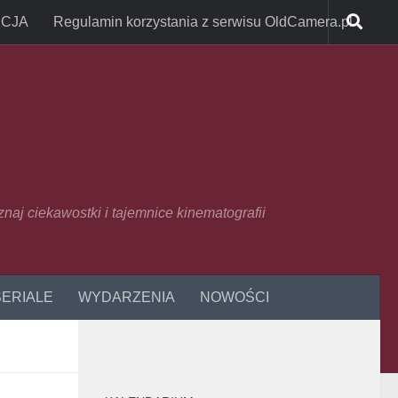
CJA
Regulamin korzystania z serwisu OldCamera.pl
oznaj ciekawostki i tajemnice kinematografii
SERIALE
WYDARZENIA
NOWOŚCI