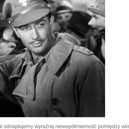
torii odnajdujemy wyraźną niewspółmierność pomiędzy wi