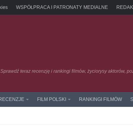
kies
WSPÓŁPRACA I PATRONATY MEDIALNE
REDAK
u. Sprawdź teraz recenzję i rankingi filmów, życiorysy aktorów, p
 RECENZJE
FILM POLSKI
RANKINGI FILMÓW