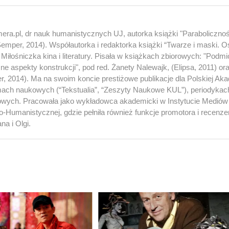
ra.pl, dr nauk humanistycznych UJ, autorka książki "Paraboliczno
(Semper, 2014). Współautorka i redaktorka książki “Twarze i maski. Os
iłośniczka kina i literatury. Pisała w książkach zbiorowych: "Podmi
czne aspekty konstrukcji", pod red. Żanety Nalewajk, (Elipsa, 2011) or
per, 2014). Ma na swoim koncie prestiżowe publikacje dla Polskiej Ak
smach naukowych (“Tekstualia”, “Zeszyty Naukowe KUL”), periodykac
netowych. Pracowała jako wykładowca akademicki w Instytucie Mediów 
-Humanistycznej, gdzie pełniła również funkcje promotora i recenze
a i Olgi.