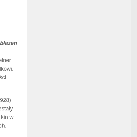
 błazen
elner
dkowi.
ści
1928)
estały
 kin w
ch.