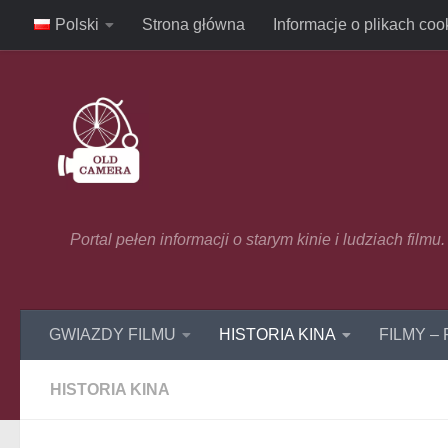
Polski
Strona główna
Informacje o plikach coo
Skip to content
Portal pełen informacji o starym kinie i ludziach film
GWIAZDY FILMU
HISTORIA KINA
FILMY –
HISTORIA KINA