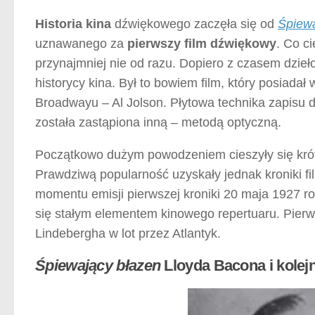
Historia kina
dźwiękowego zaczęła się od
Śpiew
uznawanego za
pierwszy film dźwiękowy
. Co c
przynajmniej nie od razu. Dopiero z czasem dzieło
historycy kina. Był to bowiem film, który posiadał 
Broadwayu – Al Jolson. Płytowa technika zapisu
została zastąpiona inną – metodą optyczną.
Początkowo dużym powodzeniem cieszyły się kró
Prawdziwą popularność uzyskały jednak kroniki 
momentu emisji pierwszej kroniki 20 maja 1927 ro
się stałym elementem kinowego repertuaru. Pierws
Lindebergha w lot przez Atlantyk.
Śpiewający błazen
Lloyda Bacona i kolej