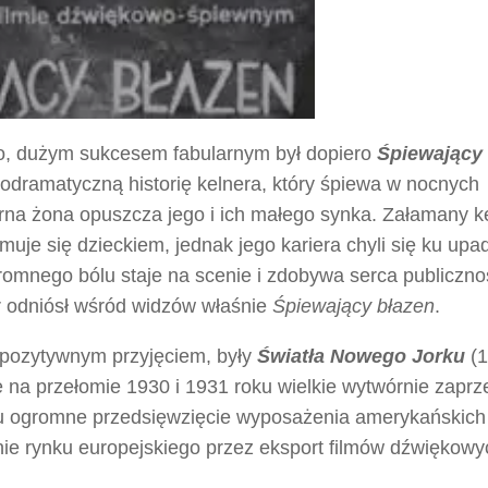
o, dużym sukcesem fabularnym był dopiero
Śpiewający
odramatyczną historię kelnera, który śpiewa w nocnych
erna żona opuszcza jego i ich małego synka. Załamany k
ajmuje się dzieckiem, jednak jego kariera chyli się ku upa
omnego bólu staje na scenie i zdobywa serca publiczno
 odniósł wśród widzów właśnie
Śpiewający błazen
.
 pozytywnym przyjęciem, były
Światła Nowego Jorku
(
 na przełomie 1930 i 1931 roku wielkie wytwórnie zaprz
u ogromne przedsięwzięcie wyposażenia amerykańskich
e rynku europejskiego przez eksport filmów dźwiękowy