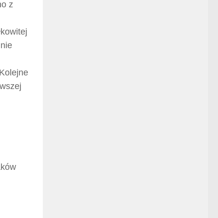
no z
kowitej
 nie
Kolejne
rwszej
raków