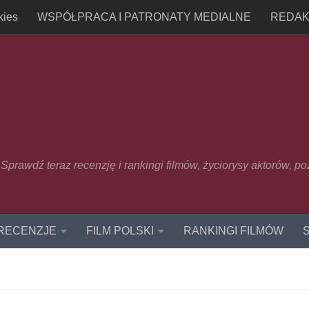
kies
WSPÓŁPRACA I PATRONATY MEDIALNE
REDAK
u. Sprawdź teraz recenzję i rankingi filmów, życiorysy aktorów, p
 RECENZJE
FILM POLSKI
RANKINGI FILMÓW