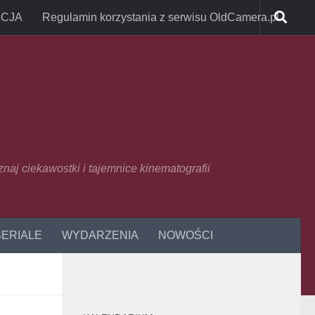
CJA
Regulamin korzystania z serwisu OldCamera.pl
oznaj ciekawostki i tajemnice kinematografii
SERIALE
WYDARZENIA
NOWOŚCI