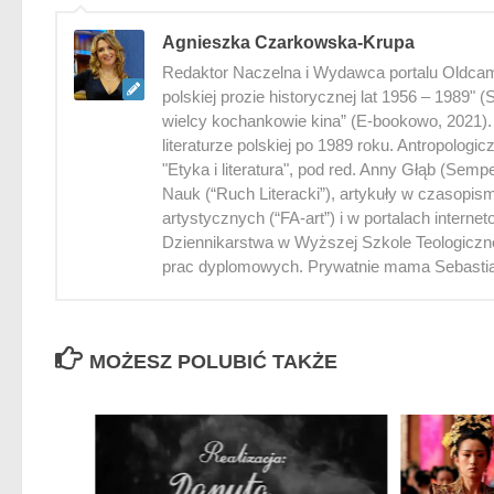
Agnieszka Czarkowska-Krupa
Redaktor Naczelna i Wydawca portalu Oldcame
polskiej prozie historycznej lat 1956 – 1989" 
wielcy kochankowie kina” (E-bookowo, 2021). M
literaturze polskiej po 1989 roku. Antropologi
"Etyka i literatura", pod red. Anny Głąb (Sem
Nauk (“Ruch Literacki”), artykuły w czasopi
artystycznych (“FA-art”) i w portalach inter
Dziennikarstwa w Wyższej Szkole Teologiczno
prac dyplomowych. Prywatnie mama Sebastian
MOŻESZ POLUBIĆ TAKŻE