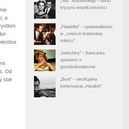
„Noc” Antonioniego – obraz
kryzysu współczesności
nie
i, a
zystkim
„Filadelfia” – sprawiedliwość
w ,,mieście braterskiej
dor
miłości’’
wkrótce
„Indochiny” – francuska
opowieść o
mi.
(post)kolonializmie
s. Od
„Bunt” – nieoficjalna
 stał
kontynuacja „Harakiri”