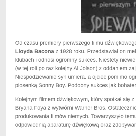
Od czasu premiery pierwszego filmu dźwiękoweg
Lloyda Bacona
z 1928 roku. Przedstawiał on mel
klubach i odnosi ogromny sukces. Niestety niewi
(w tej roli po raz kolejny Al Jolson) z oddaniem z
Niespodziewanie syn umiera, a ojciec pomimo ogr
piosenką Sonny Boy. Podobny sukces jak bohater
Kolejnym filmem dźwiękowym, który spotkał się z
Bryana Foya z wytwórni Warner Bros. Ostatecznie
produkowania filmów niemych. Towarzyszyło tem
odpowiednią aparaturę dźwiękową oraz zdobywani