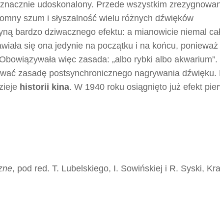
eż znacznie udoskonalony. Przede wszystkim zrezygnowa
omny szum i słyszalność wielu różnych dźwięków
yną bardzo dziwacznego efektu: a mianowicie niemal cał
jawiała się ona jedynie na początku i na końcu, ponieważ
 Obowiązywała więc zasada: „albo rybki albo akwarium”.
ować zasadę postsynchronicznego nagrywania dźwięku. 
dzieje
historii kina
. W 1940 roku osiągnięto już efekt pie
zne
, pod red. T. Lubelskiego, I. Sowińskiej i R. Syski, K