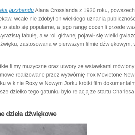
aka jazzbandu
Alana Crosslanda z 1926 roku, powszech
iekaw, wcale nie zdobył on wielkiego uznania publicznośc
 to stało się popularne, a jego rangę docenili przede ws
wyrazistą fabułę, a w roli głównej pojawił się wielki gwiaz
 dźwięku, zastosowana w pierwszym filmie dźwiękowym, 
tkie filmy muzyczne oraz utwory ze wstawkami mówiony
filmowe realizowane przez wytwórnię Fox Movietone New
ku w kinie Roxy w Nowym Jorku krótki film dokumentalny
ze dziełko tego gatunku było relacją ze startu Charlesa
ne dzieła dźwiękowe