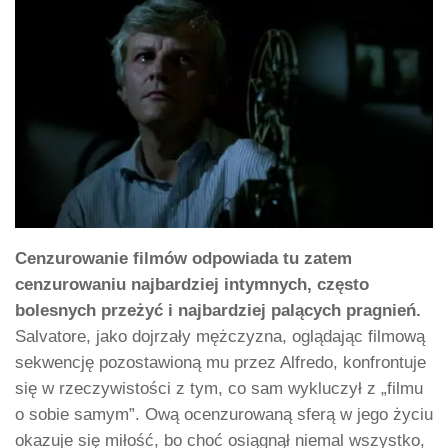
Cenzurowanie filmów odpowiada tu zatem
cenzurowaniu najbardziej intymnych, często
bolesnych przeżyć i najbardziej palących pragnień.
Salvatore, jako dojrzały mężczyzna, oglądając filmową
sekwencję pozostawioną mu przez Alfredo, konfrontuje
się w rzeczywistości z tym, co sam wykluczył z „filmu
o sobie samym”. Ową ocenzurowaną sferą w jego życiu
okazuje się miłość, bo choć osiągnął niemal wszystko,