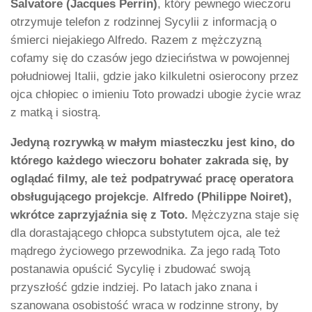
Salvatore (Jacques Perrin)
, który pewnego wieczoru
otrzymuje telefon z rodzinnej Sycylii z informacją o
śmierci niejakiego Alfredo. Razem z mężczyzną
cofamy się do czasów jego dzieciństwa w powojennej
południowej Italii, gdzie jako kilkuletni osierocony przez
ojca chłopiec o imieniu Toto prowadzi ubogie życie wraz
z matką i siostrą.
Jedyną rozrywką w małym miasteczku jest kino, do
którego każdego wieczoru bohater zakrada się, by
oglądać filmy, ale też podpatrywać pracę operatora
obsługującego projekcje
.
Alfredo (Philippe Noiret),
wkrótce zaprzyjaźnia się z Toto.
Mężczyzna staje się
dla dorastającego chłopca substytutem ojca, ale też
mądrego życiowego przewodnika. Za jego radą Toto
postanawia opuścić Sycylię i zbudować swoją
przyszłość gdzie indziej. Po latach jako znana i
szanowana osobistość wraca w rodzinne strony, by