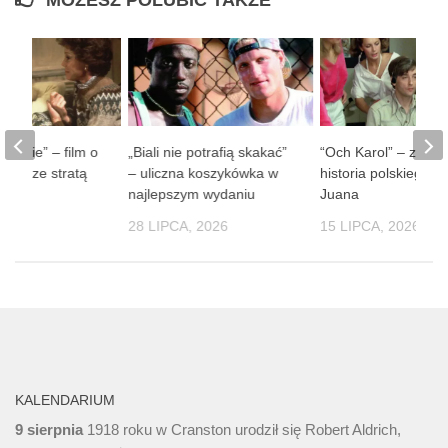
 ludzie” – film o
„Biali nie potrafią skakać”
“Och Karol” – zaba
obie ze stratą
– uliczna koszykówka w
historia polskiego D
soby
najlepszym wydaniu
Juana
 2026
28 LIPCA, 2026
15 LIPCA, 2026
KALENDARIUM
9 sierpnia
1918 roku w Cranston urodził się Robert Aldrich,