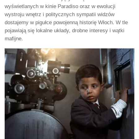
wyświetlanych w kinie Paradiso oraz w ewolucji
wystroju wnętrz i politycznych sympatii widzów
dostajemy w pigułce powojenną historię Włoch. W tle
pojawiają się lokalne układy, drobne interesy i wątki
mafijne.