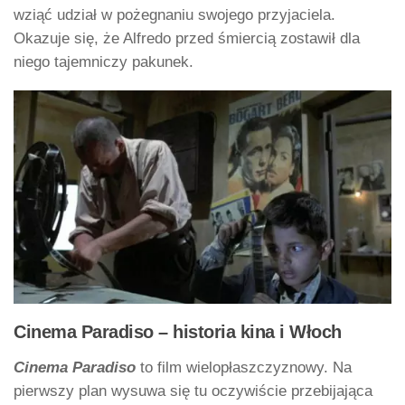
wziąć udział w pożegnaniu swojego przyjaciela.
Okazuje się, że Alfredo przed śmiercią zostawił dla
niego tajemniczy pakunek.
Cinema Paradiso – historia kina i Włoch
Cinema Paradiso
to film wielopłaszczyznowy. Na
pierwszy plan wysuwa się tu oczywiście przebijająca