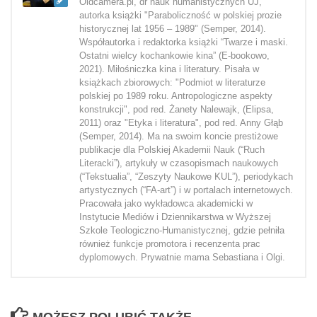
Oldcamera.pl, dr nauk humanistycznych UJ,
autorka książki "Paraboliczność w polskiej prozie
historycznej lat 1956 – 1989" (Semper, 2014).
Współautorka i redaktorka książki “Twarze i maski.
Ostatni wielcy kochankowie kina” (E-bookowo,
2021). Miłośniczka kina i literatury. Pisała w
książkach zbiorowych: "Podmiot w literaturze
polskiej po 1989 roku. Antropologiczne aspekty
konstrukcji", pod red. Żanety Nalewajk, (Elipsa,
2011) oraz "Etyka i literatura", pod red. Anny Głąb
(Semper, 2014). Ma na swoim koncie prestiżowe
publikacje dla Polskiej Akademii Nauk (“Ruch
Literacki”), artykuły w czasopismach naukowych
(“Tekstualia”, “Zeszyty Naukowe KUL”), periodykach
artystycznych (“FA-art”) i w portalach internetowych.
Pracowała jako wykładowca akademicki w
Instytucie Mediów i Dziennikarstwa w Wyższej
Szkole Teologiczno-Humanistycznej, gdzie pełniła
również funkcje promotora i recenzenta prac
dyplomowych. Prywatnie mama Sebastiana i Olgi.
MOŻESZ POLUBIĆ TAKŻE