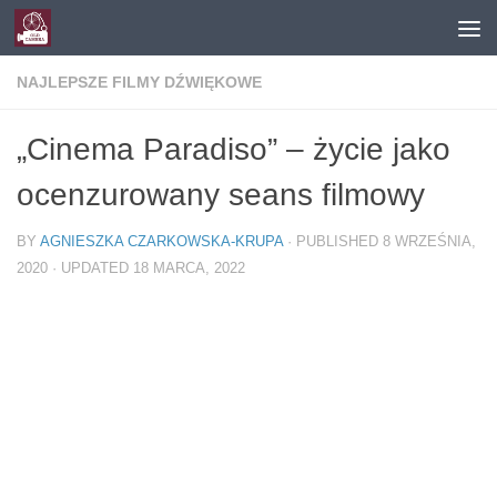
Skip to content
NAJLEPSZE FILMY DŹWIĘKOWE
„Cinema Paradiso” – życie jako
ocenzurowany seans filmowy
BY
AGNIESZKA CZARKOWSKA-KRUPA
· PUBLISHED
8 WRZEŚNIA,
2020
· UPDATED
18 MARCA, 2022