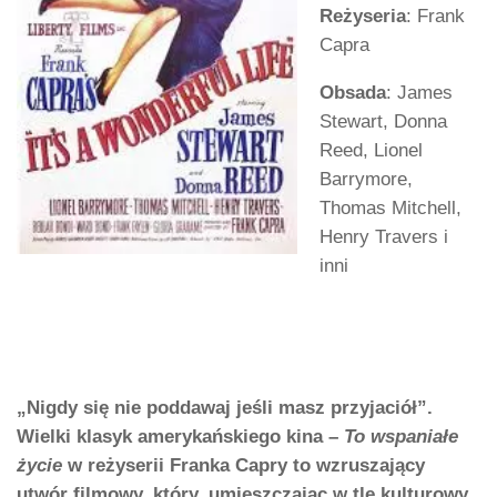
Reżyseria
: Frank
Capra
Obsada
: James
Stewart, Donna
Reed, Lionel
Barrymore,
Thomas Mitchell,
Henry Travers i
inni
„Nigdy się nie poddawaj jeśli masz przyjaciół”.
Wielki klasyk amerykańskiego kina –
To wspaniałe
życie
w reżyserii Franka Capry to wzruszający
utwór filmowy, który, umieszczając w tle kulturowy