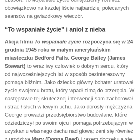
obowiązkowo na każdej liście najbardziej polecanych
seansów na gwiazdkowy wieczór.
“To wspaniałe życie” i anioł z nieba
Akcja filmu
To wspaniałe życie
rozpoczyna się w 24
grudnia 1945 roku w małym amerykańskim
miasteczku Bedford Falls.
George Bailey (James
Stewart)
to wrażliwy człowiek o dobrym sercu, który
od najwcześniejszych lat w sposób bezinteresowny
pomaga bliźnim. Jako dziecko główny bohater uratował
życie swojemu bratu, który wpadł zimą do przerębla. W
następstwie tej skutecznej interwencji sam zachorował
i stracił słuch w lewym uchu. Jako dorosły mężczyzna
George prowadzi przedsiębiorstwo budowlane, które
odziedziczył po swoim ojcu i pomaga potrzebującym w
uzyskaniu własnego dachu nad głową; żeni się również
z urodziwą
Mary (Donna Reed)
i razem doczekują się