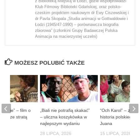
z Biblioteką Miejską w Łodzi, gdzie współprowadzi
Klub Filmowy Biblioteki Gdańskiej, oraz polsko-
czeskim projektem naukowym dr Ewy Ciszewskiej i
dr Pavla Skopala „Studia animacji w Gottwaldowie i
Łodzi (1945/47-1990) – porównawcza biografia
zbiorowa” (członkini Grupy Badawczej Polska
Animacja na macierzystej uczelni)
MOŻESZ POLUBIĆ TAKŻE
 ludzie” – film o
„Biali nie potrafią skakać”
“Och Karol” – zaba
obie ze stratą
– uliczna koszykówka w
historia polskiego D
soby
najlepszym wydaniu
Juana
 2026
28 LIPCA, 2026
15 LIPCA, 2026