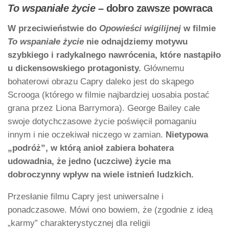
To wspaniałe życie
– dobro zawsze powraca
W przeciwieństwie do
Opowieści wigilijnej
w filmie
To wspaniałe życie
nie odnajdziemy motywu
szybkiego i radykalnego nawrócenia, które nastąpiło
u dickensowskiego protagonisty.
Głównemu
bohaterowi obrazu Capry daleko jest do skąpego
Scrooga (którego w filmie najbardziej uosabia postać
grana przez Liona Barrymora). George Bailey całe
swoje dotychczasowe życie poświęcił pomaganiu
innym i nie oczekiwał niczego w zamian.
Nietypowa
„podróż”, w którą anioł zabiera bohatera
udowadnia, że jedno (uczciwe) życie ma
dobroczynny wpływ na wiele istnień ludzkich.
Przesłanie filmu Capry jest uniwersalne i
ponadczasowe. Mówi ono bowiem, że (zgodnie z ideą
„karmy” charakterystycznej dla religii