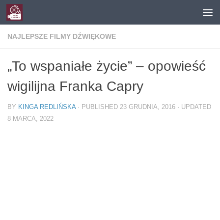
Skip to content
NAJLEPSZE FILMY DŹWIĘKOWE
„To wspaniałe życie” – opowieść
wigilijna Franka Capry
BY
KINGA REDLIŃSKA
· PUBLISHED
23 GRUDNIA, 2016
· UPDATED
8 MARCA, 2022