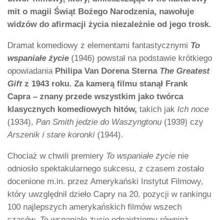
mit o magii Świąt Bożego Narodzenia, nawołuje
widzów do afirmacji życia niezależnie od jego trosk.
Dramat komediowy z elementami fantastycznymi
To
wspaniałe życie
(1946) powstał na podstawie krótkiego
opowiadania
Philipa Van Dorena Sterna
The Greatest
Gift
z 1943 roku. Za kamerą filmu stanął Frank
Capra – znany przede wszystkim jako twórca
klasycznych komediowych hitów,
takich jak
Ich noce
(1934),
Pan Smith jedzie do
Waszyngtonu
(1939) czy
Arszenik i stare koronki
(1944).
Chociaż w chwili premiery
To wspaniałe życie
nie
odniosło spektakularnego sukcesu, z czasem zostało
docenione m.in. przez Amerykański Instytut Filmowy,
który uwzględnił dzieło Capry na 20. pozycji w rankingu
100 najlepszych amerykańskich filmów wszech
czasów.
To wspaniałe życie
odnajdziemy również