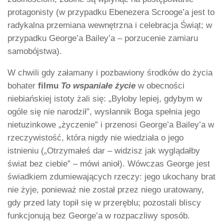
protagonisty (w przypadku Ebenezera Scrooge’a jest to
radykalna przemiana wewnętrzna i celebracja Świąt; w
przypadku George’a Bailey’a – porzucenie zamiaru
samobójstwa).
W chwili gdy załamany i pozbawiony środków do życia
bohater
filmu
To wspaniałe życie
w obecności
niebiańskiej istoty żali się: „Byłoby lepiej, gdybym w
ogóle się nie narodził”, wysłannik Boga spełnia jego
nietuzinkowe „życzenie” i przenosi George’a Bailey’a w
rzeczywistość, która nigdy nie wiedziała o jego
istnieniu („Otrzymałeś dar – widzisz jak wyglądałby
świat bez ciebie” – mówi anioł). Wówczas George jest
świadkiem zdumiewających rzeczy: jego ukochany brat
nie żyje, ponieważ nie został przez niego uratowany,
gdy przed laty topił się w przeręblu; pozostali bliscy
funkcjonują bez George’a w rozpaczliwy sposób.