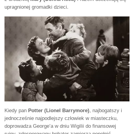
upragnionej gromadki dzieci.
Kiedy pan
Potter (Lionel Barrymore)
, najbogatszy i
jednocześnie najpodlejszy człowiek w miasteczku,
doprowadza George’a w dniu Wigilii do finansowej
ruiny, zdesperowany bohater zamierza popełnić