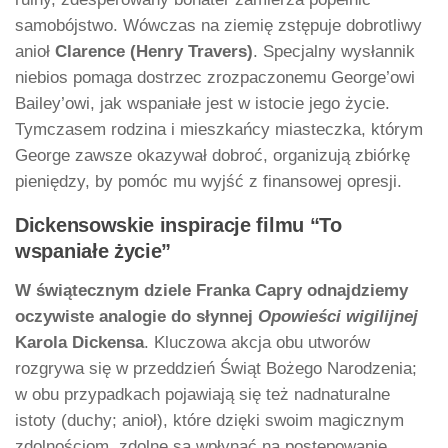
samobójstwo. Wówczas na ziemię zstępuje dobrotliwy
anioł
Clarence (Henry Travers)
. Specjalny wysłannik
niebios pomaga dostrzec zrozpaczonemu George’owi
Bailey’owi, jak wspaniałe jest w istocie jego życie.
Tymczasem rodzina i mieszkańcy miasteczka, którym
George zawsze okazywał dobroć, organizują zbiórkę
pieniędzy, by pomóc mu wyjść z finansowej opresji.
Dickensowskie inspiracje filmu “To
wspaniałe życie”
W świątecznym dziele Franka Capry odnajdziemy
oczywiste analogie do słynnej
Opowieści wigilijnej
Karola Dickensa
. Kluczowa akcja obu utworów
rozgrywa się w przeddzień Świąt Bożego Narodzenia;
w obu przypadkach pojawiają się też nadnaturalne
istoty (duchy; anioł), które dzięki swoim magicznym
zdolnościom, zdolne są wpłynąć na postępowanie