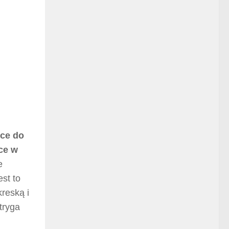
zce do
ce w
e
st to
reską i
tryga