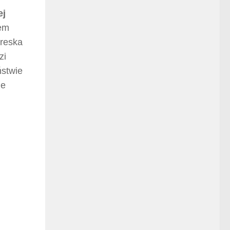
ej
iem
Kreska
zi
ństwie
ie