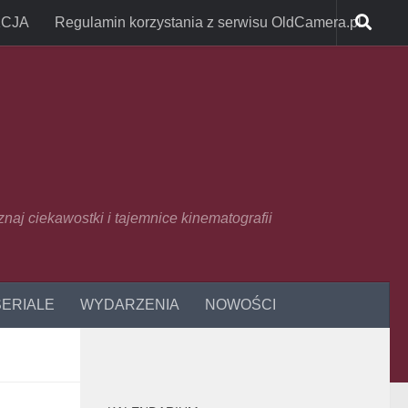
CJA
Regulamin korzystania z serwisu OldCamera.pl
oznaj ciekawostki i tajemnice kinematografii
SERIALE
WYDARZENIA
NOWOŚCI