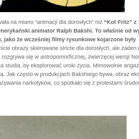
wała na miano “animacji dla dorosłych” niż
“Kot Fritz” z
amerykański animator Ralph Bakshi. To właśnie od w
 jako że wcześniej filmy rysunkowe kojarzone były
ie obrazy skierowane stricte dla dorosłych, ale żaden 
ja rozgrywa się w antropomorficznej, zwierzęcej wersji 
uca studia, by eksplorować uroki życia. Mimowolnie angaż
tą. Jak często w produkcjach Bakshiego bywa, obraz eks
żywania narkotyków, co spotkało się z protestami środo