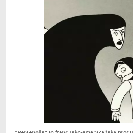
“Persepolis” to francusko-amerykańska produk