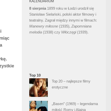
KALENDARIUM
8 sierpnia
1899 roku w Łodzi urodził się
Stanisław Sielański, polski aktor filmowy i
teatralny. Zagrał między innymi w filmach:
Manewry miłosne
(1935),
Zapomniana
i
melodia
(1938) czy
Włóczęgi
(1939).
amiąc
a
ykę.
zystkie
Top 10
Top 20 – najlepsze filmy
erotyczne
„Basen” (1969) – legendarna
miłość Romy i Alaina