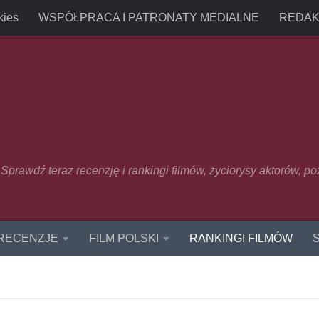
kies
WSPÓŁPRACA I PATRONATY MEDIALNE
REDAK
u. Sprawdź teraz recenzję i rankingi filmów, życiorysy aktorów, p
 RECENZJE
FILM POLSKI
RANKINGI FILMÓW