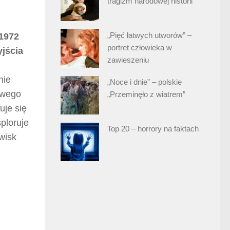
tragizm narodowej historii
„Pięć łatwych utworów” –
 1972
portret człowieka w
yjścia
zawieszeniu
nie
„Noce i dnie” – polskie
Nowego
„Przeminęło z wiatrem”
uje się
ploruje
Top 20 – horrory na faktach
wisk