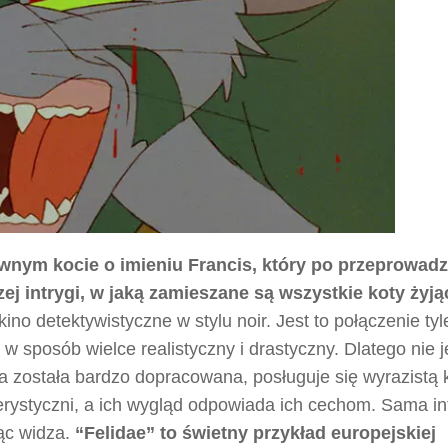
wnym kocie o imieniu Francis, który po przeprowad
j intrygi, w jaką zamieszane są wszystkie koty żyją
ino detektywistyczne w stylu noir. Jest to połączenie tyl
 sposób wielce realistyczny i drastyczny. Dlatego nie je
 została bardzo dopracowana, posługuje się wyrazistą k
rystyczni, a ich wygląd odpowiada ich cechom. Sama in
jąc widza.
“Felidae” to świetny przykład europejskiej