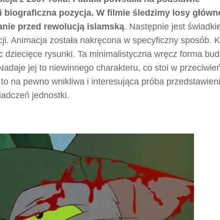
 biograficzna pozycja. W filmie śledzimy losy główn
ranie przed rewolucją islamską
. Następnie jest świadk
cji. Animacja została nakręcona w specyficzny sposób. 
ąc dziecięce rysunki. Ta minimalistyczna wręcz forma bud
adaje jej to niewinnego charakteru, co stoi w przeciwie
 to na pewno wnikliwa i interesująca próba przedstawien
iadczeń jednostki.