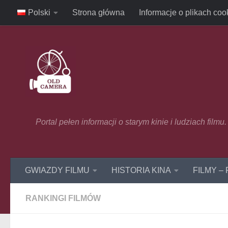
Polski
Strona główna
Informacje o plikach coo
Skip to content
Portal pełen informacji o starym kinie i ludziach film
GWIAZDY FILMU
HISTORIA KINA
FILMY –
RANKINGI FILMÓW