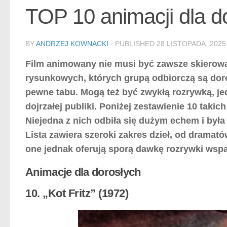
TOP 10 animacji dla d
BY
ANDRZEJ KOWNACKI
· PUBLISHED
28 LISTOPADA, 2025
Film animowany nie musi być zawsze skierowa
rysunkowych, których grupą odbiorczą są doro
pewne tabu. Mogą też być zwykłą rozrywką, je
dojrzałej publiki. Poniżej zestawienie 10 takic
Niejedna z nich odbiła się dużym echem i była
Lista zawiera szeroki zakres dzieł, od dramató
one jednak oferują sporą dawkę rozrywki wspa
Animacje dla dorosłych
10. „Kot Fritz” (1972)