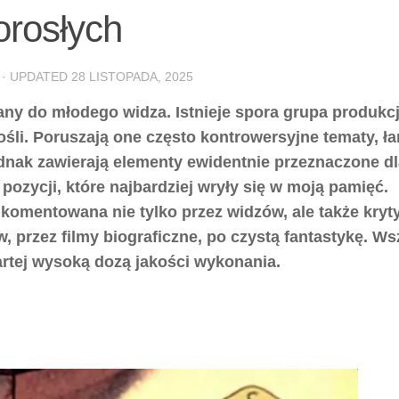
orosłych
· UPDATED
28 LISTOPADA, 2025
ny do młodego widza. Istnieje spora grupa produkcj
śli. Poruszają one często kontrowersyjne tematy, ł
dnak zawierają elementy ewidentnie przeznaczone dl
h pozycji, które najbardziej wryły się w moją pamięć.
 komentowana nie tylko przez widzów, ale także kryt
w, przez filmy biograficzne, po czystą fantastykę. Ws
rtej wysoką dozą jakości wykonania.