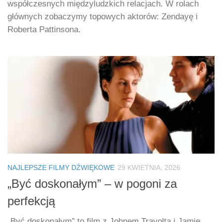
współczesnych międzyludzkich relacjach. W rolach
głównych zobaczymy topowych aktorów: Zendayę i
Roberta Pattinsona.
NAJLEPSZE FILMY DŹWIĘKOWE
29 KWIETNIA, 2026
„Być doskonałym” – w pogoni za
perfekcją
„Być doskonałym” to film z Johnem Travoltą i Jamie