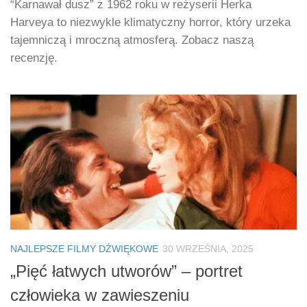
“Karnawał dusz” z 1962 roku w reżyserii Herka
Harveya to niezwykle klimatyczny horror, który urzeka
tajemniczą i mroczną atmosferą. Zobacz naszą
recenzję.
NAJLEPSZE FILMY DŹWIĘKOWE
30 WRZEŚNIA, 2025
„Pięć łatwych utworów” – portret
człowieka w zawieszeniu