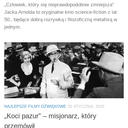
„Człowiek, który się nieprawdopodobnie zmniejsza”
Jacka Arnolda to oryginalne kino science-fiction z lat
50., będące dobrą rozrywką i filozoficzną metaforą w
jednym.
NAJLEPSZE FILMY DŹWIĘKOWE
26 STYCZNIA, 2026
„Koci pazur” – misjonarz, który
przemówił