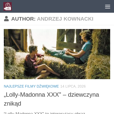
Skip to content
AUTHOR:
ANDRZEJ KOWNACKI
NAJLEPSZE FILMY DŹWIĘKOWE
14 LIPCA, 2026
„Lolly-Madonna XXX” – dziewczyna
znikąd
“Lolly Madonna XXX” to interesujący obraz