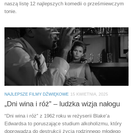
naszą listę 12 najlepszych komedii o prześmiewczym
tonie.
NAJLEPSZE FILMY DŹWIĘKOWE
15 KWIETNIA, 2025
„Dni wina i róż” – ludzka wizja nałogu
“Dni wina i róż” z 1962 roku w reżyserii Blake’a
Edwardsa to poruszające studium alkoholizmu, który
doprowadza do destrukcji życia rodzinnego młodego